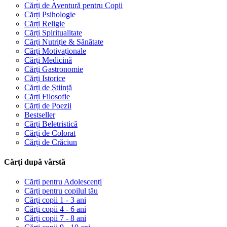
Cărți de Aventură pentru Copii
Cărți Psihologie
Cărți Religie
Cărți Spiritualitate
Cărți Nutriție & Sănătate
Cărți Motivaționale
Cărți Medicină
Cărți Gastronomie
Cărți Istorice
Cărți de Știință
Cărți Filosofie
Cărți de Poezii
Bestseller
Cărți Beletristică
Cărți de Colorat
Cărți de Crăciun
Cărți după vârstă
Cărți pentru Adolescenți
Cărți pentru copilul tău
Cărți copii 1 - 3 ani
Cărți copii 4 - 6 ani
Cărți copii 7 - 8 ani