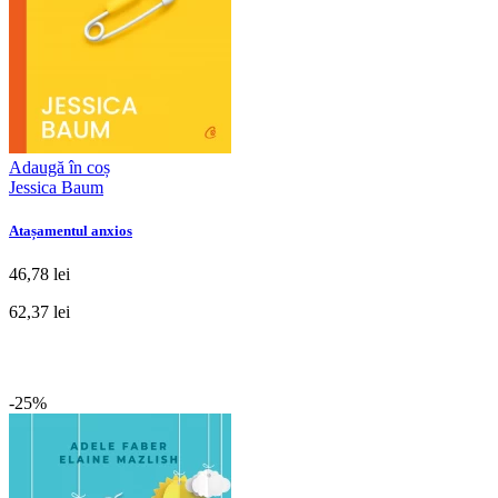
Adaugă în coș
Jessica Baum
Atașamentul anxios
46,78 lei
62,37 lei
-25%