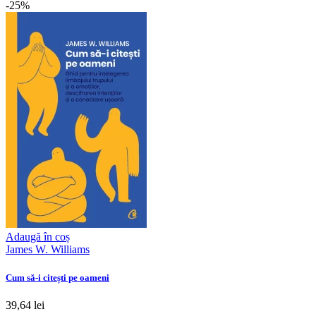
-25%
Adaugă în coș
James W. Williams
Cum să-i citești pe oameni
39,64 lei