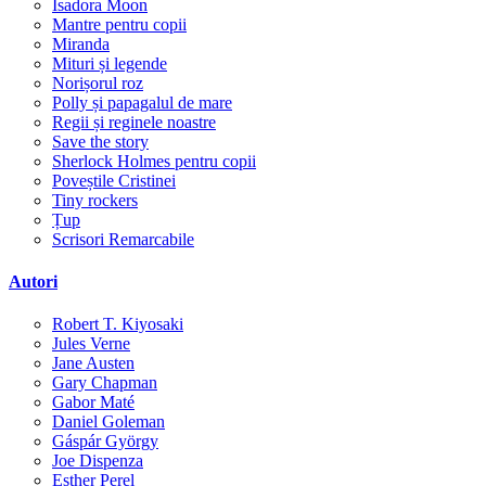
Isadora Moon
Mantre pentru copii
Miranda
Mituri și legende
Norișorul roz
Polly și papagalul de mare
Regii și reginele noastre
Save the story
Sherlock Holmes pentru copii
Poveștile Cristinei
Tiny rockers
Țup
Scrisori Remarcabile
Autori
Robert T. Kiyosaki
Jules Verne
Jane Austen
Gary Chapman
Gabor Maté
Daniel Goleman
Gáspár György
Joe Dispenza
Esther Perel