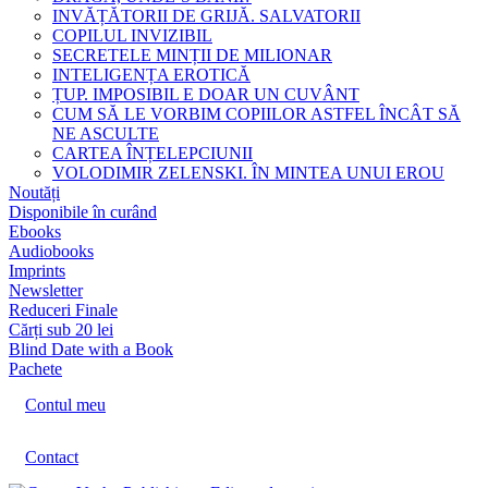
INVĂȚĂTORII DE GRIJĂ. SALVATORII
COPILUL INVIZIBIL
SECRETELE MINȚII DE MILIONAR
INTELIGENȚA EROTICĂ
ȚUP. IMPOSIBIL E DOAR UN CUVÂNT
CUM SĂ LE VORBIM COPIILOR ASTFEL ÎNCÂT SĂ
NE ASCULTE
CARTEA ÎNȚELEPCIUNII
VOLODIMIR ZELENSKI. ÎN MINTEA UNUI EROU
Noutăți
Disponibile în curând
Ebooks
Audiobooks
Imprints
Newsletter
Reduceri Finale
Cărți sub 20 lei
Blind Date with a Book
Pachete
Contul meu
Contact