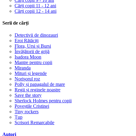
Cărți copii 9 - 10 ani
Cărți copii 11 - 12 ani
Cărți copii 12 - 14 ani
Serii de cărți
Detectivii de dinozauri
Eroi Rătăciți
Flora, Ursi și Bursi
Învățătorii de grijă
Isadora Moon
Mantre pentru copii
Miranda
Mituri și legende
Norișorul roz
Polly și papagalul de mare
Regii și reginele noastre
Save the story
Sherlock Holmes pentru copii
Poveștile Cristinei
Tiny rockers
Țup
Scrisori Remarcabile
Autori