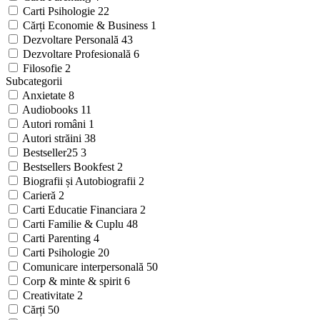
Carti Psihologie
22
Cărți Economie & Business
1
Dezvoltare Personală
43
Dezvoltare Profesională
6
Filosofie
2
Subcategorii
Anxietate
8
Audiobooks
11
Autori români
1
Autori străini
38
Bestseller25
3
Bestsellers Bookfest
2
Biografii și Autobiografii
2
Carieră
2
Carti Educatie Financiara
2
Carti Familie & Cuplu
48
Carti Parenting
4
Carti Psihologie
20
Comunicare interpersonală
50
Corp & minte & spirit
6
Creativitate
2
Cărți
50