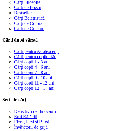
Cărți Filosofie
Cărți de Poezii
Bestseller
Cărți Beletristică
Cărți de Colorat
Cărți de Crăciun
Cărți după vârstă
Cărți pentru Adolescenți
Cărți pentru copilul tău
Cărți copii 1 - 3 ani
Cărți copii 4 - 6 ani
Cărți copii 7 - 8 ani
Cărți copii 9 - 10 ani
Cărți copii 11 - 12 ani
Cărți copii 12 - 14 ani
Serii de cărți
Detectivii de dinozauri
Eroi Rătăciți
Flora, Ursi și Bursi
Învățătorii de grijă