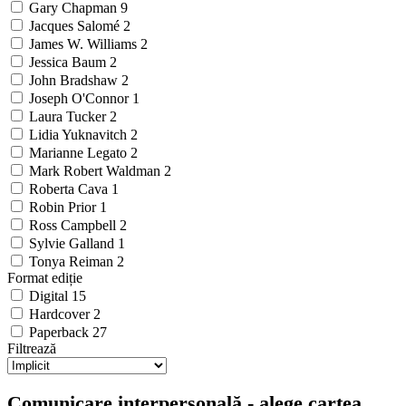
Gary Chapman
9
Jacques Salomé
2
James W. Williams
2
Jessica Baum
2
John Bradshaw
2
Joseph O'Connor
1
Laura Tucker
2
Lidia Yuknavitch
2
Marianne Legato
2
Mark Robert Waldman
2
Roberta Cava
1
Robin Prior
1
Ross Campbell
2
Sylvie Galland
1
Tonya Reiman
2
Format ediție
Digital
15
Hardcover
2
Paperback
27
Filtrează
Comunicare interpersonală - alege cartea