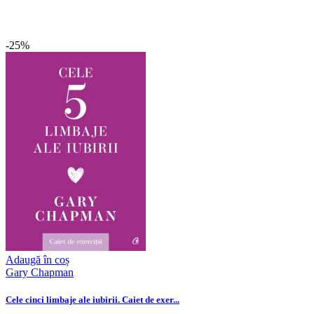
-25%
Adaugă în coș
Gary Chapman
Cele cinci limbaje ale iubirii. Caiet de exer...