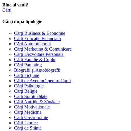
Bine ai venit!
Cărți
Cărți după tipologie
Cărți Business & Economie
Cărți Educație Financiară
Cărți Antreprenoriat
Cărți Marketing & Comunicare
Cărți Dezvoltare Personală
Cărți Familie & Cuplu
Cărți Parenting
Biografii și Autobiografii
Cărți Ficțiune
Cărți de Aventură pentru Copii
Cărți Psihologie
Cărți Religie
Cărți Spiritualitate
Cărți Nutriție & Sănătate
Cărți Motivaționale
Cărți Medicină
Cărți Gastronomie
Cărți Istorice
Cărți de Știință