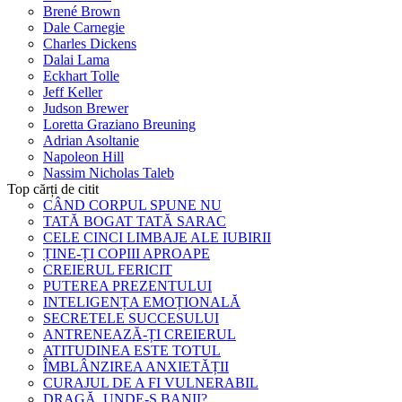
Brené Brown
Dale Carnegie
Charles Dickens
Dalai Lama
Eckhart Tolle
Jeff Keller
Judson Brewer
Loretta Graziano Breuning
Adrian Asoltanie
Napoleon Hill
Nassim Nicholas Taleb
Top cărți de citit
CÂND CORPUL SPUNE NU
TATĂ BOGAT TATĂ SARAC
CELE CINCI LIMBAJE ALE IUBIRII
ȚINE-ȚI COPIII APROAPE
CREIERUL FERICIT
PUTEREA PREZENTULUI
INTELIGENȚA EMOȚIONALĂ
SECRETELE SUCCESULUI
ANTRENEAZĂ-ȚI CREIERUL
ATITUDINEA ESTE TOTUL
ÎMBLÂNZIREA ANXIETĂȚII
CURAJUL DE A FI VULNERABIL
DRAGĂ, UNDE-S BANII?