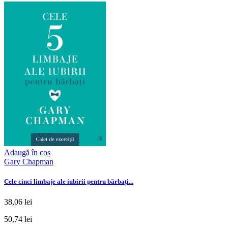
Adaugă în coș
Gary Chapman
Cele cinci limbaje ale iubirii pentru bărbați...
38,06 lei
50,74 lei