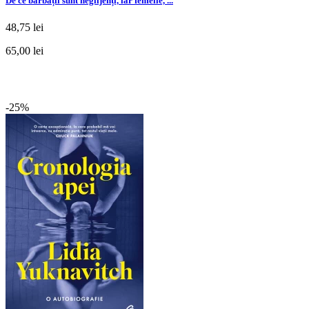
De ce bărbații sunt neglijenți, iar femeile, ...
48,75 lei
65,00 lei
-25%