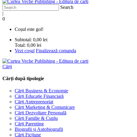
Search
|
0
Coșul este gol!
Subtotal:
0,00 lei
Total:
0,00 lei
Vezi coșul
Finalizează comanda
Cărți
Cărți după tipologie
Cărți Business & Economie
Cărți Educație Financiară
Cărți Antreprenoriat
Cărți Marketing & Comunicare
Cărți Dezvoltare Personală
Cărți Familie & Cuplu
Cărți Parenting
Biografii și Autobiografii
Cărți Ficțiune