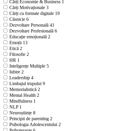
Cărți Economie & Business
1
Cărți Motivaționale
3
Cărți cu formate digitale
19
Căsnicie
6
Dezvoltare Personală
41
Dezvoltare Profesională
6
Educație emoțională
2
Emoții
13
Etică
2
Filosofie
2
HR
1
Inteligențe Multiple
5
Iubire
2
Leadership
4
Limbajul trupului
9
Memorialistică
2
Mental Health
2
Mindfulness
1
NLP
1
Neuroștiințe
8
Principii de parenting
2
Psihologia Adolescentului
2
Psihoterapie
6