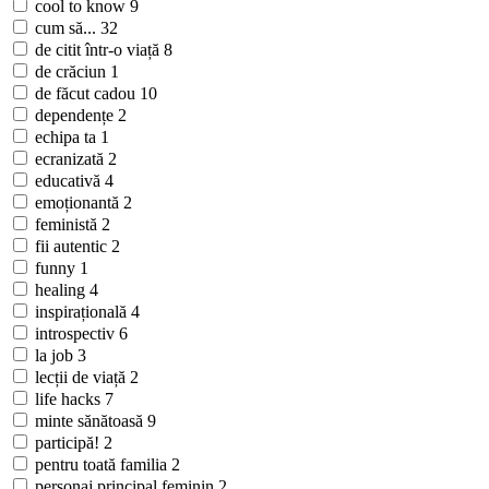
cool to know
9
cum să...
32
de citit într-o viață
8
de crăciun
1
de făcut cadou
10
dependențe
2
echipa ta
1
ecranizată
2
educativă
4
emoționantă
2
feministă
2
fii autentic
2
funny
1
healing
4
inspirațională
4
introspectiv
6
la job
3
lecții de viață
2
life hacks
7
minte sănătoasă
9
participă!
2
pentru toată familia
2
personaj principal feminin
2