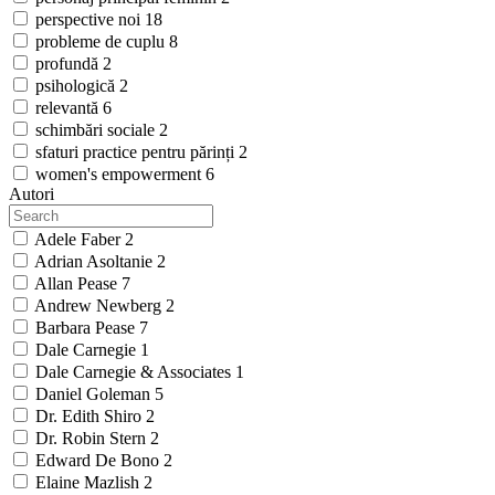
perspective noi
18
probleme de cuplu
8
profundă
2
psihologică
2
relevantă
6
schimbări sociale
2
sfaturi practice pentru părinți
2
women's empowerment
6
Autori
Adele Faber
2
Adrian Asoltanie
2
Allan Pease
7
Andrew Newberg
2
Barbara Pease
7
Dale Carnegie
1
Dale Carnegie & Associates
1
Daniel Goleman
5
Dr. Edith Shiro
2
Dr. Robin Stern
2
Edward De Bono
2
Elaine Mazlish
2