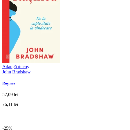
Adaugă în coș
John Bradshaw
Rușinea
57,09 lei
76,11 lei
-25%