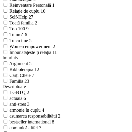
Reinventare Personală
1
Relație de cuplu
10
Self-Help
27
Toată familia
2
Top 100
9
Traumă
6
Tu cu tine
5
Women empowerment
2
Îmbunătățește-ți relația
11
Imprints
Argument
5
Biblioterapia
12
Cărți Cheie
7
Familia
23
Descriptoare
LGBTQ
2
actuală
6
anti-stres
3
armonie în cuplu
4
asumarea responsabilității
2
bestseller internațional
8
comunică altfel
7