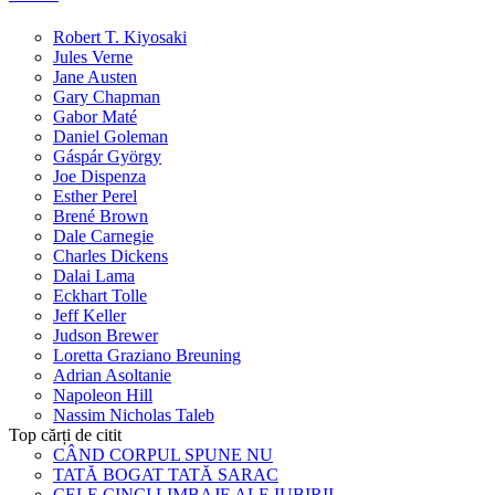
Robert T. Kiyosaki
Jules Verne
Jane Austen
Gary Chapman
Gabor Maté
Daniel Goleman
Gáspár György
Joe Dispenza
Esther Perel
Brené Brown
Dale Carnegie
Charles Dickens
Dalai Lama
Eckhart Tolle
Jeff Keller
Judson Brewer
Loretta Graziano Breuning
Adrian Asoltanie
Napoleon Hill
Nassim Nicholas Taleb
Top cărți de citit
CÂND CORPUL SPUNE NU
TATĂ BOGAT TATĂ SARAC
CELE CINCI LIMBAJE ALE IUBIRII