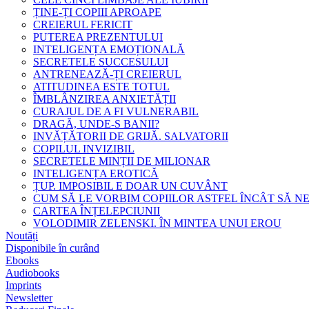
ȚINE-ȚI COPIII APROAPE
CREIERUL FERICIT
PUTEREA PREZENTULUI
INTELIGENȚA EMOȚIONALĂ
SECRETELE SUCCESULUI
ANTRENEAZĂ-ȚI CREIERUL
ATITUDINEA ESTE TOTUL
ÎMBLÂNZIREA ANXIETĂȚII
CURAJUL DE A FI VULNERABIL
DRAGĂ, UNDE-S BANII?
INVĂȚĂTORII DE GRIJĂ. SALVATORII
COPILUL INVIZIBIL
SECRETELE MINȚII DE MILIONAR
INTELIGENȚA EROTICĂ
ȚUP. IMPOSIBIL E DOAR UN CUVÂNT
CUM SĂ LE VORBIM COPIILOR ASTFEL ÎNCÂT SĂ N
CARTEA ÎNȚELEPCIUNII
VOLODIMIR ZELENSKI. ÎN MINTEA UNUI EROU
Noutăți
Disponibile în curând
Ebooks
Audiobooks
Imprints
Newsletter