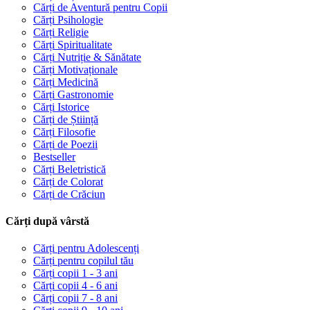
Cărți de Aventură pentru Copii
Cărți Psihologie
Cărți Religie
Cărți Spiritualitate
Cărți Nutriție & Sănătate
Cărți Motivaționale
Cărți Medicină
Cărți Gastronomie
Cărți Istorice
Cărți de Știință
Cărți Filosofie
Cărți de Poezii
Bestseller
Cărți Beletristică
Cărți de Colorat
Cărți de Crăciun
Cărți după vârstă
Cărți pentru Adolescenți
Cărți pentru copilul tău
Cărți copii 1 - 3 ani
Cărți copii 4 - 6 ani
Cărți copii 7 - 8 ani