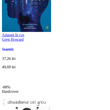
Adaugă în coș
Greg Howard
Șoaptele
37,26 lei
49,69 lei
-88%
Hardcover