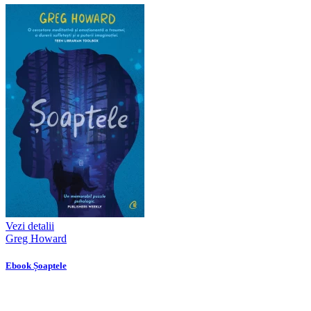
Vezi detalii
Greg Howard
Ebook Șoaptele