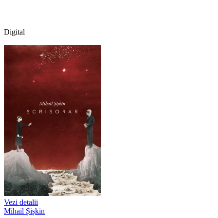
Digital
Vezi detalii
Mihail Șișkin