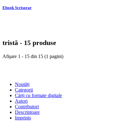
Ebook Scrisorar
tristă - 15 produse
Afişare 1 - 15 din 15 (1 pagini)
SHOP
Noutăți
Categorii
Cărți cu formate digitale
Autori
Contributori
Descriptoare
Imprints
ÎNTREBĂRI FRECVENTE