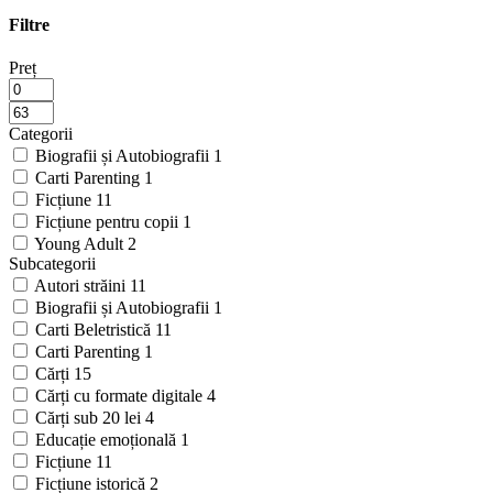
Filtre
Preț
Categorii
Biografii și Autobiografii
1
Carti Parenting
1
Ficțiune
11
Ficțiune pentru copii
1
Young Adult
2
Subcategorii
Autori străini
11
Biografii și Autobiografii
1
Carti Beletristică
11
Carti Parenting
1
Cărți
15
Cărți cu formate digitale
4
Cărți sub 20 lei
4
Educație emoțională
1
Ficțiune
11
Ficțiune istorică
2