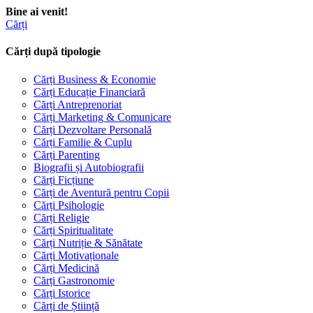
Bine ai venit!
Cărți
Cărți după tipologie
Cărți Business & Economie
Cărți Educație Financiară
Cărți Antreprenoriat
Cărți Marketing & Comunicare
Cărți Dezvoltare Personală
Cărți Familie & Cuplu
Cărți Parenting
Biografii și Autobiografii
Cărți Ficțiune
Cărți de Aventură pentru Copii
Cărți Psihologie
Cărți Religie
Cărți Spiritualitate
Cărți Nutriție & Sănătate
Cărți Motivaționale
Cărți Medicină
Cărți Gastronomie
Cărți Istorice
Cărți de Știință