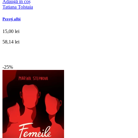
Adaugă în coș
Tatiana Tolstaia
Pereți albi
15,00 lei
58,14 lei
-25%