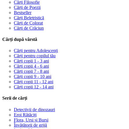
Cărți Filosofie
Cărți de Poezii
Bestseller
Cărți Beletristică
Cărți de Colorat
Cărți de Crăciun
Cărți după vârstă
Cărți pentru Adolescenți
Cărți pentru copilul tău
Cărți copii 1 - 3 ani
Cărți copii 4 - 6 ani
Cărți copii 7 - 8 ani
Cărți copii 9 - 10 ani
Cărți copii 11 - 12 ani
Cărți copii 12 - 14 ani
Serii de cărți
Detectivii de dinozauri
Eroi Rătăciți
Flora, Ursi și Bursi
Învățătorii de grijă