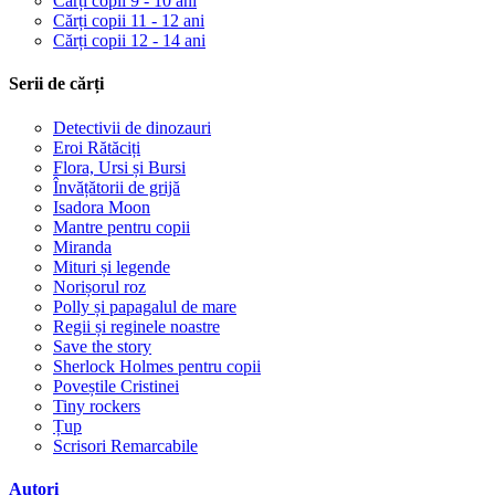
Cărți copii 9 - 10 ani
Cărți copii 11 - 12 ani
Cărți copii 12 - 14 ani
Serii de cărți
Detectivii de dinozauri
Eroi Rătăciți
Flora, Ursi și Bursi
Învățătorii de grijă
Isadora Moon
Mantre pentru copii
Miranda
Mituri și legende
Norișorul roz
Polly și papagalul de mare
Regii și reginele noastre
Save the story
Sherlock Holmes pentru copii
Poveștile Cristinei
Tiny rockers
Țup
Scrisori Remarcabile
Autori