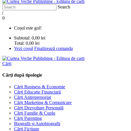
Search
|
0
Coșul este gol!
Subtotal:
0,00 lei
Total:
0,00 lei
Vezi coșul
Finalizează comanda
Cărți
Cărți după tipologie
Cărți Business & Economie
Cărți Educație Financiară
Cărți Antreprenoriat
Cărți Marketing & Comunicare
Cărți Dezvoltare Personală
Cărți Familie & Cuplu
Cărți Parenting
Biografii și Autobiografii
Cărți Ficțiune