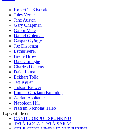
Robert T. Kiyosaki
Jules Verne
Jane Austen
Gary Chapman
Gabor Maté
Daniel Goleman
Gáspár György
Joe Dispenza
Esther Perel
Brené Brown
Dale Carnegie
Charles Dickens
Dalai Lama
Eckhart Tolle
Jeff Keller
Judson Brewer
Loretta Graziano Breuning
Adrian Asoltanie
Napoleon Hill
Nassim Nicholas Taleb
Top cărți de citit
CÂND CORPUL SPUNE NU
TATĂ BOGAT TATĂ SARAC
CELE CINCI LIMBAJE ALE IUBIRII