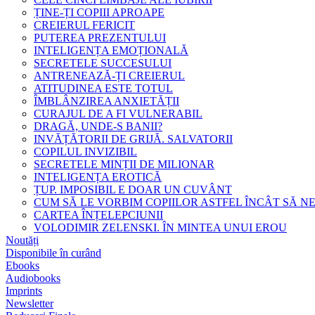
ȚINE-ȚI COPIII APROAPE
CREIERUL FERICIT
PUTEREA PREZENTULUI
INTELIGENȚA EMOȚIONALĂ
SECRETELE SUCCESULUI
ANTRENEAZĂ-ȚI CREIERUL
ATITUDINEA ESTE TOTUL
ÎMBLÂNZIREA ANXIETĂȚII
CURAJUL DE A FI VULNERABIL
DRAGĂ, UNDE-S BANII?
INVĂȚĂTORII DE GRIJĂ. SALVATORII
COPILUL INVIZIBIL
SECRETELE MINȚII DE MILIONAR
INTELIGENȚA EROTICĂ
ȚUP. IMPOSIBIL E DOAR UN CUVÂNT
CUM SĂ LE VORBIM COPIILOR ASTFEL ÎNCÂT SĂ N
CARTEA ÎNȚELEPCIUNII
VOLODIMIR ZELENSKI. ÎN MINTEA UNUI EROU
Noutăți
Disponibile în curând
Ebooks
Audiobooks
Imprints
Newsletter