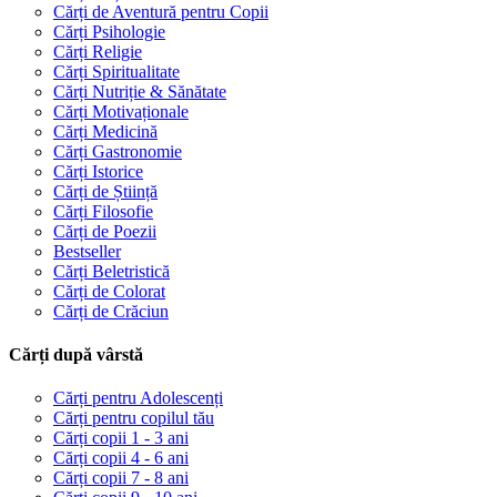
Cărți de Aventură pentru Copii
Cărți Psihologie
Cărți Religie
Cărți Spiritualitate
Cărți Nutriție & Sănătate
Cărți Motivaționale
Cărți Medicină
Cărți Gastronomie
Cărți Istorice
Cărți de Știință
Cărți Filosofie
Cărți de Poezii
Bestseller
Cărți Beletristică
Cărți de Colorat
Cărți de Crăciun
Cărți după vârstă
Cărți pentru Adolescenți
Cărți pentru copilul tău
Cărți copii 1 - 3 ani
Cărți copii 4 - 6 ani
Cărți copii 7 - 8 ani