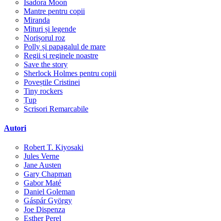
Isadora Moon
Mantre pentru copii
Miranda
Mituri și legende
Norișorul roz
Polly și papagalul de mare
Regii și reginele noastre
Save the story
Sherlock Holmes pentru copii
Poveștile Cristinei
Tiny rockers
Țup
Scrisori Remarcabile
Autori
Robert T. Kiyosaki
Jules Verne
Jane Austen
Gary Chapman
Gabor Maté
Daniel Goleman
Gáspár György
Joe Dispenza
Esther Perel