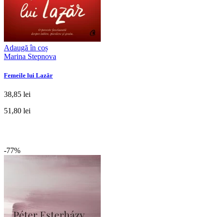
Adaugă în coș
Marina Stepnova
Femeile lui Lazăr
38,85 lei
51,80 lei
-77%