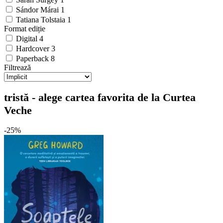
Sándor Márai
1
Tatiana Tolstaia
1
Format ediție
Digital
4
Hardcover
3
Paperback
8
Filtrează
tristă - alege cartea favorita de la Curtea
Veche
-25%