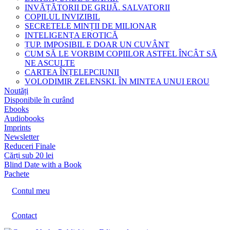
INVĂȚĂTORII DE GRIJĂ. SALVATORII
COPILUL INVIZIBIL
SECRETELE MINȚII DE MILIONAR
INTELIGENȚA EROTICĂ
ȚUP. IMPOSIBIL E DOAR UN CUVÂNT
CUM SĂ LE VORBIM COPIILOR ASTFEL ÎNCÂT SĂ
NE ASCULTE
CARTEA ÎNȚELEPCIUNII
VOLODIMIR ZELENSKI. ÎN MINTEA UNUI EROU
Noutăți
Disponibile în curând
Ebooks
Audiobooks
Imprints
Newsletter
Reduceri Finale
Cărți sub 20 lei
Blind Date with a Book
Pachete
Contul meu
Contact