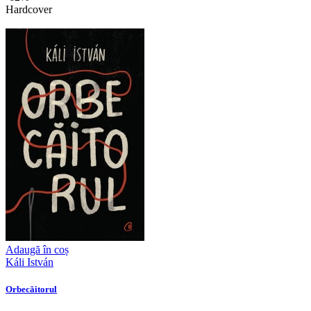
Hardcover
Adaugă în coș
Káli István
Orbecăitorul