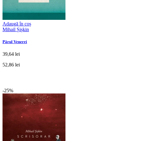
Adaugă în coș
Mihail Șișkin
Părul Venerei
39,64 lei
52,86 lei
-25%