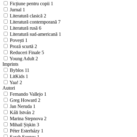
Ficțiune pentru copii
1
Jurnal
1
Literatură clasică
2
Literatură contemporană
7
Literatură rusă
6
Literatură sud-americană
1
Povești
1
Proză scurtă
2
Reduceri Finale
5
Young Adult
2
Imprints
Byblos
11
LitKids
1
Yaa!
2
Autori
Fernando Vallejo
1
Greg Howard
2
Jan Neruda
1
Káli István
2
Marina Stepnova
2
Mihail Șișkin
3
Péter Esterházy
1
Sarah Surgey
1