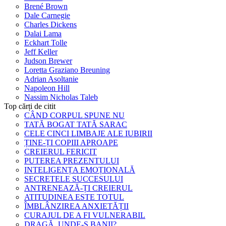
Brené Brown
Dale Carnegie
Charles Dickens
Dalai Lama
Eckhart Tolle
Jeff Keller
Judson Brewer
Loretta Graziano Breuning
Adrian Asoltanie
Napoleon Hill
Nassim Nicholas Taleb
Top cărți de citit
CÂND CORPUL SPUNE NU
TATĂ BOGAT TATĂ SARAC
CELE CINCI LIMBAJE ALE IUBIRII
ȚINE-ȚI COPIII APROAPE
CREIERUL FERICIT
PUTEREA PREZENTULUI
INTELIGENȚA EMOȚIONALĂ
SECRETELE SUCCESULUI
ANTRENEAZĂ-ȚI CREIERUL
ATITUDINEA ESTE TOTUL
ÎMBLÂNZIREA ANXIETĂȚII
CURAJUL DE A FI VULNERABIL
DRAGĂ, UNDE-S BANII?