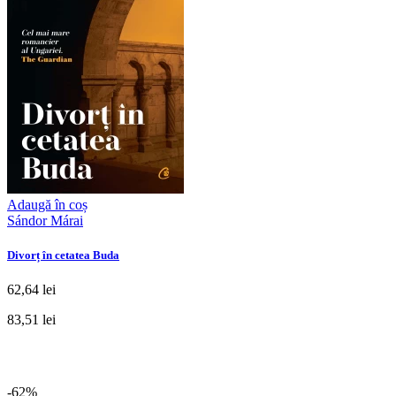
Adaugă în coș
Sándor Márai
Divorț în cetatea Buda
62,64 lei
83,51 lei
-62%