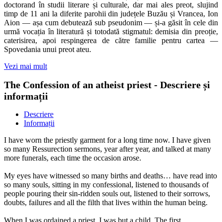
doctorand în studii literare și culturale, dar mai ales preot, slujind
timp de 11 ani la diferite parohii din județele Buzău și Vrancea, Ion
Aion — așa cum debutează sub pseudonim — și-a găsit în cele din
urmă vocația în literatură și totodată stigmatul: demisia din preoție,
caterisirea, apoi respingerea de către familie pentru cartea —
Spovedania unui preot ateu.
Vezi mai mult
The Confession of an atheist priest - Descriere și
informații
Descriere
Informații
I have worn the priestly garment for a long time now. I have given
so many Ressurection sermons, year after year, and talked at many
more funerals, each time the occasion arose.
My eyes have witnessed so many births and deaths… have read into
so many souls, sitting in my confessional, listened to thousands of
people pouring their sin-ridden souls out, listened to their sorrows,
doubts, failures and all the filth that lives within the human being.
When I was ordained a priest, I was but a child. The first