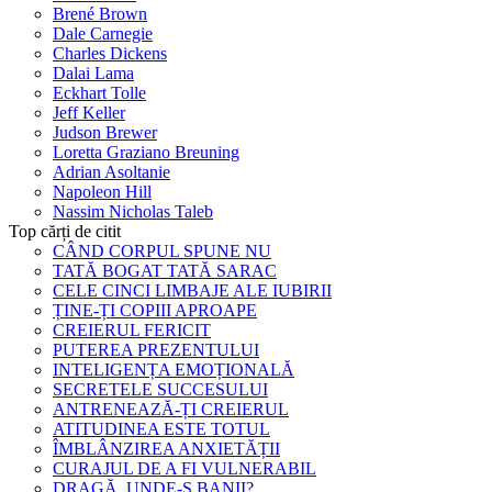
Brené Brown
Dale Carnegie
Charles Dickens
Dalai Lama
Eckhart Tolle
Jeff Keller
Judson Brewer
Loretta Graziano Breuning
Adrian Asoltanie
Napoleon Hill
Nassim Nicholas Taleb
Top cărți de citit
CÂND CORPUL SPUNE NU
TATĂ BOGAT TATĂ SARAC
CELE CINCI LIMBAJE ALE IUBIRII
ȚINE-ȚI COPIII APROAPE
CREIERUL FERICIT
PUTEREA PREZENTULUI
INTELIGENȚA EMOȚIONALĂ
SECRETELE SUCCESULUI
ANTRENEAZĂ-ȚI CREIERUL
ATITUDINEA ESTE TOTUL
ÎMBLÂNZIREA ANXIETĂȚII
CURAJUL DE A FI VULNERABIL
DRAGĂ, UNDE-S BANII?