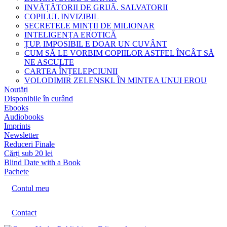
INVĂȚĂTORII DE GRIJĂ. SALVATORII
COPILUL INVIZIBIL
SECRETELE MINȚII DE MILIONAR
INTELIGENȚA EROTICĂ
ȚUP. IMPOSIBIL E DOAR UN CUVÂNT
CUM SĂ LE VORBIM COPIILOR ASTFEL ÎNCÂT SĂ
NE ASCULTE
CARTEA ÎNȚELEPCIUNII
VOLODIMIR ZELENSKI. ÎN MINTEA UNUI EROU
Noutăți
Disponibile în curând
Ebooks
Audiobooks
Imprints
Newsletter
Reduceri Finale
Cărți sub 20 lei
Blind Date with a Book
Pachete
Contul meu
Contact