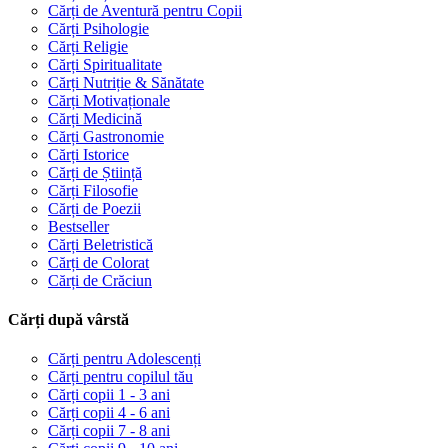
Cărți de Aventură pentru Copii
Cărți Psihologie
Cărți Religie
Cărți Spiritualitate
Cărți Nutriție & Sănătate
Cărți Motivaționale
Cărți Medicină
Cărți Gastronomie
Cărți Istorice
Cărți de Știință
Cărți Filosofie
Cărți de Poezii
Bestseller
Cărți Beletristică
Cărți de Colorat
Cărți de Crăciun
Cărți după vârstă
Cărți pentru Adolescenți
Cărți pentru copilul tău
Cărți copii 1 - 3 ani
Cărți copii 4 - 6 ani
Cărți copii 7 - 8 ani