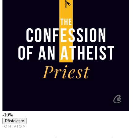
-10%
Răsfoiește
ION AION