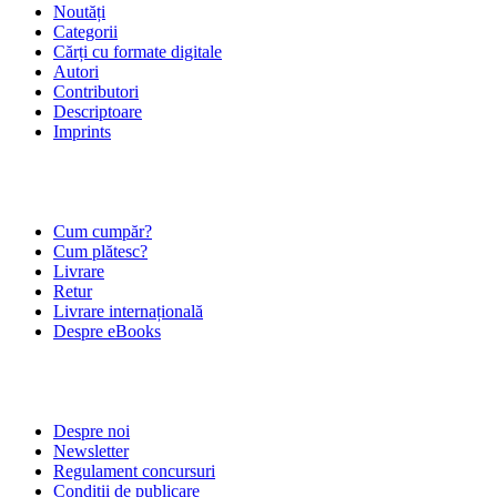
Noutăți
Categorii
Cărți cu formate digitale
Autori
Contributori
Descriptoare
Imprints
ÎNTREBĂRI FRECVENTE
Cum cumpăr?
Cum plătesc?
Livrare
Retur
Livrare internațională
Despre eBooks
DESPRE NOI
Despre noi
Newsletter
Regulament concursuri
Condiții de publicare