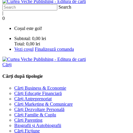
Search
|
0
Coșul este gol!
Subtotal:
0,00 lei
Total:
0,00 lei
Vezi coșul
Finalizează comanda
Cărți
Cărți după tipologie
Cărți Business & Economie
Cărți Educație Financiară
Cărți Antreprenoriat
Cărți Marketing & Comunicare
Cărți Dezvoltare Personală
Cărți Familie & Cuplu
Cărți Parenting
Biografii și Autobiografii
Cărți Ficțiune