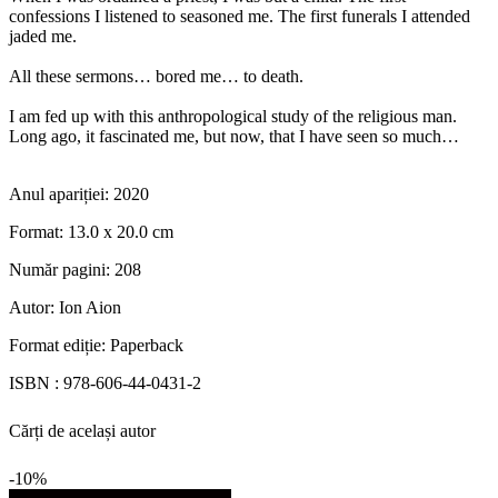
confessions I listened to seasoned me. The first funerals I attended
jaded me.
All these sermons… bored me… to death.
I am fed up with this anthropological study of the religious man.
Long ago, it fascinated me, but now, that I have seen so much…
Anul apariției:
2020
Format:
13.0 x 20.0 cm
Număr pagini:
208
Autor:
Ion Aion
Format ediție:
Paperback
ISBN :
978-606-44-0431-2
Cărți de același autor
-10%