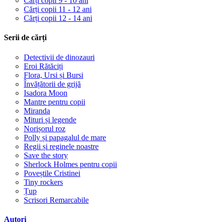
Cărți copii 9 - 10 ani
Cărți copii 11 - 12 ani
Cărți copii 12 - 14 ani
Serii de cărți
Detectivii de dinozauri
Eroi Rătăciți
Flora, Ursi și Bursi
Învățătorii de grijă
Isadora Moon
Mantre pentru copii
Miranda
Mituri și legende
Norișorul roz
Polly și papagalul de mare
Regii și reginele noastre
Save the story
Sherlock Holmes pentru copii
Poveștile Cristinei
Tiny rockers
Țup
Scrisori Remarcabile
Autori