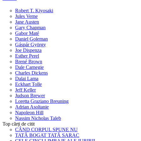
Robert T. Kiyosaki
Jules Verne
Jane Austen
Gary Chapman
Gabor Maté
Daniel Goleman
Gáspár György
Joe Dispenza
Esther Perel
Brené Brown
Dale Carnegie
Charles Dickens
Dalai Lama
Eckhart Tolle
Jeff Keller
Judson Brewer
Loretta Graziano Breuning
Adrian Asoltanie
Napoleon Hill
Nassim Nicholas Taleb
Top cărți de citit
CÂND CORPUL SPUNE NU
TATĂ BOGAT TATĂ SARAC
CELE CINCI LIMBAJE ALE IUBIRII