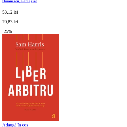
Dumnezeu, o amăgire
53,12 lei
70,83 lei
-25%
Adaugă în coș