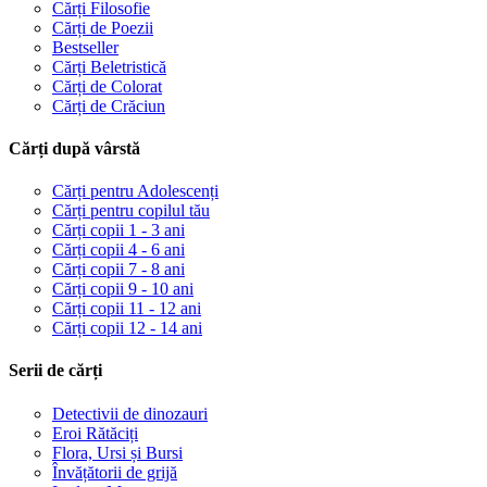
Cărți Filosofie
Cărți de Poezii
Bestseller
Cărți Beletristică
Cărți de Colorat
Cărți de Crăciun
Cărți după vârstă
Cărți pentru Adolescenți
Cărți pentru copilul tău
Cărți copii 1 - 3 ani
Cărți copii 4 - 6 ani
Cărți copii 7 - 8 ani
Cărți copii 9 - 10 ani
Cărți copii 11 - 12 ani
Cărți copii 12 - 14 ani
Serii de cărți
Detectivii de dinozauri
Eroi Rătăciți
Flora, Ursi și Bursi
Învățătorii de grijă