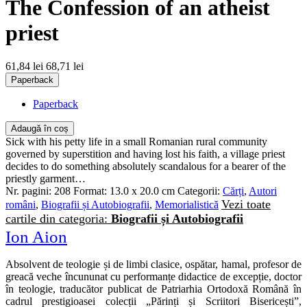
The Confession of an atheist
priest
61,84 lei
68,71 lei
Paperback
Paperback
Adaugă în coș
Sick with his petty life in a small Romanian rural community
governed by superstition and having lost his faith, a village priest
decides to do something absolutely scandalous for a bearer of the
priestly garment…
Nr. pagini:
208
Format:
13.0 x 20.0 cm
Categorii:
Cărți
,
Autori
Vezi toate
români
,
Biografii și Autobiografii
,
Memorialistică
cartile din categoria:
Biografii și Autobiografii
Ion Aion
Absolvent de teologie și de limbi clasice, ospătar, hamal, profesor de
greacă veche încununat cu performanțe didactice de excepție, doctor
în teologie, traducător publicat de Patriarhia Ortodoxă Română în
cadrul prestigioasei colecții „Părinți și Scriitori Bisericești”,