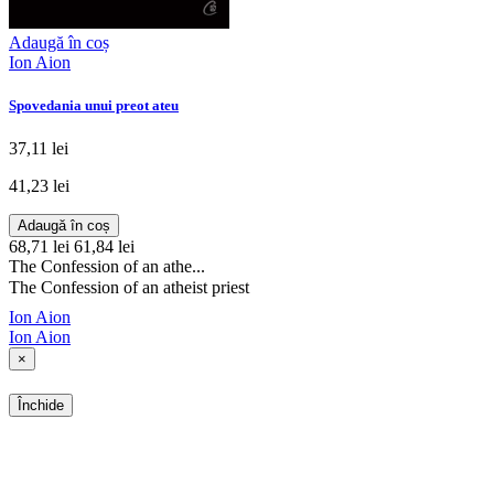
Adaugă în coș
Ion Aion
Spovedania unui preot ateu
37,11 lei
41,23 lei
Adaugă în coș
68,71 lei
61,84 lei
The Confession of an athe...
The Confession of an atheist priest
Ion Aion
Ion Aion
×
Închide
SHOP