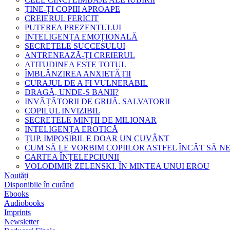
ȚINE-ȚI COPIII APROAPE
CREIERUL FERICIT
PUTEREA PREZENTULUI
INTELIGENȚA EMOȚIONALĂ
SECRETELE SUCCESULUI
ANTRENEAZĂ-ȚI CREIERUL
ATITUDINEA ESTE TOTUL
ÎMBLÂNZIREA ANXIETĂȚII
CURAJUL DE A FI VULNERABIL
DRAGĂ, UNDE-S BANII?
INVĂȚĂTORII DE GRIJĂ. SALVATORII
COPILUL INVIZIBIL
SECRETELE MINȚII DE MILIONAR
INTELIGENȚA EROTICĂ
ȚUP. IMPOSIBIL E DOAR UN CUVÂNT
CUM SĂ LE VORBIM COPIILOR ASTFEL ÎNCÂT SĂ N
CARTEA ÎNȚELEPCIUNII
VOLODIMIR ZELENSKI. ÎN MINTEA UNUI EROU
Noutăți
Disponibile în curând
Ebooks
Audiobooks
Imprints
Newsletter