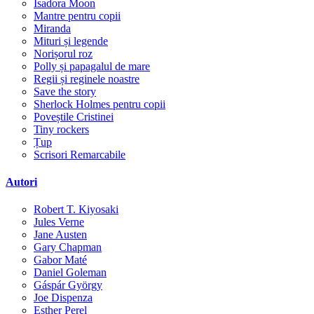
Isadora Moon
Mantre pentru copii
Miranda
Mituri și legende
Norișorul roz
Polly și papagalul de mare
Regii și reginele noastre
Save the story
Sherlock Holmes pentru copii
Poveștile Cristinei
Tiny rockers
Țup
Scrisori Remarcabile
Autori
Robert T. Kiyosaki
Jules Verne
Jane Austen
Gary Chapman
Gabor Maté
Daniel Goleman
Gáspár György
Joe Dispenza
Esther Perel