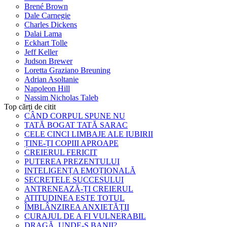
Brené Brown
Dale Carnegie
Charles Dickens
Dalai Lama
Eckhart Tolle
Jeff Keller
Judson Brewer
Loretta Graziano Breuning
Adrian Asoltanie
Napoleon Hill
Nassim Nicholas Taleb
Top cărți de citit
CÂND CORPUL SPUNE NU
TATĂ BOGAT TATĂ SARAC
CELE CINCI LIMBAJE ALE IUBIRII
ȚINE-ȚI COPIII APROAPE
CREIERUL FERICIT
PUTEREA PREZENTULUI
INTELIGENȚA EMOȚIONALĂ
SECRETELE SUCCESULUI
ANTRENEAZĂ-ȚI CREIERUL
ATITUDINEA ESTE TOTUL
ÎMBLÂNZIREA ANXIETĂȚII
CURAJUL DE A FI VULNERABIL
DRAGĂ, UNDE-S BANII?