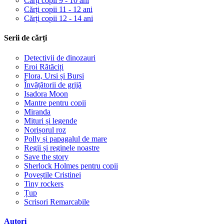
Cărți copii 9 - 10 ani
Cărți copii 11 - 12 ani
Cărți copii 12 - 14 ani
Serii de cărți
Detectivii de dinozauri
Eroi Rătăciți
Flora, Ursi și Bursi
Învățătorii de grijă
Isadora Moon
Mantre pentru copii
Miranda
Mituri și legende
Norișorul roz
Polly și papagalul de mare
Regii și reginele noastre
Save the story
Sherlock Holmes pentru copii
Poveștile Cristinei
Tiny rockers
Țup
Scrisori Remarcabile
Autori