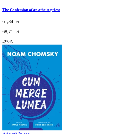
The Confession of an atheist priest
61,84 lei
68,71 lei
-25%