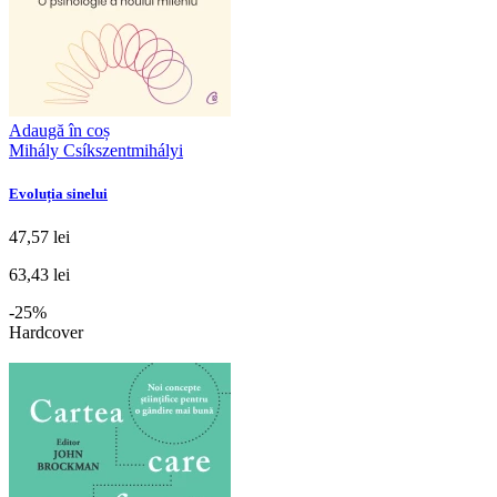
Adaugă în coș
Mihály Csíkszentmihályi
Evoluția sinelui
47,57 lei
63,43 lei
-25%
Hardcover