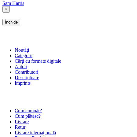
Sam Harris
×
Închide
SHOP
Noutăți
Categorii
Cărți cu formate digitale
Autori
Contributori
Descriptoare
Imprints
ÎNTREBĂRI FRECVENTE
Cum cumpăr?
Cum plătesc?
Livrare
Retur
Livrare internațională