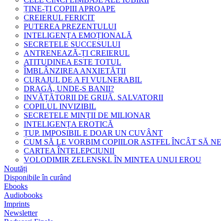
ȚINE-ȚI COPIII APROAPE
CREIERUL FERICIT
PUTEREA PREZENTULUI
INTELIGENȚA EMOȚIONALĂ
SECRETELE SUCCESULUI
ANTRENEAZĂ-ȚI CREIERUL
ATITUDINEA ESTE TOTUL
ÎMBLÂNZIREA ANXIETĂȚII
CURAJUL DE A FI VULNERABIL
DRAGĂ, UNDE-S BANII?
INVĂȚĂTORII DE GRIJĂ. SALVATORII
COPILUL INVIZIBIL
SECRETELE MINȚII DE MILIONAR
INTELIGENȚA EROTICĂ
ȚUP. IMPOSIBIL E DOAR UN CUVÂNT
CUM SĂ LE VORBIM COPIILOR ASTFEL ÎNCÂT SĂ N
CARTEA ÎNȚELEPCIUNII
VOLODIMIR ZELENSKI. ÎN MINTEA UNUI EROU
Noutăți
Disponibile în curând
Ebooks
Audiobooks
Imprints
Newsletter