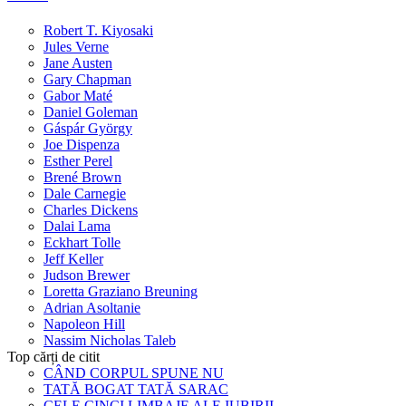
Robert T. Kiyosaki
Jules Verne
Jane Austen
Gary Chapman
Gabor Maté
Daniel Goleman
Gáspár György
Joe Dispenza
Esther Perel
Brené Brown
Dale Carnegie
Charles Dickens
Dalai Lama
Eckhart Tolle
Jeff Keller
Judson Brewer
Loretta Graziano Breuning
Adrian Asoltanie
Napoleon Hill
Nassim Nicholas Taleb
Top cărți de citit
CÂND CORPUL SPUNE NU
TATĂ BOGAT TATĂ SARAC
CELE CINCI LIMBAJE ALE IUBIRII