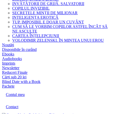
INVĂȚĂTORII DE GRIJĂ. SALVATORII
COPILUL INVIZIBIL
SECRETELE MINȚII DE MILIONAR
INTELIGENȚA EROTICĂ
ȚUP. IMPOSIBIL E DOAR UN CUVÂNT
CUM SĂ LE VORBIM COPIILOR ASTFEL ÎNCÂT SĂ
NE ASCULTE
CARTEA ÎNȚELEPCIUNII
VOLODIMIR ZELENSKI. ÎN MINTEA UNUI EROU
Noutăți
Disponibile în curând
Ebooks
Audiobooks
Imprints
Newsletter
Reduceri Finale
Cărți sub 20 lei
Blind Date with a Book
Pachete
Contul meu
Contact