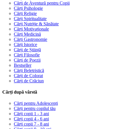
Cărți de Aventură pentru Copii
Cărți Psihologie
Cărți Religie
Cărți Spiritualitate
Cărți Nutriție & Sănătate
Cărți Motivaționale
Cărți Medicină
Cărți Gastronomie
Cărți Istorice
Cărți de Știință
Cărți Filosofie
Cărți de Poezii
Bestseller
Cărți Beletristică
Cărți de Colorat
Cărți de Crăciun
Cărți după vârstă
Cărți pentru Adolescenți
Cărți pentru copilul tău
Cărți copii 1 - 3 ani
Cărți copii 4 - 6 ani
Cărți copii 7 - 8 ani