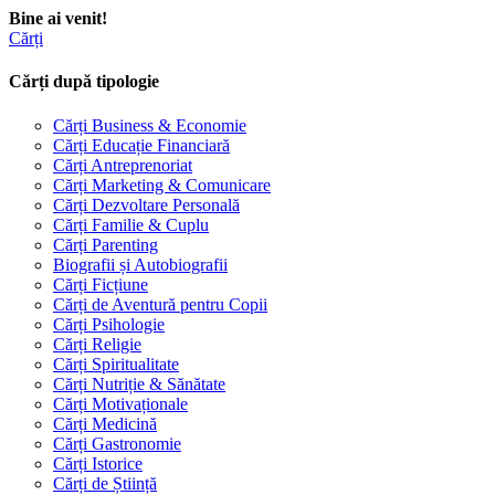
Bine ai venit!
Cărți
Cărți după tipologie
Cărți Business & Economie
Cărți Educație Financiară
Cărți Antreprenoriat
Cărți Marketing & Comunicare
Cărți Dezvoltare Personală
Cărți Familie & Cuplu
Cărți Parenting
Biografii și Autobiografii
Cărți Ficțiune
Cărți de Aventură pentru Copii
Cărți Psihologie
Cărți Religie
Cărți Spiritualitate
Cărți Nutriție & Sănătate
Cărți Motivaționale
Cărți Medicină
Cărți Gastronomie
Cărți Istorice
Cărți de Știință