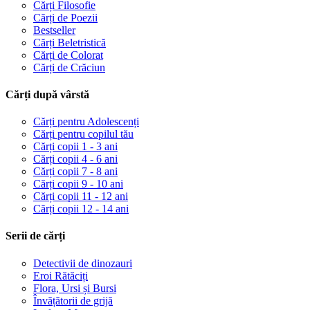
Cărți Filosofie
Cărți de Poezii
Bestseller
Cărți Beletristică
Cărți de Colorat
Cărți de Crăciun
Cărți după vârstă
Cărți pentru Adolescenți
Cărți pentru copilul tău
Cărți copii 1 - 3 ani
Cărți copii 4 - 6 ani
Cărți copii 7 - 8 ani
Cărți copii 9 - 10 ani
Cărți copii 11 - 12 ani
Cărți copii 12 - 14 ani
Serii de cărți
Detectivii de dinozauri
Eroi Rătăciți
Flora, Ursi și Bursi
Învățătorii de grijă