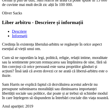
Genial și plin de duh, Sam Harris ne arată că poate spune în 13 000
de cuvinte mai mult decât zic alții în 100 000.
Oliver Sacks
Liber arbitru - Descriere și informații
Descriere
Informații
Credința în existența liberului-arbitru se regăsește în orice aspect
esențial al vieții unui om.
Cum să ne raportăm la legi, politică, religie, relații intime, moralitate
sau la sentimente precum remușcarea sau împlinirea de sine, fără să
fim convinși că orice persoană este sursa propriilor gânduri și
acțiuni? Însă iată că avem dovezi ce ne arată că liberul-arbitru este o
iluzie.
Sam Harris ne explică faptul că dezvăluirea acestui adevăr nu
presupune subminarea moralității sau diminuarea importanței
libertății sociale sau politice, dar poate și ar trebui să schimbe modul
în care înțelegem să răspundem la întrebări cruciale din viața noastră.
Anul apariției:
2019