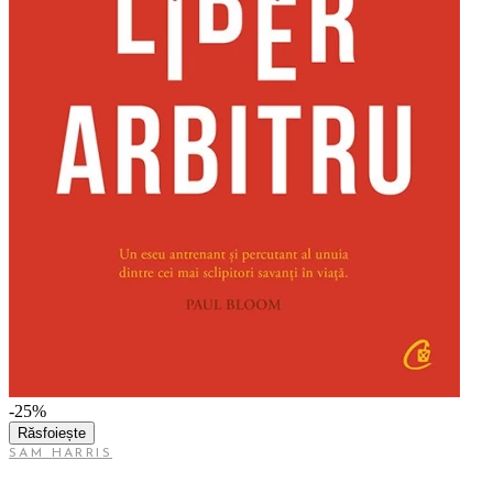
-25%
Răsfoiește
SAM HARRIS