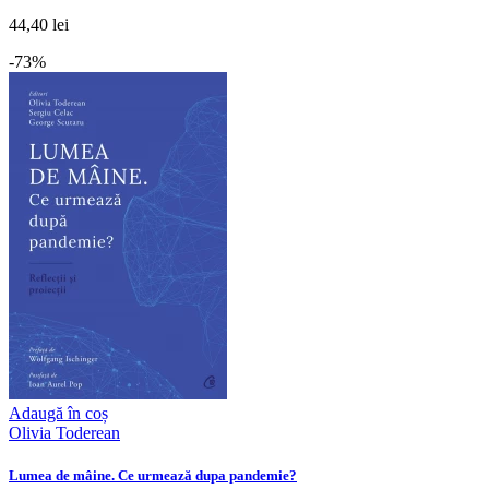
44,40 lei
-73%
Adaugă în coș
Olivia Toderean
Lumea de mâine. Ce urmează dupa pandemie?