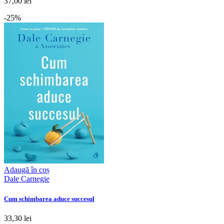
37,00 lei
-25%
Adaugă în coș
Dale Carnegie
Cum schimbarea aduce succesul
33,30 lei