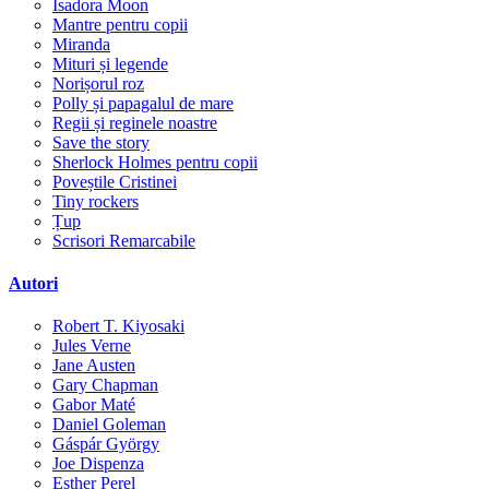
Isadora Moon
Mantre pentru copii
Miranda
Mituri și legende
Norișorul roz
Polly și papagalul de mare
Regii și reginele noastre
Save the story
Sherlock Holmes pentru copii
Poveștile Cristinei
Tiny rockers
Țup
Scrisori Remarcabile
Autori
Robert T. Kiyosaki
Jules Verne
Jane Austen
Gary Chapman
Gabor Maté
Daniel Goleman
Gáspár György
Joe Dispenza
Esther Perel