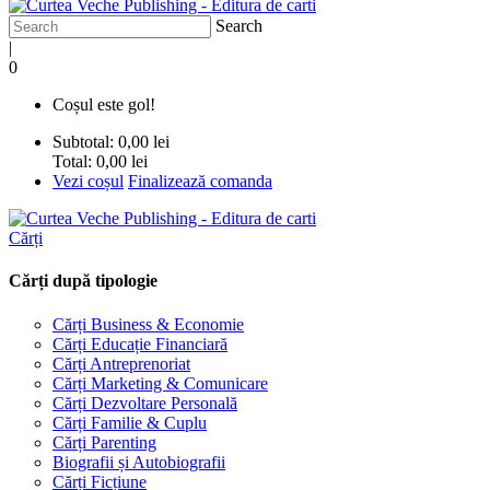
Search
|
0
Coșul este gol!
Subtotal:
0,00 lei
Total:
0,00 lei
Vezi coșul
Finalizează comanda
Cărți
Cărți după tipologie
Cărți Business & Economie
Cărți Educație Financiară
Cărți Antreprenoriat
Cărți Marketing & Comunicare
Cărți Dezvoltare Personală
Cărți Familie & Cuplu
Cărți Parenting
Biografii și Autobiografii
Cărți Ficțiune