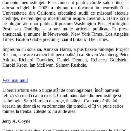
domeniul neuroștiinței. Este cunoscut pentru cărțile sale critice la
adresa religiei. În 2009 a obținut un doctorat în neuroștiință la
Universitatea din California efectuând studii ce mǎsoarǎ efectele
credinței, necredinței și incertitudinii asupra creierului. Harris scrie
pe bloguri ale unor publicații precum Washington Post, Huffington
Post, sau Truthdig și a are multe articole publicate în presa
americană, și anume, în Newsweek, New York Times, Los Angeles
Times, Boston Globe precum și ziarul britanic The Times.
Împreună cu soția sa, Annaka Harris, a pus bazele fundației Project
Reason, care are ca membrii personalități ca: Steven Weinberg, Peter
Atkins, Richard Dawkins, Daniel Dennett, Rebecca Goldstein,
Harold Kroto, Ian McEwan, Salman Rushdie.
Vezi mai mult
Liberul-arbitru este o iluzie atât de convingătoare, încât oamenii
refuză să creadă că nu există. Combinând date din neuroștiințe și
psihologie, Sam Harris o distruge, în sfârșit. Ca toate cărțile lui,
aceasta nu doar că te va zdruncina din temelii, ci îți va pune serios
mintea la treabă. Citește-o: nu ai de ales!
Jerry A. Coyne