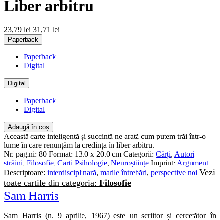
Liber arbitru
23,79 lei
31,71 lei
Paperback
Paperback
Digital
Digital
Paperback
Digital
Adaugă în coș
Această carte inteligentă și succintă ne arată cum putem trăi într-o
lume în care renunțăm la credința în liber arbitru.
Nr. pagini:
80
Format:
13.0 x 20.0 cm
Categorii:
Cărți
,
Autori
străini
,
Filosofie
,
Carti Psihologie
,
Neuroștiințe
Imprint:
Argument
Vezi
Descriptoare:
interdisciplinară
,
marile întrebări
,
perspective noi
toate cartile din categoria:
Filosofie
Sam Harris
Sam Harris (n. 9 aprilie, 1967) este un scriitor și cercetător în