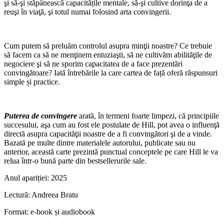
şi să-şi stăpânească capacitățile mentale, să-şi cultive dorinţa de a
reuşi în viaţă, şi totul numai folosind arta convingerii.
Cum putem să preluăm controlul asupra minţii noastre? Ce trebuie
să facem ca să ne menţinem entuziaşti, să ne cultivăm abilităţile de
negociere şi să ne sporim capacitatea de a face prezentări
convingătoare? Iată întrebările la care cartea de față oferă răspunsuri
simple și practice.
Puterea de convingere
arată, în termeni foarte limpezi, că principiile
succesului, aşa cum au fost ele postulate de Hill, pot avea o influenţă
directă asupra capacităţii noastre de a fi convingători şi de a vinde.
Bazată pe multe dintre materialele autorului, publicate sau nu
anterior, această carte prezintă punctual conceptele pe care Hill le va
relua într-o bună parte din bestsellerurile sale.
Anul apariției:
2025
Lectură:
Andreea Bratu
Format:
e-book și audiobook