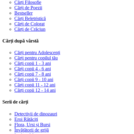
Cărți Filosofie
Cărți de Poezii
Bestseller
Cărți Beletristică
Cărți de Colorat
Cărți de Crăciun
Cărți după vârstă
Cărți pentru Adolescenți
Cărți pentru copilul tău
Cărți copii 1 - 3 ani
Cărți copii 4 - 6 ani
Cărți copii 7 - 8 ani
Cărți copii 9 - 10 ani
Cărți copii 11 - 12 ani
Cărți copii 12 - 14 ani
Serii de cărți
Detectivii de dinozauri
Eroi Rătăciți
Flora, Ursi și Bursi
Învățătorii de grijă