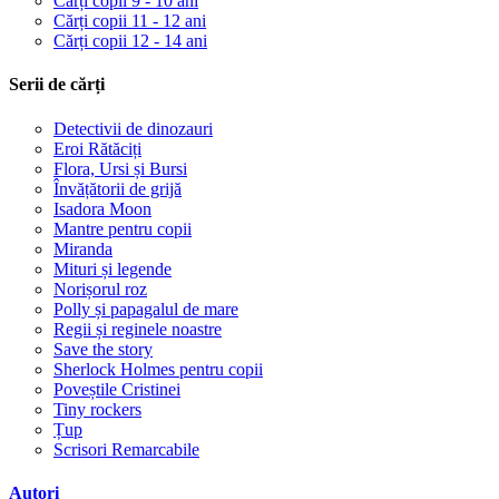
Cărți copii 9 - 10 ani
Cărți copii 11 - 12 ani
Cărți copii 12 - 14 ani
Serii de cărți
Detectivii de dinozauri
Eroi Rătăciți
Flora, Ursi și Bursi
Învățătorii de grijă
Isadora Moon
Mantre pentru copii
Miranda
Mituri și legende
Norișorul roz
Polly și papagalul de mare
Regii și reginele noastre
Save the story
Sherlock Holmes pentru copii
Poveștile Cristinei
Tiny rockers
Țup
Scrisori Remarcabile
Autori