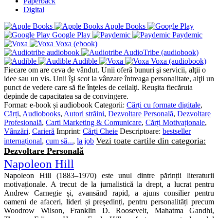
Paperback
Digital
Apple Books
Google Play
Paydemic
Voxa (ebook)
AudioTribe (audiobook)
Audible
Voxa (audiobook)
Fiecare om are ceva de vândut. Unii oferă bunuri şi servicii, alţii o
idee sau un vis. Unii îşi scot la vânzare întreaga personalitate, alţii un
punct de vedere care să fie înţeles de ceilalţi. Reuşita fiecăruia
depinde de capacitatea sa de convingere.
Format:
e-book și audiobook
Categorii:
Cărți cu formate digitale
,
Cărți
,
Audiobooks
,
Autori străini
,
Dezvoltare Personală
,
Dezvoltare
Profesională
,
Carti Marketing & Comunicare
,
Cărți Motivaționale
,
Vânzări
,
Carieră
Imprint:
Cărți Cheie
Descriptoare:
bestseller
Vezi toate cartile din categoria:
internațional
,
cum să...
,
la job
Dezvoltare Personală
Napoleon Hill
Napoleon Hill (1883–1970) este unul dintre părinții literaturii
motivaționale. A trecut de la jurnalistică la drept, a lucrat pentru
Andrew Carnegie și, avansând rapid, a ajuns consilier pentru
oameni de afaceri, lideri și președinți, pentru personalități precum
Woodrow Wilson, Franklin D. Roosevelt, Mahatma Gandhi,