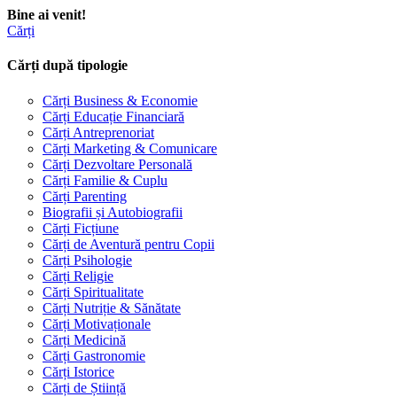
Bine ai venit!
Cărți
Cărți după tipologie
Cărți Business & Economie
Cărți Educație Financiară
Cărți Antreprenoriat
Cărți Marketing & Comunicare
Cărți Dezvoltare Personală
Cărți Familie & Cuplu
Cărți Parenting
Biografii și Autobiografii
Cărți Ficțiune
Cărți de Aventură pentru Copii
Cărți Psihologie
Cărți Religie
Cărți Spiritualitate
Cărți Nutriție & Sănătate
Cărți Motivaționale
Cărți Medicină
Cărți Gastronomie
Cărți Istorice
Cărți de Știință