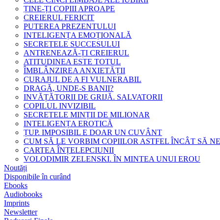
ȚINE-ȚI COPIII APROAPE
CREIERUL FERICIT
PUTEREA PREZENTULUI
INTELIGENȚA EMOȚIONALĂ
SECRETELE SUCCESULUI
ANTRENEAZĂ-ȚI CREIERUL
ATITUDINEA ESTE TOTUL
ÎMBLÂNZIREA ANXIETĂȚII
CURAJUL DE A FI VULNERABIL
DRAGĂ, UNDE-S BANII?
INVĂȚĂTORII DE GRIJĂ. SALVATORII
COPILUL INVIZIBIL
SECRETELE MINȚII DE MILIONAR
INTELIGENȚA EROTICĂ
ȚUP. IMPOSIBIL E DOAR UN CUVÂNT
CUM SĂ LE VORBIM COPIILOR ASTFEL ÎNCÂT SĂ N
CARTEA ÎNȚELEPCIUNII
VOLODIMIR ZELENSKI. ÎN MINTEA UNUI EROU
Noutăți
Disponibile în curând
Ebooks
Audiobooks
Imprints
Newsletter