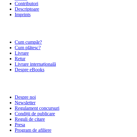
Contributori
Descriptoare
Imprints
ÎNTREBĂRI FRECVENTE
Cum cumpăr?
Cum plătesc?
Livrare
Retur
Livrare internațională
Despre eBooks
DESPRE NOI
Despre noi
Newsletter
Regulament concursuri
Condiții de publicare
Reguli de citare
Presa
Program de afiliere