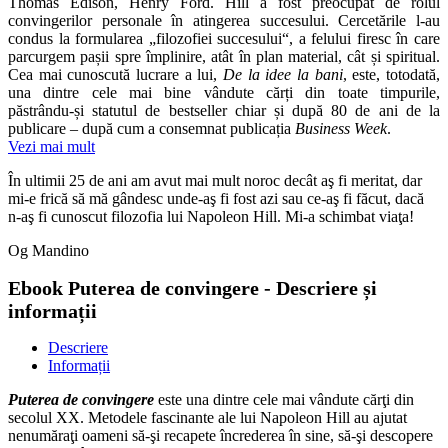
Thomas Edison, Henry Ford. Hill a fost preocupat de rolul
convingerilor personale în atingerea succesului. Cercetările l‑au
condus la formularea „filozofiei succesului“, a felului firesc în care
parcurgem pașii spre împlinire, atât în plan material, cât și spiritual.
Cea mai cunoscută lucrare a lui,
De la idee la bani
, este, totodată,
una dintre cele mai bine vândute cărți din toate timpurile,
păstrându‑și statutul de bestseller chiar și după 80 de ani de la
publicare – după cum a consemnat publicația
Business Week
.
Vezi mai mult
În ultimii 25 de ani am avut mai mult noroc decât aş fi meritat, dar
mi-e frică să mă gândesc unde-aş fi fost azi sau ce-aş fi făcut, dacă
n-aş fi cunoscut filozofia lui Napoleon Hill. Mi-a schimbat viaţa!
Og Mandino
Ebook Puterea de convingere - Descriere și
informații
Descriere
Informații
Puterea de convingere
este una dintre cele mai vândute cărţi din
secolul XX. Metodele fascinante ale lui Napoleon Hill au ajutat
nenumăraţi oameni să-şi recapete încrederea în sine, să-şi descopere