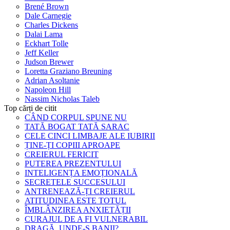
Brené Brown
Dale Carnegie
Charles Dickens
Dalai Lama
Eckhart Tolle
Jeff Keller
Judson Brewer
Loretta Graziano Breuning
Adrian Asoltanie
Napoleon Hill
Nassim Nicholas Taleb
Top cărți de citit
CÂND CORPUL SPUNE NU
TATĂ BOGAT TATĂ SARAC
CELE CINCI LIMBAJE ALE IUBIRII
ȚINE-ȚI COPIII APROAPE
CREIERUL FERICIT
PUTEREA PREZENTULUI
INTELIGENȚA EMOȚIONALĂ
SECRETELE SUCCESULUI
ANTRENEAZĂ-ȚI CREIERUL
ATITUDINEA ESTE TOTUL
ÎMBLÂNZIREA ANXIETĂȚII
CURAJUL DE A FI VULNERABIL
DRAGĂ, UNDE-S BANII?