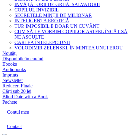
INVĂȚĂTORII DE GRIJĂ. SALVATORII
COPILUL INVIZIBIL
SECRETELE MINȚII DE MILIONAR
INTELIGENȚA EROTICĂ
ȚUP. IMPOSIBIL E DOAR UN CUVÂNT
CUM SĂ LE VORBIM COPIILOR ASTFEL ÎNCÂT SĂ
NE ASCULTE
CARTEA ÎNȚELEPCIUNII
VOLODIMIR ZELENSKI. ÎN MINTEA UNUI EROU
Noutăți
Disponibile în curând
Ebooks
Audiobooks
Imprints
Newsletter
Reduceri Finale
Cărți sub 20 lei
Blind Date with a Book
Pachete
Contul meu
Contact