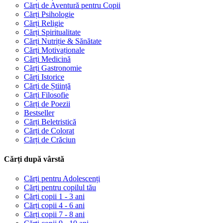
Cărți de Aventură pentru Copii
Cărți Psihologie
Cărți Religie
Cărți Spiritualitate
Cărți Nutriție & Sănătate
Cărți Motivaționale
Cărți Medicină
Cărți Gastronomie
Cărți Istorice
Cărți de Știință
Cărți Filosofie
Cărți de Poezii
Bestseller
Cărți Beletristică
Cărți de Colorat
Cărți de Crăciun
Cărți după vârstă
Cărți pentru Adolescenți
Cărți pentru copilul tău
Cărți copii 1 - 3 ani
Cărți copii 4 - 6 ani
Cărți copii 7 - 8 ani