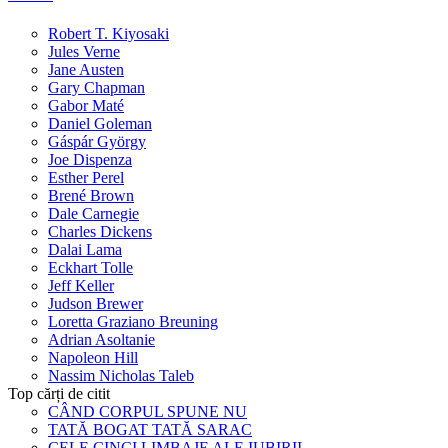
Robert T. Kiyosaki
Jules Verne
Jane Austen
Gary Chapman
Gabor Maté
Daniel Goleman
Gáspár György
Joe Dispenza
Esther Perel
Brené Brown
Dale Carnegie
Charles Dickens
Dalai Lama
Eckhart Tolle
Jeff Keller
Judson Brewer
Loretta Graziano Breuning
Adrian Asoltanie
Napoleon Hill
Nassim Nicholas Taleb
Top cărți de citit
CÂND CORPUL SPUNE NU
TATĂ BOGAT TATĂ SARAC
CELE CINCI LIMBAJE ALE IUBIRII