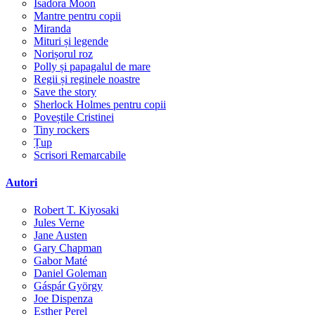
Isadora Moon
Mantre pentru copii
Miranda
Mituri și legende
Norișorul roz
Polly și papagalul de mare
Regii și reginele noastre
Save the story
Sherlock Holmes pentru copii
Poveștile Cristinei
Tiny rockers
Țup
Scrisori Remarcabile
Autori
Robert T. Kiyosaki
Jules Verne
Jane Austen
Gary Chapman
Gabor Maté
Daniel Goleman
Gáspár György
Joe Dispenza
Esther Perel