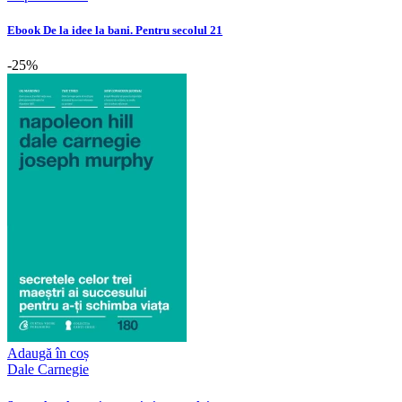
Ebook De la idee la bani. Pentru secolul 21
-25%
Adaugă în coș
Dale Carnegie