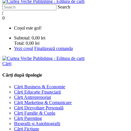
Search
|
0
Coșul este gol!
Subtotal:
0,00 lei
Total:
0,00 lei
Vezi coșul
Finalizează comanda
Cărți
Cărți după tipologie
Cărți Business & Economie
Cărți Educație Financiară
Cărți Antreprenoriat
Cărți Marketing & Comunicare
Cărți Dezvoltare Personală
Cărți Familie & Cuplu
Cărți Parenting
Biografii și Autobiografii
Cărți Ficțiune