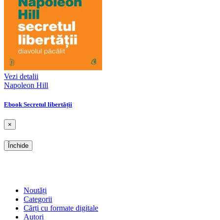
Vezi detalii
Napoleon Hill
Ebook Secretul libertății
×
Închide
SHOP
Noutăți
Categorii
Cărți cu formate digitale
Autori