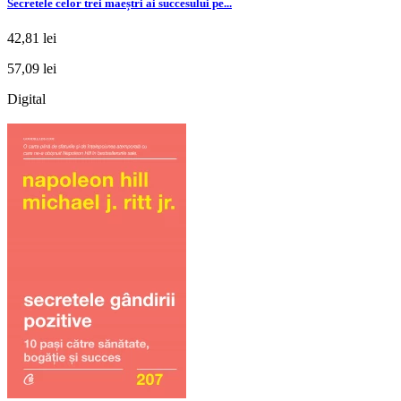
Secretele celor trei maeștri ai succesului pe...
42,81 lei
57,09 lei
Digital