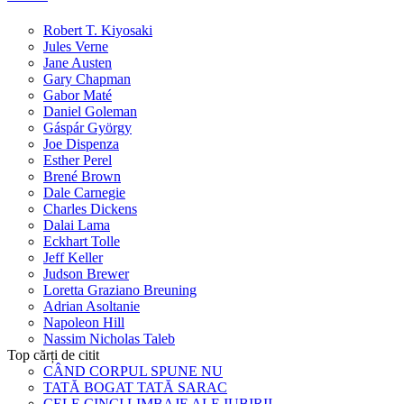
Robert T. Kiyosaki
Jules Verne
Jane Austen
Gary Chapman
Gabor Maté
Daniel Goleman
Gáspár György
Joe Dispenza
Esther Perel
Brené Brown
Dale Carnegie
Charles Dickens
Dalai Lama
Eckhart Tolle
Jeff Keller
Judson Brewer
Loretta Graziano Breuning
Adrian Asoltanie
Napoleon Hill
Nassim Nicholas Taleb
Top cărți de citit
CÂND CORPUL SPUNE NU
TATĂ BOGAT TATĂ SARAC
CELE CINCI LIMBAJE ALE IUBIRII