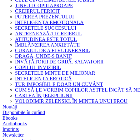
ȚINE-ȚI COPIII APROAPE
CREIERUL FERICIT
PUTEREA PREZENTULUI
INTELIGENȚA EMOȚIONALĂ
SECRETELE SUCCESULUI
ANTRENEAZĂ-ȚI CREIERUL
ATITUDINEA ESTE TOTUL
ÎMBLÂNZIREA ANXIETĂȚII
CURAJUL DE A FI VULNERABIL
DRAGĂ, UNDE-S BANII?
INVĂȚĂTORII DE GRIJĂ. SALVATORII
COPILUL INVIZIBIL
SECRETELE MINȚII DE MILIONAR
INTELIGENȚA EROTICĂ
ȚUP. IMPOSIBIL E DOAR UN CUVÂNT
CUM SĂ LE VORBIM COPIILOR ASTFEL ÎNCÂT SĂ N
CARTEA ÎNȚELEPCIUNII
VOLODIMIR ZELENSKI. ÎN MINTEA UNUI EROU
Noutăți
Disponibile în curând
Ebooks
Audiobooks
Imprints
Newsletter