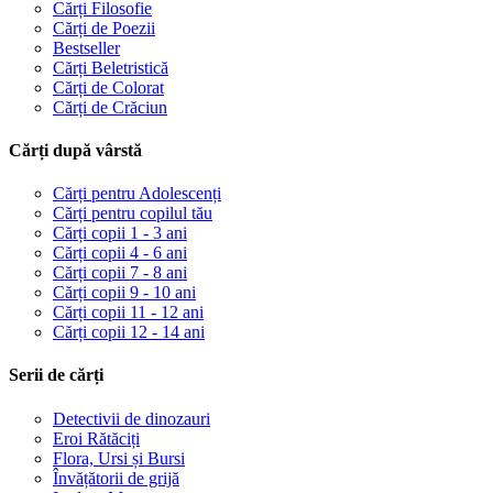
Cărți Filosofie
Cărți de Poezii
Bestseller
Cărți Beletristică
Cărți de Colorat
Cărți de Crăciun
Cărți după vârstă
Cărți pentru Adolescenți
Cărți pentru copilul tău
Cărți copii 1 - 3 ani
Cărți copii 4 - 6 ani
Cărți copii 7 - 8 ani
Cărți copii 9 - 10 ani
Cărți copii 11 - 12 ani
Cărți copii 12 - 14 ani
Serii de cărți
Detectivii de dinozauri
Eroi Rătăciți
Flora, Ursi și Bursi
Învățătorii de grijă