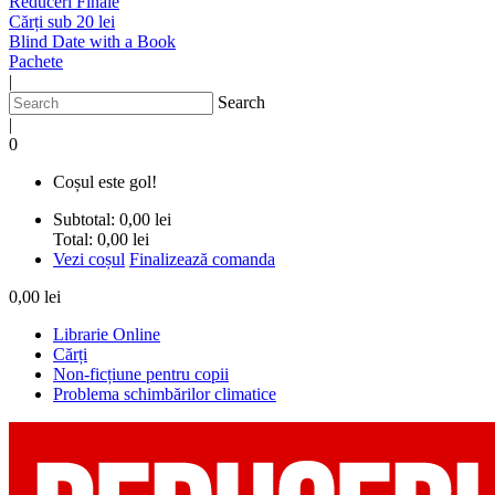
Reduceri Finale
Cărți sub 20 lei
Blind Date with a Book
Pachete
|
Search
|
0
Coșul este gol!
Subtotal:
0,00 lei
Total:
0,00 lei
Vezi coșul
Finalizează comanda
0,00 lei
Librarie Online
Cărți
Non-ficțiune pentru copii
Problema schimbărilor climatice