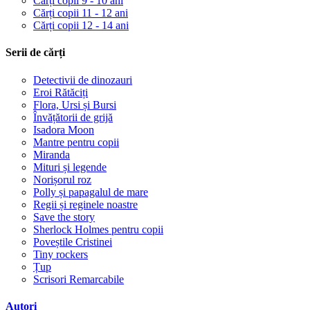
Cărți copii 9 - 10 ani
Cărți copii 11 - 12 ani
Cărți copii 12 - 14 ani
Serii de cărți
Detectivii de dinozauri
Eroi Rătăciți
Flora, Ursi și Bursi
Învățătorii de grijă
Isadora Moon
Mantre pentru copii
Miranda
Mituri și legende
Norișorul roz
Polly și papagalul de mare
Regii și reginele noastre
Save the story
Sherlock Holmes pentru copii
Poveștile Cristinei
Tiny rockers
Țup
Scrisori Remarcabile
Autori