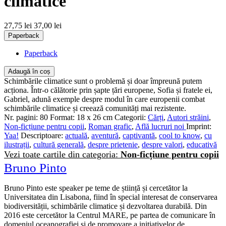
climatice
27,75 lei
37,00 lei
Paperback
Paperback
Adaugă în coș
Schimbările climatice sunt o problemă și doar împreună putem
acționa. Într-o călătorie prin șapte țări europene, Sofia și fratele ei,
Gabriel, adună exemple despre modul în care europenii combat
schimbările climatice și creează comunități mai rezistente.
Nr. pagini:
80
Format:
18 x 26 cm
Categorii:
Cărți
,
Autori străini
,
Non-ficțiune pentru copii
,
Roman grafic
,
Află lucruri noi
Imprint:
Yaa!
Descriptoare:
actuală
,
aventură
,
captivantă
,
cool to know
,
cu
ilustrații
,
cultură generală
,
despre prietenie
,
despre valori
,
educativă
Vezi toate cartile din categoria:
Non-ficțiune pentru copii
Bruno Pinto
Bruno Pinto este speaker pe teme de știință și cercetător la
Universitatea din Lisabona, fiind în special interesat de conservarea
biodiversității, schimbările climatice și dezvoltarea durabilă. Din
2016 este cercetător la Centrul MARE, pe partea de comunicare în
domeniul oceanografiei și de promovare a inițiativelor de