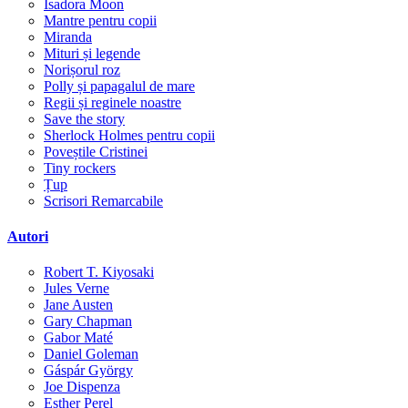
Isadora Moon
Mantre pentru copii
Miranda
Mituri și legende
Norișorul roz
Polly și papagalul de mare
Regii și reginele noastre
Save the story
Sherlock Holmes pentru copii
Poveștile Cristinei
Tiny rockers
Țup
Scrisori Remarcabile
Autori
Robert T. Kiyosaki
Jules Verne
Jane Austen
Gary Chapman
Gabor Maté
Daniel Goleman
Gáspár György
Joe Dispenza
Esther Perel