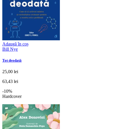
Adaugă în coș
Bill Nye
Tot deodată
25,00 lei
63,43 lei
-10%
Hardcover