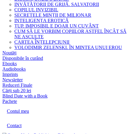
INVĂȚĂTORII DE GRIJĂ. SALVATORII
COPILUL INVIZIBIL
SECRETELE MINȚII DE MILIONAR
INTELIGENȚA EROTICĂ
ȚUP. IMPOSIBIL E DOAR UN CUVÂNT
CUM SĂ LE VORBIM COPIILOR ASTFEL ÎNCÂT SĂ
NE ASCULTE
CARTEA ÎNȚELEPCIUNII
VOLODIMIR ZELENSKI. ÎN MINTEA UNUI EROU
Noutăți
Disponibile în curând
Ebooks
Audiobooks
Imprints
Newsletter
Reduceri Finale
Cărți sub 20 lei
Blind Date with a Book
Pachete
Contul meu
Contact