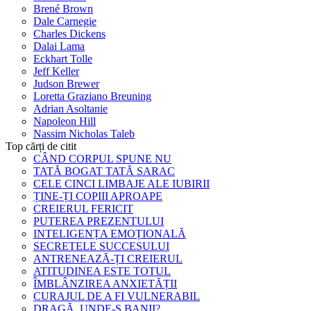
Brené Brown
Dale Carnegie
Charles Dickens
Dalai Lama
Eckhart Tolle
Jeff Keller
Judson Brewer
Loretta Graziano Breuning
Adrian Asoltanie
Napoleon Hill
Nassim Nicholas Taleb
Top cărți de citit
CÂND CORPUL SPUNE NU
TATĂ BOGAT TATĂ SARAC
CELE CINCI LIMBAJE ALE IUBIRII
ȚINE-ȚI COPIII APROAPE
CREIERUL FERICIT
PUTEREA PREZENTULUI
INTELIGENȚA EMOȚIONALĂ
SECRETELE SUCCESULUI
ANTRENEAZĂ-ȚI CREIERUL
ATITUDINEA ESTE TOTUL
ÎMBLÂNZIREA ANXIETĂȚII
CURAJUL DE A FI VULNERABIL
DRAGĂ, UNDE-S BANII?