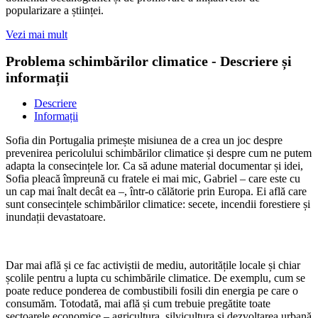
popularizare a științei.
Vezi mai mult
Problema schimbărilor climatice - Descriere și
informații
Descriere
Informații
Sofia din Portugalia primește misiunea de a crea un joc despre
prevenirea pericolului schimbărilor climatice și despre cum ne putem
adapta la consecințele lor. Ca să adune material documentar și idei,
Sofia pleacă împreună cu fratele ei mai mic, Gabriel – care este cu
un cap mai înalt decât ea –, într-o călătorie prin Europa. Ei află care
sunt consecințele schimbărilor climatice: secete, incendii forestiere și
inundații devastatoare.
Dar mai află și ce fac activiștii de mediu, autoritățile locale și chiar
școlile pentru a lupta cu schimbările climatice. De exemplu, cum se
poate reduce ponderea de combustibili fosili din energia pe care o
consumăm. Totodată, mai află și cum trebuie pregătite toate
sectoarele economice – agricultura, silvicultura și dezvoltarea urbană