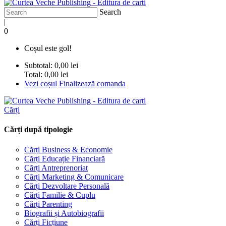
Search
|
0
Coșul este gol!
Subtotal:
0,00 lei
Total:
0,00 lei
Vezi coșul
Finalizează comanda
Cărți
Cărți după tipologie
Cărți Business & Economie
Cărți Educație Financiară
Cărți Antreprenoriat
Cărți Marketing & Comunicare
Cărți Dezvoltare Personală
Cărți Familie & Cuplu
Cărți Parenting
Biografii și Autobiografii
Cărți Ficțiune