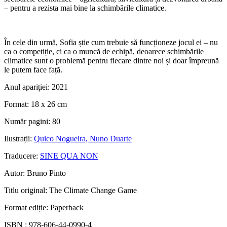
– pentru a rezista mai bine la schimbările climatice.
În cele din urmă, Sofia știe cum trebuie să funcționeze jocul ei – nu
ca o competiție, ci ca o muncă de echipă, deoarece schimbările
climatice sunt o problemă pentru fiecare dintre noi și doar împreună
le putem face față.
Anul apariției:
2021
Format:
18 x 26 cm
Număr pagini:
80
Ilustrații:
Quico Nogueira, Nuno Duarte
Traducere:
SINE QUA NON
Autor:
Bruno Pinto
Titlu original:
The Climate Change Game
Format ediție:
Paperback
ISBN :
978-606-44-0990-4