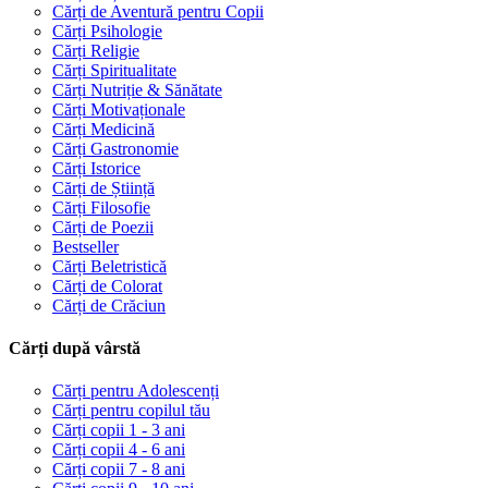
Cărți de Aventură pentru Copii
Cărți Psihologie
Cărți Religie
Cărți Spiritualitate
Cărți Nutriție & Sănătate
Cărți Motivaționale
Cărți Medicină
Cărți Gastronomie
Cărți Istorice
Cărți de Știință
Cărți Filosofie
Cărți de Poezii
Bestseller
Cărți Beletristică
Cărți de Colorat
Cărți de Crăciun
Cărți după vârstă
Cărți pentru Adolescenți
Cărți pentru copilul tău
Cărți copii 1 - 3 ani
Cărți copii 4 - 6 ani
Cărți copii 7 - 8 ani