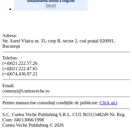
CONTACT
Adresa:
Str. Aurel Vlaicu nr. 35, corp B, sector 2, cod poștal 020091,
Bucureşti
Telefon:
(+4)021.222.57.26
(+4)021.222.47.65
(+4)074.436.97.21
Email:
comenzi@curteaveche.ro
Pentru manuscrise consultați condițiile de publicare:
Click aici
S.C. Curtea Veche Publishing S.R.L. CUI: RO11348249 Nr. Reg.
Com: J40/13066/1998
Curtea Veche Publishing © 2026