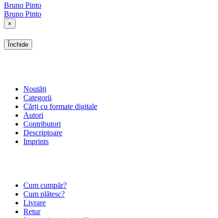
Bruno Pinto
Bruno Pinto
×
Închide
SHOP
Noutăți
Categorii
Cărți cu formate digitale
Autori
Contributori
Descriptoare
Imprints
ÎNTREBĂRI FRECVENTE
Cum cumpăr?
Cum plătesc?
Livrare
Retur