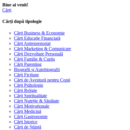
Bine ai venit!
Cărți
Cărți după tipologie
Cărți Business & Economie
Cărți Educație Financiară
Cărți Antreprenoriat
Cărți Marketing & Comunicare
Cărți Dezvoltare Personală
Cărți Familie & Cuplu
Cărți Parenting
Biografii și Autobiografii
Cărți Ficțiune
Cărți de Aventură pentru Copii
Cărți Psihologie
Cărți Religie
Cărți Spiritualitate
Cărți Nutriție & Sănătate
Cărți Motivaționale
Cărți Medicină
Cărți Gastronomie
Cărți Istorice
Cărți de Știință