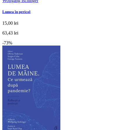
Wolfgang Ischinger
Lumea în pericol
15,00 lei
63,43 lei
-73%