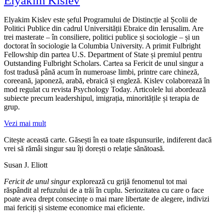
Elyakim Kislev
Elyakim Kislev este șeful Programului de Distincție al Școlii de
Politici Publice din cadrul Universității Ebraice din Ierusalim. Are
trei masterate – în consiliere, politici publice și sociologie – și un
doctorat în sociologie la Columbia University. A primit Fulbright
Fellowship din partea U.S. Department of State și premiul pentru
Outstanding Fulbright Scholars. Cartea sa Fericit de unul singur a
fost tradusă până acum în numeroase limbi, printre care chineză,
coreeană, japoneză, arabă, ebraică și engleză. Kislev colaborează în
mod regulat cu revista Psychology Today. Articolele lui abordează
subiecte precum leadershipul, imigrația, minoritățile și terapia de
grup.
Vezi mai mult
Citește această carte. Găsești în ea toate răspunsurile, indiferent dacă
vrei să rămâi singur sau îți dorești o relație sănătoasă.
Susan J. Eliott
Fericit de unul singur
explorează cu grijă fenomenul tot mai
răspândit al refuzului de a trăi în cuplu. Seriozitatea cu care o face
poate avea drept consecințe o mai mare libertate de alegere, indivizi
mai fericiți și sisteme economice mai eficiente.