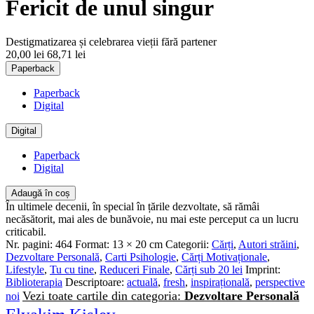
Fericit de unul singur
Destigmatizarea și celebrarea vieții fără partener
20,00 lei
68,71 lei
Paperback
Paperback
Digital
Digital
Paperback
Digital
Adaugă în coș
În ultimele decenii, în special în țările dezvoltate, să rămâi
necăsătorit, mai ales de bunăvoie, nu mai este perceput ca un lucru
criticabil.
Nr. pagini:
464
Format:
13 × 20 cm
Categorii:
Cărți
,
Autori străini
,
Dezvoltare Personală
,
Carti Psihologie
,
Cărți Motivaționale
,
Lifestyle
,
Tu cu tine
,
Reduceri Finale
,
Cărți sub 20 lei
Imprint:
Biblioterapia
Descriptoare:
actuală
,
fresh
,
inspirațională
,
perspective
Vezi toate cartile din categoria:
Dezvoltare Personală
noi