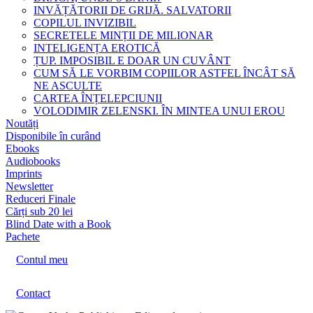
INVĂȚĂTORII DE GRIJĂ. SALVATORII
COPILUL INVIZIBIL
SECRETELE MINȚII DE MILIONAR
INTELIGENȚA EROTICĂ
ȚUP. IMPOSIBIL E DOAR UN CUVÂNT
CUM SĂ LE VORBIM COPIILOR ASTFEL ÎNCÂT SĂ
NE ASCULTE
CARTEA ÎNȚELEPCIUNII
VOLODIMIR ZELENSKI. ÎN MINTEA UNUI EROU
Noutăți
Disponibile în curând
Ebooks
Audiobooks
Imprints
Newsletter
Reduceri Finale
Cărți sub 20 lei
Blind Date with a Book
Pachete
Contul meu
Contact