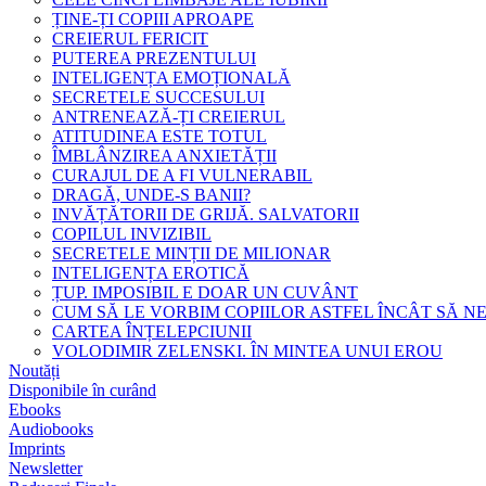
ȚINE-ȚI COPIII APROAPE
CREIERUL FERICIT
PUTEREA PREZENTULUI
INTELIGENȚA EMOȚIONALĂ
SECRETELE SUCCESULUI
ANTRENEAZĂ-ȚI CREIERUL
ATITUDINEA ESTE TOTUL
ÎMBLÂNZIREA ANXIETĂȚII
CURAJUL DE A FI VULNERABIL
DRAGĂ, UNDE-S BANII?
INVĂȚĂTORII DE GRIJĂ. SALVATORII
COPILUL INVIZIBIL
SECRETELE MINȚII DE MILIONAR
INTELIGENȚA EROTICĂ
ȚUP. IMPOSIBIL E DOAR UN CUVÂNT
CUM SĂ LE VORBIM COPIILOR ASTFEL ÎNCÂT SĂ N
CARTEA ÎNȚELEPCIUNII
VOLODIMIR ZELENSKI. ÎN MINTEA UNUI EROU
Noutăți
Disponibile în curând
Ebooks
Audiobooks
Imprints
Newsletter