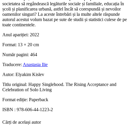
societatea să regândească legăturile sociale și familiale, educația în
școli și planificarea urbană, astfel încât să corespundă și nevoilor
oamenilor singuri? La aceste întrebări și la multe altele răspunde
autorul acestui volum bazat pe sute de studii și statistici culese de pe
toate continentele.
Anul apariției:
2022
Format:
13 × 20 cm
Număr pagini:
464
Traducere:
Anastasia Ilie
Autor:
Elyakim Kislev
Titlu original:
Happy Singlehood. The Rising Acceptance and
Celebration of Solo Living
Format ediție:
Paperback
ISBN :
978-606-44-1223-2
Cărți de același autor