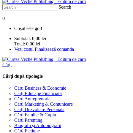
Search
|
0
Coșul este gol!
Subtotal:
0,00 lei
Total:
0,00 lei
Vezi coșul
Finalizează comanda
Cărți
Cărți după tipologie
Cărți Business & Economie
Cărți Educație Financiară
Cărți Antreprenoriat
Cărți Marketing & Comunicare
Cărți Dezvoltare Personală
Cărți Familie & Cuplu
Cărți Parenting
Biografii și Autobiografii
Cărți Ficțiune