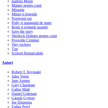
Isadora Moon
Mantre pentru copii
Miranda
Mituri și legende
Norișorul roz
Polly și papagalul de mare
Regii și reginele noastre
Save the story
Sherlock Holmes pentru copii
Poveștile Cristinei
Tiny rockers
Țup
Scrisori Remarcabile
Autori
Robert T. Kiyosaki
Jules Verne
Jane Austen
Gary Chapman
Gabor Maté
Daniel Goleman
Gáspár György
Joe Dispenza
Esther Perel