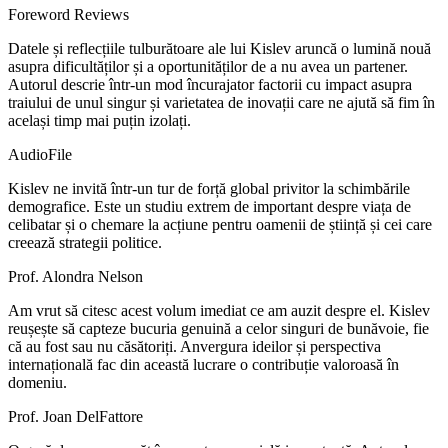
Foreword Reviews
Datele și reflecțiile tulburătoare ale lui Kislev aruncă o lumină nouă
asupra dificultăților și a oportunităților de a nu avea un partener.
Autorul descrie într-un mod încurajator factorii cu impact asupra
traiului de unul singur și varietatea de inovații care ne ajută să fim în
același timp mai puțin izolați.
AudioFile
Kislev ne invită într-un tur de forță global privitor la schimbările
demografice. Este un studiu extrem de important despre viața de
celibatar și o chemare la acțiune pentru oamenii de știință și cei care
creează strategii politice.
Prof. Alondra Nelson
Am vrut să citesc acest volum imediat ce am auzit despre el. Kislev
reușește să capteze bucuria genuină a celor singuri de bunăvoie, fie
că au fost sau nu căsătoriți. Anvergura ideilor și perspectiva
internațională fac din această lucrare o contribuție valoroasă în
domeniu.
Prof. Joan DelFattore