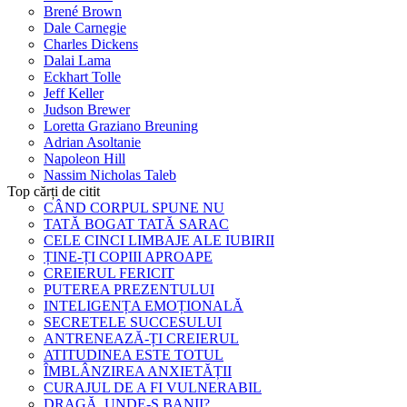
Brené Brown
Dale Carnegie
Charles Dickens
Dalai Lama
Eckhart Tolle
Jeff Keller
Judson Brewer
Loretta Graziano Breuning
Adrian Asoltanie
Napoleon Hill
Nassim Nicholas Taleb
Top cărți de citit
CÂND CORPUL SPUNE NU
TATĂ BOGAT TATĂ SARAC
CELE CINCI LIMBAJE ALE IUBIRII
ȚINE-ȚI COPIII APROAPE
CREIERUL FERICIT
PUTEREA PREZENTULUI
INTELIGENȚA EMOȚIONALĂ
SECRETELE SUCCESULUI
ANTRENEAZĂ-ȚI CREIERUL
ATITUDINEA ESTE TOTUL
ÎMBLÂNZIREA ANXIETĂȚII
CURAJUL DE A FI VULNERABIL
DRAGĂ, UNDE-S BANII?