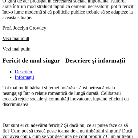
O gură de aer proaspăt în cercetarea socială importantă. Autorul
arată într-un mod strălucit faptul că oamenii necăsătoriți pot fi fericiți
într-o lume modernă și că politicile publice trebuie să se adapteze la
această situație.
Prof. Jocelyn Crowley
Vezi mai mult
Vezi mai putin
Fericit de unul singur - Descriere și informații
Descriere
Informații
Tot mai mulți bărbați și femei hotărăsc să își petreacă viața
neangajați într-o relație romantică de lungă durată. Celibatarii
creează rețele sociale și comunități inovatoare, luptând eficient cu
discriminarea.
Dar sunt ei cu adevărat fericiți? Și dacă nu, ce ar putea face ca să
fie? Cum pot să treacă peste teama de a nu îmbătrâni singuri? Dacă
vor avea copii, cum se vor descurca pe cont propriu? Cum ar trebui