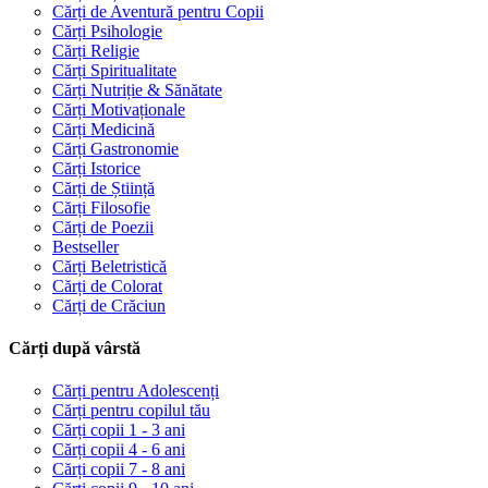
Cărți de Aventură pentru Copii
Cărți Psihologie
Cărți Religie
Cărți Spiritualitate
Cărți Nutriție & Sănătate
Cărți Motivaționale
Cărți Medicină
Cărți Gastronomie
Cărți Istorice
Cărți de Știință
Cărți Filosofie
Cărți de Poezii
Bestseller
Cărți Beletristică
Cărți de Colorat
Cărți de Crăciun
Cărți după vârstă
Cărți pentru Adolescenți
Cărți pentru copilul tău
Cărți copii 1 - 3 ani
Cărți copii 4 - 6 ani
Cărți copii 7 - 8 ani