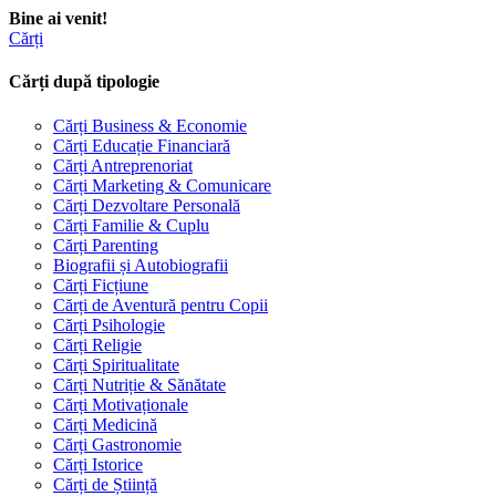
Bine ai venit!
Cărți
Cărți după tipologie
Cărți Business & Economie
Cărți Educație Financiară
Cărți Antreprenoriat
Cărți Marketing & Comunicare
Cărți Dezvoltare Personală
Cărți Familie & Cuplu
Cărți Parenting
Biografii și Autobiografii
Cărți Ficțiune
Cărți de Aventură pentru Copii
Cărți Psihologie
Cărți Religie
Cărți Spiritualitate
Cărți Nutriție & Sănătate
Cărți Motivaționale
Cărți Medicină
Cărți Gastronomie
Cărți Istorice
Cărți de Știință