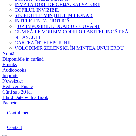
INVĂȚĂTORII DE GRIJĂ. SALVATORII
COPILUL INVIZIBIL
SECRETELE MINȚII DE MILIONAR
INTELIGENȚA EROTICĂ
ȚUP. IMPOSIBIL E DOAR UN CUVÂNT
CUM SĂ LE VORBIM COPIILOR ASTFEL ÎNCÂT SĂ
NE ASCULTE
CARTEA ÎNȚELEPCIUNII
VOLODIMIR ZELENSKI. ÎN MINTEA UNUI EROU
Noutăți
Disponibile în curând
Ebooks
Audiobooks
Imprints
Newsletter
Reduceri Finale
Cărți sub 20 lei
Blind Date with a Book
Pachete
Contul meu
Contact