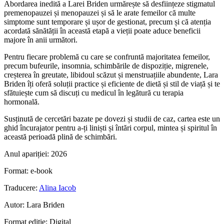
Abordarea inedită a Larei Briden urmărește să desființeze stigmatul
premenopauzei și menopauzei și să le arate femeilor că multe
simptome sunt temporare și ușor de gestionat, precum și că atenția
acordată sănătății în această etapă a vieții poate aduce beneficii
majore în anii următori.
Pentru fiecare problemă cu care se confruntă majoritatea femeilor,
precum bufeurile, insomnia, schimbările de dispoziție, migrenele,
creșterea în greutate, libidoul scăzut și menstruațiile abundente, Lara
Briden îți oferă soluții practice și eficiente de dietă și stil de viață și te
sfătuiește cum să discuți cu medicul în legătură cu terapia
hormonală.
Susținută de cercetări bazate pe dovezi și studii de caz, cartea este un
ghid încurajator pentru a-ți liniști și întări corpul, mintea și spiritul în
această perioadă plină de schimbări.
Anul apariției:
2026
Format:
e-book
Traducere:
Alina Iacob
Autor:
Lara Briden
Format ediție:
Digital