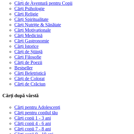
Cărți de Aventură pentru Copii
Cărți Psihologie
Cărți Religie
Cărți Spiritualitate
Cărți Nutriție & Sănătate
Cărți Motivaționale
Cărți Medicină
Cărți Gastronomie
Cărți Istorice
Cărți de Știință
Cărți Filosofie
Cărți de Poezii
Bestseller
Cărți Beletristică
Cărți de Colorat
Cărți de Crăciun
Cărți după vârstă
Cărți pentru Adolescenți
Cărți pentru copilul tău
Cărți copii 1 - 3 ani
Cărți copii 4 - 6 ani
Cărți copii 7 - 8 ani