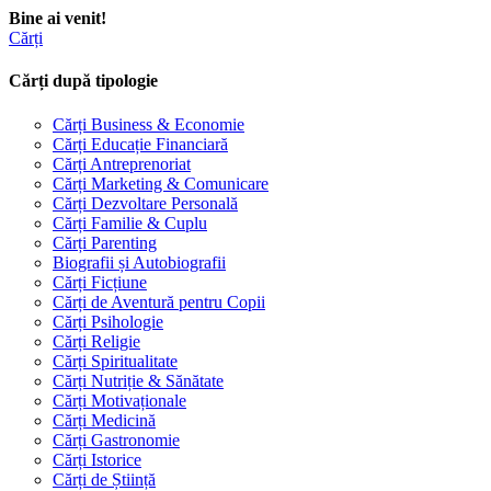
Bine ai venit!
Cărți
Cărți după tipologie
Cărți Business & Economie
Cărți Educație Financiară
Cărți Antreprenoriat
Cărți Marketing & Comunicare
Cărți Dezvoltare Personală
Cărți Familie & Cuplu
Cărți Parenting
Biografii și Autobiografii
Cărți Ficțiune
Cărți de Aventură pentru Copii
Cărți Psihologie
Cărți Religie
Cărți Spiritualitate
Cărți Nutriție & Sănătate
Cărți Motivaționale
Cărți Medicină
Cărți Gastronomie
Cărți Istorice
Cărți de Știință