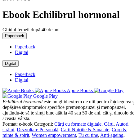
Ebook Echilibrul hormonal
Ghidul femeii după 40 de ani
Paperback
Paperback
Digital
Digital
Paperback
Digital
Apple Books
Google Play
Echilibrul hormonal
este un ghid extrem de util pentru înțelegerea și
depășirea simptomelor specifice premenopauzei și menopauzei,
ajutându-te să te simți bine atât la 40 sau 50 de ani, cât și dincolo de
această vârstă.
Format:
e-book
Categorii:
Cărți cu formate digitale
,
Cărți
,
Autori
străini
,
Dezvoltare Personală
,
Carti Nutritie & Sanatate
,
Corp &
minte & spirit
,
Women empowerment
,
Tu cu tine
,
Anti-ageing
,