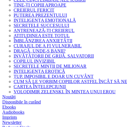
ȚINE-ȚI COPIII APROAPE
CREIERUL FERICIT
PUTEREA PREZENTULUI
INTELIGENȚA EMOȚIONALĂ
SECRETELE SUCCESULUI
ANTRENEAZĂ-ȚI CREIERUL
ATITUDINEA ESTE TOTUL
ÎMBLÂNZIREA ANXIETĂȚII
CURAJUL DE A FI VULNERABIL
DRAGĂ, UNDE-S BANII?
INVĂȚĂTORII DE GRIJĂ. SALVATORII
COPILUL INVIZIBIL
SECRETELE MINȚII DE MILIONAR
INTELIGENȚA EROTICĂ
ȚUP. IMPOSIBIL E DOAR UN CUVÂNT
CUM SĂ LE VORBIM COPIILOR ASTFEL ÎNCÂT SĂ N
CARTEA ÎNȚELEPCIUNII
VOLODIMIR ZELENSKI. ÎN MINTEA UNUI EROU
Noutăți
Disponibile în curând
Ebooks
Audiobooks
Imprints
Newsletter