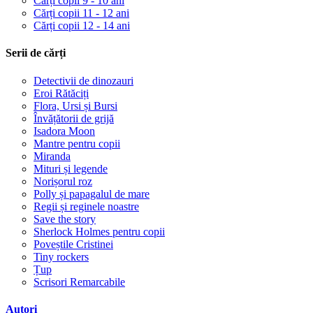
Cărți copii 9 - 10 ani
Cărți copii 11 - 12 ani
Cărți copii 12 - 14 ani
Serii de cărți
Detectivii de dinozauri
Eroi Rătăciți
Flora, Ursi și Bursi
Învățătorii de grijă
Isadora Moon
Mantre pentru copii
Miranda
Mituri și legende
Norișorul roz
Polly și papagalul de mare
Regii și reginele noastre
Save the story
Sherlock Holmes pentru copii
Poveștile Cristinei
Tiny rockers
Țup
Scrisori Remarcabile
Autori