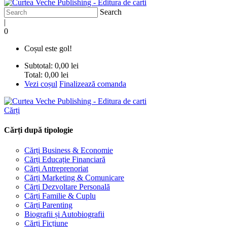
Search
|
0
Coșul este gol!
Subtotal:
0,00 lei
Total:
0,00 lei
Vezi coșul
Finalizează comanda
Cărți
Cărți după tipologie
Cărți Business & Economie
Cărți Educație Financiară
Cărți Antreprenoriat
Cărți Marketing & Comunicare
Cărți Dezvoltare Personală
Cărți Familie & Cuplu
Cărți Parenting
Biografii și Autobiografii
Cărți Ficțiune