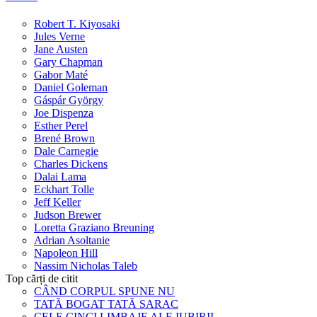
Robert T. Kiyosaki
Jules Verne
Jane Austen
Gary Chapman
Gabor Maté
Daniel Goleman
Gáspár György
Joe Dispenza
Esther Perel
Brené Brown
Dale Carnegie
Charles Dickens
Dalai Lama
Eckhart Tolle
Jeff Keller
Judson Brewer
Loretta Graziano Breuning
Adrian Asoltanie
Napoleon Hill
Nassim Nicholas Taleb
Top cărți de citit
CÂND CORPUL SPUNE NU
TATĂ BOGAT TATĂ SARAC
CELE CINCI LIMBAJE ALE IUBIRII