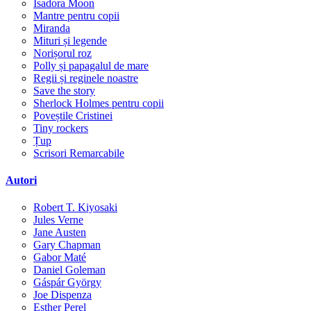
Isadora Moon
Mantre pentru copii
Miranda
Mituri și legende
Norișorul roz
Polly și papagalul de mare
Regii și reginele noastre
Save the story
Sherlock Holmes pentru copii
Poveștile Cristinei
Tiny rockers
Țup
Scrisori Remarcabile
Autori
Robert T. Kiyosaki
Jules Verne
Jane Austen
Gary Chapman
Gabor Maté
Daniel Goleman
Gáspár György
Joe Dispenza
Esther Perel