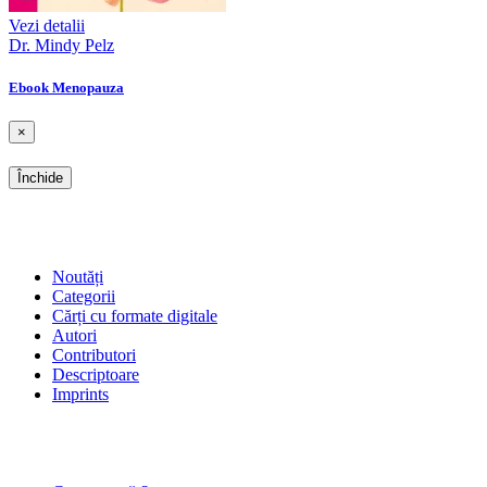
Vezi detalii
Dr. Mindy Pelz
Ebook Menopauza
×
Închide
SHOP
Noutăți
Categorii
Cărți cu formate digitale
Autori
Contributori
Descriptoare
Imprints
ÎNTREBĂRI FRECVENTE