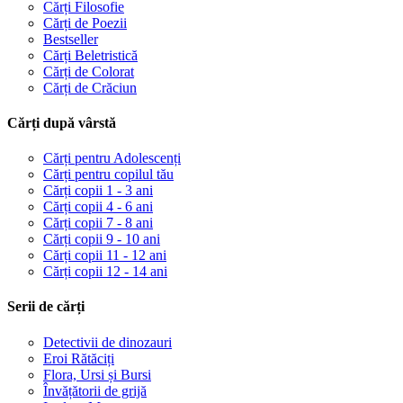
Cărți Filosofie
Cărți de Poezii
Bestseller
Cărți Beletristică
Cărți de Colorat
Cărți de Crăciun
Cărți după vârstă
Cărți pentru Adolescenți
Cărți pentru copilul tău
Cărți copii 1 - 3 ani
Cărți copii 4 - 6 ani
Cărți copii 7 - 8 ani
Cărți copii 9 - 10 ani
Cărți copii 11 - 12 ani
Cărți copii 12 - 14 ani
Serii de cărți
Detectivii de dinozauri
Eroi Rătăciți
Flora, Ursi și Bursi
Învățătorii de grijă