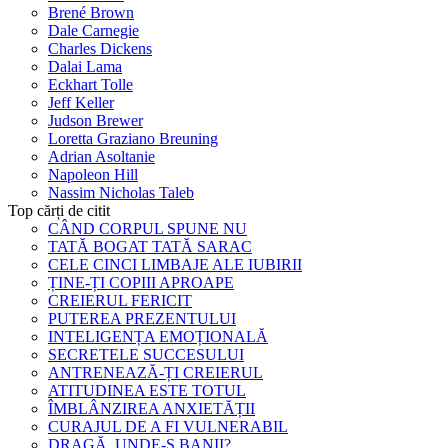
Brené Brown
Dale Carnegie
Charles Dickens
Dalai Lama
Eckhart Tolle
Jeff Keller
Judson Brewer
Loretta Graziano Breuning
Adrian Asoltanie
Napoleon Hill
Nassim Nicholas Taleb
Top cărți de citit
CÂND CORPUL SPUNE NU
TATĂ BOGAT TATĂ SARAC
CELE CINCI LIMBAJE ALE IUBIRII
ȚINE-ȚI COPIII APROAPE
CREIERUL FERICIT
PUTEREA PREZENTULUI
INTELIGENȚA EMOȚIONALĂ
SECRETELE SUCCESULUI
ANTRENEAZĂ-ȚI CREIERUL
ATITUDINEA ESTE TOTUL
ÎMBLÂNZIREA ANXIETĂȚII
CURAJUL DE A FI VULNERABIL
DRAGĂ, UNDE-S BANII?