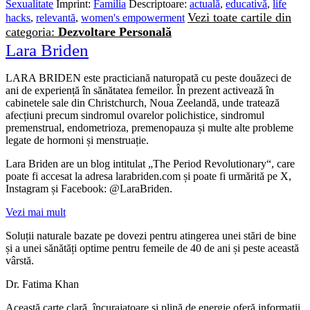
Sexualitate
Imprint:
Familia
Descriptoare:
actuală
,
educativă
,
life
Vezi toate cartile din
hacks
,
relevantă
,
women's empowerment
categoria:
Dezvoltare Personală
Lara Briden
LARA BRIDEN este practiciană naturopată cu peste douăzeci de
ani de experiență în sănătatea femeilor. În prezent activează în
cabinetele sale din Christchurch, Noua Zeelandă, unde tratează
afecțiuni precum sindromul ovarelor polichistice, sindromul
premenstrual, endometrioza, premenopauza și multe alte probleme
legate de hormoni și menstruație.
Lara Briden are un blog intitulat „The Period Revolutionary“, care
poate fi accesat la adresa larabriden.com și poate fi urmărită pe X,
Instagram și Facebook: @LaraBriden.
Vezi mai mult
Soluții naturale bazate pe dovezi pentru atingerea unei stări de bine
și a unei sănătăți optime pentru femeile de 40 de ani și peste această
vârstă.
Dr. Fatima Khan
Această carte clară, încurajatoare și plină de energie oferă informații