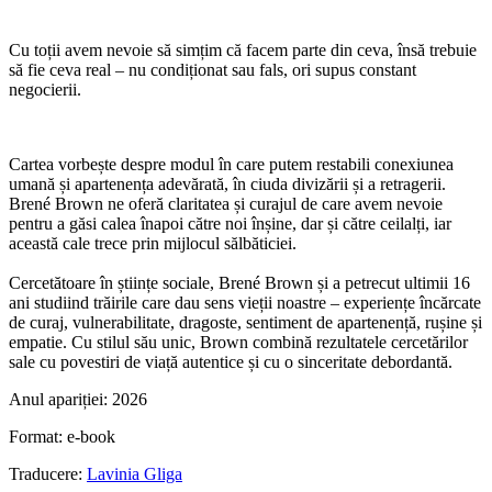
Cu toții avem nevoie să simțim că facem parte din ceva, însă trebuie
să fie ceva real – nu condiționat sau fals, ori supus constant
negocierii.
Cartea vorbește despre modul în care putem restabili conexiunea
umană și apartenența adevărată, în ciuda divizării și a retragerii.
Brené Brown ne oferă claritatea și curajul de care avem nevoie
pentru a găsi calea înapoi către noi înșine, dar și către ceilalți, iar
această cale trece prin mijlocul sălbăticiei.
Cercetătoare în științe sociale, Brené Brown și a petrecut ultimii 16
ani studiind trăirile care dau sens vieții noastre – experiențe încărcate
de curaj, vulnerabilitate, dragoste, sentiment de apartenență, rușine și
empatie. Cu stilul său unic, Brown combină rezultatele cercetărilor
sale cu povestiri de viață autentice și cu o sinceritate debordantă.
Anul apariției:
2026
Format:
e-book
Traducere:
Lavinia Gliga