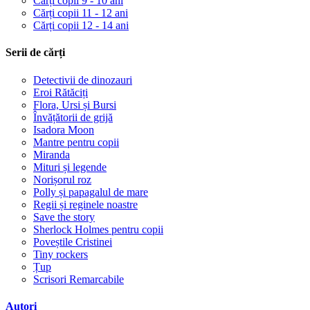
Cărți copii 9 - 10 ani
Cărți copii 11 - 12 ani
Cărți copii 12 - 14 ani
Serii de cărți
Detectivii de dinozauri
Eroi Rătăciți
Flora, Ursi și Bursi
Învățătorii de grijă
Isadora Moon
Mantre pentru copii
Miranda
Mituri și legende
Norișorul roz
Polly și papagalul de mare
Regii și reginele noastre
Save the story
Sherlock Holmes pentru copii
Poveștile Cristinei
Tiny rockers
Țup
Scrisori Remarcabile
Autori