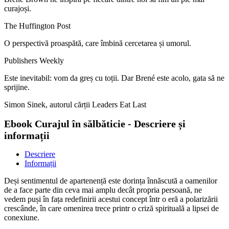
curajoși.
The Huffington Post
O perspectivă proaspătă, care îmbină cercetarea și umorul.
Publishers Weekly
Este inevitabil: vom da greș cu toții. Dar Brené este acolo, gata să ne
sprijine.
Simon Sinek, autorul cărții Leaders Eat Last
Ebook Curajul în sălbăticie - Descriere și
informații
Descriere
Informații
Deși sentimentul de apartenență este dorința înnăscută a oamenilor
de a face parte din ceva mai amplu decât propria persoană, ne
vedem puși în fața redefinirii acestui concept într o eră a polarizării
crescânde, în care omenirea trece ­printr o criză spirituală a lipsei de
conexiune.