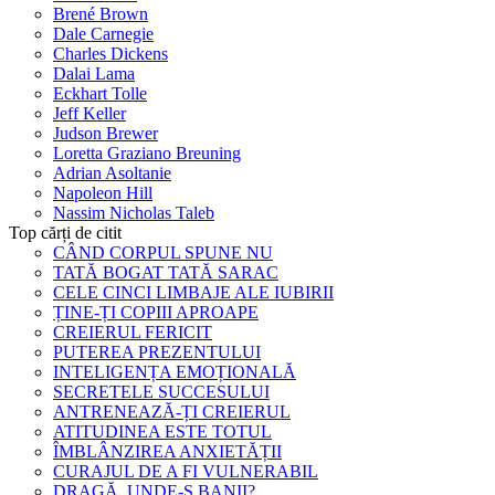
Brené Brown
Dale Carnegie
Charles Dickens
Dalai Lama
Eckhart Tolle
Jeff Keller
Judson Brewer
Loretta Graziano Breuning
Adrian Asoltanie
Napoleon Hill
Nassim Nicholas Taleb
Top cărți de citit
CÂND CORPUL SPUNE NU
TATĂ BOGAT TATĂ SARAC
CELE CINCI LIMBAJE ALE IUBIRII
ȚINE-ȚI COPIII APROAPE
CREIERUL FERICIT
PUTEREA PREZENTULUI
INTELIGENȚA EMOȚIONALĂ
SECRETELE SUCCESULUI
ANTRENEAZĂ-ȚI CREIERUL
ATITUDINEA ESTE TOTUL
ÎMBLÂNZIREA ANXIETĂȚII
CURAJUL DE A FI VULNERABIL
DRAGĂ, UNDE-S BANII?