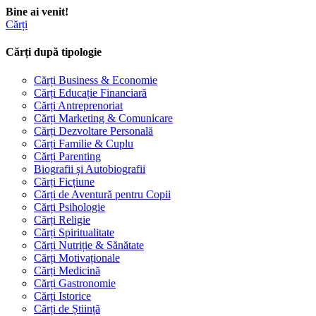
Bine ai venit!
Cărți
Cărți după tipologie
Cărți Business & Economie
Cărți Educație Financiară
Cărți Antreprenoriat
Cărți Marketing & Comunicare
Cărți Dezvoltare Personală
Cărți Familie & Cuplu
Cărți Parenting
Biografii și Autobiografii
Cărți Ficțiune
Cărți de Aventură pentru Copii
Cărți Psihologie
Cărți Religie
Cărți Spiritualitate
Cărți Nutriție & Sănătate
Cărți Motivaționale
Cărți Medicină
Cărți Gastronomie
Cărți Istorice
Cărți de Știință