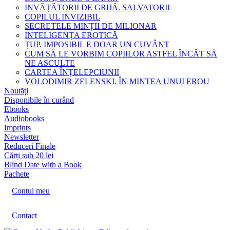
INVĂȚĂTORII DE GRIJĂ. SALVATORII
COPILUL INVIZIBIL
SECRETELE MINȚII DE MILIONAR
INTELIGENȚA EROTICĂ
ȚUP. IMPOSIBIL E DOAR UN CUVÂNT
CUM SĂ LE VORBIM COPIILOR ASTFEL ÎNCÂT SĂ
NE ASCULTE
CARTEA ÎNȚELEPCIUNII
VOLODIMIR ZELENSKI. ÎN MINTEA UNUI EROU
Noutăți
Disponibile în curând
Ebooks
Audiobooks
Imprints
Newsletter
Reduceri Finale
Cărți sub 20 lei
Blind Date with a Book
Pachete
Contul meu
Contact