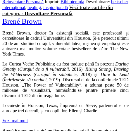
Reinventare Personală
Imprint:
Biblioterapia
Descriptoare:
bestseller
Vezi toate cartile din
internațional
,
healing
,
inspirațională
categoria:
Dezvoltare Personală
Brené Brown
Brené Brown, doctor în asistență socială, este profesoară și
cercetătoare în cadrul Universității din Houston. Și‑a petrecut ultimii
20 de ani studiind curajul, vulnerabilitatea, rușinea și empatia și este
autoarea mai multor volume cotate bestsellere de către The New
York Times.
La Curtea Veche Publishing au fost traduse până în prezent
Daring
Greatly
(
Curajul de a fi vulnerabil
, 2016),
Rising Strong, Braving
the Wilderness
(
Curajul în sălbăticie
, 2018) și
Dare to Lead
(
Îndrăznește să conduci
, 2019). Discursul ei de la conferințele TED
Houston, „The Power of Vulnerability“, a adunat peste 50 de
milioane de vizualizări, numărându‑se printre primele cinci
discursuri TED din întreaga lume.
Locuiește în Houston, Texas, împreună cu Steve, partenerul ei de
aproape trei decenii, și cu copiii lor, Ellen și Charlie.
Vezi mai mult
Brené Brown ne inspiră pe fiecare dintre noi să fim un pic mai