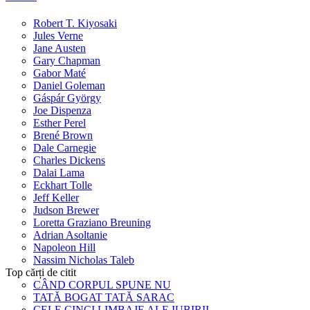
Robert T. Kiyosaki
Jules Verne
Jane Austen
Gary Chapman
Gabor Maté
Daniel Goleman
Gáspár György
Joe Dispenza
Esther Perel
Brené Brown
Dale Carnegie
Charles Dickens
Dalai Lama
Eckhart Tolle
Jeff Keller
Judson Brewer
Loretta Graziano Breuning
Adrian Asoltanie
Napoleon Hill
Nassim Nicholas Taleb
Top cărți de citit
CÂND CORPUL SPUNE NU
TATĂ BOGAT TATĂ SARAC
CELE CINCI LIMBAJE ALE IUBIRII