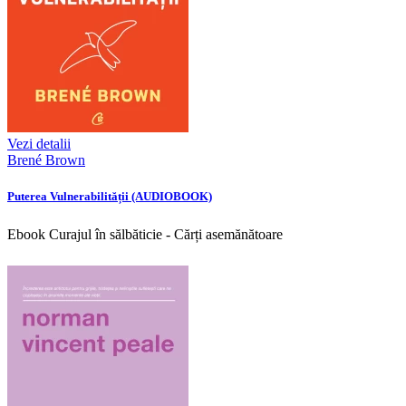
Vezi detalii
Brené Brown
Puterea Vulnerabilității (AUDIOBOOK)
Ebook Curajul în sălbăticie - Cărți asemănătoare