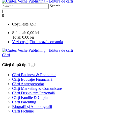
Search
|
0
Coșul este gol!
Subtotal:
0,00 lei
Total:
0,00 lei
Vezi coșul
Finalizează comanda
Cărți
Cărți după tipologie
Cărți Business & Economie
Cărți Educație Financiară
Cărți Antreprenoriat
Cărți Marketing & Comunicare
Cărți Dezvoltare Personală
Cărți Familie & Cuplu
Cărți Parenting
Biografii și Autobiografii
Cărți Ficțiune