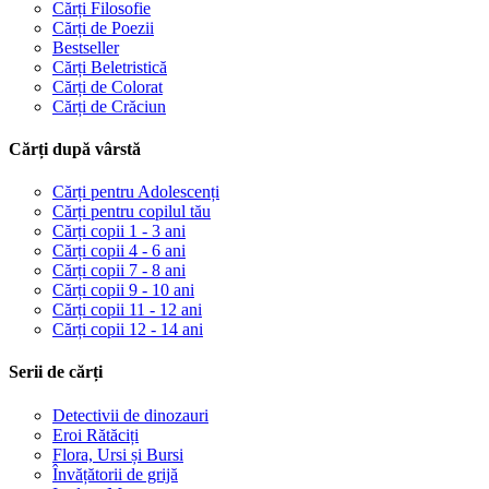
Cărți Filosofie
Cărți de Poezii
Bestseller
Cărți Beletristică
Cărți de Colorat
Cărți de Crăciun
Cărți după vârstă
Cărți pentru Adolescenți
Cărți pentru copilul tău
Cărți copii 1 - 3 ani
Cărți copii 4 - 6 ani
Cărți copii 7 - 8 ani
Cărți copii 9 - 10 ani
Cărți copii 11 - 12 ani
Cărți copii 12 - 14 ani
Serii de cărți
Detectivii de dinozauri
Eroi Rătăciți
Flora, Ursi și Bursi
Învățătorii de grijă