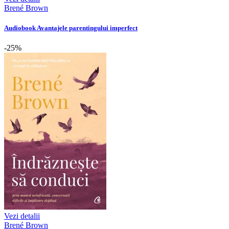
Brené Brown
Audiobook Avantajele parentingului imperfect
-25%
Vezi detalii
Brené Brown