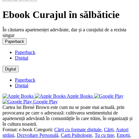
Ebook Curajul în sălbăticie
În căutarea apartenenței adevărate, dar și a curajului de a rezista
singur
Paperback
Paperback
Digital
Digital
Paperback
Digital
Apple Books
Google Play
Cartea lui Brené Brown este cum nu se poate mai actuală, prin
provocarea pe care o adresează: cultivarea sentimentului de
apartenență adevărată în comunitățile în care trăim, în organizații și
în cultura noastră.
Format:
e-book
Categorii:
Cărți cu formate digitale
,
Cărți
,
Autori
străini
,
Dezvoltare Personală
,
Carti Psihologie
,
Tu cu tine
,
Emoții
,