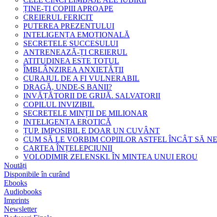
ȚINE-ȚI COPIII APROAPE
CREIERUL FERICIT
PUTEREA PREZENTULUI
INTELIGENȚA EMOȚIONALĂ
SECRETELE SUCCESULUI
ANTRENEAZĂ-ȚI CREIERUL
ATITUDINEA ESTE TOTUL
ÎMBLÂNZIREA ANXIETĂȚII
CURAJUL DE A FI VULNERABIL
DRAGĂ, UNDE-S BANII?
INVĂȚĂTORII DE GRIJĂ. SALVATORII
COPILUL INVIZIBIL
SECRETELE MINȚII DE MILIONAR
INTELIGENȚA EROTICĂ
ȚUP. IMPOSIBIL E DOAR UN CUVÂNT
CUM SĂ LE VORBIM COPIILOR ASTFEL ÎNCÂT SĂ N
CARTEA ÎNȚELEPCIUNII
VOLODIMIR ZELENSKI. ÎN MINTEA UNUI EROU
Noutăți
Disponibile în curând
Ebooks
Audiobooks
Imprints
Newsletter