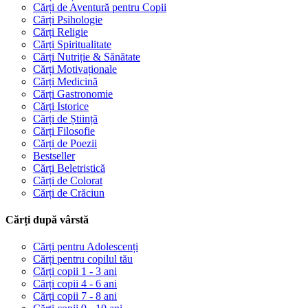
Cărți de Aventură pentru Copii
Cărți Psihologie
Cărți Religie
Cărți Spiritualitate
Cărți Nutriție & Sănătate
Cărți Motivaționale
Cărți Medicină
Cărți Gastronomie
Cărți Istorice
Cărți de Știință
Cărți Filosofie
Cărți de Poezii
Bestseller
Cărți Beletristică
Cărți de Colorat
Cărți de Crăciun
Cărți după vârstă
Cărți pentru Adolescenți
Cărți pentru copilul tău
Cărți copii 1 - 3 ani
Cărți copii 4 - 6 ani
Cărți copii 7 - 8 ani