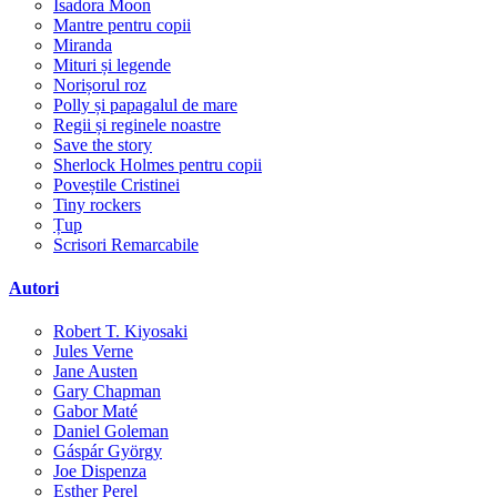
Isadora Moon
Mantre pentru copii
Miranda
Mituri și legende
Norișorul roz
Polly și papagalul de mare
Regii și reginele noastre
Save the story
Sherlock Holmes pentru copii
Poveștile Cristinei
Tiny rockers
Țup
Scrisori Remarcabile
Autori
Robert T. Kiyosaki
Jules Verne
Jane Austen
Gary Chapman
Gabor Maté
Daniel Goleman
Gáspár György
Joe Dispenza
Esther Perel