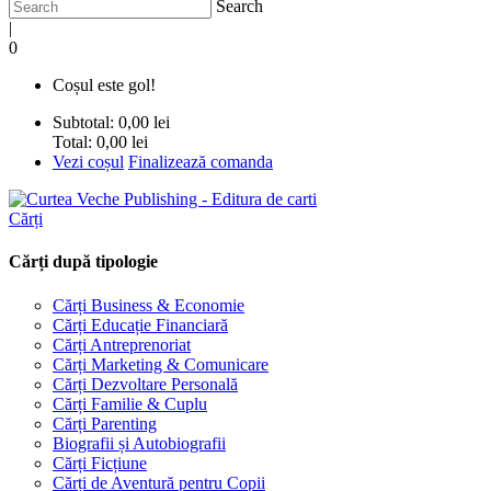
Search
|
0
Coșul este gol!
Subtotal:
0,00 lei
Total:
0,00 lei
Vezi coșul
Finalizează comanda
Cărți
Cărți după tipologie
Cărți Business & Economie
Cărți Educație Financiară
Cărți Antreprenoriat
Cărți Marketing & Comunicare
Cărți Dezvoltare Personală
Cărți Familie & Cuplu
Cărți Parenting
Biografii și Autobiografii
Cărți Ficțiune
Cărți de Aventură pentru Copii