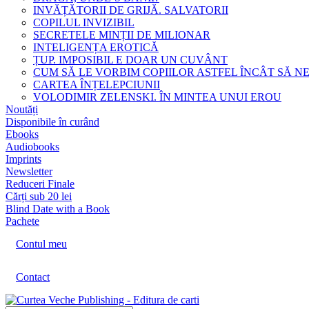
INVĂȚĂTORII DE GRIJĂ. SALVATORII
COPILUL INVIZIBIL
SECRETELE MINȚII DE MILIONAR
INTELIGENȚA EROTICĂ
ȚUP. IMPOSIBIL E DOAR UN CUVÂNT
CUM SĂ LE VORBIM COPIILOR ASTFEL ÎNCÂT SĂ N
CARTEA ÎNȚELEPCIUNII
VOLODIMIR ZELENSKI. ÎN MINTEA UNUI EROU
Noutăți
Disponibile în curând
Ebooks
Audiobooks
Imprints
Newsletter
Reduceri Finale
Cărți sub 20 lei
Blind Date with a Book
Pachete
Contul meu
Contact