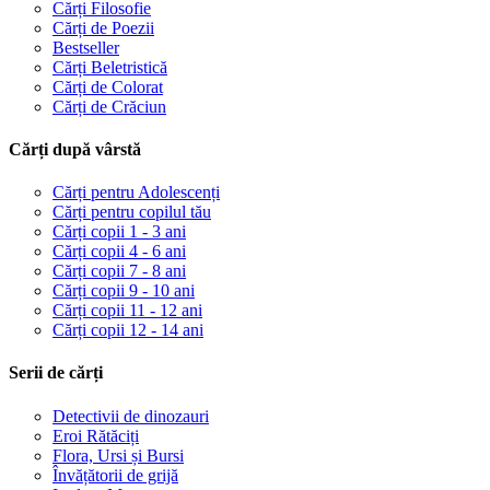
Cărți Filosofie
Cărți de Poezii
Bestseller
Cărți Beletristică
Cărți de Colorat
Cărți de Crăciun
Cărți după vârstă
Cărți pentru Adolescenți
Cărți pentru copilul tău
Cărți copii 1 - 3 ani
Cărți copii 4 - 6 ani
Cărți copii 7 - 8 ani
Cărți copii 9 - 10 ani
Cărți copii 11 - 12 ani
Cărți copii 12 - 14 ani
Serii de cărți
Detectivii de dinozauri
Eroi Rătăciți
Flora, Ursi și Bursi
Învățătorii de grijă