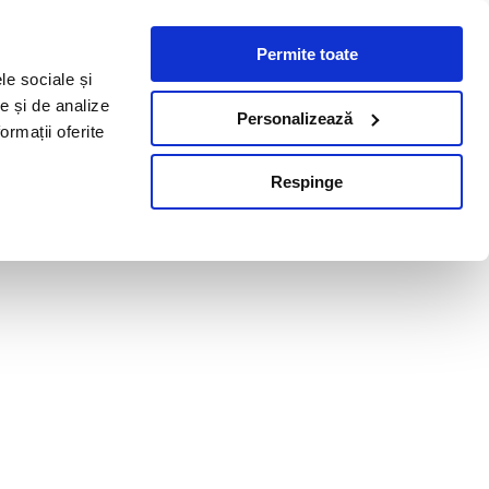
Permite toate
le sociale și
te și de analize
Personalizează
ormații oferite
Respinge