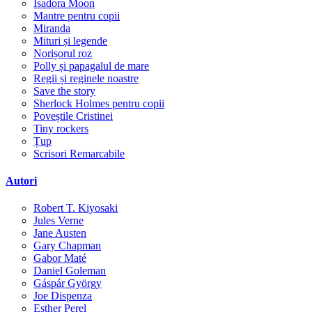
Isadora Moon
Mantre pentru copii
Miranda
Mituri și legende
Norișorul roz
Polly și papagalul de mare
Regii și reginele noastre
Save the story
Sherlock Holmes pentru copii
Poveștile Cristinei
Tiny rockers
Țup
Scrisori Remarcabile
Autori
Robert T. Kiyosaki
Jules Verne
Jane Austen
Gary Chapman
Gabor Maté
Daniel Goleman
Gáspár György
Joe Dispenza
Esther Perel