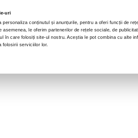
ie-uri
personaliza conținutul și anunțurile, pentru a oferi funcții de rețe
De asemenea, le oferim partenerilor de rețele sociale, de publicita
ul în care folosiți site-ul nostru. Aceștia le pot combina cu alte inf
olosirii serviciilor lor.