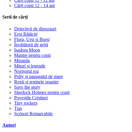
Cărți copii 11 - 12 ani
Cărți copii 12 - 14 ani
Serii de cărți
Detectivii de dinozauri
Eroi Rătăciți
Flora, Ursi și Bursi
Învățătorii de grijă
Isadora Moon
Mantre pentru copii
Miranda
Mituri și legende
Norișorul roz
Polly și papagalul de mare
Regii și reginele noastre
Save the story
Sherlock Holmes pentru copii
Poveștile Cristinei
Tiny rockers
Țup
Scrisori Remarcabile
Autori