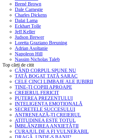
Brené Brown
Dale Carnegie
Charles Dickens
Dalai Lama
Eckhart Tolle
Jeff Keller
Judson Brewer
Loretta Graziano Breuning
Adrian Asoltanie
Napoleon Hill
Nassim Nicholas Taleb
Top cărți de citit
CÂND CORPUL SPUNE NU
TATĂ BOGAT TATĂ SARAC
CELE CINCI LIMBAJE ALE IUBIRII
ȚINE-ȚI COPIII APROAPE
CREIERUL FERICIT
PUTEREA PREZENTULUI
INTELIGENȚA EMOȚIONALĂ
SECRETELE SUCCESULUI
ANTRENEAZĂ-ȚI CREIERUL
ATITUDINEA ESTE TOTUL
ÎMBLÂNZIREA ANXIETĂȚII
CURAJUL DE A FI VULNERABIL
DRAGĂ, UNDE-S BANII?