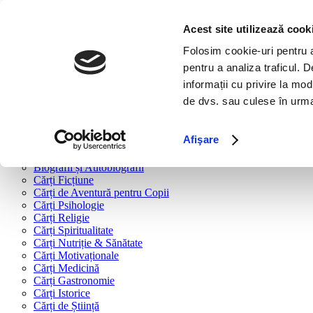
Bine ai venit!
Cărți
Acest site utilizează cook
Folosim cookie-uri pentru a 
Cărți după tipologie
pentru a analiza traficul. 
Cărți Business & Economie
informații cu privire la mod
Cărți Educație Financiară
de dvs. sau culese în urma f
Cărți Antreprenoriat
Cărți Marketing & Comunicare
Cărți Dezvoltare Personală
Afişare
Cărți Familie & Cuplu
Cărți Parenting
Biografii și Autobiografii
Cărți Ficțiune
Cărți de Aventură pentru Copii
Cărți Psihologie
Cărți Religie
Cărți Spiritualitate
Cărți Nutriție & Sănătate
Cărți Motivaționale
Cărți Medicină
Cărți Gastronomie
Cărți Istorice
Cărți de Știință