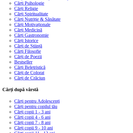
Cărți Psihologie
Cărți Religie
Cărți Spiritualitate
Cărți Nutriție & Sănătate
Cărți Motivaționale
Cărți Medicină
Cărți Gastronomie
Cărți Istorice
Cărți de Știință
Cărți Filosofie
Cărți de Poezii
Bestseller
Cărți Beletristică
Cărți de Colorat
Cărți de Crăciun
Cărți după vârstă
Cărți pentru Adolescenți
Cărți pentru copilul tău
Cărți copii 1 - 3 ani
Cărți copii 4 - 6 ani
Cărți copii 7 - 8 ani
Cărți copii 9 - 10 ani