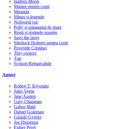
Isadora Moon
Mantre pentru copii
Miranda
Mituri și legende
Norișorul roz
Polly și papagalul de mare
Regii și reginele noastre
Save the story
Sherlock Holmes pentru copii
Poveștile Cristinei
Tiny rockers
Țup
Scrisori Remarcabile
Autori
Robert T. Kiyosaki
Jules Verne
Jane Austen
Gary Chapman
Gabor Maté
Daniel Goleman
Gáspár György
Joe Dispenza
Esther Perel