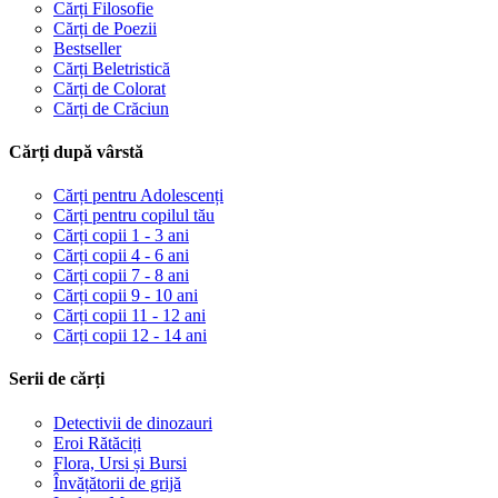
Cărți Filosofie
Cărți de Poezii
Bestseller
Cărți Beletristică
Cărți de Colorat
Cărți de Crăciun
Cărți după vârstă
Cărți pentru Adolescenți
Cărți pentru copilul tău
Cărți copii 1 - 3 ani
Cărți copii 4 - 6 ani
Cărți copii 7 - 8 ani
Cărți copii 9 - 10 ani
Cărți copii 11 - 12 ani
Cărți copii 12 - 14 ani
Serii de cărți
Detectivii de dinozauri
Eroi Rătăciți
Flora, Ursi și Bursi
Învățătorii de grijă