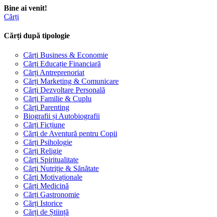
Bine ai venit!
Cărți
Cărți după tipologie
Cărți Business & Economie
Cărți Educație Financiară
Cărți Antreprenoriat
Cărți Marketing & Comunicare
Cărți Dezvoltare Personală
Cărți Familie & Cuplu
Cărți Parenting
Biografii și Autobiografii
Cărți Ficțiune
Cărți de Aventură pentru Copii
Cărți Psihologie
Cărți Religie
Cărți Spiritualitate
Cărți Nutriție & Sănătate
Cărți Motivaționale
Cărți Medicină
Cărți Gastronomie
Cărți Istorice
Cărți de Știință