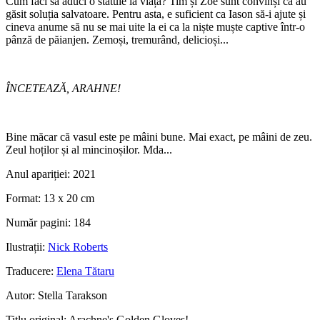
Cum faci să aduci o statuie la viață? Tim și Zoe sunt convinși că au
găsit soluția salvatoare. Pentru asta, e suficient ca Iason să-i ajute și
cineva anume să nu se mai uite la ei ca la niște muște captive într-o
pânză de păianjen. Zemoși, tremurând, delicioși...
ÎNCETEAZĂ, ARAHNE!
Bine măcar că vasul este pe mâini bune. Mai exact, pe mâini de zeu.
Zeul hoților și al mincinoșilor. Mda...
Anul apariției:
2021
Format:
13 x 20 cm
Număr pagini:
184
Ilustrații:
Nick Roberts
Traducere:
Elena Tătaru
Autor:
Stella Tarakson
Titlu original:
Arachne's Golden Gloves!