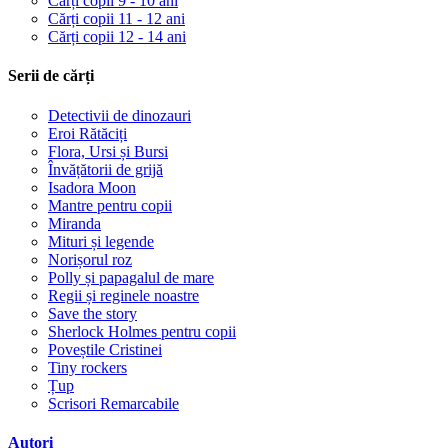
Cărți copii 9 - 10 ani
Cărți copii 11 - 12 ani
Cărți copii 12 - 14 ani
Serii de cărți
Detectivii de dinozauri
Eroi Rătăciți
Flora, Ursi și Bursi
Învățătorii de grijă
Isadora Moon
Mantre pentru copii
Miranda
Mituri și legende
Norișorul roz
Polly și papagalul de mare
Regii și reginele noastre
Save the story
Sherlock Holmes pentru copii
Poveștile Cristinei
Tiny rockers
Țup
Scrisori Remarcabile
Autori