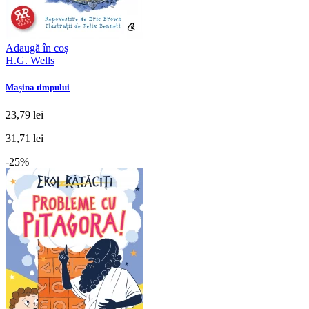
Adaugă în coș
H.G. Wells
Mașina timpului
23,79 lei
31,71 lei
-25%