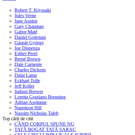
Robert T. Kiyosaki
Jules Verne
Jane Austen
Gary Chapman
Gabor Maté
Daniel Goleman
Gáspár György
Joe Dispenza
Esther Perel
Brené Brown
Dale Carnegie
Charles Dickens
Dalai Lama
Eckhart Tolle
Jeff Keller
Judson Brewer
Loretta Graziano Breuning
Adrian Asoltanie
Napoleon Hill
Nassim Nicholas Taleb
Top cărți de citit
CÂND CORPUL SPUNE NU
TATĂ BOGAT TATĂ SARAC
CELE CINCI LIMBAJE ALE IUBIRII