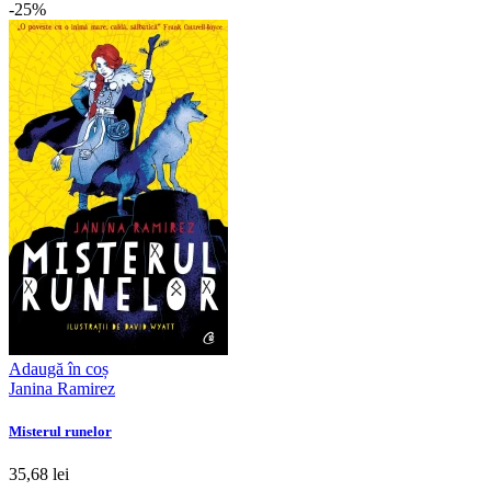
-25%
Adaugă în coș
Janina Ramirez
Misterul runelor
35,68 lei