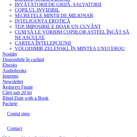
INVĂȚĂTORII DE GRIJĂ. SALVATORII
COPILUL INVIZIBIL
SECRETELE MINȚII DE MILIONAR
INTELIGENȚA EROTICĂ
ȚUP. IMPOSIBIL E DOAR UN CUVÂNT
CUM SĂ LE VORBIM COPIILOR ASTFEL ÎNCÂT SĂ
NE ASCULTE
CARTEA ÎNȚELEPCIUNII
VOLODIMIR ZELENSKI. ÎN MINTEA UNUI EROU
Noutăți
Disponibile în curând
Ebooks
Audiobooks
Imprints
Newsletter
Reduceri Finale
Cărți sub 20 lei
Blind Date with a Book
Pachete
Contul meu
Contact