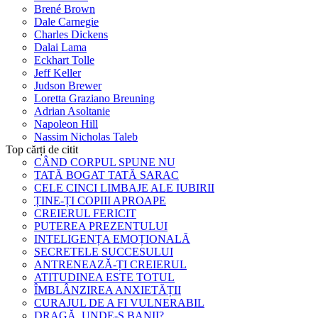
Brené Brown
Dale Carnegie
Charles Dickens
Dalai Lama
Eckhart Tolle
Jeff Keller
Judson Brewer
Loretta Graziano Breuning
Adrian Asoltanie
Napoleon Hill
Nassim Nicholas Taleb
Top cărți de citit
CÂND CORPUL SPUNE NU
TATĂ BOGAT TATĂ SARAC
CELE CINCI LIMBAJE ALE IUBIRII
ȚINE-ȚI COPIII APROAPE
CREIERUL FERICIT
PUTEREA PREZENTULUI
INTELIGENȚA EMOȚIONALĂ
SECRETELE SUCCESULUI
ANTRENEAZĂ-ȚI CREIERUL
ATITUDINEA ESTE TOTUL
ÎMBLÂNZIREA ANXIETĂȚII
CURAJUL DE A FI VULNERABIL
DRAGĂ, UNDE-S BANII?