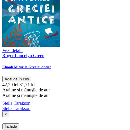
Vezi detalii
Roger Lancelyn Green
Ebook Miturile Greciei antice
Adaugă în coș
42,29 lei
31,71 lei
Arahne şi mănuşile de aur
Arahne şi mănuşile de aur
Stella Tarakson
Stella Tarakson
×
Închide