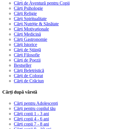
Cărți de Aventură pentru Copii
Cărți Psihologie
Cărți Religie
Cărți Spiritualitate
Cărți Nutriție & Sănătate
Cărți Motivaționale
Cărți Medicină
Cărți Gastronomie
Cărți Istorice
Cărți de Știință
Cărți Filosofie
Cărți de Poezii
Bestseller
Cărți Beletristică
Cărți de Colorat
Cărți de Crăciun
Cărți după vârstă
Cărți pentru Adolescenți
Cărți pentru copilul tău
Cărți copii 1 - 3 ani
Cărți copii 4 - 6 ani
Cărți copii 7 - 8 ani