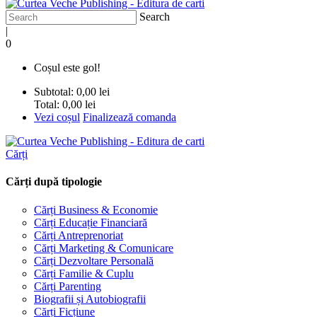
Search
|
0
Coșul este gol!
Subtotal:
0,00 lei
Total:
0,00 lei
Vezi coșul
Finalizează comanda
Cărți
Cărți după tipologie
Cărți Business & Economie
Cărți Educație Financiară
Cărți Antreprenoriat
Cărți Marketing & Comunicare
Cărți Dezvoltare Personală
Cărți Familie & Cuplu
Cărți Parenting
Biografii și Autobiografii
Cărți Ficțiune