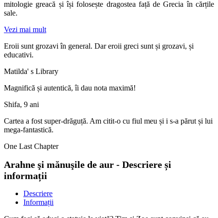
mitologie greacă și își folosește dragostea față de Grecia în cărțile
sale.
Vezi mai mult
Eroii sunt grozavi în general. Dar eroii greci sunt și grozavi, și
educativi.
Matilda' s Library
Magnifică și autentică, îi dau nota maximă!
Shifa, 9 ani
Cartea a fost super-drăguță. Am citit-o cu fiul meu și i s-a părut și lui
mega-fantastică.
One Last Chapter
Arahne şi mănuşile de aur - Descriere și
informații
Descriere
Informații