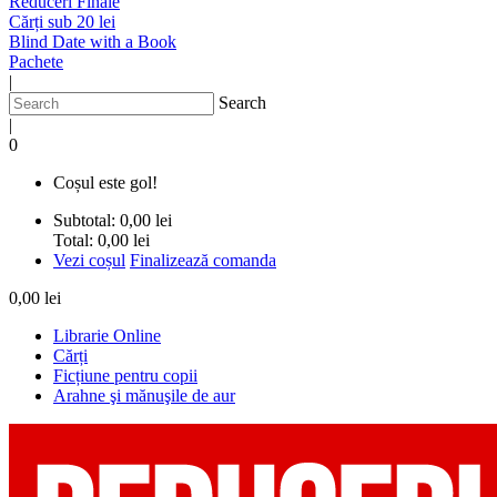
Reduceri Finale
Cărți sub 20 lei
Blind Date with a Book
Pachete
|
Search
|
0
Coșul este gol!
Subtotal:
0,00 lei
Total:
0,00 lei
Vezi coșul
Finalizează comanda
0,00 lei
Librarie Online
Cărți
Ficțiune pentru copii
Arahne şi mănuşile de aur