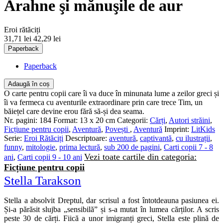
Arahne şi mănuşile de aur
Eroi rătăciți
31,71 lei
42,29 lei
Paperback
Paperback
Adaugă în coș
O carte pentru copii care îi va duce în minunata lume a zeilor greci și
îi va fermeca cu aventurile extraordinare prin care trece Tim, un
băiețel care devine erou fără să-și dea seama.
Nr. pagini:
184
Format:
13 x 20 cm
Categorii:
Cărți
,
Autori străini
,
Ficțiune pentru copii
,
Aventură
,
Povești
,
Aventură
Imprint:
LitKids
Serie:
Eroi Rătăciți
Descriptoare:
aventură
,
captivantă
,
cu ilustrații
,
funny
,
mitologie
,
prima lectură
,
sub 200 de pagini
,
Carti copii 7 - 8
Vezi toate cartile din categoria:
ani
,
Carti copii 9 - 10 ani
Ficțiune pentru copii
Stella Tarakson
Stella a absolvit Dreptul, dar scrisul a fost întotdeauna pasiunea ei.
Și-a părăsit slujba „sensibilă” și s-a mutat în lumea cărților. A scris
peste 30 de cărți. Fiică a unor imigranți greci, Stella este plină de