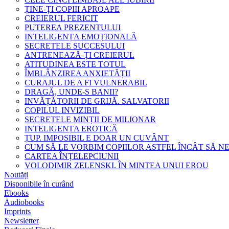
ȚINE-ȚI COPIII APROAPE
CREIERUL FERICIT
PUTEREA PREZENTULUI
INTELIGENȚA EMOȚIONALĂ
SECRETELE SUCCESULUI
ANTRENEAZĂ-ȚI CREIERUL
ATITUDINEA ESTE TOTUL
ÎMBLÂNZIREA ANXIETĂȚII
CURAJUL DE A FI VULNERABIL
DRAGĂ, UNDE-S BANII?
INVĂȚĂTORII DE GRIJĂ. SALVATORII
COPILUL INVIZIBIL
SECRETELE MINȚII DE MILIONAR
INTELIGENȚA EROTICĂ
ȚUP. IMPOSIBIL E DOAR UN CUVÂNT
CUM SĂ LE VORBIM COPIILOR ASTFEL ÎNCÂT SĂ N
CARTEA ÎNȚELEPCIUNII
VOLODIMIR ZELENSKI. ÎN MINTEA UNUI EROU
Noutăți
Disponibile în curând
Ebooks
Audiobooks
Imprints
Newsletter