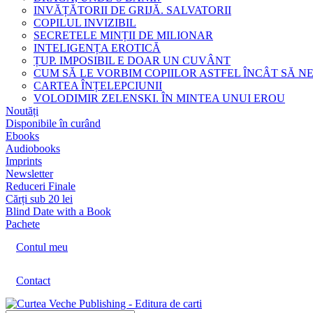
INVĂȚĂTORII DE GRIJĂ. SALVATORII
COPILUL INVIZIBIL
SECRETELE MINȚII DE MILIONAR
INTELIGENȚA EROTICĂ
ȚUP. IMPOSIBIL E DOAR UN CUVÂNT
CUM SĂ LE VORBIM COPIILOR ASTFEL ÎNCÂT SĂ N
CARTEA ÎNȚELEPCIUNII
VOLODIMIR ZELENSKI. ÎN MINTEA UNUI EROU
Noutăți
Disponibile în curând
Ebooks
Audiobooks
Imprints
Newsletter
Reduceri Finale
Cărți sub 20 lei
Blind Date with a Book
Pachete
Contul meu
Contact