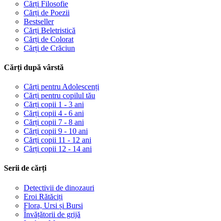
Cărți Filosofie
Cărți de Poezii
Bestseller
Cărți Beletristică
Cărți de Colorat
Cărți de Crăciun
Cărți după vârstă
Cărți pentru Adolescenți
Cărți pentru copilul tău
Cărți copii 1 - 3 ani
Cărți copii 4 - 6 ani
Cărți copii 7 - 8 ani
Cărți copii 9 - 10 ani
Cărți copii 11 - 12 ani
Cărți copii 12 - 14 ani
Serii de cărți
Detectivii de dinozauri
Eroi Rătăciți
Flora, Ursi și Bursi
Învățătorii de grijă