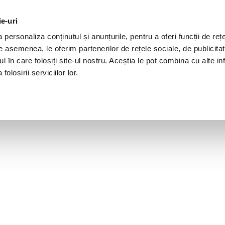
ie-uri
personaliza conținutul și anunțurile, pentru a oferi funcții de rețe
De asemenea, le oferim partenerilor de rețele sociale, de publicita
ul în care folosiți site-ul nostru. Aceștia le pot combina cu alte inf
olosirii serviciilor lor.