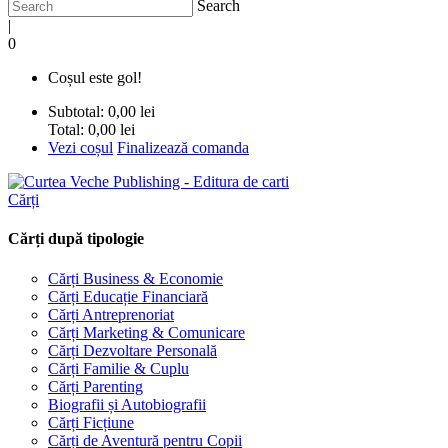
Search
|
0
Coșul este gol!
Subtotal:
0,00 lei
Total:
0,00 lei
Vezi coșul
Finalizează comanda
Cărți
Cărți după tipologie
Cărți Business & Economie
Cărți Educație Financiară
Cărți Antreprenoriat
Cărți Marketing & Comunicare
Cărți Dezvoltare Personală
Cărți Familie & Cuplu
Cărți Parenting
Biografii și Autobiografii
Cărți Ficțiune
Cărți de Aventură pentru Copii