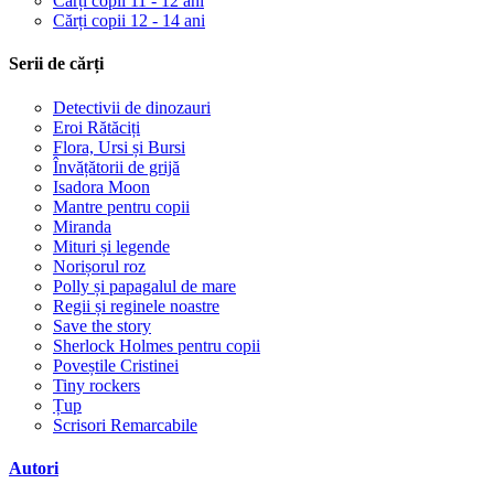
Cărți copii 11 - 12 ani
Cărți copii 12 - 14 ani
Serii de cărți
Detectivii de dinozauri
Eroi Rătăciți
Flora, Ursi și Bursi
Învățătorii de grijă
Isadora Moon
Mantre pentru copii
Miranda
Mituri și legende
Norișorul roz
Polly și papagalul de mare
Regii și reginele noastre
Save the story
Sherlock Holmes pentru copii
Poveștile Cristinei
Tiny rockers
Țup
Scrisori Remarcabile
Autori