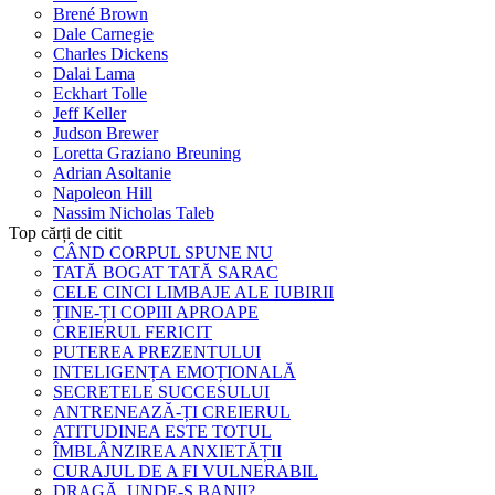
Brené Brown
Dale Carnegie
Charles Dickens
Dalai Lama
Eckhart Tolle
Jeff Keller
Judson Brewer
Loretta Graziano Breuning
Adrian Asoltanie
Napoleon Hill
Nassim Nicholas Taleb
Top cărți de citit
CÂND CORPUL SPUNE NU
TATĂ BOGAT TATĂ SARAC
CELE CINCI LIMBAJE ALE IUBIRII
ȚINE-ȚI COPIII APROAPE
CREIERUL FERICIT
PUTEREA PREZENTULUI
INTELIGENȚA EMOȚIONALĂ
SECRETELE SUCCESULUI
ANTRENEAZĂ-ȚI CREIERUL
ATITUDINEA ESTE TOTUL
ÎMBLÂNZIREA ANXIETĂȚII
CURAJUL DE A FI VULNERABIL
DRAGĂ, UNDE-S BANII?