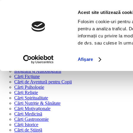
Bine ai venit!
Cărți
Acest site utilizează cook
Folosim cookie-uri pentru a 
Cărți după tipologie
pentru a analiza traficul. 
Cărți Business & Economie
informații cu privire la mod
Cărți Educație Financiară
de dvs. sau culese în urma f
Cărți Antreprenoriat
Cărți Marketing & Comunicare
Cărți Dezvoltare Personală
Afişare
Cărți Familie & Cuplu
Cărți Parenting
Biografii și Autobiografii
Cărți Ficțiune
Cărți de Aventură pentru Copii
Cărți Psihologie
Cărți Religie
Cărți Spiritualitate
Cărți Nutriție & Sănătate
Cărți Motivaționale
Cărți Medicină
Cărți Gastronomie
Cărți Istorice
Cărți de Știință