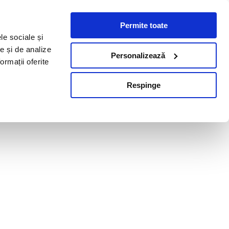
Permite toate
le sociale și
te și de analize
Personalizează
ormații oferite
Respinge