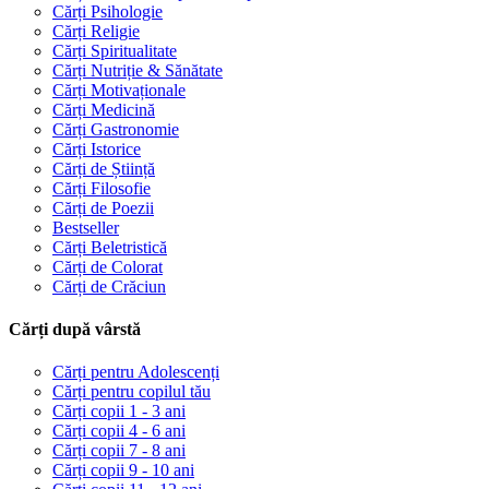
Cărți Psihologie
Cărți Religie
Cărți Spiritualitate
Cărți Nutriție & Sănătate
Cărți Motivaționale
Cărți Medicină
Cărți Gastronomie
Cărți Istorice
Cărți de Știință
Cărți Filosofie
Cărți de Poezii
Bestseller
Cărți Beletristică
Cărți de Colorat
Cărți de Crăciun
Cărți după vârstă
Cărți pentru Adolescenți
Cărți pentru copilul tău
Cărți copii 1 - 3 ani
Cărți copii 4 - 6 ani
Cărți copii 7 - 8 ani
Cărți copii 9 - 10 ani