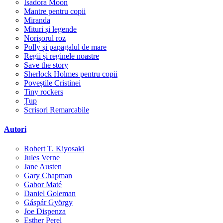
Isadora Moon
Mantre pentru copii
Miranda
Mituri și legende
Norișorul roz
Polly și papagalul de mare
Regii și reginele noastre
Save the story
Sherlock Holmes pentru copii
Poveștile Cristinei
Tiny rockers
Țup
Scrisori Remarcabile
Autori
Robert T. Kiyosaki
Jules Verne
Jane Austen
Gary Chapman
Gabor Maté
Daniel Goleman
Gáspár György
Joe Dispenza
Esther Perel