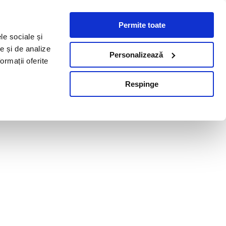
Permite toate
le sociale și
te și de analize
Personalizează
ormații oferite
Respinge