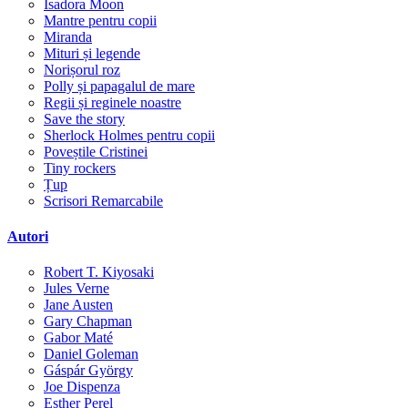
Isadora Moon
Mantre pentru copii
Miranda
Mituri și legende
Norișorul roz
Polly și papagalul de mare
Regii și reginele noastre
Save the story
Sherlock Holmes pentru copii
Poveștile Cristinei
Tiny rockers
Țup
Scrisori Remarcabile
Autori
Robert T. Kiyosaki
Jules Verne
Jane Austen
Gary Chapman
Gabor Maté
Daniel Goleman
Gáspár György
Joe Dispenza
Esther Perel