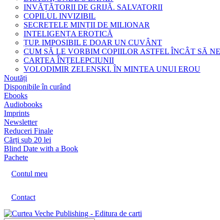
INVĂȚĂTORII DE GRIJĂ. SALVATORII
COPILUL INVIZIBIL
SECRETELE MINȚII DE MILIONAR
INTELIGENȚA EROTICĂ
ȚUP. IMPOSIBIL E DOAR UN CUVÂNT
CUM SĂ LE VORBIM COPIILOR ASTFEL ÎNCÂT SĂ N
CARTEA ÎNȚELEPCIUNII
VOLODIMIR ZELENSKI. ÎN MINTEA UNUI EROU
Noutăți
Disponibile în curând
Ebooks
Audiobooks
Imprints
Newsletter
Reduceri Finale
Cărți sub 20 lei
Blind Date with a Book
Pachete
Contul meu
Contact