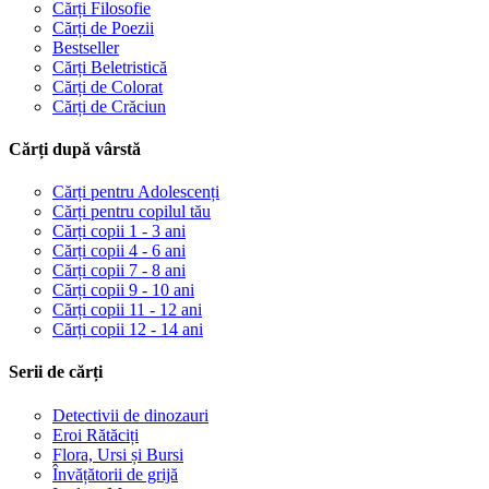
Cărți Filosofie
Cărți de Poezii
Bestseller
Cărți Beletristică
Cărți de Colorat
Cărți de Crăciun
Cărți după vârstă
Cărți pentru Adolescenți
Cărți pentru copilul tău
Cărți copii 1 - 3 ani
Cărți copii 4 - 6 ani
Cărți copii 7 - 8 ani
Cărți copii 9 - 10 ani
Cărți copii 11 - 12 ani
Cărți copii 12 - 14 ani
Serii de cărți
Detectivii de dinozauri
Eroi Rătăciți
Flora, Ursi și Bursi
Învățătorii de grijă