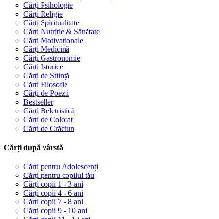
Cărți Psihologie
Cărți Religie
Cărți Spiritualitate
Cărți Nutriție & Sănătate
Cărți Motivaționale
Cărți Medicină
Cărți Gastronomie
Cărți Istorice
Cărți de Știință
Cărți Filosofie
Cărți de Poezii
Bestseller
Cărți Beletristică
Cărți de Colorat
Cărți de Crăciun
Cărți după vârstă
Cărți pentru Adolescenți
Cărți pentru copilul tău
Cărți copii 1 - 3 ani
Cărți copii 4 - 6 ani
Cărți copii 7 - 8 ani
Cărți copii 9 - 10 ani