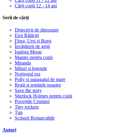
Cărți copii 11 - 12 ani
Cărți copii 12 - 14 ani
Serii de cărți
Detectivii de dinozauri
Eroi Rătăciți
Flora, Ursi și Bursi
Învățătorii de grijă
Isadora Moon
Mantre pentru copii
Miranda
Mituri și legende
Norișorul roz
Polly și papagalul de mare
Regii și reginele noastre
Save the story
Sherlock Holmes pentru copii
Poveștile Cristinei
Tiny rockers
Țup
Scrisori Remarcabile
Autori