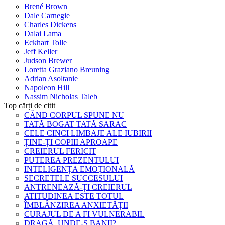
Brené Brown
Dale Carnegie
Charles Dickens
Dalai Lama
Eckhart Tolle
Jeff Keller
Judson Brewer
Loretta Graziano Breuning
Adrian Asoltanie
Napoleon Hill
Nassim Nicholas Taleb
Top cărți de citit
CÂND CORPUL SPUNE NU
TATĂ BOGAT TATĂ SARAC
CELE CINCI LIMBAJE ALE IUBIRII
ȚINE-ȚI COPIII APROAPE
CREIERUL FERICIT
PUTEREA PREZENTULUI
INTELIGENȚA EMOȚIONALĂ
SECRETELE SUCCESULUI
ANTRENEAZĂ-ȚI CREIERUL
ATITUDINEA ESTE TOTUL
ÎMBLÂNZIREA ANXIETĂȚII
CURAJUL DE A FI VULNERABIL
DRAGĂ, UNDE-S BANII?