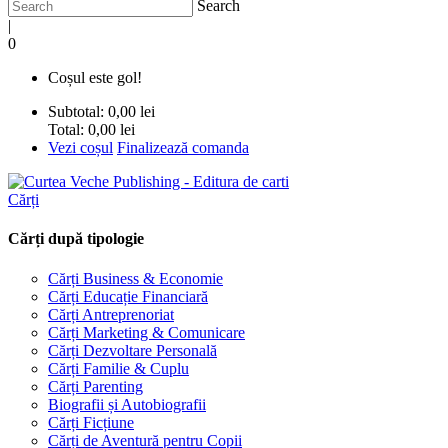
Search
|
0
Coșul este gol!
Subtotal:
0,00 lei
Total:
0,00 lei
Vezi coșul
Finalizează comanda
Cărți
Cărți după tipologie
Cărți Business & Economie
Cărți Educație Financiară
Cărți Antreprenoriat
Cărți Marketing & Comunicare
Cărți Dezvoltare Personală
Cărți Familie & Cuplu
Cărți Parenting
Biografii și Autobiografii
Cărți Ficțiune
Cărți de Aventură pentru Copii