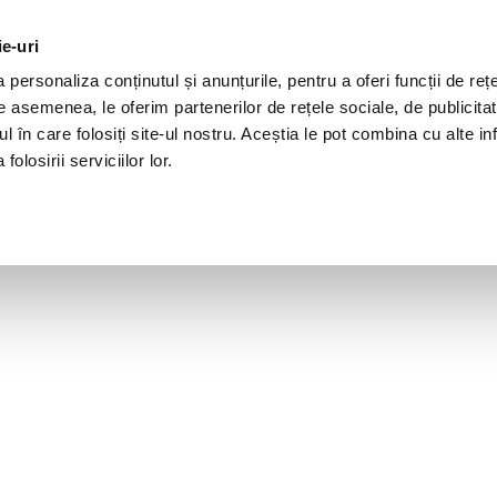
ie-uri
personaliza conținutul și anunțurile, pentru a oferi funcții de rețe
De asemenea, le oferim partenerilor de rețele sociale, de publicita
ul în care folosiți site-ul nostru. Aceștia le pot combina cu alte inf
olosirii serviciilor lor.