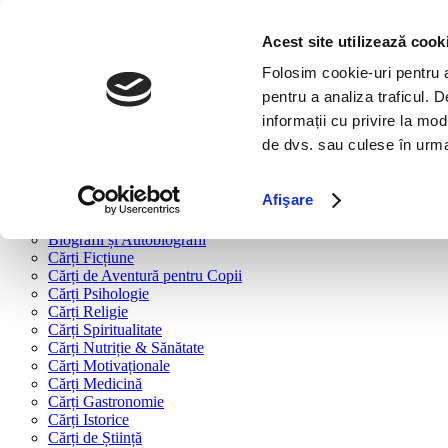
Bine ai venit!
Cărți
Acest site utilizează cook
Folosim cookie-uri pentru a 
Cărți după tipologie
pentru a analiza traficul. 
Cărți Business & Economie
informații cu privire la mod
Cărți Educație Financiară
de dvs. sau culese în urma f
Cărți Antreprenoriat
Cărți Marketing & Comunicare
Cărți Dezvoltare Personală
Afişare
Cărți Familie & Cuplu
Cărți Parenting
Biografii și Autobiografii
Cărți Ficțiune
Cărți de Aventură pentru Copii
Cărți Psihologie
Cărți Religie
Cărți Spiritualitate
Cărți Nutriție & Sănătate
Cărți Motivaționale
Cărți Medicină
Cărți Gastronomie
Cărți Istorice
Cărți de Știință