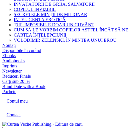
INVĂȚĂTORII DE GRIJĂ. SALVATORII
COPILUL INVIZIBIL
SECRETELE MINȚII DE MILIONAR
INTELIGENȚA EROTICĂ
ȚUP. IMPOSIBIL E DOAR UN CUVÂNT
CUM SĂ LE VORBIM COPIILOR ASTFEL ÎNCÂT SĂ N
CARTEA ÎNȚELEPCIUNII
VOLODIMIR ZELENSKI. ÎN MINTEA UNUI EROU
Noutăți
Disponibile în curând
Ebooks
Audiobooks
Imprints
Newsletter
Reduceri Finale
Cărți sub 20 lei
Blind Date with a Book
Pachete
Contul meu
Contact