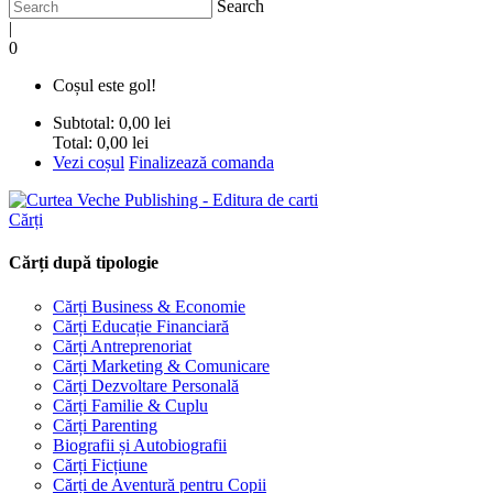
Search
|
0
Coșul este gol!
Subtotal:
0,00 lei
Total:
0,00 lei
Vezi coșul
Finalizează comanda
Cărți
Cărți după tipologie
Cărți Business & Economie
Cărți Educație Financiară
Cărți Antreprenoriat
Cărți Marketing & Comunicare
Cărți Dezvoltare Personală
Cărți Familie & Cuplu
Cărți Parenting
Biografii și Autobiografii
Cărți Ficțiune
Cărți de Aventură pentru Copii