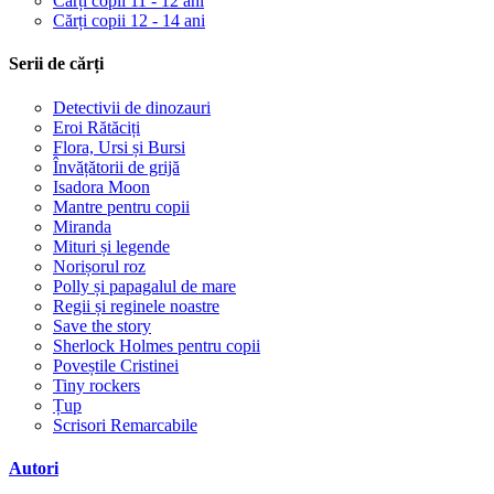
Cărți copii 11 - 12 ani
Cărți copii 12 - 14 ani
Serii de cărți
Detectivii de dinozauri
Eroi Rătăciți
Flora, Ursi și Bursi
Învățătorii de grijă
Isadora Moon
Mantre pentru copii
Miranda
Mituri și legende
Norișorul roz
Polly și papagalul de mare
Regii și reginele noastre
Save the story
Sherlock Holmes pentru copii
Poveștile Cristinei
Tiny rockers
Țup
Scrisori Remarcabile
Autori