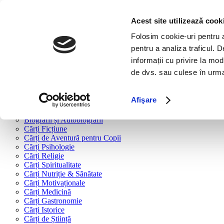
Bine ai venit!
Cărți
Acest site utilizează cook
Folosim cookie-uri pentru a 
Cărți după tipologie
pentru a analiza traficul. 
Cărți Business & Economie
informații cu privire la mod
Cărți Educație Financiară
de dvs. sau culese în urma f
Cărți Antreprenoriat
Cărți Marketing & Comunicare
Cărți Dezvoltare Personală
Afişare
Cărți Familie & Cuplu
Cărți Parenting
Biografii și Autobiografii
Cărți Ficțiune
Cărți de Aventură pentru Copii
Cărți Psihologie
Cărți Religie
Cărți Spiritualitate
Cărți Nutriție & Sănătate
Cărți Motivaționale
Cărți Medicină
Cărți Gastronomie
Cărți Istorice
Cărți de Știință