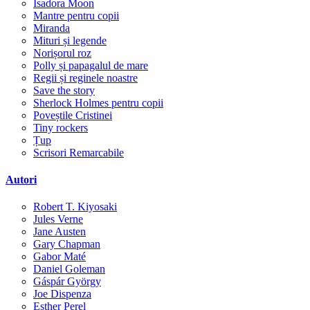
Isadora Moon
Mantre pentru copii
Miranda
Mituri și legende
Norișorul roz
Polly și papagalul de mare
Regii și reginele noastre
Save the story
Sherlock Holmes pentru copii
Poveștile Cristinei
Tiny rockers
Țup
Scrisori Remarcabile
Autori
Robert T. Kiyosaki
Jules Verne
Jane Austen
Gary Chapman
Gabor Maté
Daniel Goleman
Gáspár György
Joe Dispenza
Esther Perel