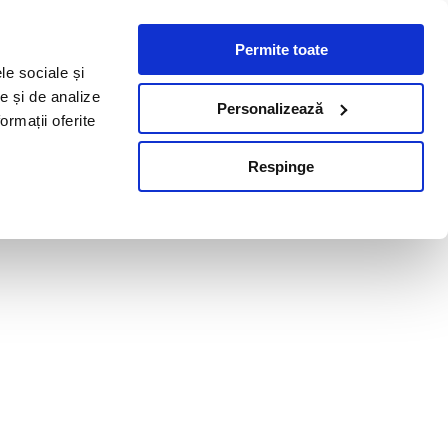
Permite toate
le sociale și
te și de analize
Personalizează
ormații oferite
Respinge