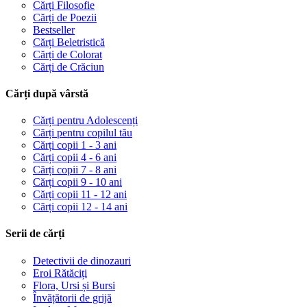
Cărți Filosofie
Cărți de Poezii
Bestseller
Cărți Beletristică
Cărți de Colorat
Cărți de Crăciun
Cărți după vârstă
Cărți pentru Adolescenți
Cărți pentru copilul tău
Cărți copii 1 - 3 ani
Cărți copii 4 - 6 ani
Cărți copii 7 - 8 ani
Cărți copii 9 - 10 ani
Cărți copii 11 - 12 ani
Cărți copii 12 - 14 ani
Serii de cărți
Detectivii de dinozauri
Eroi Rătăciți
Flora, Ursi și Bursi
Învățătorii de grijă