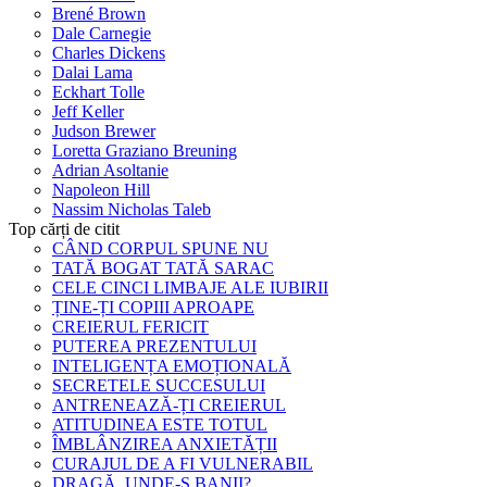
Brené Brown
Dale Carnegie
Charles Dickens
Dalai Lama
Eckhart Tolle
Jeff Keller
Judson Brewer
Loretta Graziano Breuning
Adrian Asoltanie
Napoleon Hill
Nassim Nicholas Taleb
Top cărți de citit
CÂND CORPUL SPUNE NU
TATĂ BOGAT TATĂ SARAC
CELE CINCI LIMBAJE ALE IUBIRII
ȚINE-ȚI COPIII APROAPE
CREIERUL FERICIT
PUTEREA PREZENTULUI
INTELIGENȚA EMOȚIONALĂ
SECRETELE SUCCESULUI
ANTRENEAZĂ-ȚI CREIERUL
ATITUDINEA ESTE TOTUL
ÎMBLÂNZIREA ANXIETĂȚII
CURAJUL DE A FI VULNERABIL
DRAGĂ, UNDE-S BANII?