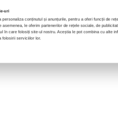
ie-uri
personaliza conținutul și anunțurile, pentru a oferi funcții de rețe
De asemenea, le oferim partenerilor de rețele sociale, de publicita
ul în care folosiți site-ul nostru. Aceștia le pot combina cu alte inf
olosirii serviciilor lor.