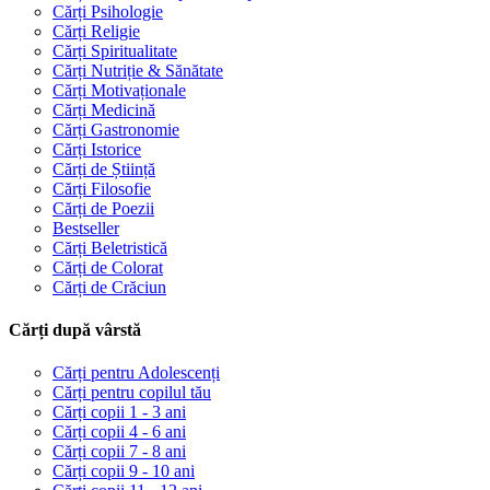
Cărți Psihologie
Cărți Religie
Cărți Spiritualitate
Cărți Nutriție & Sănătate
Cărți Motivaționale
Cărți Medicină
Cărți Gastronomie
Cărți Istorice
Cărți de Știință
Cărți Filosofie
Cărți de Poezii
Bestseller
Cărți Beletristică
Cărți de Colorat
Cărți de Crăciun
Cărți după vârstă
Cărți pentru Adolescenți
Cărți pentru copilul tău
Cărți copii 1 - 3 ani
Cărți copii 4 - 6 ani
Cărți copii 7 - 8 ani
Cărți copii 9 - 10 ani