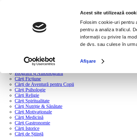
Bine ai venit!
Cărți
Acest site utilizează cook
Folosim cookie-uri pentru a 
Cărți după tipologie
pentru a analiza traficul. 
Cărți Business & Economie
informații cu privire la mod
Cărți Educație Financiară
de dvs. sau culese în urma f
Cărți Antreprenoriat
Cărți Marketing & Comunicare
Cărți Dezvoltare Personală
Afişare
Cărți Familie & Cuplu
Cărți Parenting
Biografii și Autobiografii
Cărți Ficțiune
Cărți de Aventură pentru Copii
Cărți Psihologie
Cărți Religie
Cărți Spiritualitate
Cărți Nutriție & Sănătate
Cărți Motivaționale
Cărți Medicină
Cărți Gastronomie
Cărți Istorice
Cărți de Știință