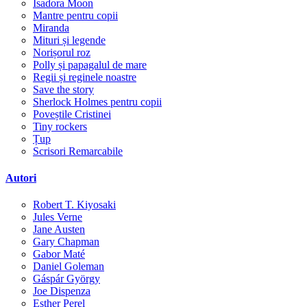
Isadora Moon
Mantre pentru copii
Miranda
Mituri și legende
Norișorul roz
Polly și papagalul de mare
Regii și reginele noastre
Save the story
Sherlock Holmes pentru copii
Poveștile Cristinei
Tiny rockers
Țup
Scrisori Remarcabile
Autori
Robert T. Kiyosaki
Jules Verne
Jane Austen
Gary Chapman
Gabor Maté
Daniel Goleman
Gáspár György
Joe Dispenza
Esther Perel