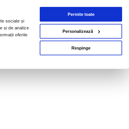
Permite toate
le sociale și
te și de analize
Personalizează
ormații oferite
Respinge