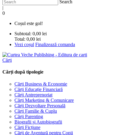
Search
|
0
Coșul este gol!
Subtotal:
0,00 lei
Total:
0,00 lei
Vezi coșul
Finalizează comanda
Cărți
Cărți după tipologie
Cărți Business & Economie
Cărți Educație Financiară
Cărți Antreprenoriat
Cărți Marketing & Comunicare
Cărți Dezvoltare Personală
Cărți Familie & Cuplu
Cărți Parenting
Biografii și Autobiografii
Cărți Ficțiune
Cărți de Aventură pentru Copii