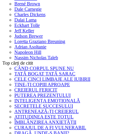
Brené Brown
Dale Carnegie
Charles Dickens
Dalai Lama
Eckhart Tolle
Jeff Keller
Judson Brewer
Loretta Graziano Breuning
Adrian Asoltanie
Napoleon Hill
Nassim Nicholas Taleb
Top cărți de citit
CÂND CORPUL SPUNE NU
TATĂ BOGAT TATĂ SARAC
CELE CINCI LIMBAJE ALE IUBIRII
ȚINE-ȚI COPIII APROAPE
CREIERUL FERICIT
PUTEREA PREZENTULUI
INTELIGENȚA EMOȚIONALĂ
SECRETELE SUCCESULUI
ANTRENEAZĂ-ȚI CREIERUL
ATITUDINEA ESTE TOTUL
ÎMBLÂNZIREA ANXIETĂȚII
CURAJUL DE A FI VULNERABIL
DRAGĂ, UNDE-S BANII?