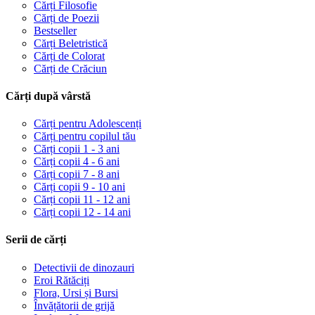
Cărți Filosofie
Cărți de Poezii
Bestseller
Cărți Beletristică
Cărți de Colorat
Cărți de Crăciun
Cărți după vârstă
Cărți pentru Adolescenți
Cărți pentru copilul tău
Cărți copii 1 - 3 ani
Cărți copii 4 - 6 ani
Cărți copii 7 - 8 ani
Cărți copii 9 - 10 ani
Cărți copii 11 - 12 ani
Cărți copii 12 - 14 ani
Serii de cărți
Detectivii de dinozauri
Eroi Rătăciți
Flora, Ursi și Bursi
Învățătorii de grijă