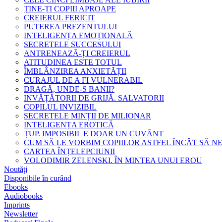
ȚINE-ȚI COPIII APROAPE
CREIERUL FERICIT
PUTEREA PREZENTULUI
INTELIGENȚA EMOȚIONALĂ
SECRETELE SUCCESULUI
ANTRENEAZĂ-ȚI CREIERUL
ATITUDINEA ESTE TOTUL
ÎMBLÂNZIREA ANXIETĂȚII
CURAJUL DE A FI VULNERABIL
DRAGĂ, UNDE-S BANII?
INVĂȚĂTORII DE GRIJĂ. SALVATORII
COPILUL INVIZIBIL
SECRETELE MINȚII DE MILIONAR
INTELIGENȚA EROTICĂ
ȚUP. IMPOSIBIL E DOAR UN CUVÂNT
CUM SĂ LE VORBIM COPIILOR ASTFEL ÎNCÂT SĂ N
CARTEA ÎNȚELEPCIUNII
VOLODIMIR ZELENSKI. ÎN MINTEA UNUI EROU
Noutăți
Disponibile în curând
Ebooks
Audiobooks
Imprints
Newsletter