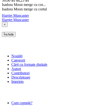
59,00 lei
44,25 lei
Isadora Moon merge cu cor...
Isadora Moon merge cu cortul
Harriet Muncaster
Harriet Muncaster
×
Închide
SHOP
Noutăți
Categorii
Cărți cu formate digitale
Autori
Contributori
Descriptoare
Imprints
ÎNTREBĂRI FRECVENTE
Cum cumpăr?