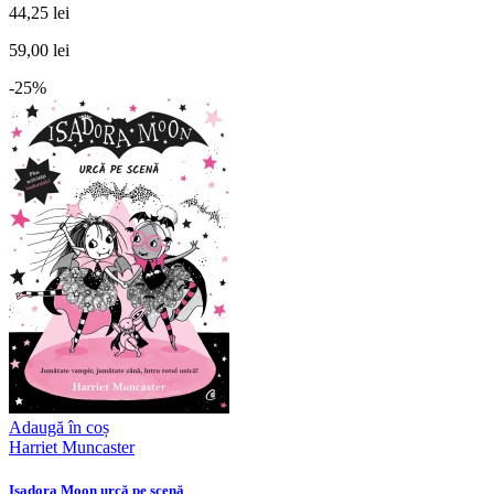
44,25 lei
59,00 lei
-25%
Adaugă în coș
Harriet Muncaster
Isadora Moon urcă pe scenă