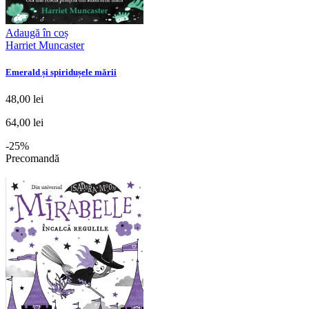
Adaugă în coș
Harriet Muncaster
Emerald și spiridușele mării
48,00 lei
64,00 lei
-25%
Precomandă