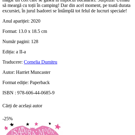
să meargă cu toții în camping! Dar din acel moment, pe toată durata
excursiei, în jurul Isadorei se întâmplă tot felul de lucruri speciale!
Anul apariției:
2020
Format:
13.0 x 18.5 cm
Număr pagini:
128
Ediția:
a II-a
Traducere:
Cornelia Dumitru
Autor:
Harriet Muncaster
Format ediție:
Paperback
ISBN :
978-606-44-0685-9
Cărți de același autor
-25%