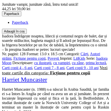
Jumătate vampir, jumătate zână, întru totul unică!
44,25 lei
59,00 lei
Paperback
Paperback
Adaugă în coș
Isadora îndrăgește noaptea, liliecii și costumul negru de balet, dar și
soarele strălucitor, bagheta magică și îl adoră pe Iepurașul Roz. De
la frigerea bezelelor pe un foc de tabără, la împrietenirea cu o sirenă
– în preajma Isadorei se petrec lucruri speciale!
Nr. pagini:
128
Format:
13.0 x 18.5 cm
Categorii:
Cărți
,
Autori
străini
,
Ficțiune pentru copii
,
Povești
Imprint:
LitKids
Serie:
Isadora
Moon
Descriptoare:
cu ilustrații
,
cu vampiri
,
cu zâne
,
prima lectură
,
Vezi
Carti copii 4 - 6 ani
,
Carti copii 7 - 8 ani
,
Carti copii 9 - 10 ani
toate cartile din categoria:
Ficțiune pentru copii
Harriet Muncaster
Harriet Muncaster (n. 1988) s-a născut în Arabia Saudită, iar familia
ei s-a întors în Anglia pe când ea avea un an și jumătate. În prezent
locuiește împreună cu soțul și fiica ei la țară, în Bedfordshire. A
studiat ilustrație de carte la Norwich University College of Art și a
terminat un master în ilustrație de carte pentru copii la Ruskin