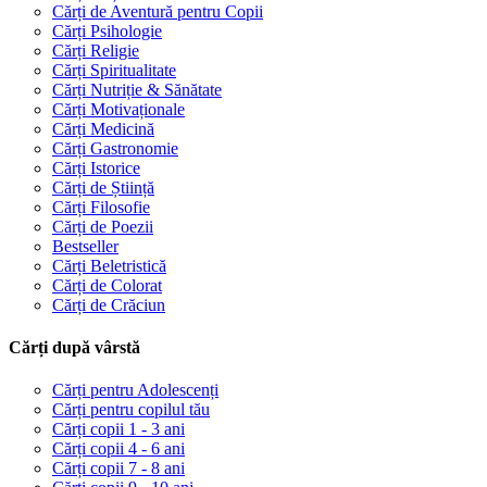
Cărți de Aventură pentru Copii
Cărți Psihologie
Cărți Religie
Cărți Spiritualitate
Cărți Nutriție & Sănătate
Cărți Motivaționale
Cărți Medicină
Cărți Gastronomie
Cărți Istorice
Cărți de Știință
Cărți Filosofie
Cărți de Poezii
Bestseller
Cărți Beletristică
Cărți de Colorat
Cărți de Crăciun
Cărți după vârstă
Cărți pentru Adolescenți
Cărți pentru copilul tău
Cărți copii 1 - 3 ani
Cărți copii 4 - 6 ani
Cărți copii 7 - 8 ani