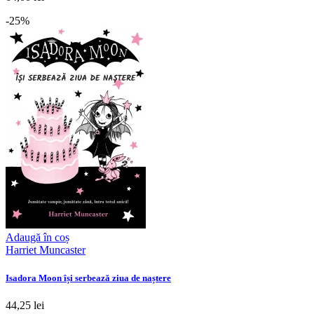
-25%
Adaugă în coș
Harriet Muncaster
Isadora Moon își serbează ziua de naștere
44,25 lei