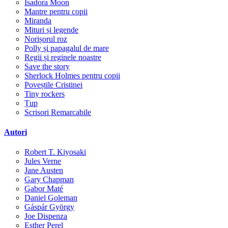
Isadora Moon
Mantre pentru copii
Miranda
Mituri și legende
Norișorul roz
Polly și papagalul de mare
Regii și reginele noastre
Save the story
Sherlock Holmes pentru copii
Poveștile Cristinei
Tiny rockers
Țup
Scrisori Remarcabile
Autori
Robert T. Kiyosaki
Jules Verne
Jane Austen
Gary Chapman
Gabor Maté
Daniel Goleman
Gáspár György
Joe Dispenza
Esther Perel