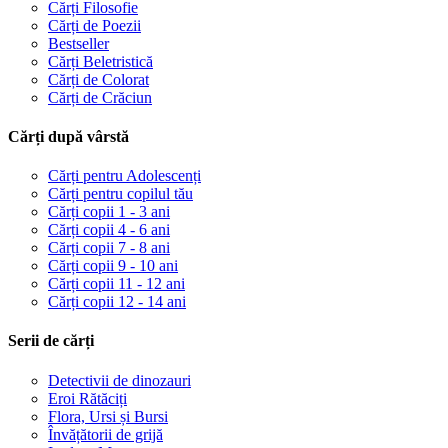
Cărți Filosofie
Cărți de Poezii
Bestseller
Cărți Beletristică
Cărți de Colorat
Cărți de Crăciun
Cărți după vârstă
Cărți pentru Adolescenți
Cărți pentru copilul tău
Cărți copii 1 - 3 ani
Cărți copii 4 - 6 ani
Cărți copii 7 - 8 ani
Cărți copii 9 - 10 ani
Cărți copii 11 - 12 ani
Cărți copii 12 - 14 ani
Serii de cărți
Detectivii de dinozauri
Eroi Rătăciți
Flora, Ursi și Bursi
Învățătorii de grijă