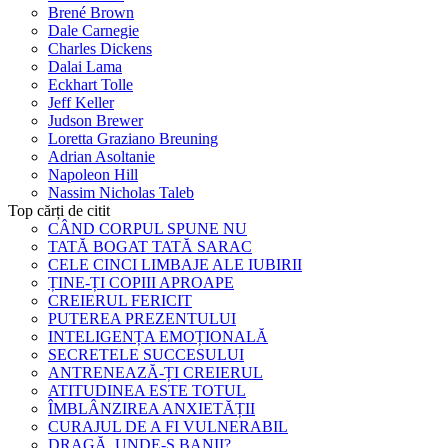
Brené Brown
Dale Carnegie
Charles Dickens
Dalai Lama
Eckhart Tolle
Jeff Keller
Judson Brewer
Loretta Graziano Breuning
Adrian Asoltanie
Napoleon Hill
Nassim Nicholas Taleb
Top cărți de citit
CÂND CORPUL SPUNE NU
TATĂ BOGAT TATĂ SARAC
CELE CINCI LIMBAJE ALE IUBIRII
ȚINE-ȚI COPIII APROAPE
CREIERUL FERICIT
PUTEREA PREZENTULUI
INTELIGENȚA EMOȚIONALĂ
SECRETELE SUCCESULUI
ANTRENEAZĂ-ȚI CREIERUL
ATITUDINEA ESTE TOTUL
ÎMBLÂNZIREA ANXIETĂȚII
CURAJUL DE A FI VULNERABIL
DRAGĂ, UNDE-S BANII?