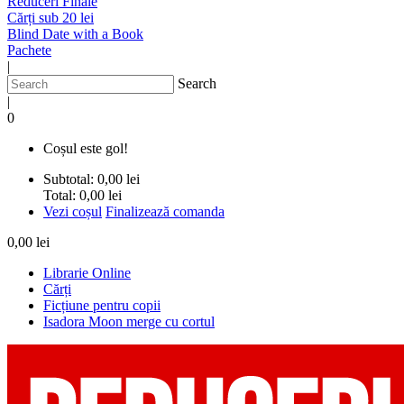
Reduceri Finale
Cărți sub 20 lei
Blind Date with a Book
Pachete
|
Search
|
0
Coșul este gol!
Subtotal:
0,00 lei
Total:
0,00 lei
Vezi coșul
Finalizează comanda
0,00 lei
Librarie Online
Cărți
Ficțiune pentru copii
Isadora Moon merge cu cortul