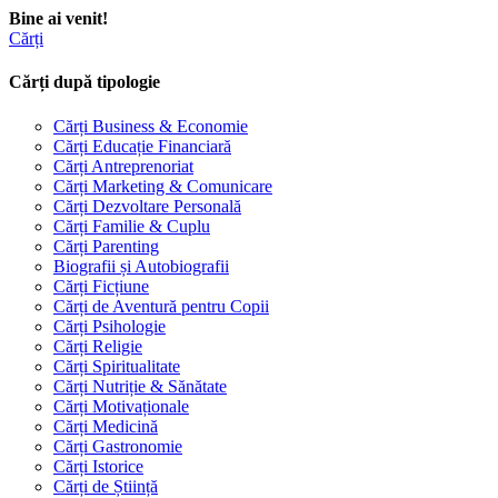
Bine ai venit!
Cărți
Cărți după tipologie
Cărți Business & Economie
Cărți Educație Financiară
Cărți Antreprenoriat
Cărți Marketing & Comunicare
Cărți Dezvoltare Personală
Cărți Familie & Cuplu
Cărți Parenting
Biografii și Autobiografii
Cărți Ficțiune
Cărți de Aventură pentru Copii
Cărți Psihologie
Cărți Religie
Cărți Spiritualitate
Cărți Nutriție & Sănătate
Cărți Motivaționale
Cărți Medicină
Cărți Gastronomie
Cărți Istorice
Cărți de Știință