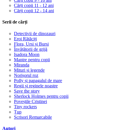
Cărți copii 9 - 10 ani
Cărți copii 11 - 12 ani
Cărți copii 12 - 14 ani
Serii de cărți
Detectivii de dinozauri
Eroi Rătăciți
Flora, Ursi și Bursi
Învățătorii de grijă
Isadora Moon
Mantre pentru copii
Miranda
Mituri și legende
Norișorul roz
Polly și papagalul de mare
Regii și reginele noastre
Save the story
Sherlock Holmes pentru copii
Poveștile Cristinei
Tiny rockers
Țup
Scrisori Remarcabile
Autori