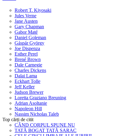
Robert T. Kiyosaki
Jules Verne
Jane Austen
Gary Chapman
Gabor Maté
Daniel Goleman
Gáspár György
Joe Dispenza
Esther Perel
Brené Brown
Dale Carnegie
Charles Dickens
Dalai Lama
Eckhart Tolle
Jeff Keller
Judson Brewer
Loretta Graziano Breuning
Adrian Asoltanie
Napoleon Hill
Nassim Nicholas Taleb
Top cărți de citit
CÂND CORPUL SPUNE NU
TATĂ BOGAT TATĂ SARAC
CELE CINCI LIMBAJE ALE IUBIRII