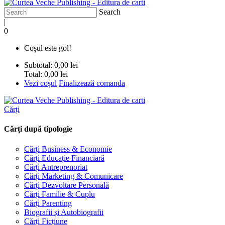
Search
|
0
Coșul este gol!
Subtotal:
0,00 lei
Total:
0,00 lei
Vezi coșul
Finalizează comanda
Cărți
Cărți după tipologie
Cărți Business & Economie
Cărți Educație Financiară
Cărți Antreprenoriat
Cărți Marketing & Comunicare
Cărți Dezvoltare Personală
Cărți Familie & Cuplu
Cărți Parenting
Biografii și Autobiografii
Cărți Ficțiune