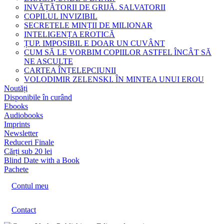
INVĂȚĂTORII DE GRIJĂ. SALVATORII
COPILUL INVIZIBIL
SECRETELE MINȚII DE MILIONAR
INTELIGENȚA EROTICĂ
ȚUP. IMPOSIBIL E DOAR UN CUVÂNT
CUM SĂ LE VORBIM COPIILOR ASTFEL ÎNCÂT SĂ
NE ASCULTE
CARTEA ÎNȚELEPCIUNII
VOLODIMIR ZELENSKI. ÎN MINTEA UNUI EROU
Noutăți
Disponibile în curând
Ebooks
Audiobooks
Imprints
Newsletter
Reduceri Finale
Cărți sub 20 lei
Blind Date with a Book
Pachete
Contul meu
Contact