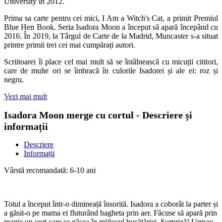
University în 2012.
Prima sa carte pentru cei mici, I Am a Witch's Cat, a primit Premiul
Blue Hen Book. Seria Isadora Moon a început să apară începând cu
2016. În 2019, la Târgul de Carte de la Madrid, Muncaster s-a situat
printre primii trei cei mai cumpărați autori.
Scriitoarei îi place cel mai mult să se întâlnească cu micuții cititori,
care de multe ori se îmbracă în culorile Isadorei și ale ei: roz și
negru.
Vezi mai mult
Isadora Moon merge cu cortul - Descriere și
informații
Descriere
Informații
Vârstă recomandată: 6-10 ani
Totul a început într‑o dimineață însorită. Isadora a coborât la parter și
a găsit‑o pe mama ei fluturând bagheta prin aer. Făcuse să apară prin
magie un cort care se găsea în mijlocul bucătăriei. Surpriză! Urmau