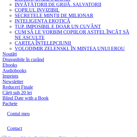
INVĂȚĂTORII DE GRIJĂ. SALVATORII
COPILUL INVIZIBIL
SECRETELE MINȚII DE MILIONAR
INTELIGENȚA EROTICĂ
ȚUP. IMPOSIBIL E DOAR UN CUVÂNT
CUM SĂ LE VORBIM COPIILOR ASTFEL ÎNCÂT SĂ
NE ASCULTE
CARTEA ÎNȚELEPCIUNII
VOLODIMIR ZELENSKI. ÎN MINTEA UNUI EROU
Noutăți
Disponibile în curând
Ebooks
Audiobooks
Imprints
Newsletter
Reduceri Finale
Cărți sub 20 lei
Blind Date with a Book
Pachete
Contul meu
Contact