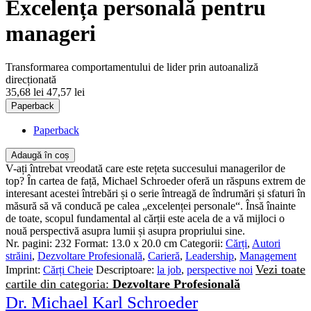
Excelența personală pentru
manageri
Transformarea comportamentului de lider prin autoanaliză
direcționată
35,68 lei
47,57 lei
Paperback
Paperback
Adaugă în coș
V-ați întrebat vreodată care este rețeta succesului managerilor de
top? În cartea de față, Michael Schroeder oferă un răspuns extrem de
interesant acestei întrebări și o serie întreagă de îndrumări și sfaturi în
măsură să vă conducă pe calea „excelenței personale“. Însă înainte
de toate, scopul fundamental al cărții este acela de a vă mijloci o
nouă perspectivă asupra lumii și asupra propriului sine.
Nr. pagini:
232
Format:
13.0 x 20.0 cm
Categorii:
Cărți
,
Autori
străini
,
Dezvoltare Profesională
,
Carieră
,
Leadership
,
Management
Vezi toate
Imprint:
Cărți Cheie
Descriptoare:
la job
,
perspective noi
cartile din categoria:
Dezvoltare Profesională
Dr. Michael Karl Schroeder