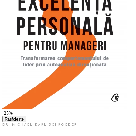
-25%
Răsfoiește
DR. MICHAEL KARL SCHROEDER