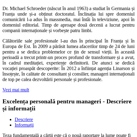
Dr. Michael Schroeder (născut în anul 1963) a studiat în Germania și
Franța unde și-a obținut doctoratul. Înclinația lui spre domeniul
comunicării l-a adus în massmedia, mai întâi în televiziune, apoi în
domeniul editorial. Timp de aproape două decenii a lucrat pentru
companii internaționale și vorbește patru limbi.
Călătoriile sale profesionale l-au dus în principal în Franța și în
Europa de Est. În 2009 a părăsit lumea afacerilor timp de 24 de luni
pentru a se dedica problemelor ce țin de sensul vieții. În această
perioadă a trecut printr-un proces profund de transformare și a avut,
în cadrul meditației, experiențe definitorii. De atunci se dedică
vocației proaspăt descoperite: În 2012 a înființat agenția Linarson și
însoțește, în calitate de consultant și consilier, manageri internaționali
de top pe calea dezvoltării personale și profesionale.
Vezi mai mult
Excelența personală pentru manageri - Descriere
și informații
Descriere
Informații
Teza fundamentală a cărții este că o nouă raportare la lume poate fi