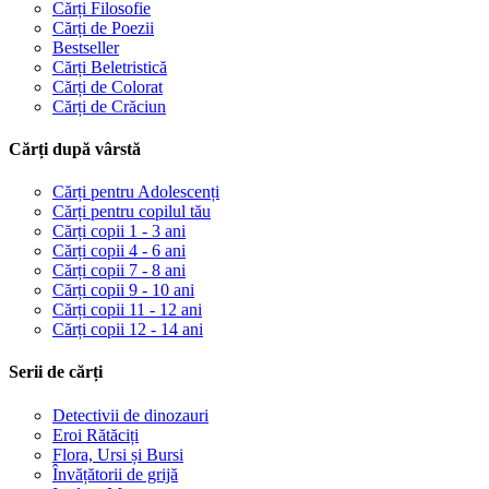
Cărți Filosofie
Cărți de Poezii
Bestseller
Cărți Beletristică
Cărți de Colorat
Cărți de Crăciun
Cărți după vârstă
Cărți pentru Adolescenți
Cărți pentru copilul tău
Cărți copii 1 - 3 ani
Cărți copii 4 - 6 ani
Cărți copii 7 - 8 ani
Cărți copii 9 - 10 ani
Cărți copii 11 - 12 ani
Cărți copii 12 - 14 ani
Serii de cărți
Detectivii de dinozauri
Eroi Rătăciți
Flora, Ursi și Bursi
Învățătorii de grijă