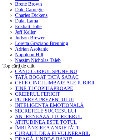
Brené Brown
Dale Carnegie
Charles Dickens
Dalai Lama
Eckhart Tolle
Jeff Keller
Judson Brewer
Loretta Graziano Breuning
Adrian Asoltanie
Napoleon Hill
Nassim Nicholas Taleb
Top cărți de citit
CÂND CORPUL SPUNE NU
TATĂ BOGAT TATĂ SARAC
CELE CINCI LIMBAJE ALE IUBIRII
ȚINE-ȚI COPIII APROAPE
CREIERUL FERICIT
PUTEREA PREZENTULUI
INTELIGENȚA EMOȚIONALĂ
SECRETELE SUCCESULUI
ANTRENEAZĂ-ȚI CREIERUL
ATITUDINEA ESTE TOTUL
ÎMBLÂNZIREA ANXIETĂȚII
CURAJUL DE A FI VULNERABIL
DRAGĂ, UNDE-S BANII?