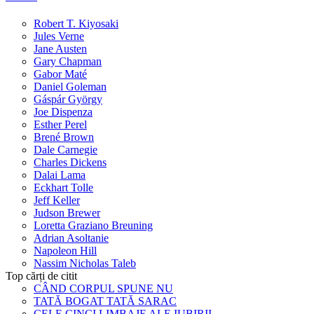
Robert T. Kiyosaki
Jules Verne
Jane Austen
Gary Chapman
Gabor Maté
Daniel Goleman
Gáspár György
Joe Dispenza
Esther Perel
Brené Brown
Dale Carnegie
Charles Dickens
Dalai Lama
Eckhart Tolle
Jeff Keller
Judson Brewer
Loretta Graziano Breuning
Adrian Asoltanie
Napoleon Hill
Nassim Nicholas Taleb
Top cărți de citit
CÂND CORPUL SPUNE NU
TATĂ BOGAT TATĂ SARAC
CELE CINCI LIMBAJE ALE IUBIRII