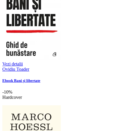
Vezi detalii
Ovidiu Toader
Ebook Bani și libertate
-10%
Hardcover