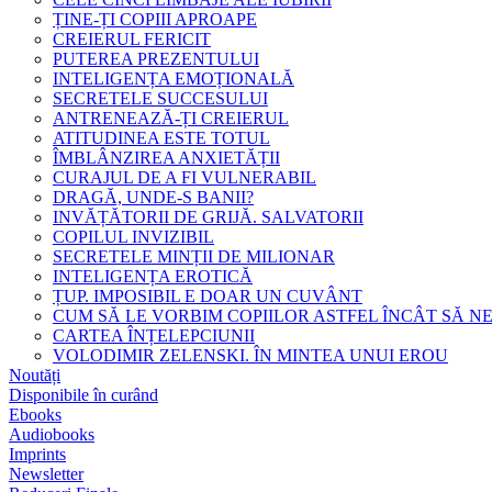
ȚINE-ȚI COPIII APROAPE
CREIERUL FERICIT
PUTEREA PREZENTULUI
INTELIGENȚA EMOȚIONALĂ
SECRETELE SUCCESULUI
ANTRENEAZĂ-ȚI CREIERUL
ATITUDINEA ESTE TOTUL
ÎMBLÂNZIREA ANXIETĂȚII
CURAJUL DE A FI VULNERABIL
DRAGĂ, UNDE-S BANII?
INVĂȚĂTORII DE GRIJĂ. SALVATORII
COPILUL INVIZIBIL
SECRETELE MINȚII DE MILIONAR
INTELIGENȚA EROTICĂ
ȚUP. IMPOSIBIL E DOAR UN CUVÂNT
CUM SĂ LE VORBIM COPIILOR ASTFEL ÎNCÂT SĂ N
CARTEA ÎNȚELEPCIUNII
VOLODIMIR ZELENSKI. ÎN MINTEA UNUI EROU
Noutăți
Disponibile în curând
Ebooks
Audiobooks
Imprints
Newsletter