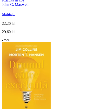
Adaugă în coș
John C. Maxwell
Meditați!
22,20 lei
29,60 lei
-25%