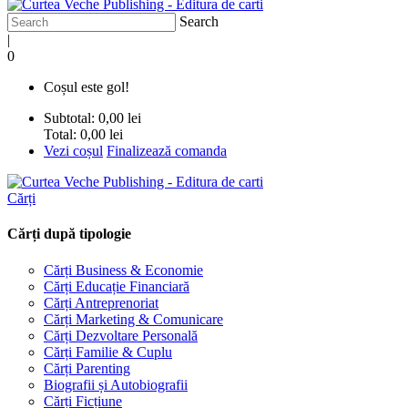
Search
|
0
Coșul este gol!
Subtotal:
0,00 lei
Total:
0,00 lei
Vezi coșul
Finalizează comanda
Cărți
Cărți după tipologie
Cărți Business & Economie
Cărți Educație Financiară
Cărți Antreprenoriat
Cărți Marketing & Comunicare
Cărți Dezvoltare Personală
Cărți Familie & Cuplu
Cărți Parenting
Biografii și Autobiografii
Cărți Ficțiune