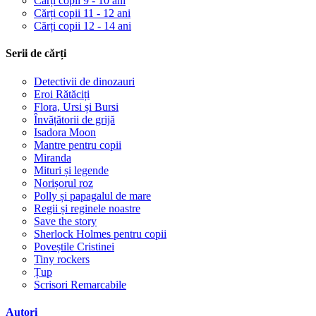
Cărți copii 9 - 10 ani
Cărți copii 11 - 12 ani
Cărți copii 12 - 14 ani
Serii de cărți
Detectivii de dinozauri
Eroi Rătăciți
Flora, Ursi și Bursi
Învățătorii de grijă
Isadora Moon
Mantre pentru copii
Miranda
Mituri și legende
Norișorul roz
Polly și papagalul de mare
Regii și reginele noastre
Save the story
Sherlock Holmes pentru copii
Poveștile Cristinei
Tiny rockers
Țup
Scrisori Remarcabile
Autori