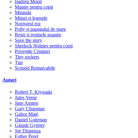
Isadora Moon
Mantre pentru copii
Miranda
Mituri și legende
Norișorul roz
Polly și papagalul de mare
Regii și reginele noastre
Save the story
Sherlock Holmes pentru copii
Poveștile Cristinei
Tiny rockers
Țup
Scrisori Remarcabile
Autori
Robert T. Kiyosaki
Jules Verne
Jane Austen
Gary Chapman
Gabor Maté
Daniel Goleman
Gáspár György
Joe Dispenza
Esther Perel