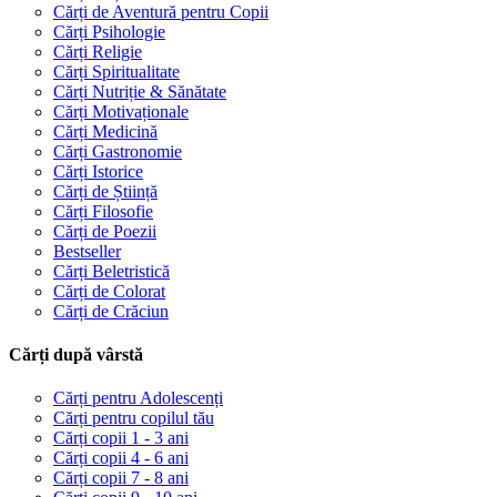
Cărți de Aventură pentru Copii
Cărți Psihologie
Cărți Religie
Cărți Spiritualitate
Cărți Nutriție & Sănătate
Cărți Motivaționale
Cărți Medicină
Cărți Gastronomie
Cărți Istorice
Cărți de Știință
Cărți Filosofie
Cărți de Poezii
Bestseller
Cărți Beletristică
Cărți de Colorat
Cărți de Crăciun
Cărți după vârstă
Cărți pentru Adolescenți
Cărți pentru copilul tău
Cărți copii 1 - 3 ani
Cărți copii 4 - 6 ani
Cărți copii 7 - 8 ani