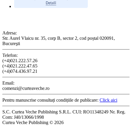
CONTACT
Adresa:
Str. Aurel Vlaicu nr. 35, corp B, sector 2, cod poștal 020091,
Bucureşti
Telefon:
(+4)021.222.57.26
(+4)021.222.47.65
(+4)074.436.97.21
Email:
comenzi@curteaveche.ro
Pentru manuscrise consultați condițiile de publicare:
Click aici
S.C. Curtea Veche Publishing S.R.L. CUI: RO11348249 Nr. Reg.
Com: J40/13066/1998
Curtea Veche Publishing © 2026