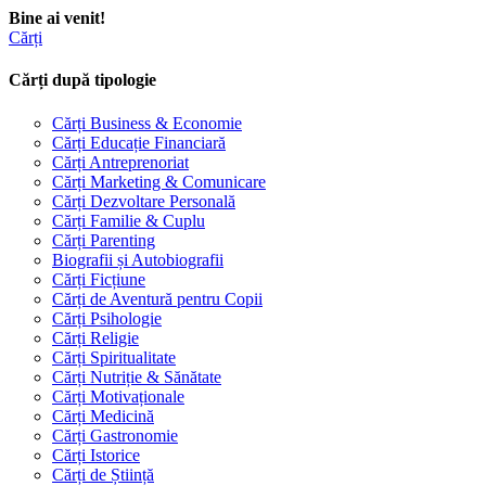
Bine ai venit!
Cărți
Cărți după tipologie
Cărți Business & Economie
Cărți Educație Financiară
Cărți Antreprenoriat
Cărți Marketing & Comunicare
Cărți Dezvoltare Personală
Cărți Familie & Cuplu
Cărți Parenting
Biografii și Autobiografii
Cărți Ficțiune
Cărți de Aventură pentru Copii
Cărți Psihologie
Cărți Religie
Cărți Spiritualitate
Cărți Nutriție & Sănătate
Cărți Motivaționale
Cărți Medicină
Cărți Gastronomie
Cărți Istorice
Cărți de Știință