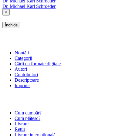
Dr. Michael Karl Schroeder
Dr. Michael Karl Schroeder
×
Închide
SHOP
Noutăți
Categorii
Cărți cu formate digitale
Autori
Contributori
Descriptoare
Imprints
ÎNTREBĂRI FRECVENTE
Cum cumpăr?
Cum plătesc?
Livrare
Retur
Livrare internațională