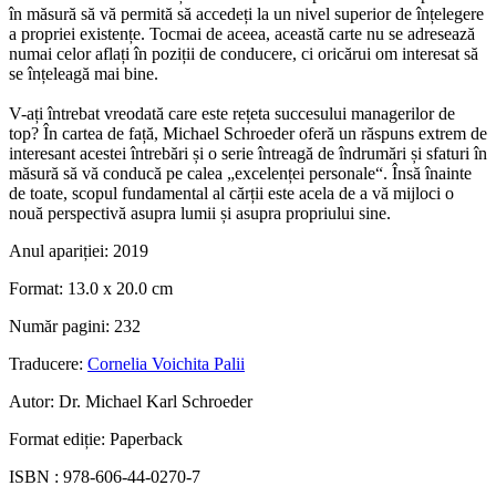
în măsură să vă permită să accedeți la un nivel superior de înțelegere
a propriei existențe. Tocmai de aceea, această carte nu se adresează
numai celor aflați în poziții de conducere, ci oricărui om interesat să
se înțeleagă mai bine.
V-ați întrebat vreodată care este rețeta succesului managerilor de
top? În cartea de față, Michael Schroeder oferă un răspuns extrem de
interesant acestei întrebări și o serie întreagă de îndrumări și sfaturi în
măsură să vă conducă pe calea „excelenței personale“. Însă înainte
de toate, scopul fundamental al cărții este acela de a vă mijloci o
nouă perspectivă asupra lumii și asupra propriului sine.
Anul apariției:
2019
Format:
13.0 x 20.0 cm
Număr pagini:
232
Traducere:
Cornelia Voichita Palii
Autor:
Dr. Michael Karl Schroeder
Format ediție:
Paperback
ISBN :
978-606-44-0270-7