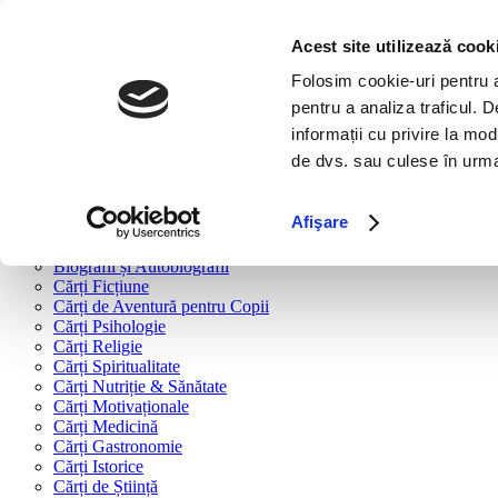
Bine ai venit!
Cărți
Acest site utilizează cook
Folosim cookie-uri pentru a 
Cărți după tipologie
pentru a analiza traficul. 
Cărți Business & Economie
informații cu privire la mod
Cărți Educație Financiară
de dvs. sau culese în urma f
Cărți Antreprenoriat
Cărți Marketing & Comunicare
Cărți Dezvoltare Personală
Afişare
Cărți Familie & Cuplu
Cărți Parenting
Biografii și Autobiografii
Cărți Ficțiune
Cărți de Aventură pentru Copii
Cărți Psihologie
Cărți Religie
Cărți Spiritualitate
Cărți Nutriție & Sănătate
Cărți Motivaționale
Cărți Medicină
Cărți Gastronomie
Cărți Istorice
Cărți de Știință