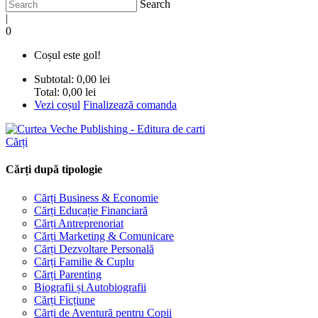
Search
|
0
Coșul este gol!
Subtotal:
0,00 lei
Total:
0,00 lei
Vezi coșul
Finalizează comanda
Cărți
Cărți după tipologie
Cărți Business & Economie
Cărți Educație Financiară
Cărți Antreprenoriat
Cărți Marketing & Comunicare
Cărți Dezvoltare Personală
Cărți Familie & Cuplu
Cărți Parenting
Biografii și Autobiografii
Cărți Ficțiune
Cărți de Aventură pentru Copii