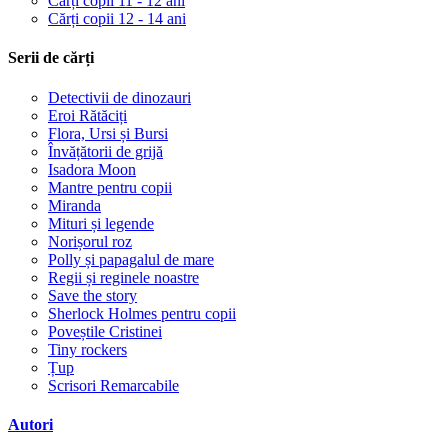
Cărți copii 11 - 12 ani
Cărți copii 12 - 14 ani
Serii de cărți
Detectivii de dinozauri
Eroi Rătăciți
Flora, Ursi și Bursi
Învățătorii de grijă
Isadora Moon
Mantre pentru copii
Miranda
Mituri și legende
Norișorul roz
Polly și papagalul de mare
Regii și reginele noastre
Save the story
Sherlock Holmes pentru copii
Poveștile Cristinei
Tiny rockers
Țup
Scrisori Remarcabile
Autori