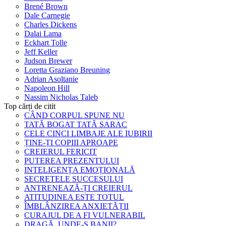
Brené Brown
Dale Carnegie
Charles Dickens
Dalai Lama
Eckhart Tolle
Jeff Keller
Judson Brewer
Loretta Graziano Breuning
Adrian Asoltanie
Napoleon Hill
Nassim Nicholas Taleb
Top cărți de citit
CÂND CORPUL SPUNE NU
TATĂ BOGAT TATĂ SARAC
CELE CINCI LIMBAJE ALE IUBIRII
ȚINE-ȚI COPIII APROAPE
CREIERUL FERICIT
PUTEREA PREZENTULUI
INTELIGENȚA EMOȚIONALĂ
SECRETELE SUCCESULUI
ANTRENEAZĂ-ȚI CREIERUL
ATITUDINEA ESTE TOTUL
ÎMBLÂNZIREA ANXIETĂȚII
CURAJUL DE A FI VULNERABIL
DRAGĂ, UNDE-S BANII?