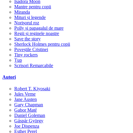
Isadora Moon
Mantre pentru copii
Miranda
Mituri și legende
Norișorul roz
Polly și papagalul de mare
Regii și reginele noastre
Save the story
Sherlock Holmes pentru copii
Poveștile Cristinei
Tiny rockers
Țup
Scrisori Remarcabile
Autori
Robert T. Kiyosaki
Jules Verne
Jane Austen
Gary Chapman
Gabor Maté
Daniel Goleman
Gáspár György
Joe Dispenza
Esther Perel