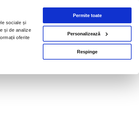
Permite toate
le sociale și
te și de analize
Personalizează
ormații oferite
Respinge