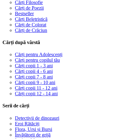
Cărți Filosofie
Cărți de Poezii
Bestseller
Cărți Beletristică
Cărți de Colorat
Cărți de Crăciun
Cărți după vârstă
Cărți pentru Adolescenți
Cărți pentru copilul tău
Cărți copii 1 - 3 ani
Cărți copii 4 - 6 ani
Cărți copii 7 - 8 ani
Cărți copii 9 - 10 ani
Cărți copii 11 - 12 ani
Cărți copii 12 - 14 ani
Serii de cărți
Detectivii de dinozauri
Eroi Rătăciți
Flora, Ursi și Bursi
Învățătorii de grijă