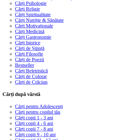
Cărți Psihologie
Cărți Religie
Cărți Spiritualitate
Cărți Nutriție & Sănătate
Cărți Motivaționale
Cărți Medicină
Cărți Gastronomie
Cărți Istorice
Cărți de Știință
Cărți Filosofie
Cărți de Poezii
Bestseller
Cărți Beletristică
Cărți de Colorat
Cărți de Crăciun
Cărți după vârstă
Cărți pentru Adolescenți
Cărți pentru copilul tău
Cărți copii 1 - 3 ani
Cărți copii 4 - 6 ani
Cărți copii 7 - 8 ani
Cărți copii 9 - 10 ani