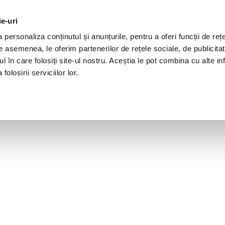
ie-uri
personaliza conținutul și anunțurile, pentru a oferi funcții de rețe
De asemenea, le oferim partenerilor de rețele sociale, de publicita
ul în care folosiți site-ul nostru. Aceștia le pot combina cu alte inf
olosirii serviciilor lor.