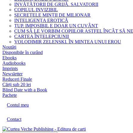
INVĂȚĂTORII DE GRIJĂ. SALVATORII
COPILUL INVIZIBIL
SECRETELE MINȚII DE MILIONAR
INTELIGENȚA EROTICĂ
ȚUP. IMPOSIBIL E DOAR UN CUVÂNT
CUM SĂ LE VORBIM COPIILOR ASTFEL ÎNCÂT SĂ N
CARTEA ÎNȚELEPCIUNII
VOLODIMIR ZELENSKI. ÎN MINTEA UNUI EROU
Noutăți
Disponibile în curând
Ebooks
Audiobooks
Imprints
Newsletter
Reduceri Finale
Cărți sub 20 lei
Blind Date with a Book
Pachete
Contul meu
Contact