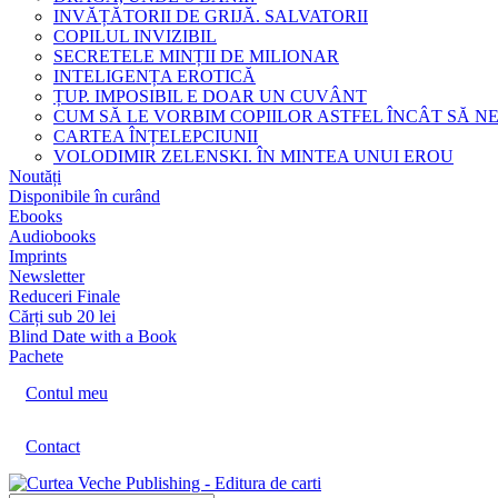
INVĂȚĂTORII DE GRIJĂ. SALVATORII
COPILUL INVIZIBIL
SECRETELE MINȚII DE MILIONAR
INTELIGENȚA EROTICĂ
ȚUP. IMPOSIBIL E DOAR UN CUVÂNT
CUM SĂ LE VORBIM COPIILOR ASTFEL ÎNCÂT SĂ N
CARTEA ÎNȚELEPCIUNII
VOLODIMIR ZELENSKI. ÎN MINTEA UNUI EROU
Noutăți
Disponibile în curând
Ebooks
Audiobooks
Imprints
Newsletter
Reduceri Finale
Cărți sub 20 lei
Blind Date with a Book
Pachete
Contul meu
Contact