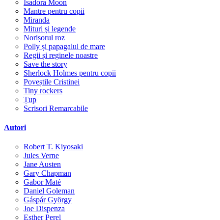
Isadora Moon
Mantre pentru copii
Miranda
Mituri și legende
Norișorul roz
Polly și papagalul de mare
Regii și reginele noastre
Save the story
Sherlock Holmes pentru copii
Poveștile Cristinei
Tiny rockers
Țup
Scrisori Remarcabile
Autori
Robert T. Kiyosaki
Jules Verne
Jane Austen
Gary Chapman
Gabor Maté
Daniel Goleman
Gáspár György
Joe Dispenza
Esther Perel