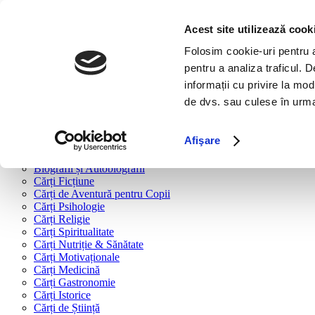
Bine ai venit!
Cărți
Acest site utilizează cook
Folosim cookie-uri pentru a 
Cărți după tipologie
pentru a analiza traficul. 
Cărți Business & Economie
informații cu privire la mod
Cărți Educație Financiară
de dvs. sau culese în urma f
Cărți Antreprenoriat
Cărți Marketing & Comunicare
Cărți Dezvoltare Personală
Afişare
Cărți Familie & Cuplu
Cărți Parenting
Biografii și Autobiografii
Cărți Ficțiune
Cărți de Aventură pentru Copii
Cărți Psihologie
Cărți Religie
Cărți Spiritualitate
Cărți Nutriție & Sănătate
Cărți Motivaționale
Cărți Medicină
Cărți Gastronomie
Cărți Istorice
Cărți de Știință