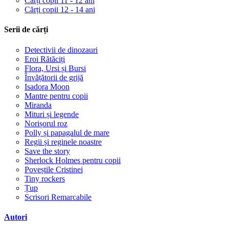
Cărți copii 11 - 12 ani
Cărți copii 12 - 14 ani
Serii de cărți
Detectivii de dinozauri
Eroi Rătăciți
Flora, Ursi și Bursi
Învățătorii de grijă
Isadora Moon
Mantre pentru copii
Miranda
Mituri și legende
Norișorul roz
Polly și papagalul de mare
Regii și reginele noastre
Save the story
Sherlock Holmes pentru copii
Poveștile Cristinei
Tiny rockers
Țup
Scrisori Remarcabile
Autori