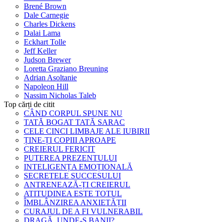
Brené Brown
Dale Carnegie
Charles Dickens
Dalai Lama
Eckhart Tolle
Jeff Keller
Judson Brewer
Loretta Graziano Breuning
Adrian Asoltanie
Napoleon Hill
Nassim Nicholas Taleb
Top cărți de citit
CÂND CORPUL SPUNE NU
TATĂ BOGAT TATĂ SARAC
CELE CINCI LIMBAJE ALE IUBIRII
ȚINE-ȚI COPIII APROAPE
CREIERUL FERICIT
PUTEREA PREZENTULUI
INTELIGENȚA EMOȚIONALĂ
SECRETELE SUCCESULUI
ANTRENEAZĂ-ȚI CREIERUL
ATITUDINEA ESTE TOTUL
ÎMBLÂNZIREA ANXIETĂȚII
CURAJUL DE A FI VULNERABIL
DRAGĂ, UNDE-S BANII?