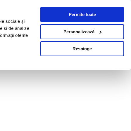
Permite toate
le sociale și
te și de analize
Personalizează
ormații oferite
Respinge