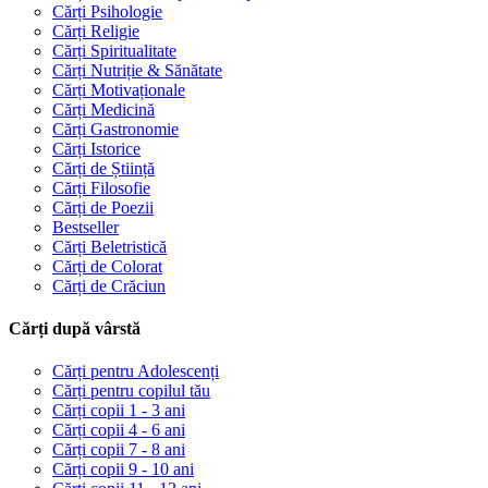
Cărți Psihologie
Cărți Religie
Cărți Spiritualitate
Cărți Nutriție & Sănătate
Cărți Motivaționale
Cărți Medicină
Cărți Gastronomie
Cărți Istorice
Cărți de Știință
Cărți Filosofie
Cărți de Poezii
Bestseller
Cărți Beletristică
Cărți de Colorat
Cărți de Crăciun
Cărți după vârstă
Cărți pentru Adolescenți
Cărți pentru copilul tău
Cărți copii 1 - 3 ani
Cărți copii 4 - 6 ani
Cărți copii 7 - 8 ani
Cărți copii 9 - 10 ani