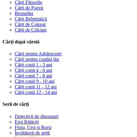
Cărți Filosofie
Cărți de Poezii
Bestseller
Cărți Beletristică
Cărți de Colorat
Cărți de Crăciun
Cărți după vârstă
Cărți pentru Adolescenți
Cărți pentru copilul tău
Cărți copii 1 - 3 ani
Cărți copii 4 - 6 ani
Cărți copii 7 - 8 ani
Cărți copii 9 - 10 ani
Cărți copii 11 - 12 ani
Cărți copii 12 - 14 ani
Serii de cărți
Detectivii de dinozauri
Eroi Rătăciți
Flora, Ursi și Bursi
Învățătorii de grijă