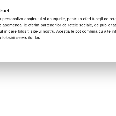
ie-uri
personaliza conținutul și anunțurile, pentru a oferi funcții de rețe
De asemenea, le oferim partenerilor de rețele sociale, de publicita
ul în care folosiți site-ul nostru. Aceștia le pot combina cu alte inf
olosirii serviciilor lor.