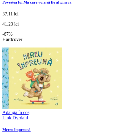
Povestea lui Ma care voia să fie altcineva
37,11 lei
41,23 lei
-67%
Hardcover
Adaugă în coș
Link Dyrdahl
Mereu împreună