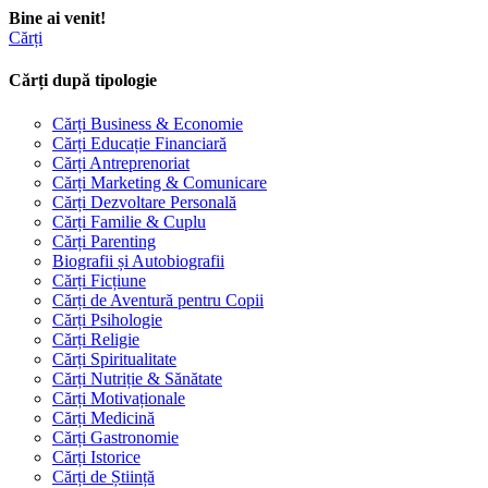
Bine ai venit!
Cărți
Cărți după tipologie
Cărți Business & Economie
Cărți Educație Financiară
Cărți Antreprenoriat
Cărți Marketing & Comunicare
Cărți Dezvoltare Personală
Cărți Familie & Cuplu
Cărți Parenting
Biografii și Autobiografii
Cărți Ficțiune
Cărți de Aventură pentru Copii
Cărți Psihologie
Cărți Religie
Cărți Spiritualitate
Cărți Nutriție & Sănătate
Cărți Motivaționale
Cărți Medicină
Cărți Gastronomie
Cărți Istorice
Cărți de Știință