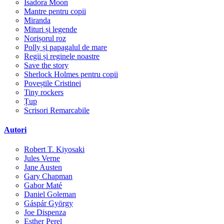
Isadora Moon
Mantre pentru copii
Miranda
Mituri și legende
Norișorul roz
Polly și papagalul de mare
Regii și reginele noastre
Save the story
Sherlock Holmes pentru copii
Poveștile Cristinei
Tiny rockers
Țup
Scrisori Remarcabile
Autori
Robert T. Kiyosaki
Jules Verne
Jane Austen
Gary Chapman
Gabor Maté
Daniel Goleman
Gáspár György
Joe Dispenza
Esther Perel