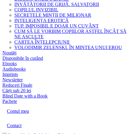
INVĂȚĂTORII DE GRIJĂ. SALVATORII
COPILUL INVIZIBIL
SECRETELE MINȚII DE MILIONAR
INTELIGENȚA EROTICĂ
ȚUP. IMPOSIBIL E DOAR UN CUVÂNT
CUM SĂ LE VORBIM COPIILOR ASTFEL ÎNCÂT SĂ
NE ASCULTE
CARTEA ÎNȚELEPCIUNII
VOLODIMIR ZELENSKI. ÎN MINTEA UNUI EROU
Noutăți
Disponibile în curând
Ebooks
Audiobooks
Imprints
Newsletter
Reduceri Finale
Cărți sub 20 lei
Blind Date with a Book
Pachete
Contul meu
Contact