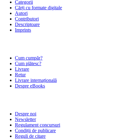
Categorii
Cărți cu formate digitale
Autori
Contributori
Descriptoare
Imprints
ÎNTREBĂRI FRECVENTE
Cum cumpăr?
Cum plătesc?
Livrare
Retur
Livrare internațională
Despre eBooks
DESPRE NOI
Despre noi
Newsletter
Regulament concursuri
Condiții de publicare
Reguli de citare