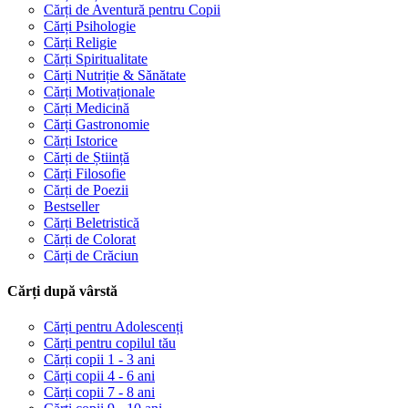
Cărți de Aventură pentru Copii
Cărți Psihologie
Cărți Religie
Cărți Spiritualitate
Cărți Nutriție & Sănătate
Cărți Motivaționale
Cărți Medicină
Cărți Gastronomie
Cărți Istorice
Cărți de Știință
Cărți Filosofie
Cărți de Poezii
Bestseller
Cărți Beletristică
Cărți de Colorat
Cărți de Crăciun
Cărți după vârstă
Cărți pentru Adolescenți
Cărți pentru copilul tău
Cărți copii 1 - 3 ani
Cărți copii 4 - 6 ani
Cărți copii 7 - 8 ani