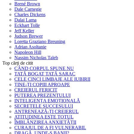
Brené Brown
Dale Carnegie
Charles Dickens
Dalai Lama
Eckhart Tolle
Jeff Keller
Judson Brewer
Loretta Graziano Breuning
Adrian Asoltanie
Napoleon Hill
Nassim Nicholas Taleb
Top cărți de citit
CÂND CORPUL SPUNE NU
TATĂ BOGAT TATĂ SARAC
CELE CINCI LIMBAJE ALE IUBIRII
ȚINE-ȚI COPIII APROAPE
CREIERUL FERICIT
PUTEREA PREZENTULUI
INTELIGENȚA EMOȚIONALĂ
SECRETELE SUCCESULUI
ANTRENEAZĂ-ȚI CREIERUL
ATITUDINEA ESTE TOTUL
ÎMBLÂNZIREA ANXIETĂȚII
CURAJUL DE A FI VULNERABIL
DRAGĂ, UNDE-S BANII?