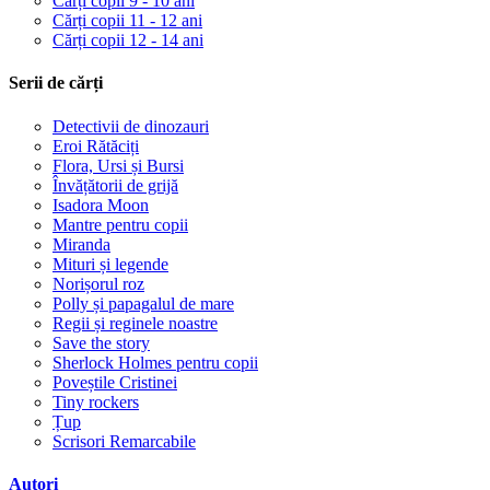
Cărți copii 9 - 10 ani
Cărți copii 11 - 12 ani
Cărți copii 12 - 14 ani
Serii de cărți
Detectivii de dinozauri
Eroi Rătăciți
Flora, Ursi și Bursi
Învățătorii de grijă
Isadora Moon
Mantre pentru copii
Miranda
Mituri și legende
Norișorul roz
Polly și papagalul de mare
Regii și reginele noastre
Save the story
Sherlock Holmes pentru copii
Poveștile Cristinei
Tiny rockers
Țup
Scrisori Remarcabile
Autori