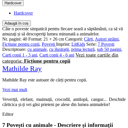
Hardcover
Hardcover
Adaugă în coș
Câte o poveste simpatică pentru fiecare seară a săptămânii, ca să vă
amuzaţi și să descoperiţi lumea minunată a animalelor.
Nr. pagini:
40
Format:
21 × 26 cm
Categorii:
Cărți
,
Autori străini
,
Ficțiune pentru copii
,
Povești
Imprint:
LitKids
Serie:
7 Povești
Descriptoare:
cu animale
,
cu ilustrații
,
prima lectură
,
sub 50 pagini
,
Vezi toate cartile din
Carti copii 1 - 3 ani
,
Carti copii 4 - 6 ani
categoria:
Ficțiune pentru copii
Mathilde Ray
Mathilde Ray este autoare de cărți pentru copii.
Vezi mai mult
Veveriță, elefant, maimuță, crocodil, antilopă, cangur... Deschide
cărticica și-ți vei găsi prieteni pe alese din lumea animalelor!
Editor
7 Povești cu animale - Descriere și informații