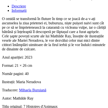
Descriere
Informații
O omidă se transformă în fluture în timp ce se joacă de-a v-ați
ascunselea la ziua prietenei ei, buburuza, niște puișori naivi sunt cât
pe ce să se împrietenească la cataramă cu vicleana vulpe, iar o cârtiță
bătrână și înțeleaptă îl descoperă pe făptașul care a furat agrișele.
Cele șapte povești scurte ale lui Mathilde Ray, însoțite de ilustrațiile
vesele ale Mariei Neradova, le vor dezvălui celor mai mici dintre
cititori întâmplări uimitoare de la firul ierbii și le vor îndulci minutele
de dinainte de culcare.
Anul apariției:
2023
Format:
21 × 26 cm
Număr pagini:
40
Ilustrații:
Maria Neradova
Traducere:
Mihaela Buruiană
Autor:
Mathilde Ray
Titlu original:
7 Histoires d'Animaux