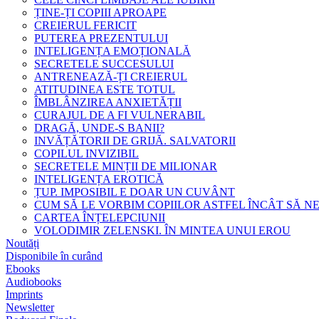
ȚINE-ȚI COPIII APROAPE
CREIERUL FERICIT
PUTEREA PREZENTULUI
INTELIGENȚA EMOȚIONALĂ
SECRETELE SUCCESULUI
ANTRENEAZĂ-ȚI CREIERUL
ATITUDINEA ESTE TOTUL
ÎMBLÂNZIREA ANXIETĂȚII
CURAJUL DE A FI VULNERABIL
DRAGĂ, UNDE-S BANII?
INVĂȚĂTORII DE GRIJĂ. SALVATORII
COPILUL INVIZIBIL
SECRETELE MINȚII DE MILIONAR
INTELIGENȚA EROTICĂ
ȚUP. IMPOSIBIL E DOAR UN CUVÂNT
CUM SĂ LE VORBIM COPIILOR ASTFEL ÎNCÂT SĂ N
CARTEA ÎNȚELEPCIUNII
VOLODIMIR ZELENSKI. ÎN MINTEA UNUI EROU
Noutăți
Disponibile în curând
Ebooks
Audiobooks
Imprints
Newsletter