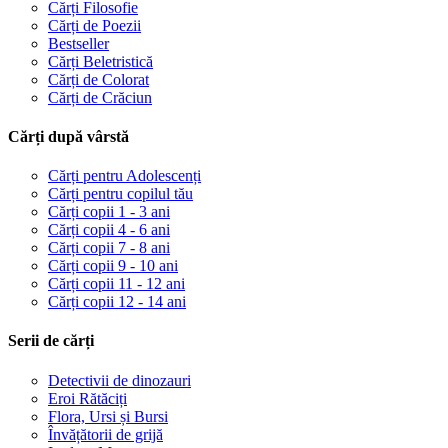
Cărți Filosofie
Cărți de Poezii
Bestseller
Cărți Beletristică
Cărți de Colorat
Cărți de Crăciun
Cărți după vârstă
Cărți pentru Adolescenți
Cărți pentru copilul tău
Cărți copii 1 - 3 ani
Cărți copii 4 - 6 ani
Cărți copii 7 - 8 ani
Cărți copii 9 - 10 ani
Cărți copii 11 - 12 ani
Cărți copii 12 - 14 ani
Serii de cărți
Detectivii de dinozauri
Eroi Rătăciți
Flora, Ursi și Bursi
Învățătorii de grijă