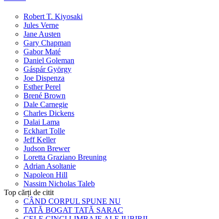
Robert T. Kiyosaki
Jules Verne
Jane Austen
Gary Chapman
Gabor Maté
Daniel Goleman
Gáspár György
Joe Dispenza
Esther Perel
Brené Brown
Dale Carnegie
Charles Dickens
Dalai Lama
Eckhart Tolle
Jeff Keller
Judson Brewer
Loretta Graziano Breuning
Adrian Asoltanie
Napoleon Hill
Nassim Nicholas Taleb
Top cărți de citit
CÂND CORPUL SPUNE NU
TATĂ BOGAT TATĂ SARAC
CELE CINCI LIMBAJE ALE IUBIRII