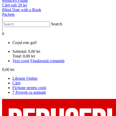
Reduceri Finale
Cărți sub 20 lei
Blind Date with a Book
Pachete
|
Search
|
0
Coșul este gol!
Subtotal:
0,00 lei
Total:
0,00 lei
Vezi coșul
Finalizează comanda
0,00 lei
Librarie Online
Cărți
Ficțiune pentru copii
7 Povești cu animale