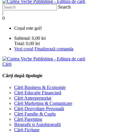
Search
|
0
Coșul este gol!
Subtotal:
0,00 lei
Total:
0,00 lei
Vezi coșul
Finalizează comanda
Cărți
Cărți după tipologie
Cărți Business & Economie
Cărți Educație Financiară
Cărți Antreprenoriat
Cărți Marketing & Comunicare
Cărți Dezvoltare Personală
Cărți Familie & Cuplu
Cărți Parenting
Biografii și Autobiografii
Cărți Ficțiune