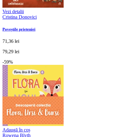
Vezi detalii
Cristina Donovici
Poveștile prieteniei
71,36 lei
79,29 lei
-59%
Adaugă în coș
Rowena Blyth