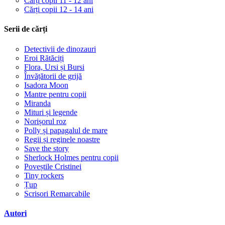
Cărți copii 11 - 12 ani
Cărți copii 12 - 14 ani
Serii de cărți
Detectivii de dinozauri
Eroi Rătăciți
Flora, Ursi și Bursi
Învățătorii de grijă
Isadora Moon
Mantre pentru copii
Miranda
Mituri și legende
Norișorul roz
Polly și papagalul de mare
Regii și reginele noastre
Save the story
Sherlock Holmes pentru copii
Poveștile Cristinei
Tiny rockers
Țup
Scrisori Remarcabile
Autori