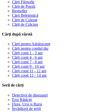
Cărți Filosofie
Cărți de Poezii
Bestseller
Cărți Beletristică
Cărți de Colorat
Cărți de Crăciun
Cărți după vârstă
Cărți pentru Adolescenți
Cărți pentru copilul tău
Cărți copii 1 - 3 ani
Cărți copii 4 - 6 ani
Cărți copii 7 - 8 ani
Cărți copii 9 - 10 ani
Cărți copii 11 - 12 ani
Cărți copii 12 - 14 ani
Serii de cărți
Detectivii de dinozauri
Eroi Rătăciți
Flora, Ursi și Bursi
Învățătorii de grijă