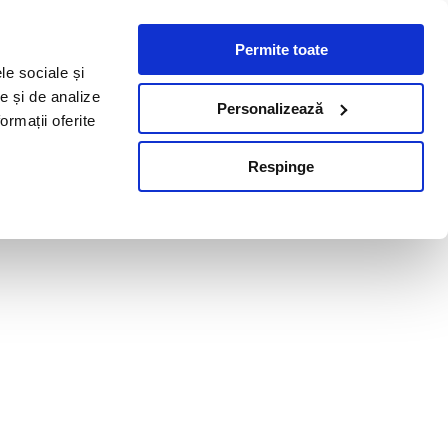
Permite toate
le sociale și
te și de analize
Personalizează
ormații oferite
Respinge