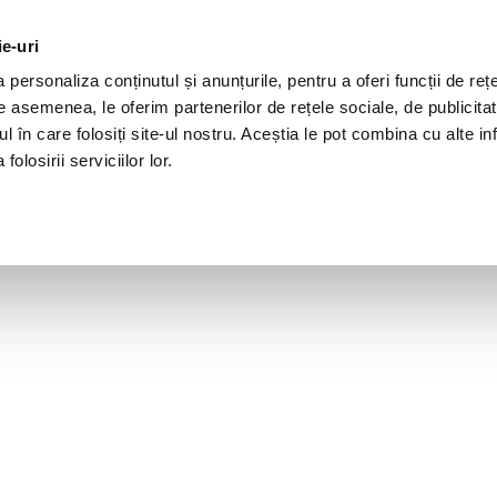
ie-uri
personaliza conținutul și anunțurile, pentru a oferi funcții de rețe
De asemenea, le oferim partenerilor de rețele sociale, de publicita
ul în care folosiți site-ul nostru. Aceștia le pot combina cu alte inf
olosirii serviciilor lor.