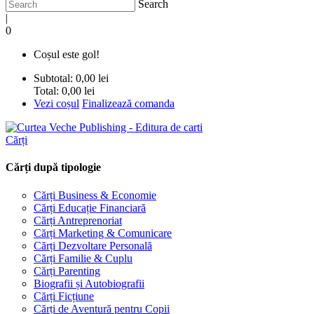
Search
|
0
Coșul este gol!
Subtotal:
0,00 lei
Total:
0,00 lei
Vezi coșul
Finalizează comanda
Cărți
Cărți după tipologie
Cărți Business & Economie
Cărți Educație Financiară
Cărți Antreprenoriat
Cărți Marketing & Comunicare
Cărți Dezvoltare Personală
Cărți Familie & Cuplu
Cărți Parenting
Biografii și Autobiografii
Cărți Ficțiune
Cărți de Aventură pentru Copii