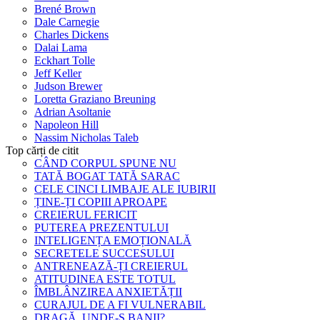
Brené Brown
Dale Carnegie
Charles Dickens
Dalai Lama
Eckhart Tolle
Jeff Keller
Judson Brewer
Loretta Graziano Breuning
Adrian Asoltanie
Napoleon Hill
Nassim Nicholas Taleb
Top cărți de citit
CÂND CORPUL SPUNE NU
TATĂ BOGAT TATĂ SARAC
CELE CINCI LIMBAJE ALE IUBIRII
ȚINE-ȚI COPIII APROAPE
CREIERUL FERICIT
PUTEREA PREZENTULUI
INTELIGENȚA EMOȚIONALĂ
SECRETELE SUCCESULUI
ANTRENEAZĂ-ȚI CREIERUL
ATITUDINEA ESTE TOTUL
ÎMBLÂNZIREA ANXIETĂȚII
CURAJUL DE A FI VULNERABIL
DRAGĂ, UNDE-S BANII?