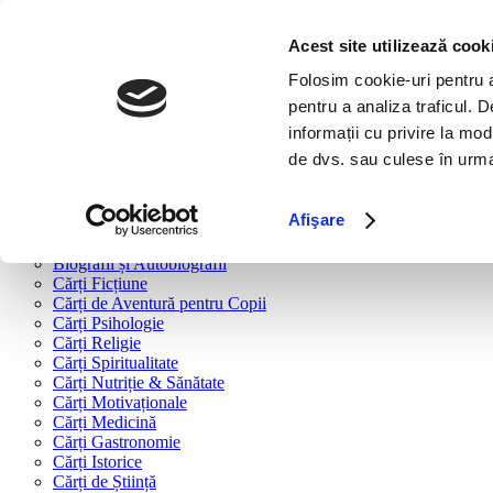
Bine ai venit!
Cărți
Acest site utilizează cook
Folosim cookie-uri pentru a 
Cărți după tipologie
pentru a analiza traficul. 
Cărți Business & Economie
informații cu privire la mod
Cărți Educație Financiară
de dvs. sau culese în urma f
Cărți Antreprenoriat
Cărți Marketing & Comunicare
Cărți Dezvoltare Personală
Afişare
Cărți Familie & Cuplu
Cărți Parenting
Biografii și Autobiografii
Cărți Ficțiune
Cărți de Aventură pentru Copii
Cărți Psihologie
Cărți Religie
Cărți Spiritualitate
Cărți Nutriție & Sănătate
Cărți Motivaționale
Cărți Medicină
Cărți Gastronomie
Cărți Istorice
Cărți de Știință