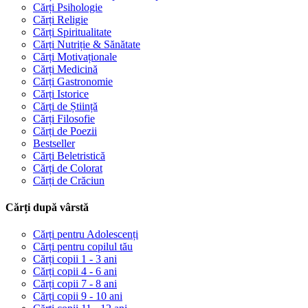
Cărți Psihologie
Cărți Religie
Cărți Spiritualitate
Cărți Nutriție & Sănătate
Cărți Motivaționale
Cărți Medicină
Cărți Gastronomie
Cărți Istorice
Cărți de Știință
Cărți Filosofie
Cărți de Poezii
Bestseller
Cărți Beletristică
Cărți de Colorat
Cărți de Crăciun
Cărți după vârstă
Cărți pentru Adolescenți
Cărți pentru copilul tău
Cărți copii 1 - 3 ani
Cărți copii 4 - 6 ani
Cărți copii 7 - 8 ani
Cărți copii 9 - 10 ani