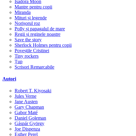
Isadora Moon
Mantre pentru copii
Miranda
Mituri și legende
Norișorul roz
Polly și papagalul de mare
Regii și reginele noastre
Save the story
Sherlock Holmes pentru copii
Poveștile Cristinei
Tiny rockers
Țup
Scrisori Remarcabile
Autori
Robert T. Kiyosaki
Jules Verne
Jane Austen
Gary Chapman
Gabor Maté
Daniel Goleman
Gáspár György
Joe Dispenza
Esther Perel