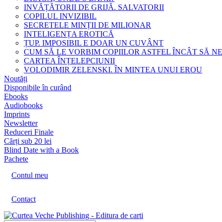
INVĂȚĂTORII DE GRIJĂ. SALVATORII
COPILUL INVIZIBIL
SECRETELE MINȚII DE MILIONAR
INTELIGENȚA EROTICĂ
ȚUP. IMPOSIBIL E DOAR UN CUVÂNT
CUM SĂ LE VORBIM COPIILOR ASTFEL ÎNCÂT SĂ N
CARTEA ÎNȚELEPCIUNII
VOLODIMIR ZELENSKI. ÎN MINTEA UNUI EROU
Noutăți
Disponibile în curând
Ebooks
Audiobooks
Imprints
Newsletter
Reduceri Finale
Cărți sub 20 lei
Blind Date with a Book
Pachete
Contul meu
Contact