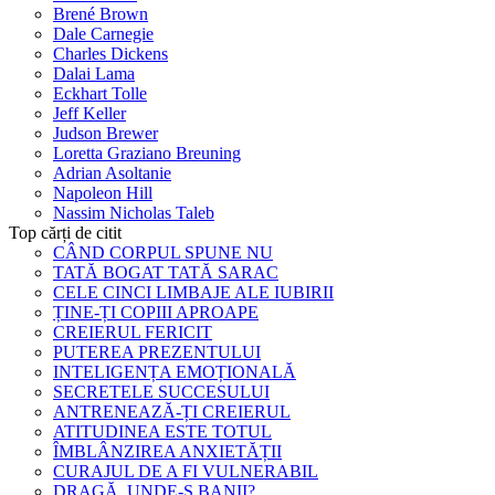
Brené Brown
Dale Carnegie
Charles Dickens
Dalai Lama
Eckhart Tolle
Jeff Keller
Judson Brewer
Loretta Graziano Breuning
Adrian Asoltanie
Napoleon Hill
Nassim Nicholas Taleb
Top cărți de citit
CÂND CORPUL SPUNE NU
TATĂ BOGAT TATĂ SARAC
CELE CINCI LIMBAJE ALE IUBIRII
ȚINE-ȚI COPIII APROAPE
CREIERUL FERICIT
PUTEREA PREZENTULUI
INTELIGENȚA EMOȚIONALĂ
SECRETELE SUCCESULUI
ANTRENEAZĂ-ȚI CREIERUL
ATITUDINEA ESTE TOTUL
ÎMBLÂNZIREA ANXIETĂȚII
CURAJUL DE A FI VULNERABIL
DRAGĂ, UNDE-S BANII?