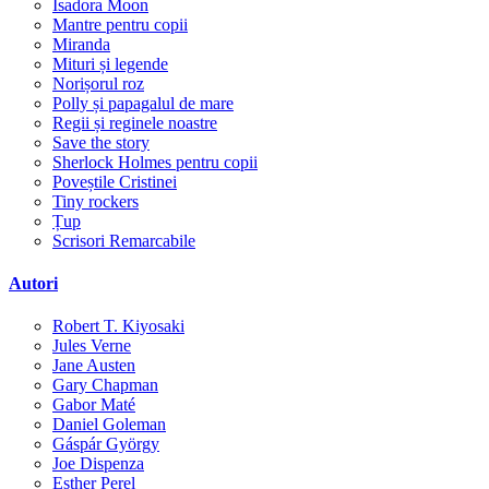
Isadora Moon
Mantre pentru copii
Miranda
Mituri și legende
Norișorul roz
Polly și papagalul de mare
Regii și reginele noastre
Save the story
Sherlock Holmes pentru copii
Poveștile Cristinei
Tiny rockers
Țup
Scrisori Remarcabile
Autori
Robert T. Kiyosaki
Jules Verne
Jane Austen
Gary Chapman
Gabor Maté
Daniel Goleman
Gáspár György
Joe Dispenza
Esther Perel