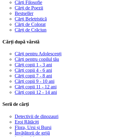
Cărți Filosofie
Cărți de Poezii
Bestseller
Cărți Beletristică
Cărți de Colorat
Cărți de Crăciun
Cărți după vârstă
Cărți pentru Adolescenți
Cărți pentru copilul tău
Cărți copii 1 - 3 ani
Cărți copii 4 - 6 ani
Cărți copii 7 - 8 ani
Cărți copii 9 - 10 ani
Cărți copii 11 - 12 ani
Cărți copii 12 - 14 ani
Serii de cărți
Detectivii de dinozauri
Eroi Rătăciți
Flora, Ursi și Bursi
Învățătorii de grijă