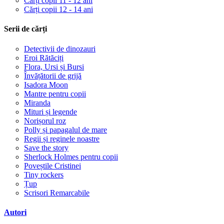
Cărți copii 11 - 12 ani
Cărți copii 12 - 14 ani
Serii de cărți
Detectivii de dinozauri
Eroi Rătăciți
Flora, Ursi și Bursi
Învățătorii de grijă
Isadora Moon
Mantre pentru copii
Miranda
Mituri și legende
Norișorul roz
Polly și papagalul de mare
Regii și reginele noastre
Save the story
Sherlock Holmes pentru copii
Poveștile Cristinei
Tiny rockers
Țup
Scrisori Remarcabile
Autori