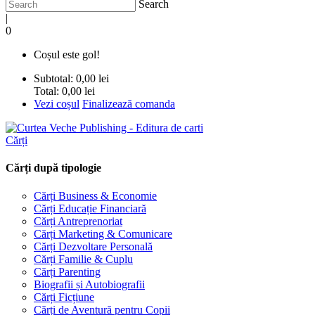
Search
|
0
Coșul este gol!
Subtotal:
0,00 lei
Total:
0,00 lei
Vezi coșul
Finalizează comanda
Cărți
Cărți după tipologie
Cărți Business & Economie
Cărți Educație Financiară
Cărți Antreprenoriat
Cărți Marketing & Comunicare
Cărți Dezvoltare Personală
Cărți Familie & Cuplu
Cărți Parenting
Biografii și Autobiografii
Cărți Ficțiune
Cărți de Aventură pentru Copii