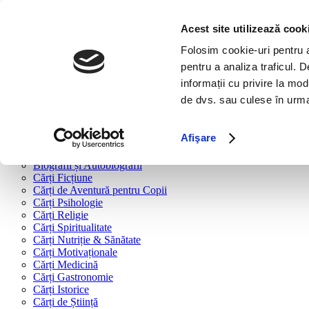
Bine ai venit!
Cărți
Acest site utilizează cook
Folosim cookie-uri pentru a 
Cărți după tipologie
pentru a analiza traficul. 
Cărți Business & Economie
informații cu privire la mod
Cărți Educație Financiară
de dvs. sau culese în urma f
Cărți Antreprenoriat
Cărți Marketing & Comunicare
Cărți Dezvoltare Personală
Afişare
Cărți Familie & Cuplu
Cărți Parenting
Biografii și Autobiografii
Cărți Ficțiune
Cărți de Aventură pentru Copii
Cărți Psihologie
Cărți Religie
Cărți Spiritualitate
Cărți Nutriție & Sănătate
Cărți Motivaționale
Cărți Medicină
Cărți Gastronomie
Cărți Istorice
Cărți de Știință