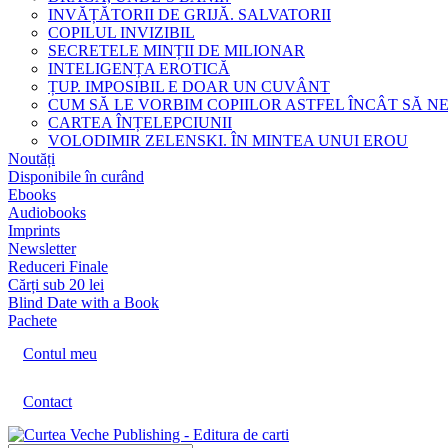
INVĂȚĂTORII DE GRIJĂ. SALVATORII
COPILUL INVIZIBIL
SECRETELE MINȚII DE MILIONAR
INTELIGENȚA EROTICĂ
ȚUP. IMPOSIBIL E DOAR UN CUVÂNT
CUM SĂ LE VORBIM COPIILOR ASTFEL ÎNCÂT SĂ N
CARTEA ÎNȚELEPCIUNII
VOLODIMIR ZELENSKI. ÎN MINTEA UNUI EROU
Noutăți
Disponibile în curând
Ebooks
Audiobooks
Imprints
Newsletter
Reduceri Finale
Cărți sub 20 lei
Blind Date with a Book
Pachete
Contul meu
Contact