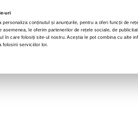
ie-uri
personaliza conținutul și anunțurile, pentru a oferi funcții de rețe
De asemenea, le oferim partenerilor de rețele sociale, de publicita
ul în care folosiți site-ul nostru. Aceștia le pot combina cu alte inf
olosirii serviciilor lor.