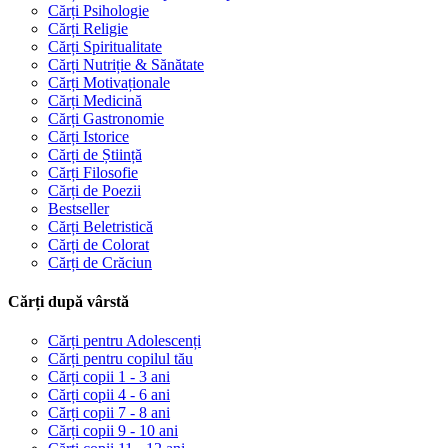
Cărți Psihologie
Cărți Religie
Cărți Spiritualitate
Cărți Nutriție & Sănătate
Cărți Motivaționale
Cărți Medicină
Cărți Gastronomie
Cărți Istorice
Cărți de Știință
Cărți Filosofie
Cărți de Poezii
Bestseller
Cărți Beletristică
Cărți de Colorat
Cărți de Crăciun
Cărți după vârstă
Cărți pentru Adolescenți
Cărți pentru copilul tău
Cărți copii 1 - 3 ani
Cărți copii 4 - 6 ani
Cărți copii 7 - 8 ani
Cărți copii 9 - 10 ani