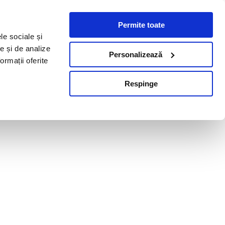
Permite toate
le sociale și
te și de analize
Personalizează
ormații oferite
Respinge