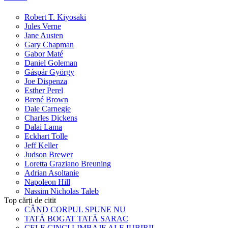
Robert T. Kiyosaki
Jules Verne
Jane Austen
Gary Chapman
Gabor Maté
Daniel Goleman
Gáspár György
Joe Dispenza
Esther Perel
Brené Brown
Dale Carnegie
Charles Dickens
Dalai Lama
Eckhart Tolle
Jeff Keller
Judson Brewer
Loretta Graziano Breuning
Adrian Asoltanie
Napoleon Hill
Nassim Nicholas Taleb
Top cărți de citit
CÂND CORPUL SPUNE NU
TATĂ BOGAT TATĂ SARAC
CELE CINCI LIMBAJE ALE IUBIRII