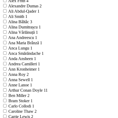
Alex Frith
4
Alexandre Dumas
2
Ali Abdul-Qader
1
Ali Smith
1
Alina Bâltâc
3
Alina Dumitrașcu
1
Alina Vârlănuță
1
Ana Andreescu
1
Ana Maria Brânză
1
Anca Lungu
1
Anca Smărăndache
1
Anda Ansheen
1
Andrea Camilleri
1
Ann Kronheimer
1
Anna Roy
2
Anna Sewell
1
Anne Lanoe
1
Arthur Conan Doyle
11
Ben Miller
2
Bram Stoker
1
Carlo Collodi
1
Caroline Thaw
2
Carrie Lewis
2