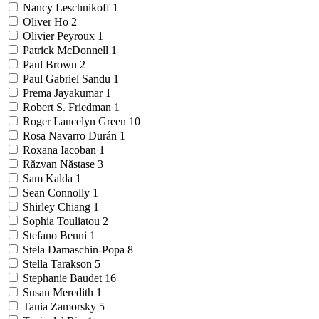
Nancy Leschnikoff
1
Oliver Ho
2
Olivier Peyroux
1
Patrick McDonnell
1
Paul Brown
2
Paul Gabriel Sandu
1
Prema Jayakumar
1
Robert S. Friedman
1
Roger Lancelyn Green
10
Rosa Navarro Durán
1
Roxana Iacoban
1
Răzvan Năstase
3
Sam Kalda
1
Sean Connolly
1
Shirley Chiang
1
Sophia Touliatou
2
Stefano Benni
1
Stela Damaschin-Popa
8
Stella Tarakson
5
Stephanie Baudet
16
Susan Meredith
1
Tania Zamorsky
5