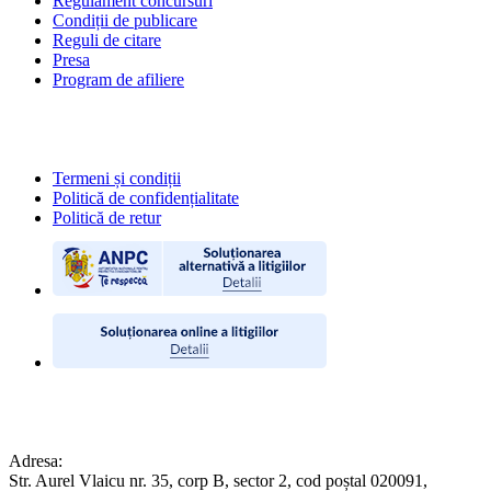
Regulament concursuri
Condiții de publicare
Reguli de citare
Presa
Program de afiliere
POLITICI
Termeni și condiții
Politică de confidențialitate
Politică de retur
CONTACT
Adresa:
Str. Aurel Vlaicu nr. 35, corp B, sector 2, cod poștal 020091,