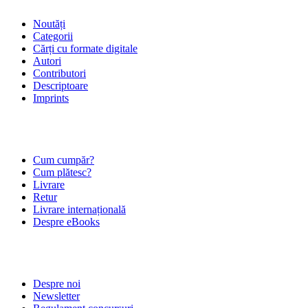
Noutăți
Categorii
Cărți cu formate digitale
Autori
Contributori
Descriptoare
Imprints
ÎNTREBĂRI FRECVENTE
Cum cumpăr?
Cum plătesc?
Livrare
Retur
Livrare internațională
Despre eBooks
DESPRE NOI
Despre noi
Newsletter