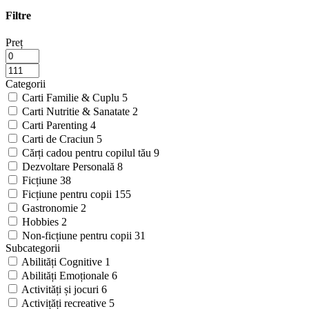
Filtre
Preț
Categorii
Carti Familie & Cuplu
5
Carti Nutritie & Sanatate
2
Carti Parenting
4
Carti de Craciun
5
Cărți cadou pentru copilul tău
9
Dezvoltare Personală
8
Ficțiune
38
Ficțiune pentru copii
155
Gastronomie
2
Hobbies
2
Non-ficțiune pentru copii
31
Subcategorii
Abilități Cognitive
1
Abilități Emoționale
6
Activități și jocuri
6
Activițăți recreative
5