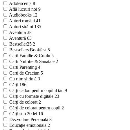
Adolescență
8
Află lucruri noi
9
Audiobooks
12
Autori români
41
Autori străini
135
Aventură
38
Aventură
63
Bestseller25
2
Bestsellers Bookfest
5
Carti Familie & Cuplu
5
Carti Nutritie & Sanatate
2
Carti Parenting
4
Carti de Craciun
5
Cu ritm și rimă
3
Cărți
186
Cărți cadou pentru copilul tău
9
Cărți cu formate digitale
23
Cărți de colorat
2
Cărți de colorat pentru copii
2
Cărți sub 20 lei
16
Dezvoltare Personală
8
Educație emoțională
2