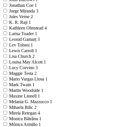
Jonathan Coe
1
Jorge Miranda
3
Jules Verne
2
K. R. Raji
1
Kathleen Olmstead
4
Larisa Toader
1
Leonid Gamarț
3
Lev Tolstoi
1
Lewis Carroll
1
Lisa Church
2
Louisa May Alcott
1
Lucy Corvino
3
Maggie Testa
2
Mario Vargas Llosa
1
Mark Twain
1
Martin Woodside
1
Maxine Linnell
1
Melania G. Mazzucco
1
Mihaela Bilic
2
Mirela Retegan
4
Monica Bătrânu
1
Mónica Armiño
1