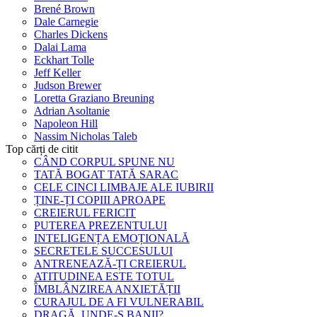
Brené Brown
Dale Carnegie
Charles Dickens
Dalai Lama
Eckhart Tolle
Jeff Keller
Judson Brewer
Loretta Graziano Breuning
Adrian Asoltanie
Napoleon Hill
Nassim Nicholas Taleb
Top cărți de citit
CÂND CORPUL SPUNE NU
TATĂ BOGAT TATĂ SARAC
CELE CINCI LIMBAJE ALE IUBIRII
ȚINE-ȚI COPIII APROAPE
CREIERUL FERICIT
PUTEREA PREZENTULUI
INTELIGENȚA EMOȚIONALĂ
SECRETELE SUCCESULUI
ANTRENEAZĂ-ȚI CREIERUL
ATITUDINEA ESTE TOTUL
ÎMBLÂNZIREA ANXIETĂȚII
CURAJUL DE A FI VULNERABIL
DRAGĂ, UNDE-S BANII?