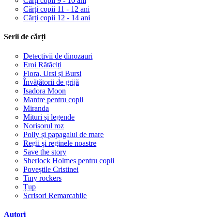
Cărți copii 9 - 10 ani
Cărți copii 11 - 12 ani
Cărți copii 12 - 14 ani
Serii de cărți
Detectivii de dinozauri
Eroi Rătăciți
Flora, Ursi și Bursi
Învățătorii de grijă
Isadora Moon
Mantre pentru copii
Miranda
Mituri și legende
Norișorul roz
Polly și papagalul de mare
Regii și reginele noastre
Save the story
Sherlock Holmes pentru copii
Poveștile Cristinei
Tiny rockers
Țup
Scrisori Remarcabile
Autori