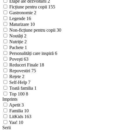
Etape ale dezvoltării
2
Ficțiune pentru copii
155
Gastronomie
2
Legende
16
Maturizare
10
Non-ficțiune pentru copii
30
Noutăți
2
Nutriție
2
Pachete
1
Personalități care inspiră
6
Povești
63
Reduceri Finale
18
Repovestiri
75
Rețete
2
Self-Help
7
Toată familia
1
Top 100
8
Imprints
Apetit
3
Familia
10
LitKids
163
Yaa!
10
Serii