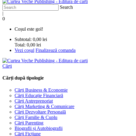
Search
|
0
Coșul este gol!
Subtotal:
0,00 lei
Total:
0,00 lei
Vezi coșul
Finalizează comanda
Cărți
Cărți după tipologie
Cărți Business & Economie
Cărți Educație Financiară
Cărți Antreprenoriat
Cărți Marketing & Comunicare
Cărți Dezvoltare Personală
Cărți Familie & Cuplu
Cărți Parenting
Biografii și Autobiografii
Cărți Ficțiune