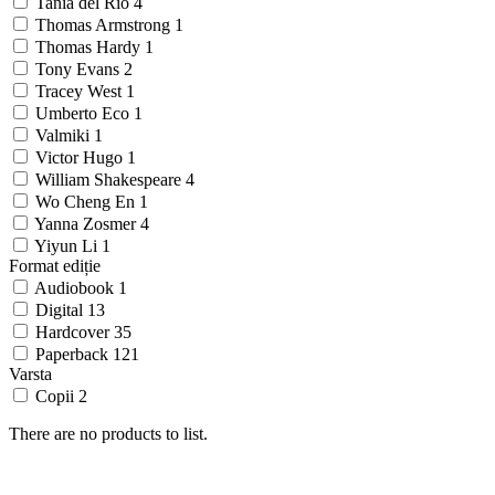
Tania del Rio
4
Thomas Armstrong
1
Thomas Hardy
1
Tony Evans
2
Tracey West
1
Umberto Eco
1
Valmiki
1
Victor Hugo
1
William Shakespeare
4
Wo Cheng En
1
Yanna Zosmer
4
Yiyun Li
1
Format ediție
Audiobook
1
Digital
13
Hardcover
35
Paperback
121
Varsta
Copii
2
There are no products to list.
SHOP