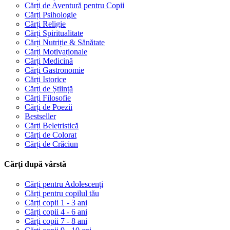
Cărți de Aventură pentru Copii
Cărți Psihologie
Cărți Religie
Cărți Spiritualitate
Cărți Nutriție & Sănătate
Cărți Motivaționale
Cărți Medicină
Cărți Gastronomie
Cărți Istorice
Cărți de Știință
Cărți Filosofie
Cărți de Poezii
Bestseller
Cărți Beletristică
Cărți de Colorat
Cărți de Crăciun
Cărți după vârstă
Cărți pentru Adolescenți
Cărți pentru copilul tău
Cărți copii 1 - 3 ani
Cărți copii 4 - 6 ani
Cărți copii 7 - 8 ani