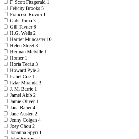
F. Scott Fitzgerald
1
Felicity Brooks
5
Francesc Rovira
1
Gabi Toma
3
Gill Tavner
6
H.G. Wells
2
Harriet Muncaster
10
Helen Street
3
Herman Melville
1
Homer
1
Horia Tecău
3
Howard Pyle
2
Isabel Coe
1
Itziar Miranda
3
J. M. Barrie
1
Jamel Akib
2
Jamie Oliver
1
Jana Bauer
4
Jane Austen
2
Jenny Colgan
4
Joey Chou
2
Johanna Spyri
1
John Burrows
1