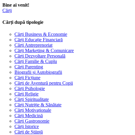
Bine ai venit!
Cărți
Cărți după tipologie
Cărți Business & Economie
Cărți Educație Financiară
Cărți Antreprenoriat
Cărți Marketing & Comunicare
Cărți Dezvoltare Personală
Cărți Familie & Cuplu
Cărți Parenting
Biografii și Autobiografii
Cărți Ficțiune
Cărți de Aventură pentru Copii
Cărți Psihologie
Cărți Religie
Cărți Spiritualitate
Cărți Nutriție & Sănătate
Cărți Motivaționale
Cărți Medicină
Cărți Gastronomie
Cărți Istorice
Cărți de Știință