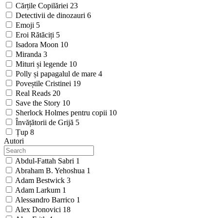
Cărțile Copilăriei
23
Detectivii de dinozauri
6
Emoji
5
Eroi Rătăciți
5
Isadora Moon
10
Miranda
3
Mituri și legende
10
Polly și papagalul de mare
4
Poveștile Cristinei
19
Real Reads
20
Save the Story
10
Sherlock Holmes pentru copii
10
Învățătorii de Grijă
5
Țup
8
Autori
Abdul-Fattah Sabri
1
Abraham B. Yehoshua
1
Adam Bestwick
3
Adam Larkum
1
Alessandro Barrico
1
Alex Donovici
18