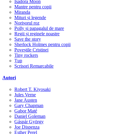
Isadora Moon
Mantre pentru copii
Miranda
Mituri și legende
Norișorul roz
Polly și papagalul de mare
Regii și reginele noastre
Save the story
Sherlock Holmes pentru copii
Poveștile Cristinei
Tiny rockers
Țup
Scrisori Remarcabile
Autori
Robert T. Kiyosaki
Jules Verne
Jane Austen
Gary Chapman
Gabor Maté
Daniel Goleman
Gáspár György
Joe Dispenza
Esther Perel