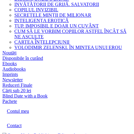
INVĂȚĂTORII DE GRIJĂ. SALVATORII
COPILUL INVIZIBIL
SECRETELE MINȚII DE MILIONAR
INTELIGENȚA EROTICĂ
ȚUP. IMPOSIBIL E DOAR UN CUVÂNT
CUM SĂ LE VORBIM COPIILOR ASTFEL ÎNCÂT SĂ
NE ASCULTE
CARTEA ÎNȚELEPCIUNII
VOLODIMIR ZELENSKI. ÎN MINTEA UNUI EROU
Noutăți
Disponibile în curând
Ebooks
Audiobooks
Imprints
Newsletter
Reduceri Finale
Cărți sub 20 lei
Blind Date with a Book
Pachete
Contul meu
Contact