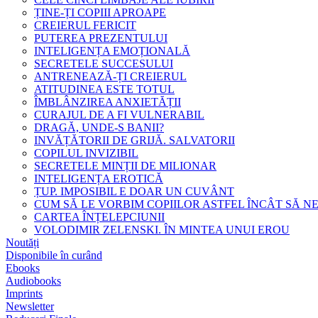
ȚINE-ȚI COPIII APROAPE
CREIERUL FERICIT
PUTEREA PREZENTULUI
INTELIGENȚA EMOȚIONALĂ
SECRETELE SUCCESULUI
ANTRENEAZĂ-ȚI CREIERUL
ATITUDINEA ESTE TOTUL
ÎMBLÂNZIREA ANXIETĂȚII
CURAJUL DE A FI VULNERABIL
DRAGĂ, UNDE-S BANII?
INVĂȚĂTORII DE GRIJĂ. SALVATORII
COPILUL INVIZIBIL
SECRETELE MINȚII DE MILIONAR
INTELIGENȚA EROTICĂ
ȚUP. IMPOSIBIL E DOAR UN CUVÂNT
CUM SĂ LE VORBIM COPIILOR ASTFEL ÎNCÂT SĂ N
CARTEA ÎNȚELEPCIUNII
VOLODIMIR ZELENSKI. ÎN MINTEA UNUI EROU
Noutăți
Disponibile în curând
Ebooks
Audiobooks
Imprints
Newsletter