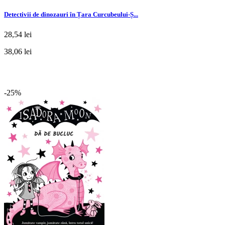
Detectivii de dinozauri în Țara Curcubeului-Ș...
28,54 lei
38,06 lei
-25%