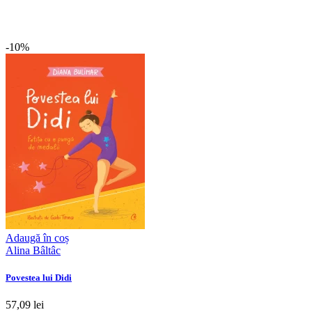
-10%
Adaugă în coș
Alina Bâltâc
Povestea lui Didi
57,09 lei