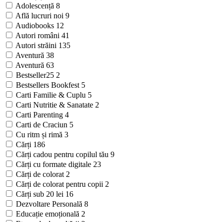
Adolescență
8
Află lucruri noi
9
Audiobooks
12
Autori români
41
Autori străini
135
Aventură
38
Aventură
63
Bestseller25
2
Bestsellers Bookfest
5
Carti Familie & Cuplu
5
Carti Nutritie & Sanatate
2
Carti Parenting
4
Carti de Craciun
5
Cu ritm și rimă
3
Cărți
186
Cărți cadou pentru copilul tău
9
Cărți cu formate digitale
23
Cărți de colorat
2
Cărți de colorat pentru copii
2
Cărți sub 20 lei
16
Dezvoltare Personală
8
Educație emoțională
2