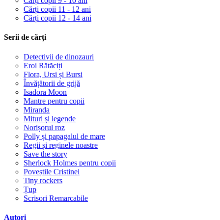
Cărți copii 9 - 10 ani
Cărți copii 11 - 12 ani
Cărți copii 12 - 14 ani
Serii de cărți
Detectivii de dinozauri
Eroi Rătăciți
Flora, Ursi și Bursi
Învățătorii de grijă
Isadora Moon
Mantre pentru copii
Miranda
Mituri și legende
Norișorul roz
Polly și papagalul de mare
Regii și reginele noastre
Save the story
Sherlock Holmes pentru copii
Poveștile Cristinei
Tiny rockers
Țup
Scrisori Remarcabile
Autori