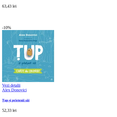
63,43 lei
-10%
Vezi detalii
Alex Donovici
Țup și prietenii săi
52,33 lei