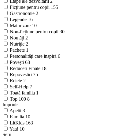
Etape ale dezvoltării
2
Ficțiune pentru copii
155
Gastronomie
2
Legende
16
Maturizare
10
Non-ficțiune pentru copii
30
Noutăți
2
Nutriție
2
Pachete
1
Personalități care inspiră
6
Povești
63
Reduceri Finale
18
Repovestiri
75
Rețete
2
Self-Help
7
Toată familia
1
Top 100
8
Imprints
Apetit
3
Familia
10
LitKids
163
Yaa!
10
Serii