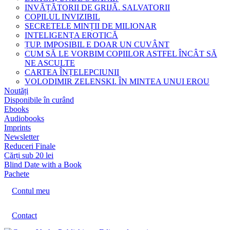
INVĂȚĂTORII DE GRIJĂ. SALVATORII
COPILUL INVIZIBIL
SECRETELE MINȚII DE MILIONAR
INTELIGENȚA EROTICĂ
ȚUP. IMPOSIBIL E DOAR UN CUVÂNT
CUM SĂ LE VORBIM COPIILOR ASTFEL ÎNCÂT SĂ
NE ASCULTE
CARTEA ÎNȚELEPCIUNII
VOLODIMIR ZELENSKI. ÎN MINTEA UNUI EROU
Noutăți
Disponibile în curând
Ebooks
Audiobooks
Imprints
Newsletter
Reduceri Finale
Cărți sub 20 lei
Blind Date with a Book
Pachete
Contul meu
Contact