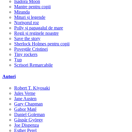
Isadora Moon
Mantre pentru copii
Miranda
Mituri și legende
Norișorul roz
Polly și papagalul de mare
Regii și reginele noastre
Save the story
Sherlock Holmes pentru copii
Poveștile Cristinei
Tiny rockers
Țup
Scrisori Remarcabile
Autori
Robert T. Kiyosaki
Jules Verne
Jane Austen
Gary Chapman
Gabor Maté
Daniel Goleman
Gáspár György
Joe Dispenza
Esther Perel