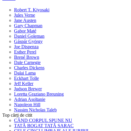
Robert T. Kiyosaki
Jules Verne
Jane Austen
Gary Chapman
Gabor Maté
Daniel Goleman
Gáspár György
Joe Dispenza
Esther Perel
Brené Brown
Dale Carnegie
Charles Dickens
Dalai Lama
Eckhart Tolle
Jeff Keller
Judson Brewer
Loretta Graziano Breuning
Adrian Asoltanie
Napoleon Hill
Nassim Nicholas Taleb
Top cărți de citit
CÂND CORPUL SPUNE NU
TATĂ BOGAT TATĂ SARAC
CELE CINCI LIMBAJE ALE IUBIRII