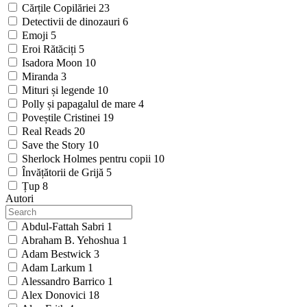
Cărțile Copilăriei
23
Detectivii de dinozauri
6
Emoji
5
Eroi Rătăciți
5
Isadora Moon
10
Miranda
3
Mituri și legende
10
Polly și papagalul de mare
4
Poveștile Cristinei
19
Real Reads
20
Save the Story
10
Sherlock Holmes pentru copii
10
Învățătorii de Grijă
5
Țup
8
Autori
Abdul-Fattah Sabri
1
Abraham B. Yehoshua
1
Adam Bestwick
3
Adam Larkum
1
Alessandro Barrico
1
Alex Donovici
18