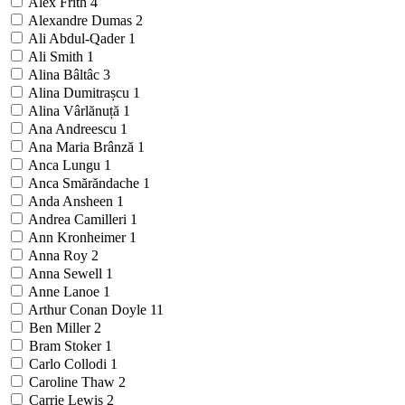
Alex Frith
4
Alexandre Dumas
2
Ali Abdul-Qader
1
Ali Smith
1
Alina Bâltâc
3
Alina Dumitrașcu
1
Alina Vârlănuță
1
Ana Andreescu
1
Ana Maria Brânză
1
Anca Lungu
1
Anca Smărăndache
1
Anda Ansheen
1
Andrea Camilleri
1
Ann Kronheimer
1
Anna Roy
2
Anna Sewell
1
Anne Lanoe
1
Arthur Conan Doyle
11
Ben Miller
2
Bram Stoker
1
Carlo Collodi
1
Caroline Thaw
2
Carrie Lewis
2