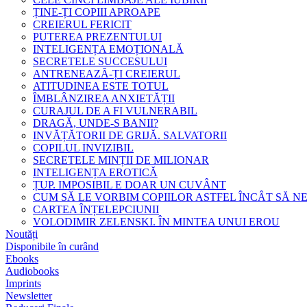
ȚINE-ȚI COPIII APROAPE
CREIERUL FERICIT
PUTEREA PREZENTULUI
INTELIGENȚA EMOȚIONALĂ
SECRETELE SUCCESULUI
ANTRENEAZĂ-ȚI CREIERUL
ATITUDINEA ESTE TOTUL
ÎMBLÂNZIREA ANXIETĂȚII
CURAJUL DE A FI VULNERABIL
DRAGĂ, UNDE-S BANII?
INVĂȚĂTORII DE GRIJĂ. SALVATORII
COPILUL INVIZIBIL
SECRETELE MINȚII DE MILIONAR
INTELIGENȚA EROTICĂ
ȚUP. IMPOSIBIL E DOAR UN CUVÂNT
CUM SĂ LE VORBIM COPIILOR ASTFEL ÎNCÂT SĂ N
CARTEA ÎNȚELEPCIUNII
VOLODIMIR ZELENSKI. ÎN MINTEA UNUI EROU
Noutăți
Disponibile în curând
Ebooks
Audiobooks
Imprints
Newsletter