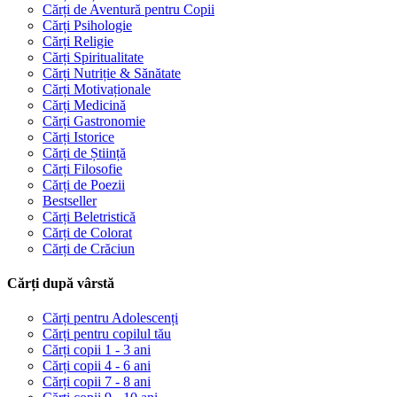
Cărți de Aventură pentru Copii
Cărți Psihologie
Cărți Religie
Cărți Spiritualitate
Cărți Nutriție & Sănătate
Cărți Motivaționale
Cărți Medicină
Cărți Gastronomie
Cărți Istorice
Cărți de Știință
Cărți Filosofie
Cărți de Poezii
Bestseller
Cărți Beletristică
Cărți de Colorat
Cărți de Crăciun
Cărți după vârstă
Cărți pentru Adolescenți
Cărți pentru copilul tău
Cărți copii 1 - 3 ani
Cărți copii 4 - 6 ani
Cărți copii 7 - 8 ani