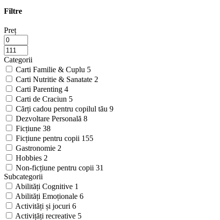
Filtre
Preț
Categorii
Carti Familie & Cuplu
5
Carti Nutritie & Sanatate
2
Carti Parenting
4
Carti de Craciun
5
Cărți cadou pentru copilul tău
9
Dezvoltare Personală
8
Ficțiune
38
Ficțiune pentru copii
155
Gastronomie
2
Hobbies
2
Non-ficțiune pentru copii
31
Subcategorii
Abilități Cognitive
1
Abilități Emoționale
6
Activități și jocuri
6
Activițăți recreative
5