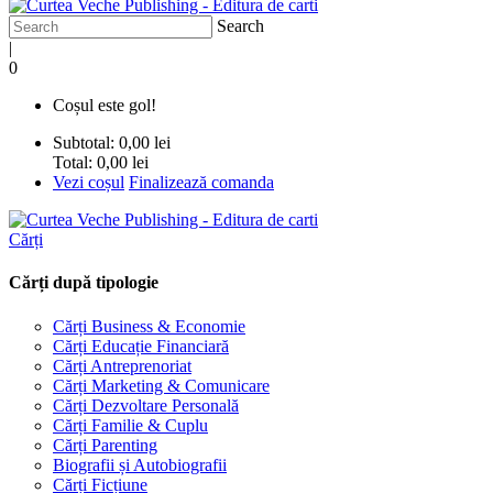
Search
|
0
Coșul este gol!
Subtotal:
0,00 lei
Total:
0,00 lei
Vezi coșul
Finalizează comanda
Cărți
Cărți după tipologie
Cărți Business & Economie
Cărți Educație Financiară
Cărți Antreprenoriat
Cărți Marketing & Comunicare
Cărți Dezvoltare Personală
Cărți Familie & Cuplu
Cărți Parenting
Biografii și Autobiografii
Cărți Ficțiune