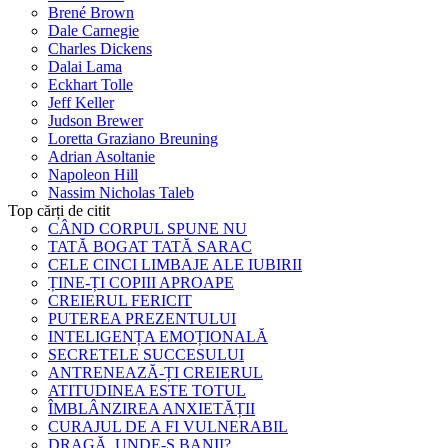
Brené Brown
Dale Carnegie
Charles Dickens
Dalai Lama
Eckhart Tolle
Jeff Keller
Judson Brewer
Loretta Graziano Breuning
Adrian Asoltanie
Napoleon Hill
Nassim Nicholas Taleb
Top cărți de citit
CÂND CORPUL SPUNE NU
TATĂ BOGAT TATĂ SARAC
CELE CINCI LIMBAJE ALE IUBIRII
ȚINE-ȚI COPIII APROAPE
CREIERUL FERICIT
PUTEREA PREZENTULUI
INTELIGENȚA EMOȚIONALĂ
SECRETELE SUCCESULUI
ANTRENEAZĂ-ȚI CREIERUL
ATITUDINEA ESTE TOTUL
ÎMBLÂNZIREA ANXIETĂȚII
CURAJUL DE A FI VULNERABIL
DRAGĂ, UNDE-S BANII?