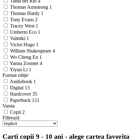
Tania del Rio
4
Thomas Armstrong
1
Thomas Hardy
1
Tony Evans
2
Tracey West
1
Umberto Eco
1
Valmiki
1
Victor Hugo
1
William Shakespeare
4
Wo Cheng En
1
Yanna Zosmer
4
Yiyun Li
1
Format ediție
Audiobook
1
Digital
13
Hardcover
35
Paperback
121
Varsta
Copii
2
Filtrează
Carti copii 9 - 10 ani - alege cartea favorita