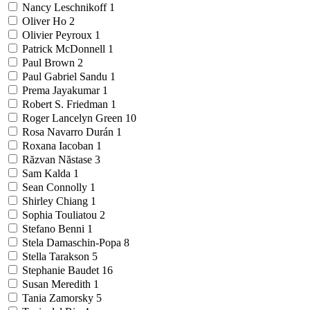
Nancy Leschnikoff
1
Oliver Ho
2
Olivier Peyroux
1
Patrick McDonnell
1
Paul Brown
2
Paul Gabriel Sandu
1
Prema Jayakumar
1
Robert S. Friedman
1
Roger Lancelyn Green
10
Rosa Navarro Durán
1
Roxana Iacoban
1
Răzvan Năstase
3
Sam Kalda
1
Sean Connolly
1
Shirley Chiang
1
Sophia Touliatou
2
Stefano Benni
1
Stela Damaschin-Popa
8
Stella Tarakson
5
Stephanie Baudet
16
Susan Meredith
1
Tania Zamorsky
5