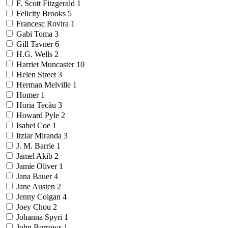
F. Scott Fitzgerald
1
Felicity Brooks
5
Francesc Rovira
1
Gabi Toma
3
Gill Tavner
6
H.G. Wells
2
Harriet Muncaster
10
Helen Street
3
Herman Melville
1
Homer
1
Horia Tecău
3
Howard Pyle
2
Isabel Coe
1
Itziar Miranda
3
J. M. Barrie
1
Jamel Akib
2
Jamie Oliver
1
Jana Bauer
4
Jane Austen
2
Jenny Colgan
4
Joey Chou
2
Johanna Spyri
1
John Burrows
1