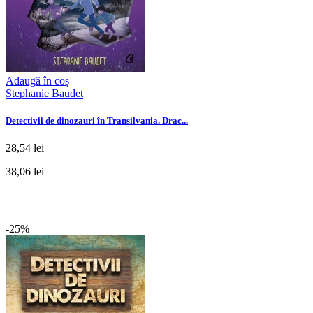
Adaugă în coș
Stephanie Baudet
Detectivii de dinozauri în Transilvania. Drac...
28,54 lei
38,06 lei
-25%