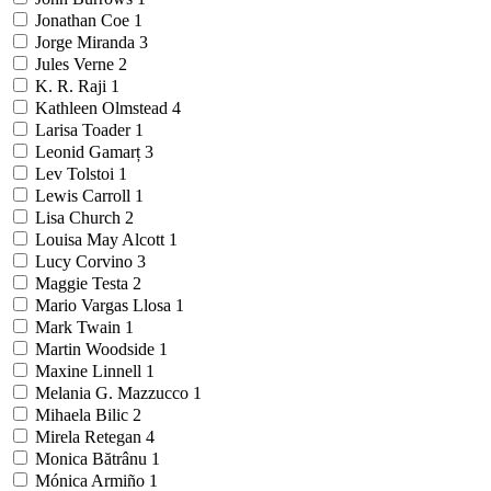
Jonathan Coe
1
Jorge Miranda
3
Jules Verne
2
K. R. Raji
1
Kathleen Olmstead
4
Larisa Toader
1
Leonid Gamarț
3
Lev Tolstoi
1
Lewis Carroll
1
Lisa Church
2
Louisa May Alcott
1
Lucy Corvino
3
Maggie Testa
2
Mario Vargas Llosa
1
Mark Twain
1
Martin Woodside
1
Maxine Linnell
1
Melania G. Mazzucco
1
Mihaela Bilic
2
Mirela Retegan
4
Monica Bătrânu
1
Mónica Armiño
1