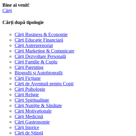
Bine ai venit!
Cărți
Cărți după tipologie
Cărți Business & Economie
Cărți Educație Financiară
Cărți Antreprenoriat
Cărți Marketing & Comunicare
Cărți Dezvoltare Personală
Cărți Familie & Cuplu
Cărți Parenting
Biografii și Autobiografii
Cărți Ficțiune
Cărți de Aventură pentru Copii
Cărți Psihologie
Cărți Religie
Cărți Spiritualitate
Cărți Nutriție & Sănătate
Cărți Motivaționale
Cărți Medicină
Cărți Gastronomie
Cărți Istorice
Cărți de Știință