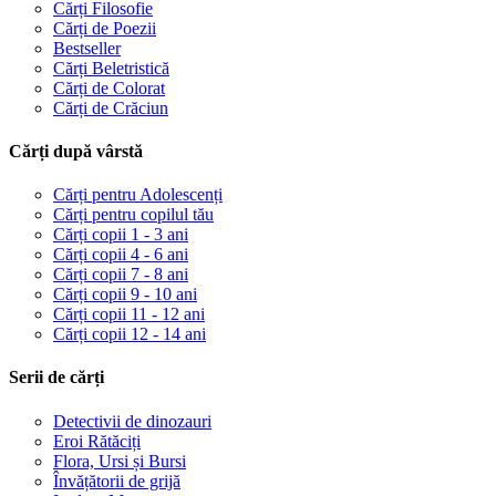
Cărți Filosofie
Cărți de Poezii
Bestseller
Cărți Beletristică
Cărți de Colorat
Cărți de Crăciun
Cărți după vârstă
Cărți pentru Adolescenți
Cărți pentru copilul tău
Cărți copii 1 - 3 ani
Cărți copii 4 - 6 ani
Cărți copii 7 - 8 ani
Cărți copii 9 - 10 ani
Cărți copii 11 - 12 ani
Cărți copii 12 - 14 ani
Serii de cărți
Detectivii de dinozauri
Eroi Rătăciți
Flora, Ursi și Bursi
Învățătorii de grijă