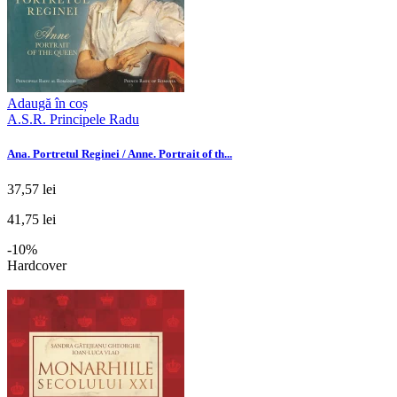
Adaugă în coș
A.S.R. Principele Radu
Ana. Portretul Reginei / Anne. Portrait of th...
37,57 lei
41,75 lei
-10%
Hardcover