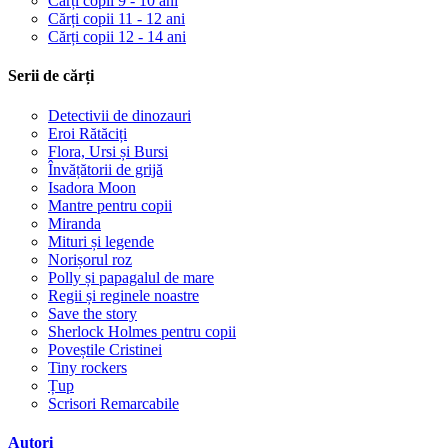
Cărți copii 9 - 10 ani
Cărți copii 11 - 12 ani
Cărți copii 12 - 14 ani
Serii de cărți
Detectivii de dinozauri
Eroi Rătăciți
Flora, Ursi și Bursi
Învățătorii de grijă
Isadora Moon
Mantre pentru copii
Miranda
Mituri și legende
Norișorul roz
Polly și papagalul de mare
Regii și reginele noastre
Save the story
Sherlock Holmes pentru copii
Poveștile Cristinei
Tiny rockers
Țup
Scrisori Remarcabile
Autori