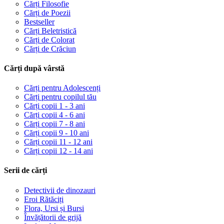
Cărți Filosofie
Cărți de Poezii
Bestseller
Cărți Beletristică
Cărți de Colorat
Cărți de Crăciun
Cărți după vârstă
Cărți pentru Adolescenți
Cărți pentru copilul tău
Cărți copii 1 - 3 ani
Cărți copii 4 - 6 ani
Cărți copii 7 - 8 ani
Cărți copii 9 - 10 ani
Cărți copii 11 - 12 ani
Cărți copii 12 - 14 ani
Serii de cărți
Detectivii de dinozauri
Eroi Rătăciți
Flora, Ursi și Bursi
Învățătorii de grijă