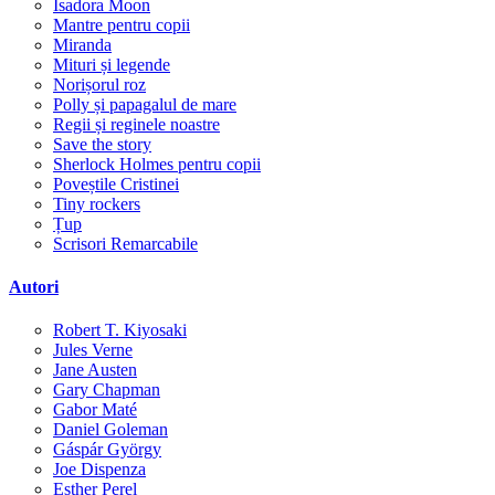
Isadora Moon
Mantre pentru copii
Miranda
Mituri și legende
Norișorul roz
Polly și papagalul de mare
Regii și reginele noastre
Save the story
Sherlock Holmes pentru copii
Poveștile Cristinei
Tiny rockers
Țup
Scrisori Remarcabile
Autori
Robert T. Kiyosaki
Jules Verne
Jane Austen
Gary Chapman
Gabor Maté
Daniel Goleman
Gáspár György
Joe Dispenza
Esther Perel