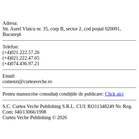
CONTACT
Adresa:
Str. Aurel Vlaicu nr. 35, corp B, sector 2, cod poștal 020091,
Bucureşti
Telefon:
(+4)021.222.57.26
(+4)021.222.47.65
(+4)074.436.97.21
Email:
comenzi@curteaveche.ro
Pentru manuscrise consultați condițiile de publicare:
Click aici
S.C. Curtea Veche Publishing S.R.L. CUI: RO11348249 Nr. Reg.
Com: J40/13066/1998
Curtea Veche Publishing © 2026