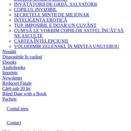
INVĂȚĂTORII DE GRIJĂ. SALVATORII
COPILUL INVIZIBIL
SECRETELE MINȚII DE MILIONAR
INTELIGENȚA EROTICĂ
ȚUP. IMPOSIBIL E DOAR UN CUVÂNT
CUM SĂ LE VORBIM COPIILOR ASTFEL ÎNCÂT SĂ
NE ASCULTE
CARTEA ÎNȚELEPCIUNII
VOLODIMIR ZELENSKI. ÎN MINTEA UNUI EROU
Noutăți
Disponibile în curând
Ebooks
Audiobooks
Imprints
Newsletter
Reduceri Finale
Cărți sub 20 lei
Blind Date with a Book
Pachete
Contul meu
Contact