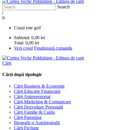
Search
|
0
Coșul este gol!
Subtotal:
0,00 lei
Total:
0,00 lei
Vezi coșul
Finalizează comanda
Cărți
Cărți după tipologie
Cărți Business & Economie
Cărți Educație Financiară
Cărți Antreprenoriat
Cărți Marketing & Comunicare
Cărți Dezvoltare Personală
Cărți Familie & Cuplu
Cărți Parenting
Biografii și Autobiografii
Cărți Ficțiune