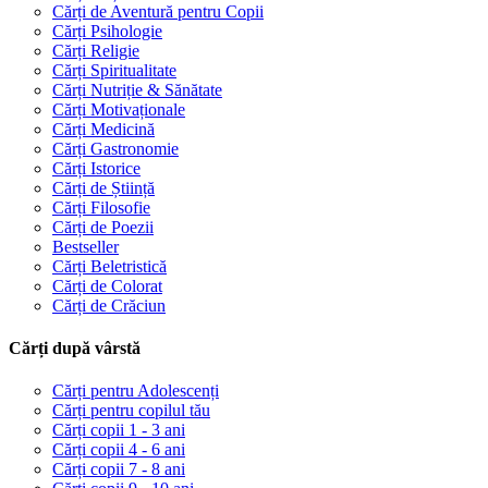
Cărți de Aventură pentru Copii
Cărți Psihologie
Cărți Religie
Cărți Spiritualitate
Cărți Nutriție & Sănătate
Cărți Motivaționale
Cărți Medicină
Cărți Gastronomie
Cărți Istorice
Cărți de Știință
Cărți Filosofie
Cărți de Poezii
Bestseller
Cărți Beletristică
Cărți de Colorat
Cărți de Crăciun
Cărți după vârstă
Cărți pentru Adolescenți
Cărți pentru copilul tău
Cărți copii 1 - 3 ani
Cărți copii 4 - 6 ani
Cărți copii 7 - 8 ani