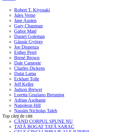
Robert T. Kiyosaki
Jules Verne
Jane Austen
Gary Chapman
Gabor Maté
Daniel Goleman
Gáspár György
Joe Dispenza
Esther Perel
Brené Brown
Dale Carnegie
Charles Dickens
Dalai Lama
Eckhart Tolle
Jeff Keller
Judson Brewer
Loretta Graziano Breuning
Adrian Asoltanie
Napoleon Hill
Nassim Nicholas Taleb
Top cărți de citit
CÂND CORPUL SPUNE NU
TATĂ BOGAT TATĂ SARAC
CELE CINCI LIMBAJE ALE IUBIRII