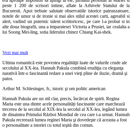
era aproape imposibil sa ajungi la ele, jurnalul personal al Mariei si
peste 1 200 de scrisori intime, aflate la Arhivele Statului de la
Bucuresti. Apoi trebuie salutate observatiile istorice patrunzatoare,
notele de umor si de ironie si mai ales stilul acestei carti, agreabil si
alert, vadind un puternic talent scriitoricesc, pe care l-a probat si in
alte doua biografii, una a imparatesei Victoria a Prusiei, iar cealalta a
lui Soong Mei-ling, sotia liderului chinez Chiang Kai-shek.
Vezi mai mult
Ultima romantică este povestea regalităţii luate de valurile crude ale
secolului al XX-lea. Hannah Pakula combină erudiţia cu eleganţa
narativă într-o fascinantă redare a unei vieţi pline de iluzie, dramă şi
patos.
Arthur M. Schlesinger, Jr., istoric şi om politic american
Hannah Pakula are un stil clar, precis, încărcat de spirit. Regina
Maria este una dintre acele personalități fascinante care marchează
trecerea de la secolul al XIX-lea la secolul al XX-lea, legând lumea
de dinaintea Primului Război Mondial de cea care i-a urmat. Hannah
Pakula recreează lumea reginei Maria şi dovedeşte că aceasta a fost
o personalitate a istoriei cu totul ieşită din comun.