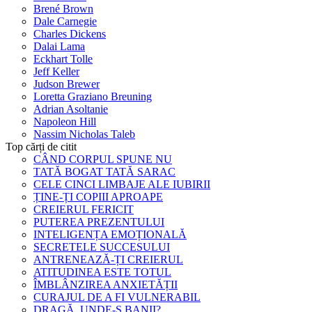
Brené Brown
Dale Carnegie
Charles Dickens
Dalai Lama
Eckhart Tolle
Jeff Keller
Judson Brewer
Loretta Graziano Breuning
Adrian Asoltanie
Napoleon Hill
Nassim Nicholas Taleb
Top cărți de citit
CÂND CORPUL SPUNE NU
TATĂ BOGAT TATĂ SARAC
CELE CINCI LIMBAJE ALE IUBIRII
ȚINE-ȚI COPIII APROAPE
CREIERUL FERICIT
PUTEREA PREZENTULUI
INTELIGENȚA EMOȚIONALĂ
SECRETELE SUCCESULUI
ANTRENEAZĂ-ȚI CREIERUL
ATITUDINEA ESTE TOTUL
ÎMBLÂNZIREA ANXIETĂȚII
CURAJUL DE A FI VULNERABIL
DRAGĂ, UNDE-S BANII?