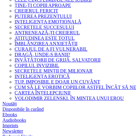
ȚINE-ȚI COPIII APROAPE
CREIERUL FERICIT
PUTEREA PREZENTULUI
INTELIGENȚA EMOȚIONALĂ
SECRETELE SUCCESULUI
ANTRENEAZĂ-ȚI CREIERUL
ATITUDINEA ESTE TOTUL
ÎMBLÂNZIREA ANXIETĂȚII
CURAJUL DE A FI VULNERABIL
DRAGĂ, UNDE-S BANII?
INVĂȚĂTORII DE GRIJĂ. SALVATORII
COPILUL INVIZIBIL
SECRETELE MINȚII DE MILIONAR
INTELIGENȚA EROTICĂ
ȚUP. IMPOSIBIL E DOAR UN CUVÂNT
CUM SĂ LE VORBIM COPIILOR ASTFEL ÎNCÂT SĂ N
CARTEA ÎNȚELEPCIUNII
VOLODIMIR ZELENSKI. ÎN MINTEA UNUI EROU
Noutăți
Disponibile în curând
Ebooks
Audiobooks
Imprints
Newsletter