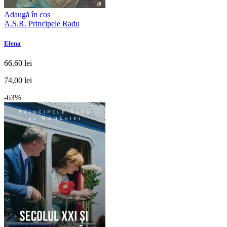
Adaugă în coș
A.S.R. Principele Radu
Elena
66,60 lei
74,00 lei
-63%