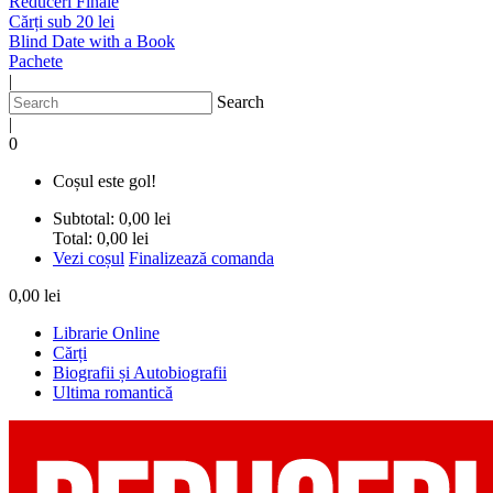
Reduceri Finale
Cărți sub 20 lei
Blind Date with a Book
Pachete
|
Search
|
0
Coșul este gol!
Subtotal:
0,00 lei
Total:
0,00 lei
Vezi coșul
Finalizează comanda
0,00 lei
Librarie Online
Cărți
Biografii și Autobiografii
Ultima romantică