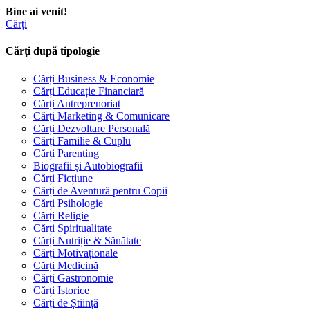
Bine ai venit!
Cărți
Cărți după tipologie
Cărți Business & Economie
Cărți Educație Financiară
Cărți Antreprenoriat
Cărți Marketing & Comunicare
Cărți Dezvoltare Personală
Cărți Familie & Cuplu
Cărți Parenting
Biografii și Autobiografii
Cărți Ficțiune
Cărți de Aventură pentru Copii
Cărți Psihologie
Cărți Religie
Cărți Spiritualitate
Cărți Nutriție & Sănătate
Cărți Motivaționale
Cărți Medicină
Cărți Gastronomie
Cărți Istorice
Cărți de Știință