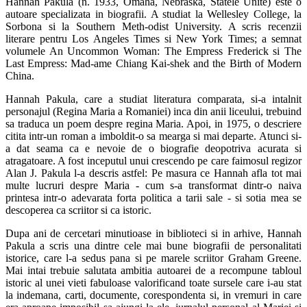
Hannah Pakula (n. 1933, Omaha, Nebraska, Statele Unite) este o
autoare specializata in biografii. A studiat la Wellesley College, la
Sorbona si la Southern Meth-odist University. A scris recenzii
literare pentru Los Angeles Times si New York Times; a semnat
volumele An Uncommon Woman: The Empress Frederick si The
Last Empress: Mad-ame Chiang Kai-shek and the Birth of Modern
China.
Hannah Pakula, care a studiat literatura comparata, si-a intalnit
personajul (Regina Maria a Romaniei) inca din anii liceului, trebuind
sa traduca un poem despre regina Maria. Apoi, in 1975, o descriere
citita intr-un roman a imboldit-o sa mearga si mai departe. Atunci si-
a dat seama ca e nevoie de o biografie deopotriva acurata si
atragatoare. A fost inceputul unui crescendo pe care faimosul regizor
Alan J. Pakula l-a descris astfel: Pe masura ce Hannah afla tot mai
multe lucruri despre Maria - cum s-a transformat dintr-o naiva
printesa intr-o adevarata forta politica a tarii sale - si sotia mea se
descoperea ca scriitor si ca istoric.
Dupa ani de cercetari minutioase in biblioteci si in arhive, Hannah
Pakula a scris una dintre cele mai bune biografii de personalitati
istorice, care l-a sedus pana si pe marele scriitor Graham Greene.
Mai intai trebuie salutata ambitia autoarei de a recompune tabloul
istoric al unei vieti fabuloase valorificand toate sursele care i-au stat
la indemana, carti, documente, corespondenta si, in vremuri in care