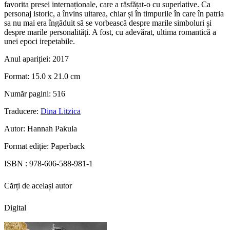
favorita presei internaționale, care a răsfățat-o cu superlative. Ca
personaj istoric, a învins uitarea, chiar și în timpurile în care în patria
sa nu mai era îngăduit să se vorbească despre marile simboluri și
despre marile personalități. A fost, cu adevărat, ultima romantică a
unei epoci irepetabile.
Anul apariției:
2017
Format:
15.0 x 21.0 cm
Număr pagini:
516
Traducere:
Dina Litzica
Autor:
Hannah Pakula
Format ediție:
Paperback
ISBN :
978-606-588-981-1
Cărți de același autor
Digital