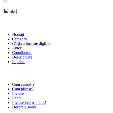
×
Închide
SHOP
Noutăți
Categorii
Cărți cu formate digitale
Autori
Contributori
Descriptoare
Imprints
ÎNTREBĂRI FRECVENTE
Cum cumpăr?
Cum plătesc?
Livrare
Retur
Livrare internațională
Despre eBooks