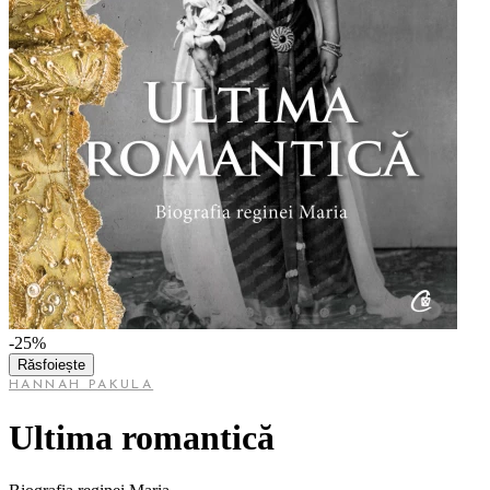
-25%
Răsfoiește
HANNAH PAKULA
Ultima romantică