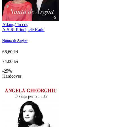
Adaugă în coș
A.S.R. Principele Radu
Nunta de Argint
66,60 lei
74,00 lei
-25%
Hardcover