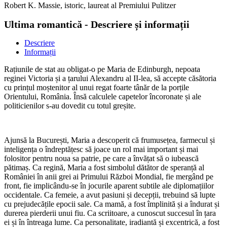
Robert K. Massie, istoric, laureat al Premiului Pulitzer
Ultima romantică - Descriere și informații
Descriere
Informații
Rațiunile de stat au obligat-o pe Maria de Edinburgh, nepoata
reginei Victoria și a țarului Alexandru al II-lea, să accepte căsătoria
cu prințul moștenitor al unui regat foarte tânăr de la porțile
Orientului, România. Însă calculele capetelor încoronate și ale
politicienilor s-au dovedit cu totul greșite.
Ajunsă la București, Maria a descoperit că frumusețea, farmecul și
inteligența o îndreptățesc să joace un rol mai important și mai
folositor pentru noua sa patrie, pe care a învățat să o iubească
pătimaș. Ca regină, Maria a fost simbolul dătător de speranță al
României în anii grei ai Primului Război Mondial, fie mergând pe
front, fie implicându-se în jocurile aparent subtile ale diplomațiilor
occidentale. Ca femeie, a avut pasiuni și decepții, trebuind să lupte
cu prejudecățile epocii sale. Ca mamă, a fost împlinită și a îndurat și
durerea pierderii unui fiu. Ca scriitoare, a cunoscut succesul în țara
ei și în întreaga lume. Ca personalitate, iradiantă și excentrică, a fost