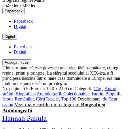
Biografia reginei Maria
55,50 lei
74,00 lei
Paperback
Paperback
Digital
Digital
Paperback
Digital
Adaugă în coș
Ultima romantică este povestea unei vieți fără asemănare, cu regi,
regine, prinți și prințese. La sfârșitul secolului al XIX-lea, a fi
principesă născută într-o mare casă domnitoare a Europei era mai
mult un neajuns decât un privilegiu.
Nr. pagini:
516
Format:
15.0 x 21.0 cm
Categorii:
Cărți
,
Autori
străini
,
Biografii și Autobiografii
,
Colecționabile
,
Istorie
,
Biografii
,
Istoria Românilor
,
Cărți Regale
,
Top 100
Descriptoare:
de făcut
Vezi toate cartile din categoria:
Biografii și
cadou
Autobiografii
Hannah Pakula