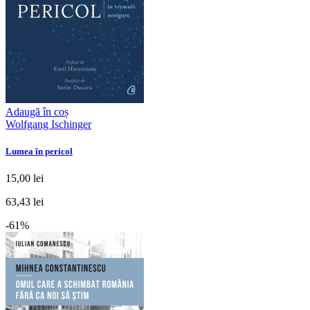
Adaugă în coș
Wolfgang Ischinger
Lumea în pericol
15,00 lei
63,43 lei
-61%