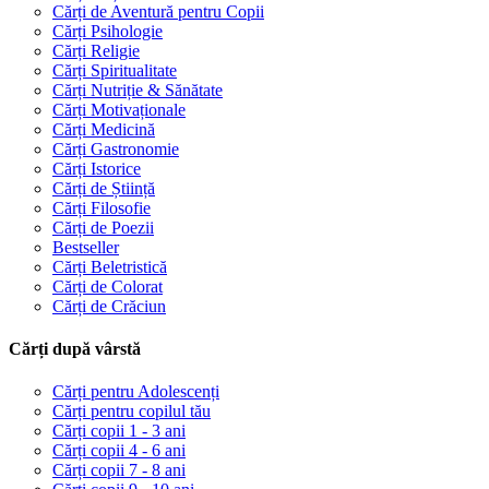
Cărți de Aventură pentru Copii
Cărți Psihologie
Cărți Religie
Cărți Spiritualitate
Cărți Nutriție & Sănătate
Cărți Motivaționale
Cărți Medicină
Cărți Gastronomie
Cărți Istorice
Cărți de Știință
Cărți Filosofie
Cărți de Poezii
Bestseller
Cărți Beletristică
Cărți de Colorat
Cărți de Crăciun
Cărți după vârstă
Cărți pentru Adolescenți
Cărți pentru copilul tău
Cărți copii 1 - 3 ani
Cărți copii 4 - 6 ani
Cărți copii 7 - 8 ani