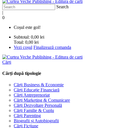
Search
|
0
Coșul este gol!
Subtotal:
0,00 lei
Total:
0,00 lei
Vezi coșul
Finalizează comanda
Cărți
Cărți după tipologie
Cărți Business & Economie
Cărți Educație Financiară
Cărți Antreprenoriat
Cărți Marketing & Comunicare
Cărți Dezvoltare Personală
Cărți Familie & Cuplu
Cărți Parenting
Biografii și Autobiografii
Cărți Ficțiune