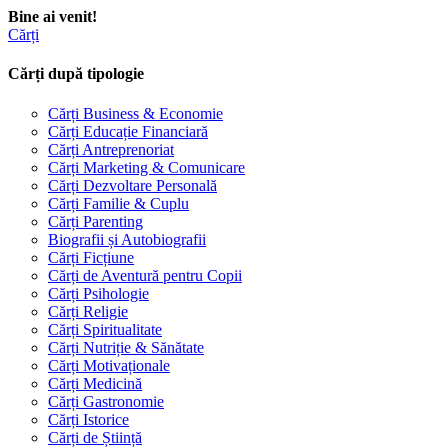
Bine ai venit!
Cărți
Cărți după tipologie
Cărți Business & Economie
Cărți Educație Financiară
Cărți Antreprenoriat
Cărți Marketing & Comunicare
Cărți Dezvoltare Personală
Cărți Familie & Cuplu
Cărți Parenting
Biografii și Autobiografii
Cărți Ficțiune
Cărți de Aventură pentru Copii
Cărți Psihologie
Cărți Religie
Cărți Spiritualitate
Cărți Nutriție & Sănătate
Cărți Motivaționale
Cărți Medicină
Cărți Gastronomie
Cărți Istorice
Cărți de Știință