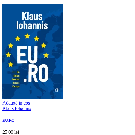
Adaugă în coș
Klaus Iohannis
EU.RO
25,00 lei