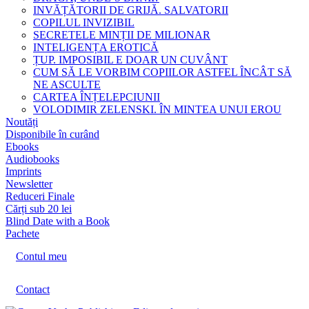
INVĂȚĂTORII DE GRIJĂ. SALVATORII
COPILUL INVIZIBIL
SECRETELE MINȚII DE MILIONAR
INTELIGENȚA EROTICĂ
ȚUP. IMPOSIBIL E DOAR UN CUVÂNT
CUM SĂ LE VORBIM COPIILOR ASTFEL ÎNCÂT SĂ
NE ASCULTE
CARTEA ÎNȚELEPCIUNII
VOLODIMIR ZELENSKI. ÎN MINTEA UNUI EROU
Noutăți
Disponibile în curând
Ebooks
Audiobooks
Imprints
Newsletter
Reduceri Finale
Cărți sub 20 lei
Blind Date with a Book
Pachete
Contul meu
Contact