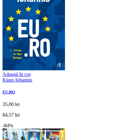
Adaugă în coș
Klaus Iohannis
EU.RO
35,00 lei
84,57 lei
-84%