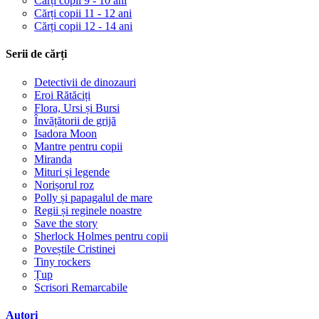
Cărți copii 9 - 10 ani
Cărți copii 11 - 12 ani
Cărți copii 12 - 14 ani
Serii de cărți
Detectivii de dinozauri
Eroi Rătăciți
Flora, Ursi și Bursi
Învățătorii de grijă
Isadora Moon
Mantre pentru copii
Miranda
Mituri și legende
Norișorul roz
Polly și papagalul de mare
Regii și reginele noastre
Save the story
Sherlock Holmes pentru copii
Poveștile Cristinei
Tiny rockers
Țup
Scrisori Remarcabile
Autori