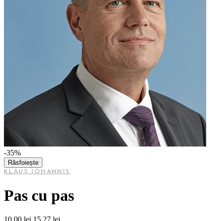
-35%
Răsfoiește
KLAUS IOHANNIS
Pas cu pas
10,00 lei
15,27 lei