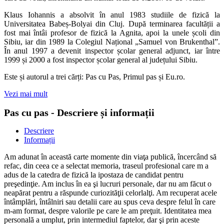
Klaus Iohannis a absolvit în anul 1983 studiile de fizică la
Universitatea Babeș-Bolyai din Cluj. După terminarea facultății a
fost mai întâi profesor de fizică la Agnita, apoi la unele școli din
Sibiu, iar din 1989 la Colegiul Național „Samuel von Brukenthal”.
În anul 1997 a devenit inspector școlar general adjunct, iar între
1999 și 2000 a fost inspector școlar general al județului Sibiu.
Este și autorul a trei cărți: Pas cu Pas, Primul pas și Eu.ro.
Vezi mai mult
Pas cu pas - Descriere și informații
Descriere
Informații
Am adunat în această carte momente din viaţa publică, încercând să
refac, din ceea ce a selectat memoria, traseul profesional care m a
adus de la catedra de fizică la ipostaza de candidat pentru
preşedinţie. Am inclus în ea şi lucruri personale, dar nu am făcut o
neapărat pentru a răspunde curiozităţii celorlalţi. Am recuperat acele
întâmplări, întâlniri sau detalii care au spus ceva despre felul în care
m-am format, despre valorile pe care le am preţuit. Identitatea mea
personală a umplut, prin intermediul faptelor, dar şi prin aceste