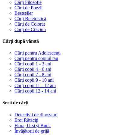
Cărți Filosofie
Cărți de Poezii
Bestseller
Cărți Beletristică
Cărți de Colorat
Cărți de Crăciun
Cărți după vârstă
Cărți pentru Adolescenți
Cărți pentru copilul tău
Cărți copii 1 - 3 ani
Cărți copii 4 - 6 ani
Cărți copii 7 - 8 ani
Cărți copii 9 - 10 ani
Cărți copii 11 - 12 ani
Cărți copii 12 - 14 ani
Serii de cărți
Detectivii de dinozauri
Eroi Rătăciți
Flora, Ursi și Bursi
Învățătorii de grijă