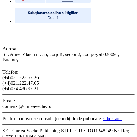
CONTACT
Adresa:
Str. Aurel Vlaicu nr. 35, corp B, sector 2, cod poștal 020091,
Bucureşti
Telefon:
(+4)021.222.57.26
(+4)021.222.47.65
(+4)074.436.97.21
Email:
comenzi@curteaveche.ro
Pentru manuscrise consultați condițiile de publicare:
Click aici
S.C. Curtea Veche Publishing S.R.L. CUI: RO11348249 Nr. Reg.
Com: J40/13066/1998