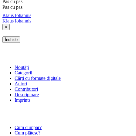
Pas cu pas
Pas cu pas
Klaus Iohannis
Klaus Iohannis
×
Închide
SHOP
Noutăți
Categorii
Cărți cu formate digitale
Autori
Contributori
Descriptoare
Imprints
ÎNTREBĂRI FRECVENTE
Cum cumpăr?
Cum plătesc?