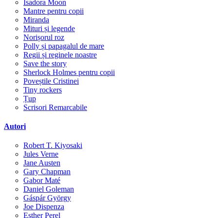
Isadora Moon
Mantre pentru copii
Miranda
Mituri și legende
Norișorul roz
Polly și papagalul de mare
Regii și reginele noastre
Save the story
Sherlock Holmes pentru copii
Poveștile Cristinei
Tiny rockers
Țup
Scrisori Remarcabile
Autori
Robert T. Kiyosaki
Jules Verne
Jane Austen
Gary Chapman
Gabor Maté
Daniel Goleman
Gáspár György
Joe Dispenza
Esther Perel