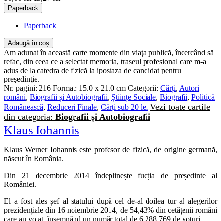
Paperback
Paperback
Adaugă în coș
Am adunat în această carte momente din viaţa publică, încercând să
refac, din ceea ce a selectat memoria, traseul profesional care m-a
adus de la catedra de fizică la ipostaza de candidat pentru
preşedinţie.
Nr. pagini:
216
Format:
15.0 x 21.0 cm
Categorii:
Cărți
,
Autori
români
,
Biografii și Autobiografii
,
Științe Sociale
,
Biografii
,
Politică
Vezi toate cartile
Românească
,
Reduceri Finale
,
Cărți sub 20 lei
din categoria:
Biografii și Autobiografii
Klaus Iohannis
Klaus Werner Iohannis este profesor de fizică, de origine germană,
născut în România.
Din 21 decembrie 2014 îndeplinește fucția de președinte al
României.
El a fost ales șef al statului după cel de-al doilea tur al alegerilor
prezidențiale din 16 noiembrie 2014, de 54,43% din cetățenii români
care au votat, însemnând un număr total de 6.288.769 de voturi.