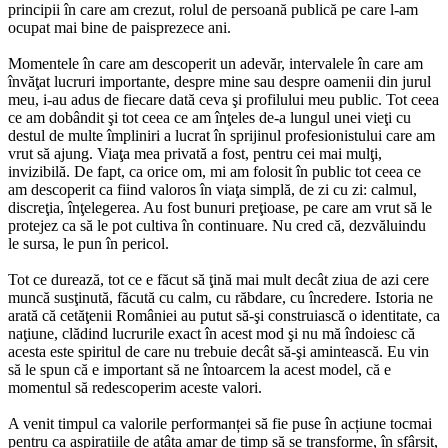
principii în care am crezut, rolul de persoană publică pe care l-am
ocupat mai bine de paisprezece ani.
Momentele în care am descoperit un adevăr, intervalele în care am
învăţat lucruri importante, despre mine sau despre oamenii din jurul
meu, i-au adus de fiecare dată ceva şi profilului meu public. Tot ceea
ce am dobândit şi tot ceea ce am înţeles de-a lungul unei vieţi cu
destul de multe împliniri a lucrat în sprijinul profesionistului care am
vrut să ajung. Viaţa mea privată a fost, pentru cei mai mulţi,
invizibilă. De fapt, ca orice om, mi am folosit în public tot ceea ce
am descoperit ca fiind valoros în viaţa simplă, de zi cu zi: calmul,
discreţia, înţelegerea. Au fost bunuri preţioase, pe care am vrut să le
protejez ca să le pot cultiva în continuare. Nu cred că, dezvăluindu
le sursa, le pun în pericol.
Tot ce durează, tot ce e făcut să ţină mai mult decât ziua de azi cere
muncă susţinută, făcută cu calm, cu răbdare, cu încredere. Istoria ne
arată că cetăţenii României au putut să-şi construiască o identitate, ca
naţiune, clădind lucrurile exact în acest mod şi nu mă îndoiesc că
acesta este spiritul de care nu trebuie decât să-şi amintească. Eu vin
să le spun că e important să ne întoarcem la acest model, că e
momentul să redescoperim aceste valori.
A venit timpul ca valorile performanței să fie puse în acțiune tocmai
pentru ca aspirațiile de atâta amar de timp să se transforme, în sfârșit,