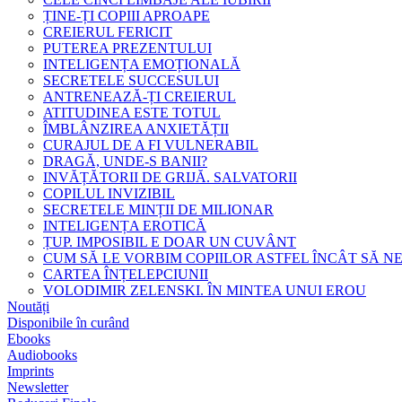
ȚINE-ȚI COPIII APROAPE
CREIERUL FERICIT
PUTEREA PREZENTULUI
INTELIGENȚA EMOȚIONALĂ
SECRETELE SUCCESULUI
ANTRENEAZĂ-ȚI CREIERUL
ATITUDINEA ESTE TOTUL
ÎMBLÂNZIREA ANXIETĂȚII
CURAJUL DE A FI VULNERABIL
DRAGĂ, UNDE-S BANII?
INVĂȚĂTORII DE GRIJĂ. SALVATORII
COPILUL INVIZIBIL
SECRETELE MINȚII DE MILIONAR
INTELIGENȚA EROTICĂ
ȚUP. IMPOSIBIL E DOAR UN CUVÂNT
CUM SĂ LE VORBIM COPIILOR ASTFEL ÎNCÂT SĂ N
CARTEA ÎNȚELEPCIUNII
VOLODIMIR ZELENSKI. ÎN MINTEA UNUI EROU
Noutăți
Disponibile în curând
Ebooks
Audiobooks
Imprints
Newsletter