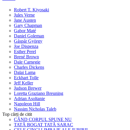
Robert T. Kiyosaki
Jules Verne
Jane Austen
Gary Chapman
Gabor Maté
Daniel Goleman
Gáspár György
Joe Dispenza
Esther Perel
Brené Brown
Dale Carnegie
Charles Dickens
Dalai Lama
Eckhart Tolle
Jeff Keller
Judson Brewer
Loretta Graziano Breuning
Adrian Asoltanie
Napoleon Hill
Nassim Nicholas Taleb
Top cărți de citit
CÂND CORPUL SPUNE NU
TATĂ BOGAT TATĂ SARAC
CELE CINCI LIMBAJE ALE IUBIRII