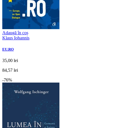
Adaugă în coș
Klaus Iohannis
EU.RO
35,00 lei
84,57 lei
-76%