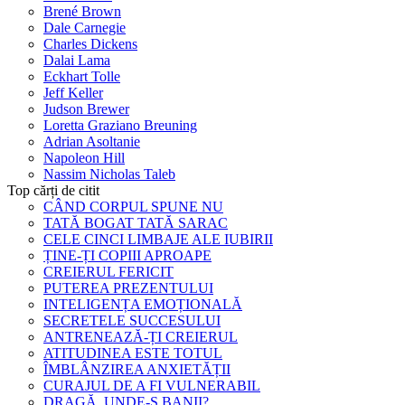
Brené Brown
Dale Carnegie
Charles Dickens
Dalai Lama
Eckhart Tolle
Jeff Keller
Judson Brewer
Loretta Graziano Breuning
Adrian Asoltanie
Napoleon Hill
Nassim Nicholas Taleb
Top cărți de citit
CÂND CORPUL SPUNE NU
TATĂ BOGAT TATĂ SARAC
CELE CINCI LIMBAJE ALE IUBIRII
ȚINE-ȚI COPIII APROAPE
CREIERUL FERICIT
PUTEREA PREZENTULUI
INTELIGENȚA EMOȚIONALĂ
SECRETELE SUCCESULUI
ANTRENEAZĂ-ȚI CREIERUL
ATITUDINEA ESTE TOTUL
ÎMBLÂNZIREA ANXIETĂȚII
CURAJUL DE A FI VULNERABIL
DRAGĂ, UNDE-S BANII?