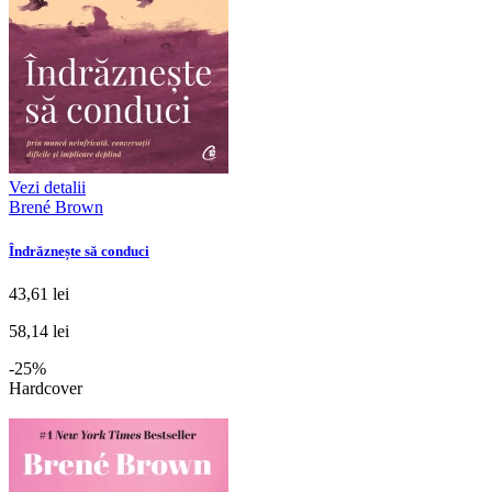
Vezi detalii
Brené Brown
Îndrăznește să conduci
43,61 lei
58,14 lei
-25%
Hardcover