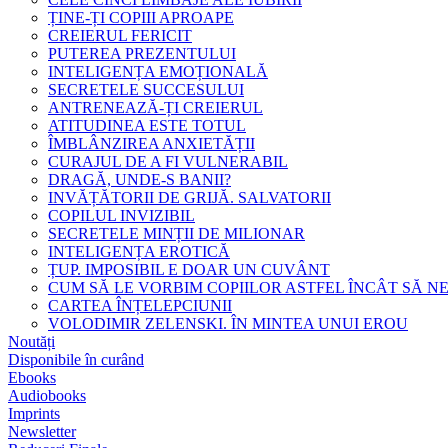
ȚINE-ȚI COPIII APROAPE
CREIERUL FERICIT
PUTEREA PREZENTULUI
INTELIGENȚA EMOȚIONALĂ
SECRETELE SUCCESULUI
ANTRENEAZĂ-ȚI CREIERUL
ATITUDINEA ESTE TOTUL
ÎMBLÂNZIREA ANXIETĂȚII
CURAJUL DE A FI VULNERABIL
DRAGĂ, UNDE-S BANII?
INVĂȚĂTORII DE GRIJĂ. SALVATORII
COPILUL INVIZIBIL
SECRETELE MINȚII DE MILIONAR
INTELIGENȚA EROTICĂ
ȚUP. IMPOSIBIL E DOAR UN CUVÂNT
CUM SĂ LE VORBIM COPIILOR ASTFEL ÎNCÂT SĂ N
CARTEA ÎNȚELEPCIUNII
VOLODIMIR ZELENSKI. ÎN MINTEA UNUI EROU
Noutăți
Disponibile în curând
Ebooks
Audiobooks
Imprints
Newsletter