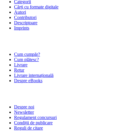
Categorii
Cărți cu formate digitale
Autori
Contributori
Descriptoare
Imprints
ÎNTREBĂRI FRECVENTE
Cum cumpăr?
Cum plătesc?
Livrare
Retur
Livrare internațională
Despre eBooks
DESPRE NOI
Despre noi
Newsletter
Regulament concursuri
Condiții de publicare
Reguli de citare