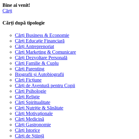
Bine ai venit!
Cărți
Cărți după tipologie
Cărți Business & Economie
Cărți Educație Financiară
Cărți Antreprenoriat
Cărți Marketing & Comunicare
Cărți Dezvoltare Personală
Cărți Familie & Cuplu
Cărți Parenting
Biografii și Autobiografii
Cărți Ficțiune
Cărți de Aventură pentru Copii
Cărți Psihologie
Cărți Religie
Cărți Spiritualitate
Cărți Nutriție & Sănătate
Cărți Motivaționale
Cărți Medicină
Cărți Gastronomie
Cărți Istorice
Cărți de Știință