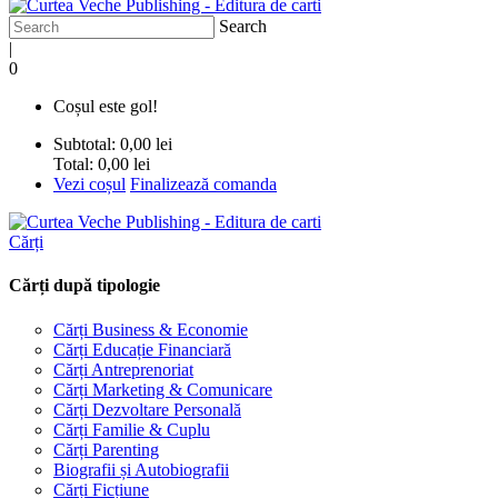
Search
|
0
Coșul este gol!
Subtotal:
0,00 lei
Total:
0,00 lei
Vezi coșul
Finalizează comanda
Cărți
Cărți după tipologie
Cărți Business & Economie
Cărți Educație Financiară
Cărți Antreprenoriat
Cărți Marketing & Comunicare
Cărți Dezvoltare Personală
Cărți Familie & Cuplu
Cărți Parenting
Biografii și Autobiografii
Cărți Ficțiune