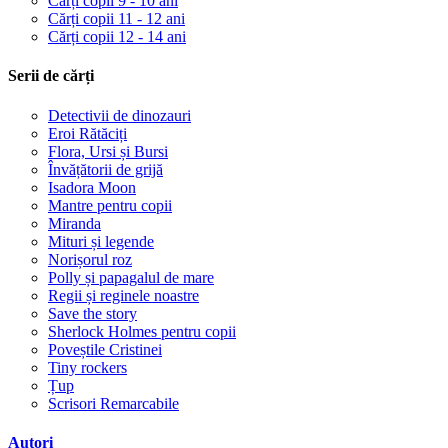
Cărți copii 9 - 10 ani
Cărți copii 11 - 12 ani
Cărți copii 12 - 14 ani
Serii de cărți
Detectivii de dinozauri
Eroi Rătăciți
Flora, Ursi și Bursi
Învățătorii de grijă
Isadora Moon
Mantre pentru copii
Miranda
Mituri și legende
Norișorul roz
Polly și papagalul de mare
Regii și reginele noastre
Save the story
Sherlock Holmes pentru copii
Poveștile Cristinei
Tiny rockers
Țup
Scrisori Remarcabile
Autori