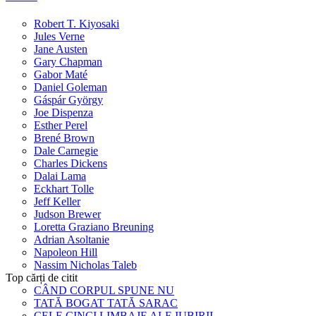
Robert T. Kiyosaki
Jules Verne
Jane Austen
Gary Chapman
Gabor Maté
Daniel Goleman
Gáspár György
Joe Dispenza
Esther Perel
Brené Brown
Dale Carnegie
Charles Dickens
Dalai Lama
Eckhart Tolle
Jeff Keller
Judson Brewer
Loretta Graziano Breuning
Adrian Asoltanie
Napoleon Hill
Nassim Nicholas Taleb
Top cărți de citit
CÂND CORPUL SPUNE NU
TATĂ BOGAT TATĂ SARAC
CELE CINCI LIMBAJE ALE IUBIRII