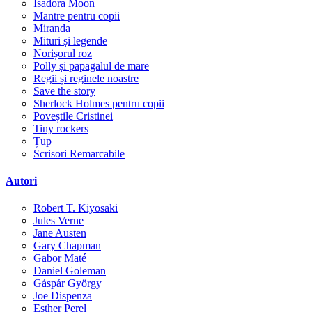
Isadora Moon
Mantre pentru copii
Miranda
Mituri și legende
Norișorul roz
Polly și papagalul de mare
Regii și reginele noastre
Save the story
Sherlock Holmes pentru copii
Poveștile Cristinei
Tiny rockers
Țup
Scrisori Remarcabile
Autori
Robert T. Kiyosaki
Jules Verne
Jane Austen
Gary Chapman
Gabor Maté
Daniel Goleman
Gáspár György
Joe Dispenza
Esther Perel