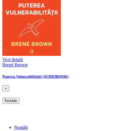
Vezi detalii
Brené Brown
Puterea Vulnerabilității (AUDIOBOOK)
×
Închide
SHOP
Noutăți