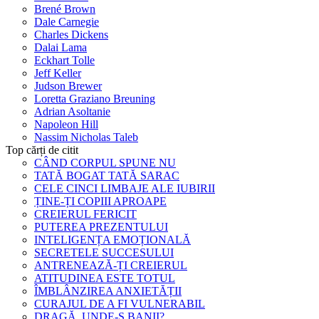
Brené Brown
Dale Carnegie
Charles Dickens
Dalai Lama
Eckhart Tolle
Jeff Keller
Judson Brewer
Loretta Graziano Breuning
Adrian Asoltanie
Napoleon Hill
Nassim Nicholas Taleb
Top cărți de citit
CÂND CORPUL SPUNE NU
TATĂ BOGAT TATĂ SARAC
CELE CINCI LIMBAJE ALE IUBIRII
ȚINE-ȚI COPIII APROAPE
CREIERUL FERICIT
PUTEREA PREZENTULUI
INTELIGENȚA EMOȚIONALĂ
SECRETELE SUCCESULUI
ANTRENEAZĂ-ȚI CREIERUL
ATITUDINEA ESTE TOTUL
ÎMBLÂNZIREA ANXIETĂȚII
CURAJUL DE A FI VULNERABIL
DRAGĂ, UNDE-S BANII?