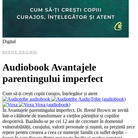
Digital
BRENÉ BROWN
Audiobook Avantajele
parentingului imperfect
Cum să-ți crești copiii curajos, înțelegător și atent
AudioTribe (audiobook)
Voxa (audiobook)
În Avantajele parentingului imperfect, Dr. Brené Brown ne invită
într-o călătorie de transformare a vieților părinților și copiilor
deopotrivă. Bazându-se pe cei 12 ani de cercetare în domeniul
vulnerabilității, curajului, valorii personale și rușinii, ea prezintă zece
repere pentru crearea a ceea ce numește familii cu suflet deplin –
locuri în care fiecare dintre noi poate învăța și evolua constant,