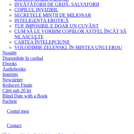
INVĂȚĂTORII DE GRIJĂ. SALVATORII
COPILUL INVIZIBIL
SECRETELE MINȚII DE MILIONAR
INTELIGENȚA EROTICĂ
ȚUP. IMPOSIBIL E DOAR UN CUVÂNT
CUM SĂ LE VORBIM COPIILOR ASTFEL ÎNCÂT SĂ
NE ASCULTE
CARTEA ÎNȚELEPCIUNII
VOLODIMIR ZELENSKI. ÎN MINTEA UNUI EROU
Noutăți
Disponibile în curând
Ebooks
Audiobooks
Imprints
Newsletter
Reduceri Finale
Cărți sub 20 lei
Blind Date with a Book
Pachete
Contul meu
Contact