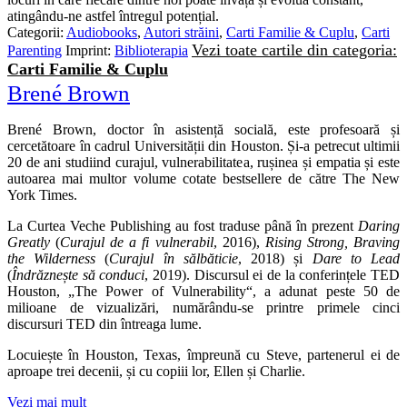
atingându-ne astfel întregul potențial.
Categorii:
Audiobooks
,
Autori străini
,
Carti Familie & Cuplu
,
Carti
Vezi toate cartile din categoria:
Parenting
Imprint:
Biblioterapia
Carti Familie & Cuplu
Brené Brown
Brené Brown, doctor în asistență socială, este profesoară și
cercetătoare în cadrul Universității din Houston. Și‑a petrecut ultimii
20 de ani studiind curajul, vulnerabilitatea, rușinea și empatia și este
autoarea mai multor volume cotate bestsellere de către The New
York Times.
La Curtea Veche Publishing au fost traduse până în prezent
Daring
Greatly
(
Curajul de a fi vulnerabil
, 2016),
Rising Strong, Braving
the Wilderness
(
Curajul în sălbăticie
, 2018) și
Dare to Lead
(
Îndrăznește să conduci
, 2019). Discursul ei de la conferințele TED
Houston, „The Power of Vulnerability“, a adunat peste 50 de
milioane de vizualizări, numărându‑se printre primele cinci
discursuri TED din întreaga lume.
Locuiește în Houston, Texas, împreună cu Steve, partenerul ei de
aproape trei decenii, și cu copiii lor, Ellen și Charlie.
Vezi mai mult