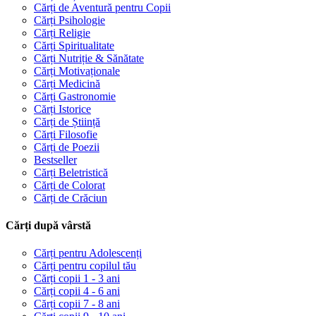
Cărți de Aventură pentru Copii
Cărți Psihologie
Cărți Religie
Cărți Spiritualitate
Cărți Nutriție & Sănătate
Cărți Motivaționale
Cărți Medicină
Cărți Gastronomie
Cărți Istorice
Cărți de Știință
Cărți Filosofie
Cărți de Poezii
Bestseller
Cărți Beletristică
Cărți de Colorat
Cărți de Crăciun
Cărți după vârstă
Cărți pentru Adolescenți
Cărți pentru copilul tău
Cărți copii 1 - 3 ani
Cărți copii 4 - 6 ani
Cărți copii 7 - 8 ani