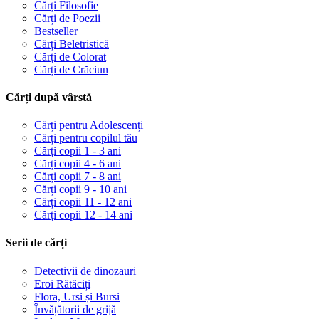
Cărți Filosofie
Cărți de Poezii
Bestseller
Cărți Beletristică
Cărți de Colorat
Cărți de Crăciun
Cărți după vârstă
Cărți pentru Adolescenți
Cărți pentru copilul tău
Cărți copii 1 - 3 ani
Cărți copii 4 - 6 ani
Cărți copii 7 - 8 ani
Cărți copii 9 - 10 ani
Cărți copii 11 - 12 ani
Cărți copii 12 - 14 ani
Serii de cărți
Detectivii de dinozauri
Eroi Rătăciți
Flora, Ursi și Bursi
Învățătorii de grijă