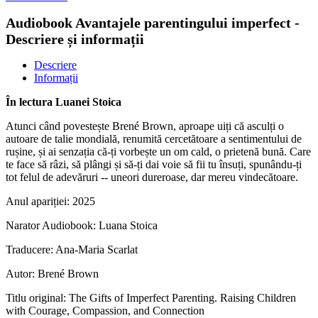
Audiobook Avantajele parentingului imperfect -
Descriere și informații
Descriere
Informații
În lectura Luanei Stoica
Atunci când povestește Brené Brown, aproape uiți că asculți o
autoare de talie mondială, renumită cercetătoare a sentimentului de
rușine, și ai senzația că-ți vorbește un om cald, o prietenă bună. Care
te face să râzi, să plângi și să-ți dai voie să fii tu însuți, spunându-ți
tot felul de adevăruri -- uneori dureroase, dar mereu vindecătoare.
Anul apariției:
2025
Narator Audiobook:
Luana Stoica
Traducere:
Ana-Maria Scarlat
Autor:
Brené Brown
Titlu original:
The Gifts of Imperfect Parenting. Raising Children
with Courage, Compassion, and Connection