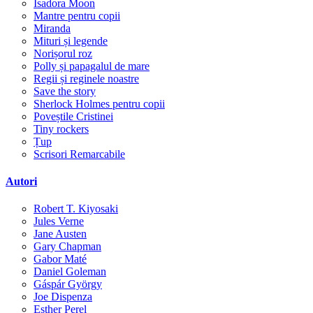
Isadora Moon
Mantre pentru copii
Miranda
Mituri și legende
Norișorul roz
Polly și papagalul de mare
Regii și reginele noastre
Save the story
Sherlock Holmes pentru copii
Poveștile Cristinei
Tiny rockers
Țup
Scrisori Remarcabile
Autori
Robert T. Kiyosaki
Jules Verne
Jane Austen
Gary Chapman
Gabor Maté
Daniel Goleman
Gáspár György
Joe Dispenza
Esther Perel