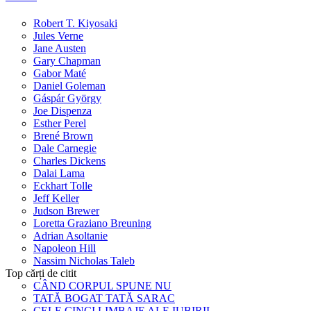
Robert T. Kiyosaki
Jules Verne
Jane Austen
Gary Chapman
Gabor Maté
Daniel Goleman
Gáspár György
Joe Dispenza
Esther Perel
Brené Brown
Dale Carnegie
Charles Dickens
Dalai Lama
Eckhart Tolle
Jeff Keller
Judson Brewer
Loretta Graziano Breuning
Adrian Asoltanie
Napoleon Hill
Nassim Nicholas Taleb
Top cărți de citit
CÂND CORPUL SPUNE NU
TATĂ BOGAT TATĂ SARAC
CELE CINCI LIMBAJE ALE IUBIRII