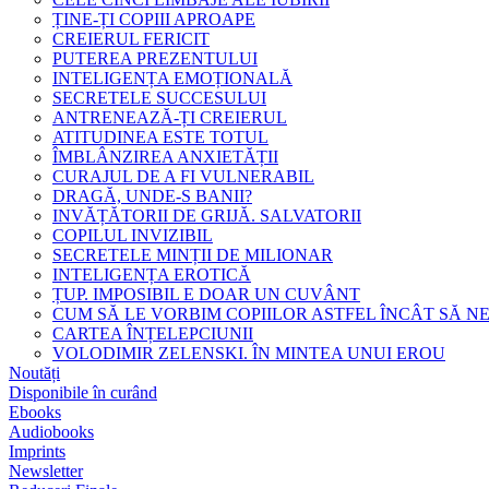
ȚINE-ȚI COPIII APROAPE
CREIERUL FERICIT
PUTEREA PREZENTULUI
INTELIGENȚA EMOȚIONALĂ
SECRETELE SUCCESULUI
ANTRENEAZĂ-ȚI CREIERUL
ATITUDINEA ESTE TOTUL
ÎMBLÂNZIREA ANXIETĂȚII
CURAJUL DE A FI VULNERABIL
DRAGĂ, UNDE-S BANII?
INVĂȚĂTORII DE GRIJĂ. SALVATORII
COPILUL INVIZIBIL
SECRETELE MINȚII DE MILIONAR
INTELIGENȚA EROTICĂ
ȚUP. IMPOSIBIL E DOAR UN CUVÂNT
CUM SĂ LE VORBIM COPIILOR ASTFEL ÎNCÂT SĂ N
CARTEA ÎNȚELEPCIUNII
VOLODIMIR ZELENSKI. ÎN MINTEA UNUI EROU
Noutăți
Disponibile în curând
Ebooks
Audiobooks
Imprints
Newsletter