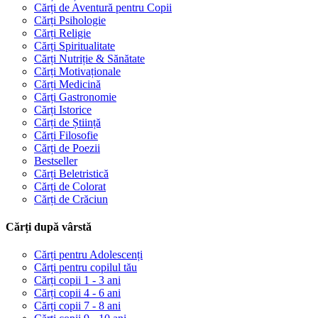
Cărți de Aventură pentru Copii
Cărți Psihologie
Cărți Religie
Cărți Spiritualitate
Cărți Nutriție & Sănătate
Cărți Motivaționale
Cărți Medicină
Cărți Gastronomie
Cărți Istorice
Cărți de Știință
Cărți Filosofie
Cărți de Poezii
Bestseller
Cărți Beletristică
Cărți de Colorat
Cărți de Crăciun
Cărți după vârstă
Cărți pentru Adolescenți
Cărți pentru copilul tău
Cărți copii 1 - 3 ani
Cărți copii 4 - 6 ani
Cărți copii 7 - 8 ani