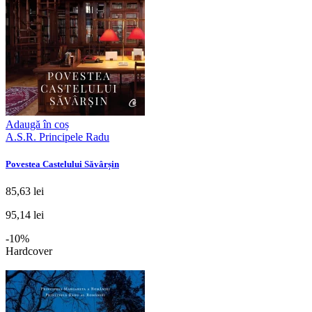
Adaugă în coș
A.S.R. Principele Radu
Povestea Castelului Săvârșin
85,63 lei
95,14 lei
-10%
Hardcover