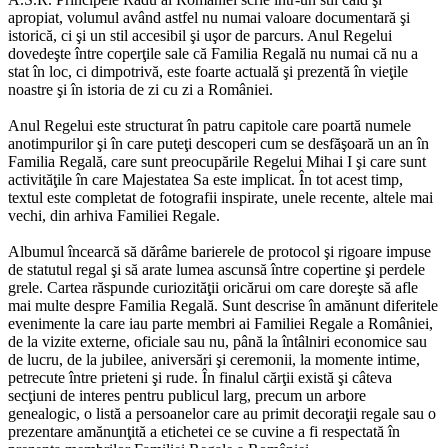
apropiat, volumul având astfel nu numai valoare documentară şi
istorică, ci şi un stil accesibil şi uşor de parcurs. Anul Regelui
dovedeşte între coperţile sale că Familia Regală nu numai că nu a
stat în loc, ci dimpotrivă, este foarte actuală şi prezentă în vieţile
noastre şi în istoria de zi cu zi a României.
Anul Regelui este structurat în patru capitole care poartă numele
anotimpurilor şi în care puteţi descoperi cum se desfăşoară un an în
Familia Regală, care sunt preocupările Regelui Mihai I şi care sunt
activităţile în care Majestatea Sa este implicat. În tot acest timp,
textul este completat de fotografii inspirate, unele recente, altele mai
vechi, din arhiva Familiei Regale.
Albumul încearcă să dărâme barierele de protocol şi rigoare impuse
de statutul regal şi să arate lumea ascunsă între copertine şi perdele
grele. Cartea răspunde curiozităţii oricărui om care doreşte să afle
mai multe despre Familia Regală. Sunt descrise în amănunt diferitele
evenimente la care iau parte membri ai Familiei Regale a României,
de la vizite externe, oficiale sau nu, până la întâlniri economice sau
de lucru, de la jubilee, aniversări şi ceremonii, la momente intime,
petrecute între prieteni şi rude. În finalul cărţii există şi câteva
secţiuni de interes pentru publicul larg, precum un arbore
genealogic, o listă a persoanelor care au primit decoraţii regale sau o
prezentare amănunţită a etichetei ce se cuvine a fi respectată în