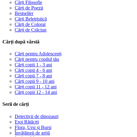
Cărți Filosofie
Cărți de Poezii
Bestseller
Cărți Beletristică
Cărți de Colorat
Cărți de Crăciun
Cărți după vârstă
Cărți pentru Adolescenți
Cărți pentru copilul tău
Cărți copii 1 - 3 ani
Cărți copii 4 - 6 ani
Cărți copii 7 - 8 ani
Cărți copii 9 - 10 ani
Cărți copii 11 - 12 ani
Cărți copii 12 - 14 ani
Serii de cărți
Detectivii de dinozauri
Eroi Rătăciți
Flora, Ursi și Bursi
Învățătorii de grijă