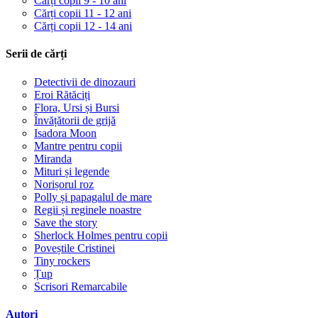
Cărți copii 9 - 10 ani
Cărți copii 11 - 12 ani
Cărți copii 12 - 14 ani
Serii de cărți
Detectivii de dinozauri
Eroi Rătăciți
Flora, Ursi și Bursi
Învățătorii de grijă
Isadora Moon
Mantre pentru copii
Miranda
Mituri și legende
Norișorul roz
Polly și papagalul de mare
Regii și reginele noastre
Save the story
Sherlock Holmes pentru copii
Poveștile Cristinei
Tiny rockers
Țup
Scrisori Remarcabile
Autori