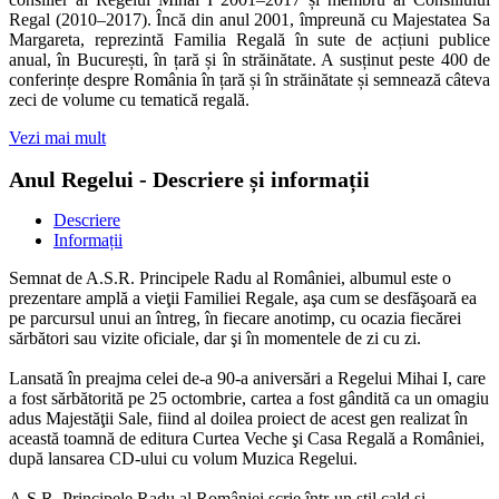
Regal (2010–2017). Încă din anul 2001, împreună cu Majestatea Sa
Margareta, reprezintă Familia Regală în sute de acțiuni publice
anual, în București, în țară și în străinătate. A susținut peste 400 de
conferințe despre România în țară și în străinătate și semnează câteva
zeci de volume cu tematică regală.
Vezi mai mult
Anul Regelui - Descriere și informații
Descriere
Informații
Semnat de A.S.R. Principele Radu al României, albumul este o
prezentare amplă a vieţii Familiei Regale, aşa cum se desfăşoară ea
pe parcursul unui an întreg, în fiecare anotimp, cu ocazia fiecărei
sărbători sau vizite oficiale, dar şi în momentele de zi cu zi.
Lansată în preajma celei de-a 90-a aniversări a Regelui Mihai I, care
a fost sărbătorită pe 25 octombrie, cartea a fost gândită ca un omagiu
adus Majestăţii Sale, fiind al doilea proiect de acest gen realizat în
această toamnă de editura Curtea Veche şi Casa Regală a României,
după lansarea CD-ului cu volum Muzica Regelui.
A.S.R. Principele Radu al României scrie într-un stil cald şi