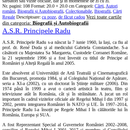
sărbători sau vizite oficiale, dar şi în momentele de zi cu zi.
Nr. pagini:
108
Format:
20.0 × 20.0 cm
Categorii:
Cărți
,
Autori
români
,
Biografii și Autobiografii
,
Colecționabile
,
Biografii
,
Cărți
Vezi toate cartile
Regale
Descriptoare:
cu poze
,
de făcut cadou
din categoria:
Biografii și Autobiografii
A.S.R. Principele Radu
A.S.R. Principele Radu s-a născut la 7 iunie 1960, la Iași, ca fiu al
prof. dr. René Duda și al medicului Gabriela Constandache. S-a
căsătorit cu Majestatea Sa Margareta, Custodele Coroanei Române,
la 21 septembrie 1996 și a fost învestit cu titlul de Principe al
României și Alteță Regală în anul 2005.
Este absolvent al Universității de Artă Teatrală și Cinematografică
din București, promoția 1984, și al Colegiului Național de Apărare,
seria a XI-a (2002), cu un doctorat în Științe militare (2006). Din
1974 până în 1999 a avut o carieră artistică în teatru, film și
televiziune atât în România, cât și în străinătate. A jucat un rol
important în cadrul vizitelor oficiale ale Regelui Mihai I din 1997 și
2002, pentru integrarea României în NATO și UE. În 1997–2014,
Principele Radu l-a însoțit pe Regele Mihai I în călătoriile lui în
România, Europa și SUA.
A fost Reprezentant Special al Guvernelor României 2002–2008,
consilier al Regelui Mihai I 2001–2017 și membru al Consiliului