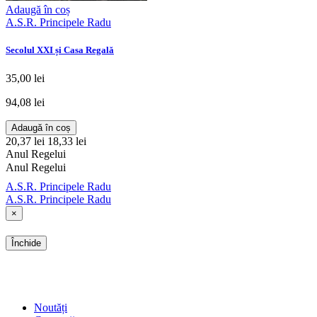
Adaugă în coș
A.S.R. Principele Radu
Secolul XXI și Casa Regală
35,00 lei
94,08 lei
Adaugă în coș
20,37 lei
18,33 lei
Anul Regelui
Anul Regelui
A.S.R. Principele Radu
A.S.R. Principele Radu
×
Închide
SHOP
Noutăți