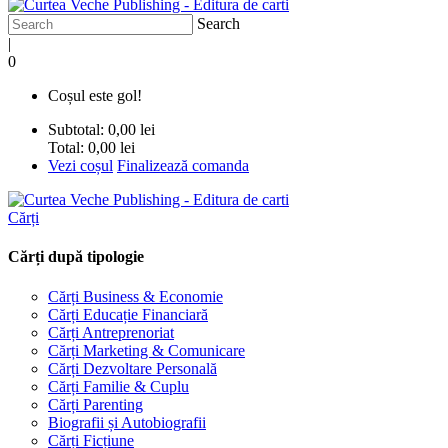
Search
|
0
Coșul este gol!
Subtotal:
0,00 lei
Total:
0,00 lei
Vezi coșul
Finalizează comanda
Cărți
Cărți după tipologie
Cărți Business & Economie
Cărți Educație Financiară
Cărți Antreprenoriat
Cărți Marketing & Comunicare
Cărți Dezvoltare Personală
Cărți Familie & Cuplu
Cărți Parenting
Biografii și Autobiografii
Cărți Ficțiune