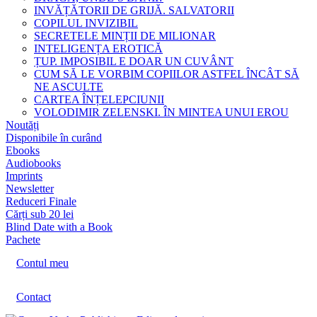
INVĂȚĂTORII DE GRIJĂ. SALVATORII
COPILUL INVIZIBIL
SECRETELE MINȚII DE MILIONAR
INTELIGENȚA EROTICĂ
ȚUP. IMPOSIBIL E DOAR UN CUVÂNT
CUM SĂ LE VORBIM COPIILOR ASTFEL ÎNCÂT SĂ
NE ASCULTE
CARTEA ÎNȚELEPCIUNII
VOLODIMIR ZELENSKI. ÎN MINTEA UNUI EROU
Noutăți
Disponibile în curând
Ebooks
Audiobooks
Imprints
Newsletter
Reduceri Finale
Cărți sub 20 lei
Blind Date with a Book
Pachete
Contul meu
Contact