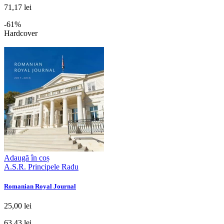
71,17 lei
-61%
Hardcover
Adaugă în coș
A.S.R. Principele Radu
Romanian Royal Journal
25,00 lei
63,43 lei