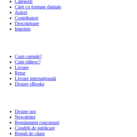
Categorii
Cărți cu formate digitale
Autori
Contributori
Descriptoare
Imprints
ÎNTREBĂRI FRECVENTE
Cum cumpăr?
Cum plătesc?
Livrare
Retur
Livrare internațională
Despre eBooks
DESPRE NOI
Despre noi
Newsletter
Regulament concursuri
Condiții de publicare
Reguli de citare