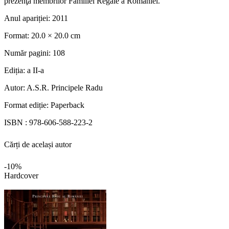
prezenţa membrilor Familiei Regale a României.
Anul apariției:
2011
Format:
20.0 × 20.0 cm
Număr pagini:
108
Ediția:
a II-a
Autor:
A.S.R. Principele Radu
Format ediție:
Paperback
ISBN :
978-606-588-223-2
Cărți de același autor
-10%
Hardcover