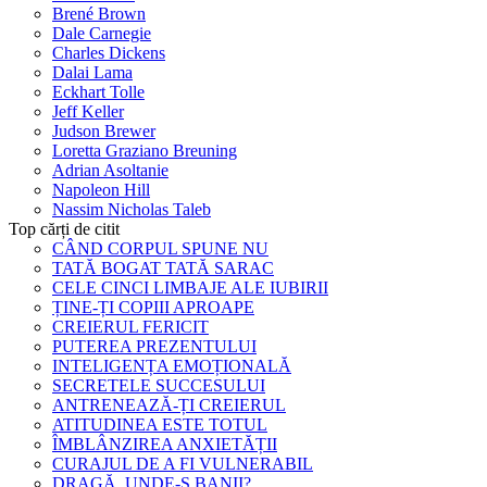
Brené Brown
Dale Carnegie
Charles Dickens
Dalai Lama
Eckhart Tolle
Jeff Keller
Judson Brewer
Loretta Graziano Breuning
Adrian Asoltanie
Napoleon Hill
Nassim Nicholas Taleb
Top cărți de citit
CÂND CORPUL SPUNE NU
TATĂ BOGAT TATĂ SARAC
CELE CINCI LIMBAJE ALE IUBIRII
ȚINE-ȚI COPIII APROAPE
CREIERUL FERICIT
PUTEREA PREZENTULUI
INTELIGENȚA EMOȚIONALĂ
SECRETELE SUCCESULUI
ANTRENEAZĂ-ȚI CREIERUL
ATITUDINEA ESTE TOTUL
ÎMBLÂNZIREA ANXIETĂȚII
CURAJUL DE A FI VULNERABIL
DRAGĂ, UNDE-S BANII?