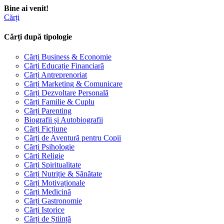
Bine ai venit!
Cărți
Cărți după tipologie
Cărți Business & Economie
Cărți Educație Financiară
Cărți Antreprenoriat
Cărți Marketing & Comunicare
Cărți Dezvoltare Personală
Cărți Familie & Cuplu
Cărți Parenting
Biografii și Autobiografii
Cărți Ficțiune
Cărți de Aventură pentru Copii
Cărți Psihologie
Cărți Religie
Cărți Spiritualitate
Cărți Nutriție & Sănătate
Cărți Motivaționale
Cărți Medicină
Cărți Gastronomie
Cărți Istorice
Cărți de Știință