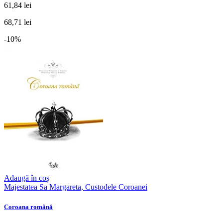
61,84 lei
68,71 lei
-10%
Adaugă în coș
Majestatea Sa Margareta, Custodele Coroanei
Coroana română