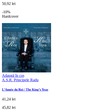
50,92 lei
-10%
Hardcover
Adaugă în coș
A.S.R. Principele Radu
L’Année du Roi / The King’s Year
41,24 lei
45,82 lei