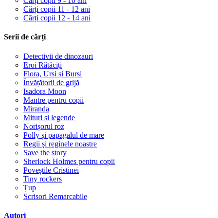
Cărți copii 9 - 10 ani
Cărți copii 11 - 12 ani
Cărți copii 12 - 14 ani
Serii de cărți
Detectivii de dinozauri
Eroi Rătăciți
Flora, Ursi și Bursi
Învățătorii de grijă
Isadora Moon
Mantre pentru copii
Miranda
Mituri și legende
Norișorul roz
Polly și papagalul de mare
Regii și reginele noastre
Save the story
Sherlock Holmes pentru copii
Poveștile Cristinei
Tiny rockers
Țup
Scrisori Remarcabile
Autori