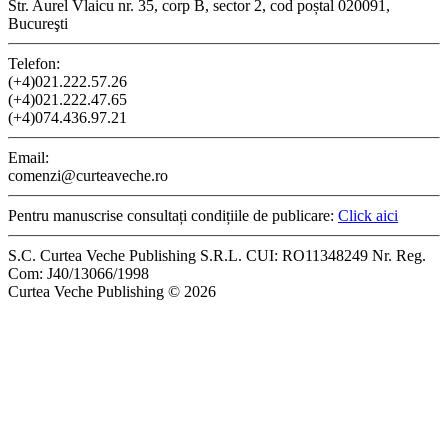
Str. Aurel Vlaicu nr. 35, corp B, sector 2, cod poștal 020091,
Bucureşti
Telefon:
(+4)021.222.57.26
(+4)021.222.47.65
(+4)074.436.97.21
Email:
comenzi@curteaveche.ro
Pentru manuscrise consultați condițiile de publicare:
Click aici
S.C. Curtea Veche Publishing S.R.L. CUI: RO11348249 Nr. Reg.
Com: J40/13066/1998
Curtea Veche Publishing © 2026