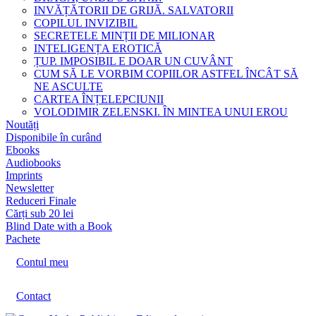
INVĂȚĂTORII DE GRIJĂ. SALVATORII
COPILUL INVIZIBIL
SECRETELE MINȚII DE MILIONAR
INTELIGENȚA EROTICĂ
ȚUP. IMPOSIBIL E DOAR UN CUVÂNT
CUM SĂ LE VORBIM COPIILOR ASTFEL ÎNCÂT SĂ
NE ASCULTE
CARTEA ÎNȚELEPCIUNII
VOLODIMIR ZELENSKI. ÎN MINTEA UNUI EROU
Noutăți
Disponibile în curând
Ebooks
Audiobooks
Imprints
Newsletter
Reduceri Finale
Cărți sub 20 lei
Blind Date with a Book
Pachete
Contul meu
Contact