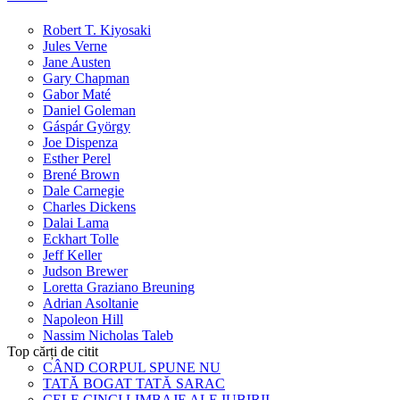
Robert T. Kiyosaki
Jules Verne
Jane Austen
Gary Chapman
Gabor Maté
Daniel Goleman
Gáspár György
Joe Dispenza
Esther Perel
Brené Brown
Dale Carnegie
Charles Dickens
Dalai Lama
Eckhart Tolle
Jeff Keller
Judson Brewer
Loretta Graziano Breuning
Adrian Asoltanie
Napoleon Hill
Nassim Nicholas Taleb
Top cărți de citit
CÂND CORPUL SPUNE NU
TATĂ BOGAT TATĂ SARAC
CELE CINCI LIMBAJE ALE IUBIRII