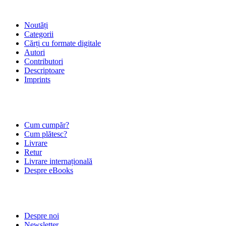
SHOP
Noutăți
Categorii
Cărți cu formate digitale
Autori
Contributori
Descriptoare
Imprints
ÎNTREBĂRI FRECVENTE
Cum cumpăr?
Cum plătesc?
Livrare
Retur
Livrare internațională
Despre eBooks
DESPRE NOI
Despre noi
Newsletter