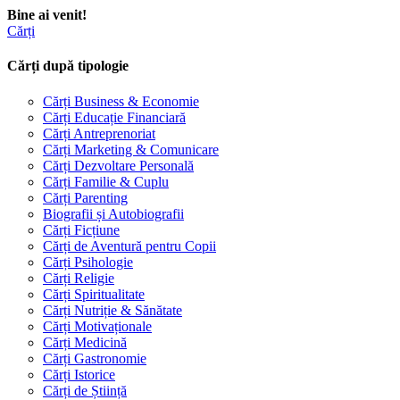
Bine ai venit!
Cărți
Cărți după tipologie
Cărți Business & Economie
Cărți Educație Financiară
Cărți Antreprenoriat
Cărți Marketing & Comunicare
Cărți Dezvoltare Personală
Cărți Familie & Cuplu
Cărți Parenting
Biografii și Autobiografii
Cărți Ficțiune
Cărți de Aventură pentru Copii
Cărți Psihologie
Cărți Religie
Cărți Spiritualitate
Cărți Nutriție & Sănătate
Cărți Motivaționale
Cărți Medicină
Cărți Gastronomie
Cărți Istorice
Cărți de Știință