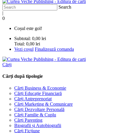
Search
|
0
Coșul este gol!
Subtotal:
0,00 lei
Total:
0,00 lei
Vezi coșul
Finalizează comanda
Cărți
Cărți după tipologie
Cărți Business & Economie
Cărți Educație Financiară
Cărți Antreprenoriat
Cărți Marketing & Comunicare
Cărți Dezvoltare Personală
Cărți Familie & Cuplu
Cărți Parenting
Biografii și Autobiografii
Cărți Ficțiune