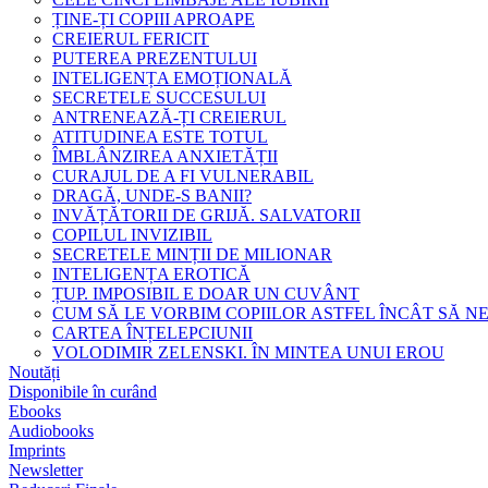
ȚINE-ȚI COPIII APROAPE
CREIERUL FERICIT
PUTEREA PREZENTULUI
INTELIGENȚA EMOȚIONALĂ
SECRETELE SUCCESULUI
ANTRENEAZĂ-ȚI CREIERUL
ATITUDINEA ESTE TOTUL
ÎMBLÂNZIREA ANXIETĂȚII
CURAJUL DE A FI VULNERABIL
DRAGĂ, UNDE-S BANII?
INVĂȚĂTORII DE GRIJĂ. SALVATORII
COPILUL INVIZIBIL
SECRETELE MINȚII DE MILIONAR
INTELIGENȚA EROTICĂ
ȚUP. IMPOSIBIL E DOAR UN CUVÂNT
CUM SĂ LE VORBIM COPIILOR ASTFEL ÎNCÂT SĂ N
CARTEA ÎNȚELEPCIUNII
VOLODIMIR ZELENSKI. ÎN MINTEA UNUI EROU
Noutăți
Disponibile în curând
Ebooks
Audiobooks
Imprints
Newsletter