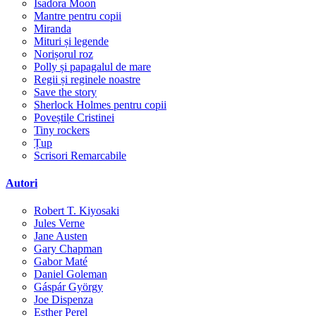
Isadora Moon
Mantre pentru copii
Miranda
Mituri și legende
Norișorul roz
Polly și papagalul de mare
Regii și reginele noastre
Save the story
Sherlock Holmes pentru copii
Poveștile Cristinei
Tiny rockers
Țup
Scrisori Remarcabile
Autori
Robert T. Kiyosaki
Jules Verne
Jane Austen
Gary Chapman
Gabor Maté
Daniel Goleman
Gáspár György
Joe Dispenza
Esther Perel