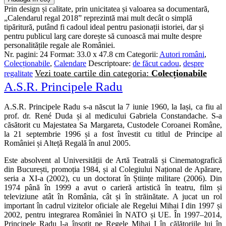
Prin design și calitate, prin unicitatea și valoarea sa documentară,
„Calendarul regal 2018” reprezintă mai mult decât o simplă
tipăritură, putând fi cadoul ideal pentru pasionații istoriei, dar și
pentru publicul larg care dorește să cunoască mai multe despre
personalitățile regale ale României.
Nr. pagini:
24
Format:
33.0 x 47.8 cm
Categorii:
Autori români
,
Colecționabile
,
Calendare
Descriptoare:
de făcut cadou
,
despre
Vezi toate cartile din categoria:
Colecționabile
regalitate
A.S.R. Principele Radu
A.S.R. Principele Radu s-a născut la 7 iunie 1960, la Iași, ca fiu al
prof. dr. René Duda și al medicului Gabriela Constandache. S-a
căsătorit cu Majestatea Sa Margareta, Custodele Coroanei Române,
la 21 septembrie 1996 și a fost învestit cu titlul de Principe al
României și Alteță Regală în anul 2005.
Este absolvent al Universității de Artă Teatrală și Cinematografică
din București, promoția 1984, și al Colegiului Național de Apărare,
seria a XI-a (2002), cu un doctorat în Științe militare (2006). Din
1974 până în 1999 a avut o carieră artistică în teatru, film și
televiziune atât în România, cât și în străinătate. A jucat un rol
important în cadrul vizitelor oficiale ale Regelui Mihai I din 1997 și
2002, pentru integrarea României în NATO și UE. În 1997–2014,
Principele Radu l-a însoțit pe Regele Mihai I în călătoriile lui în