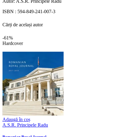
Autor:
A.S.R. Principele Radu
ISBN :
594-849-241-007-3
Cărți de același autor
-61%
Hardcover
Adaugă în coș
A.S.R. Principele Radu
Romanian Royal Journal