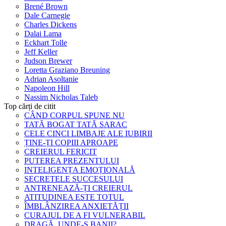
Brené Brown
Dale Carnegie
Charles Dickens
Dalai Lama
Eckhart Tolle
Jeff Keller
Judson Brewer
Loretta Graziano Breuning
Adrian Asoltanie
Napoleon Hill
Nassim Nicholas Taleb
Top cărți de citit
CÂND CORPUL SPUNE NU
TATĂ BOGAT TATĂ SARAC
CELE CINCI LIMBAJE ALE IUBIRII
ȚINE-ȚI COPIII APROAPE
CREIERUL FERICIT
PUTEREA PREZENTULUI
INTELIGENȚA EMOȚIONALĂ
SECRETELE SUCCESULUI
ANTRENEAZĂ-ȚI CREIERUL
ATITUDINEA ESTE TOTUL
ÎMBLÂNZIREA ANXIETĂȚII
CURAJUL DE A FI VULNERABIL
DRAGĂ, UNDE-S BANII?