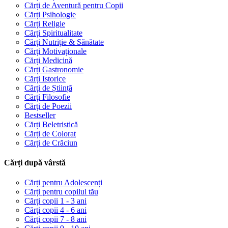
Cărți de Aventură pentru Copii
Cărți Psihologie
Cărți Religie
Cărți Spiritualitate
Cărți Nutriție & Sănătate
Cărți Motivaționale
Cărți Medicină
Cărți Gastronomie
Cărți Istorice
Cărți de Știință
Cărți Filosofie
Cărți de Poezii
Bestseller
Cărți Beletristică
Cărți de Colorat
Cărți de Crăciun
Cărți după vârstă
Cărți pentru Adolescenți
Cărți pentru copilul tău
Cărți copii 1 - 3 ani
Cărți copii 4 - 6 ani
Cărți copii 7 - 8 ani