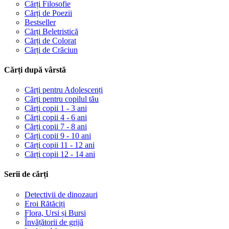
Cărți Filosofie
Cărți de Poezii
Bestseller
Cărți Beletristică
Cărți de Colorat
Cărți de Crăciun
Cărți după vârstă
Cărți pentru Adolescenți
Cărți pentru copilul tău
Cărți copii 1 - 3 ani
Cărți copii 4 - 6 ani
Cărți copii 7 - 8 ani
Cărți copii 9 - 10 ani
Cărți copii 11 - 12 ani
Cărți copii 12 - 14 ani
Serii de cărți
Detectivii de dinozauri
Eroi Rătăciți
Flora, Ursi și Bursi
Învățătorii de grijă