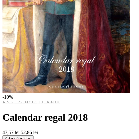
-10%
A.S.R. PRINCIPELE RADU
Calendar regal 2018
47,57 lei
52,86 lei
Adaugă în coș