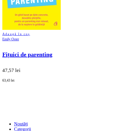
Adaugă în coș
Emily Oster
Fițuici de parenting
47,57 lei
63,43 lei
SHOP
Noutăți
Categorii