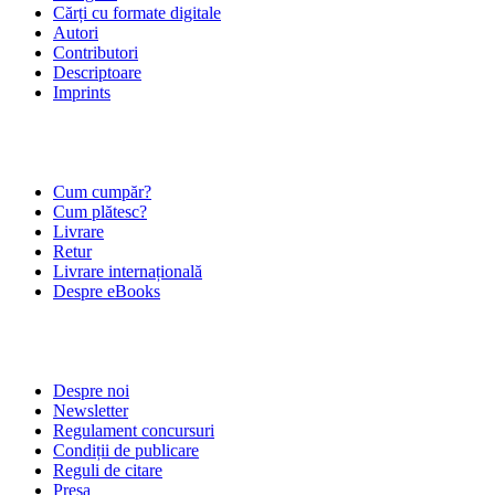
Cărți cu formate digitale
Autori
Contributori
Descriptoare
Imprints
ÎNTREBĂRI FRECVENTE
Cum cumpăr?
Cum plătesc?
Livrare
Retur
Livrare internațională
Despre eBooks
DESPRE NOI
Despre noi
Newsletter
Regulament concursuri
Condiții de publicare
Reguli de citare
Presa