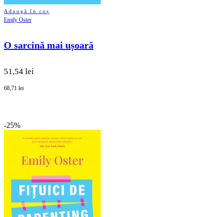
Adaugă în coș
Emily Oster
O sarcină mai ușoară
51,54 lei
68,71 lei
-25%