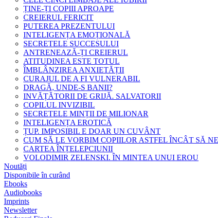
ȚINE-ȚI COPIII APROAPE
CREIERUL FERICIT
PUTEREA PREZENTULUI
INTELIGENȚA EMOȚIONALĂ
SECRETELE SUCCESULUI
ANTRENEAZĂ-ȚI CREIERUL
ATITUDINEA ESTE TOTUL
ÎMBLÂNZIREA ANXIETĂȚII
CURAJUL DE A FI VULNERABIL
DRAGĂ, UNDE-S BANII?
INVĂȚĂTORII DE GRIJĂ. SALVATORII
COPILUL INVIZIBIL
SECRETELE MINȚII DE MILIONAR
INTELIGENȚA EROTICĂ
ȚUP. IMPOSIBIL E DOAR UN CUVÂNT
CUM SĂ LE VORBIM COPIILOR ASTFEL ÎNCÂT SĂ N
CARTEA ÎNȚELEPCIUNII
VOLODIMIR ZELENSKI. ÎN MINTEA UNUI EROU
Noutăți
Disponibile în curând
Ebooks
Audiobooks
Imprints
Newsletter