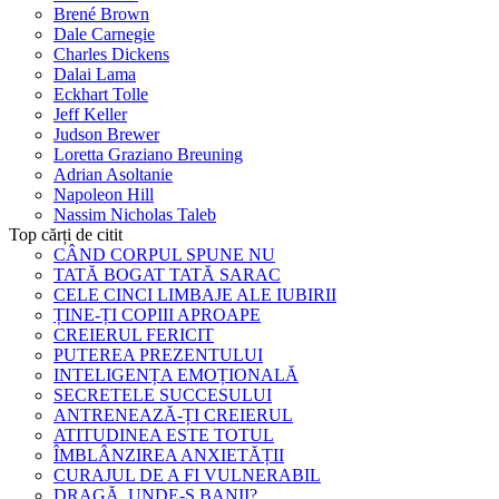
Brené Brown
Dale Carnegie
Charles Dickens
Dalai Lama
Eckhart Tolle
Jeff Keller
Judson Brewer
Loretta Graziano Breuning
Adrian Asoltanie
Napoleon Hill
Nassim Nicholas Taleb
Top cărți de citit
CÂND CORPUL SPUNE NU
TATĂ BOGAT TATĂ SARAC
CELE CINCI LIMBAJE ALE IUBIRII
ȚINE-ȚI COPIII APROAPE
CREIERUL FERICIT
PUTEREA PREZENTULUI
INTELIGENȚA EMOȚIONALĂ
SECRETELE SUCCESULUI
ANTRENEAZĂ-ȚI CREIERUL
ATITUDINEA ESTE TOTUL
ÎMBLÂNZIREA ANXIETĂȚII
CURAJUL DE A FI VULNERABIL
DRAGĂ, UNDE-S BANII?