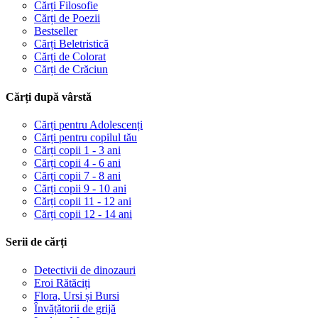
Cărți Filosofie
Cărți de Poezii
Bestseller
Cărți Beletristică
Cărți de Colorat
Cărți de Crăciun
Cărți după vârstă
Cărți pentru Adolescenți
Cărți pentru copilul tău
Cărți copii 1 - 3 ani
Cărți copii 4 - 6 ani
Cărți copii 7 - 8 ani
Cărți copii 9 - 10 ani
Cărți copii 11 - 12 ani
Cărți copii 12 - 14 ani
Serii de cărți
Detectivii de dinozauri
Eroi Rătăciți
Flora, Ursi și Bursi
Învățătorii de grijă