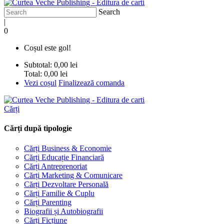
Search
|
0
Coșul este gol!
Subtotal:
0,00 lei
Total:
0,00 lei
Vezi coșul
Finalizează comanda
Cărți
Cărți după tipologie
Cărți Business & Economie
Cărți Educație Financiară
Cărți Antreprenoriat
Cărți Marketing & Comunicare
Cărți Dezvoltare Personală
Cărți Familie & Cuplu
Cărți Parenting
Biografii și Autobiografii
Cărți Ficțiune