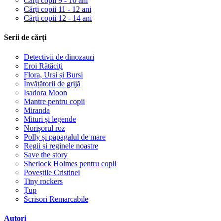
Cărți copii 9 - 10 ani
Cărți copii 11 - 12 ani
Cărți copii 12 - 14 ani
Serii de cărți
Detectivii de dinozauri
Eroi Rătăciți
Flora, Ursi și Bursi
Învățătorii de grijă
Isadora Moon
Mantre pentru copii
Miranda
Mituri și legende
Norișorul roz
Polly și papagalul de mare
Regii și reginele noastre
Save the story
Sherlock Holmes pentru copii
Poveștile Cristinei
Tiny rockers
Țup
Scrisori Remarcabile
Autori