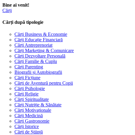
Bine ai venit!
Cărți
Cărți după tipologie
Cărți Business & Economie
Cărți Educație Financiară
Cărți Antreprenoriat
Cărți Marketing & Comunicare
Cărți Dezvoltare Personală
Cărți Familie & Cuplu
Cărți Parenting
Biografii și Autobiografii
Cărți Ficțiune
Cărți de Aventură pentru Copii
Cărți Psihologie
Cărți Religie
Cărți Spiritualitate
Cărți Nutriție & Sănătate
Cărți Motivaționale
Cărți Medicină
Cărți Gastronomie
Cărți Istorice
Cărți de Știință