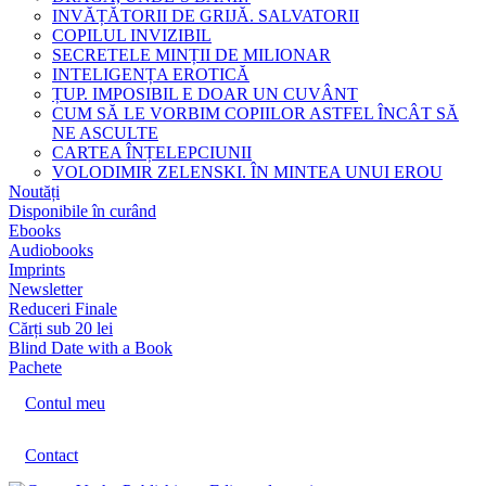
INVĂȚĂTORII DE GRIJĂ. SALVATORII
COPILUL INVIZIBIL
SECRETELE MINȚII DE MILIONAR
INTELIGENȚA EROTICĂ
ȚUP. IMPOSIBIL E DOAR UN CUVÂNT
CUM SĂ LE VORBIM COPIILOR ASTFEL ÎNCÂT SĂ
NE ASCULTE
CARTEA ÎNȚELEPCIUNII
VOLODIMIR ZELENSKI. ÎN MINTEA UNUI EROU
Noutăți
Disponibile în curând
Ebooks
Audiobooks
Imprints
Newsletter
Reduceri Finale
Cărți sub 20 lei
Blind Date with a Book
Pachete
Contul meu
Contact