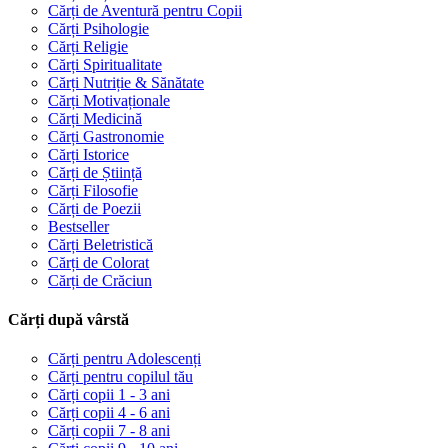
Cărți de Aventură pentru Copii
Cărți Psihologie
Cărți Religie
Cărți Spiritualitate
Cărți Nutriție & Sănătate
Cărți Motivaționale
Cărți Medicină
Cărți Gastronomie
Cărți Istorice
Cărți de Știință
Cărți Filosofie
Cărți de Poezii
Bestseller
Cărți Beletristică
Cărți de Colorat
Cărți de Crăciun
Cărți după vârstă
Cărți pentru Adolescenți
Cărți pentru copilul tău
Cărți copii 1 - 3 ani
Cărți copii 4 - 6 ani
Cărți copii 7 - 8 ani