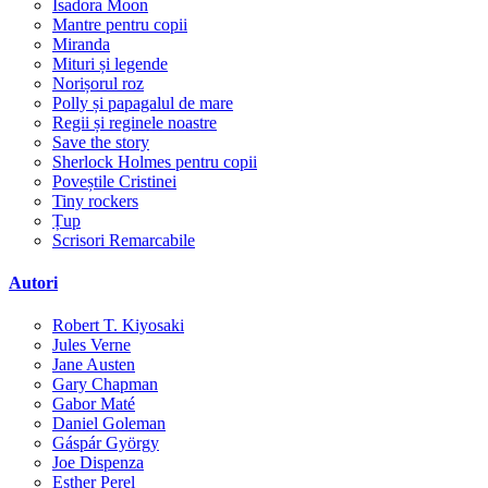
Isadora Moon
Mantre pentru copii
Miranda
Mituri și legende
Norișorul roz
Polly și papagalul de mare
Regii și reginele noastre
Save the story
Sherlock Holmes pentru copii
Poveștile Cristinei
Tiny rockers
Țup
Scrisori Remarcabile
Autori
Robert T. Kiyosaki
Jules Verne
Jane Austen
Gary Chapman
Gabor Maté
Daniel Goleman
Gáspár György
Joe Dispenza
Esther Perel