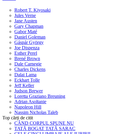
Robert T. Kiyosaki
Jules Verne
Jane Austen
Gary Chapman
Gabor Maté
Daniel Goleman
Gáspár György
Joe Dispenza
Esther Perel
Brené Brown
Dale Carnegie
Charles Dickens
Dalai Lama
Eckhart Tolle
Jeff Keller
Judson Brewer
Loretta Graziano Breuning
Adrian Asoltanie
Napoleon Hill
Nassim Nicholas Taleb
Top cărți de citit
CÂND CORPUL SPUNE NU
TATĂ BOGAT TATĂ SARAC
CELE CINCI LIMBAJE ALE IUBIRII