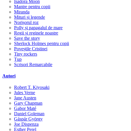
Isadora Moon
Mantre pentru copii
Miranda
Mituri și legende
Norișorul roz
Polly și papagalul de mare
Regii și reginele noastre
Save the story
Sherlock Holmes pentru copii
Poveștile Cristinei
Tiny rockers
Țup
Scrisori Remarcabile
Autori
Robert T. Kiyosaki
Jules Verne
Jane Austen
Gary Chapman
Gabor Maté
Daniel Goleman
Gáspár György
Joe Dispenza
Esther Perel