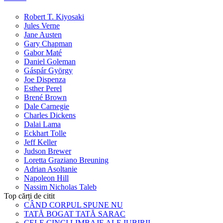
Robert T. Kiyosaki
Jules Verne
Jane Austen
Gary Chapman
Gabor Maté
Daniel Goleman
Gáspár György
Joe Dispenza
Esther Perel
Brené Brown
Dale Carnegie
Charles Dickens
Dalai Lama
Eckhart Tolle
Jeff Keller
Judson Brewer
Loretta Graziano Breuning
Adrian Asoltanie
Napoleon Hill
Nassim Nicholas Taleb
Top cărți de citit
CÂND CORPUL SPUNE NU
TATĂ BOGAT TATĂ SARAC
CELE CINCI LIMBAJE ALE IUBIRII