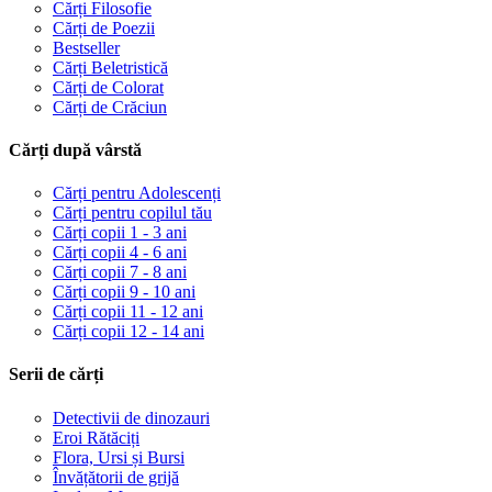
Cărți Filosofie
Cărți de Poezii
Bestseller
Cărți Beletristică
Cărți de Colorat
Cărți de Crăciun
Cărți după vârstă
Cărți pentru Adolescenți
Cărți pentru copilul tău
Cărți copii 1 - 3 ani
Cărți copii 4 - 6 ani
Cărți copii 7 - 8 ani
Cărți copii 9 - 10 ani
Cărți copii 11 - 12 ani
Cărți copii 12 - 14 ani
Serii de cărți
Detectivii de dinozauri
Eroi Rătăciți
Flora, Ursi și Bursi
Învățătorii de grijă