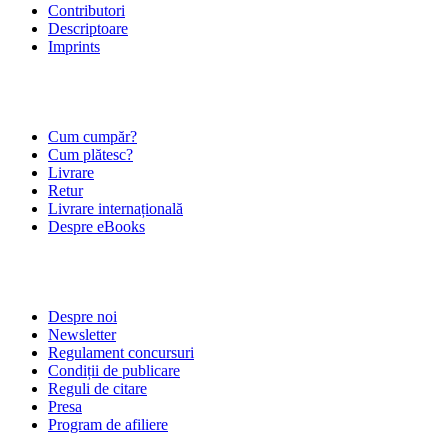
Contributori
Descriptoare
Imprints
ÎNTREBĂRI FRECVENTE
Cum cumpăr?
Cum plătesc?
Livrare
Retur
Livrare internațională
Despre eBooks
DESPRE NOI
Despre noi
Newsletter
Regulament concursuri
Condiții de publicare
Reguli de citare
Presa
Program de afiliere