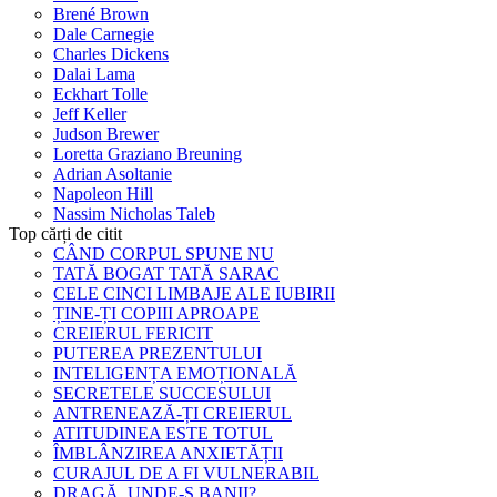
Brené Brown
Dale Carnegie
Charles Dickens
Dalai Lama
Eckhart Tolle
Jeff Keller
Judson Brewer
Loretta Graziano Breuning
Adrian Asoltanie
Napoleon Hill
Nassim Nicholas Taleb
Top cărți de citit
CÂND CORPUL SPUNE NU
TATĂ BOGAT TATĂ SARAC
CELE CINCI LIMBAJE ALE IUBIRII
ȚINE-ȚI COPIII APROAPE
CREIERUL FERICIT
PUTEREA PREZENTULUI
INTELIGENȚA EMOȚIONALĂ
SECRETELE SUCCESULUI
ANTRENEAZĂ-ȚI CREIERUL
ATITUDINEA ESTE TOTUL
ÎMBLÂNZIREA ANXIETĂȚII
CURAJUL DE A FI VULNERABIL
DRAGĂ, UNDE-S BANII?