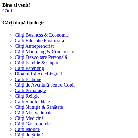
Bine ai venit!
Cărți
Cărți după tipologie
Cărți Business & Economie
Cărți Educație Financiară
Cărți Antreprenoriat
Cărți Marketing & Comunicare
Cărți Dezvoltare Personală
Cărți Familie & Cuplu
Cărți Parenting
Biografii și Autobiografii
Cărți Ficțiune
Cărți de Aventură pentru Copii
Cărți Psihologie
Cărți Religie
Cărți Spiritualitate
Cărți Nutriție & Sănătate
Cărți Motivaționale
Cărți Medicină
Cărți Gastronomie
Cărți Istorice
Cărți de Știință