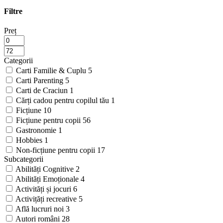
Filtre
Preț
Categorii
Carti Familie & Cuplu
5
Carti Parenting
5
Carti de Craciun
1
Cărți cadou pentru copilul tău
1
Ficțiune
10
Ficțiune pentru copii
56
Gastronomie
1
Hobbies
1
Non-ficțiune pentru copii
17
Subcategorii
Abilități Cognitive
2
Abilități Emoționale
4
Activități și jocuri
6
Activițăți recreative
5
Află lucruri noi
3
Autori români
28