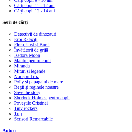
Cărți copii 9 - 10 ani
Cărți copii 11 - 12 ani
Cărți copii 12 - 14 ani
Serii de cărți
Detectivii de dinozauri
Eroi Rătăciți
Flora, Ursi și Bursi
Învățătorii de grijă
Isadora Moon
Mantre pentru copii
Miranda
Mituri și legende
Norișorul roz
Polly și papagalul de mare
Regii și reginele noastre
Save the story
Sherlock Holmes pentru copii
Poveștile Cristinei
Tiny rockers
Țup
Scrisori Remarcabile
Autori