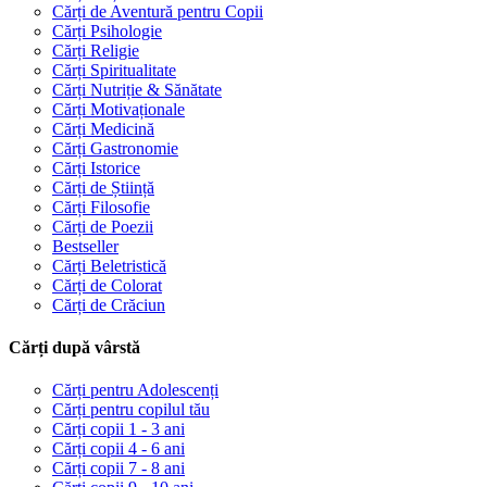
Cărți de Aventură pentru Copii
Cărți Psihologie
Cărți Religie
Cărți Spiritualitate
Cărți Nutriție & Sănătate
Cărți Motivaționale
Cărți Medicină
Cărți Gastronomie
Cărți Istorice
Cărți de Știință
Cărți Filosofie
Cărți de Poezii
Bestseller
Cărți Beletristică
Cărți de Colorat
Cărți de Crăciun
Cărți după vârstă
Cărți pentru Adolescenți
Cărți pentru copilul tău
Cărți copii 1 - 3 ani
Cărți copii 4 - 6 ani
Cărți copii 7 - 8 ani