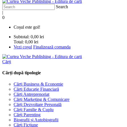
Search
|
0
Coșul este gol!
Subtotal:
0,00 lei
Total:
0,00 lei
Vezi coșul
Finalizează comanda
Cărți
Cărți după tipologie
Cărți Business & Economie
Cărți Educație Financiară
Cărți Antreprenoriat
Cărți Marketing & Comunicare
Cărți Dezvoltare Personală
Cărți Familie & Cuplu
Cărți Parenting
Biografii și Autobiografii
Cărți Ficțiune