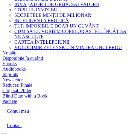
INVĂȚĂTORII DE GRIJĂ. SALVATORII
COPILUL INVIZIBIL
SECRETELE MINȚII DE MILIONAR
INTELIGENȚA EROTICĂ
ȚUP. IMPOSIBIL E DOAR UN CUVÂNT
CUM SĂ LE VORBIM COPIILOR ASTFEL ÎNCÂT SĂ
NE ASCULTE
CARTEA ÎNȚELEPCIUNII
VOLODIMIR ZELENSKI. ÎN MINTEA UNUI EROU
Noutăți
Disponibile în curând
Ebooks
Audiobooks
Imprints
Newsletter
Reduceri Finale
Cărți sub 20 lei
Blind Date with a Book
Pachete
Contul meu
Contact