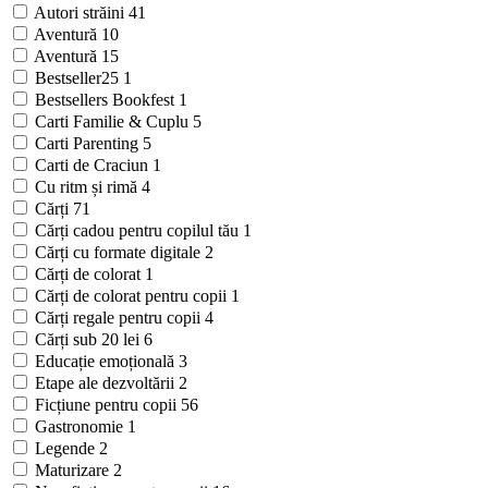
Autori străini
41
Aventură
10
Aventură
15
Bestseller25
1
Bestsellers Bookfest
1
Carti Familie & Cuplu
5
Carti Parenting
5
Carti de Craciun
1
Cu ritm și rimă
4
Cărți
71
Cărți cadou pentru copilul tău
1
Cărți cu formate digitale
2
Cărți de colorat
1
Cărți de colorat pentru copii
1
Cărți regale pentru copii
4
Cărți sub 20 lei
6
Educație emoțională
3
Etape ale dezvoltării
2
Ficțiune pentru copii
56
Gastronomie
1
Legende
2
Maturizare
2