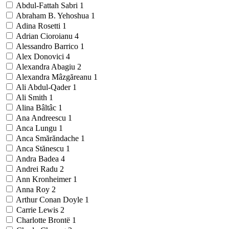
Abdul-Fattah Sabri
1
Abraham B. Yehoshua
1
Adina Rosetti
1
Adrian Cioroianu
4
Alessandro Barrico
1
Alex Donovici
4
Alexandra Abagiu
2
Alexandra Mâzgăreanu
1
Ali Abdul-Qader
1
Ali Smith
1
Alina Bâltâc
1
Ana Andreescu
1
Anca Lungu
1
Anca Smărăndache
1
Anca Stănescu
1
Andra Badea
4
Andrei Radu
2
Ann Kronheimer
1
Anna Roy
2
Arthur Conan Doyle
1
Carrie Lewis
2
Charlotte Brontë
1