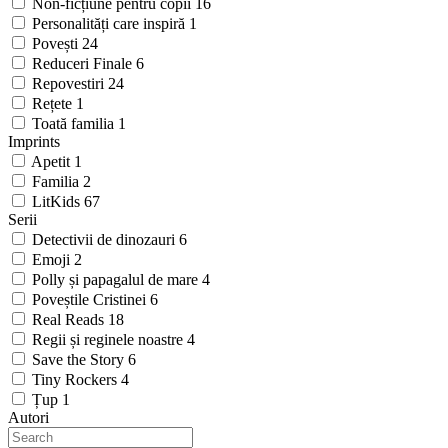
Non-ficțiune pentru copii
16
Personalități care inspiră
1
Povești
24
Reduceri Finale
6
Repovestiri
24
Rețete
1
Toată familia
1
Imprints
Apetit
1
Familia
2
LitKids
67
Serii
Detectivii de dinozauri
6
Emoji
2
Polly și papagalul de mare
4
Poveștile Cristinei
6
Real Reads
18
Regii și reginele noastre
4
Save the Story
6
Tiny Rockers
4
Țup
1
Autori