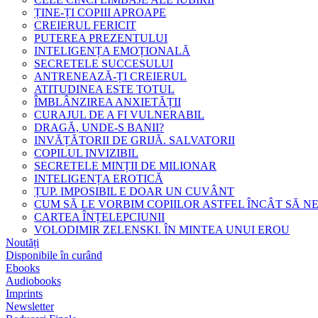
ȚINE-ȚI COPIII APROAPE
CREIERUL FERICIT
PUTEREA PREZENTULUI
INTELIGENȚA EMOȚIONALĂ
SECRETELE SUCCESULUI
ANTRENEAZĂ-ȚI CREIERUL
ATITUDINEA ESTE TOTUL
ÎMBLÂNZIREA ANXIETĂȚII
CURAJUL DE A FI VULNERABIL
DRAGĂ, UNDE-S BANII?
INVĂȚĂTORII DE GRIJĂ. SALVATORII
COPILUL INVIZIBIL
SECRETELE MINȚII DE MILIONAR
INTELIGENȚA EROTICĂ
ȚUP. IMPOSIBIL E DOAR UN CUVÂNT
CUM SĂ LE VORBIM COPIILOR ASTFEL ÎNCÂT SĂ N
CARTEA ÎNȚELEPCIUNII
VOLODIMIR ZELENSKI. ÎN MINTEA UNUI EROU
Noutăți
Disponibile în curând
Ebooks
Audiobooks
Imprints
Newsletter