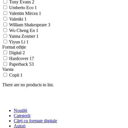
Tony Evans
2
Umberto Eco
1
Valentin Mircea
1
Valmiki
1
William Shakespeare
3
Wo Cheng En
1
Yanna Zosmer
1
Yiyun Li
1
Format ediție
Digital
2
Hardcover
17
Paperback
53
Varsta
Copii
1
There are no products to list.
SHOP
Noutăți
Categorii
Cărți cu formate digitale
Autori