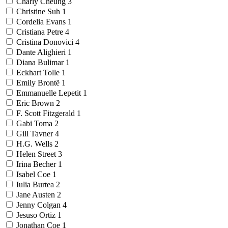
Charly Cheung
3
Christine Suh
1
Cordelia Evans
1
Cristiana Petre
4
Cristina Donovici
4
Dante Alighieri
1
Diana Bulimar
1
Eckhart Tolle
1
Emily Brontë
1
Emmanuelle Lepetit
1
Eric Brown
2
F. Scott Fitzgerald
1
Gabi Toma
2
Gill Tavner
4
H.G. Wells
2
Helen Street
3
Irina Becher
1
Isabel Coe
1
Iulia Burtea
2
Jane Austen
2
Jenny Colgan
4
Jesuso Ortiz
1
Jonathan Coe
1