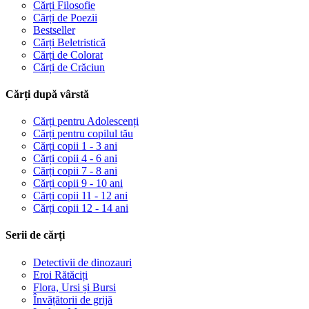
Cărți Filosofie
Cărți de Poezii
Bestseller
Cărți Beletristică
Cărți de Colorat
Cărți de Crăciun
Cărți după vârstă
Cărți pentru Adolescenți
Cărți pentru copilul tău
Cărți copii 1 - 3 ani
Cărți copii 4 - 6 ani
Cărți copii 7 - 8 ani
Cărți copii 9 - 10 ani
Cărți copii 11 - 12 ani
Cărți copii 12 - 14 ani
Serii de cărți
Detectivii de dinozauri
Eroi Rătăciți
Flora, Ursi și Bursi
Învățătorii de grijă