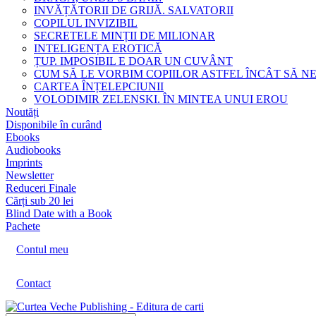
INVĂȚĂTORII DE GRIJĂ. SALVATORII
COPILUL INVIZIBIL
SECRETELE MINȚII DE MILIONAR
INTELIGENȚA EROTICĂ
ȚUP. IMPOSIBIL E DOAR UN CUVÂNT
CUM SĂ LE VORBIM COPIILOR ASTFEL ÎNCÂT SĂ N
CARTEA ÎNȚELEPCIUNII
VOLODIMIR ZELENSKI. ÎN MINTEA UNUI EROU
Noutăți
Disponibile în curând
Ebooks
Audiobooks
Imprints
Newsletter
Reduceri Finale
Cărți sub 20 lei
Blind Date with a Book
Pachete
Contul meu
Contact