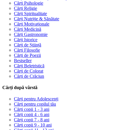
Cărți Psihologie
Cărți Religie
Cărți Spiritualitate
Cărți Nutriție & Sănătate
Cărți Motivaționale
Cărți Medicină
Cărți Gastronomie
Cărți Istorice
Cărți de Știință
Cărți Filosofie
Cărți de Poezii
Bestseller
Cărți Beletristică
Cărți de Colorat
Cărți de Crăciun
Cărți după vârstă
Cărți pentru Adolescenți
Cărți pentru copilul tău
Cărți copii 1 - 3 ani
Cărți copii 4 - 6 ani
Cărți copii 7 - 8 ani
Cărți copii 9 - 10 ani