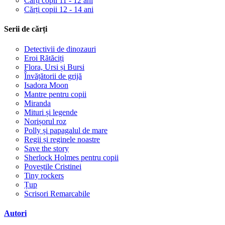
Cărți copii 11 - 12 ani
Cărți copii 12 - 14 ani
Serii de cărți
Detectivii de dinozauri
Eroi Rătăciți
Flora, Ursi și Bursi
Învățătorii de grijă
Isadora Moon
Mantre pentru copii
Miranda
Mituri și legende
Norișorul roz
Polly și papagalul de mare
Regii și reginele noastre
Save the story
Sherlock Holmes pentru copii
Poveștile Cristinei
Tiny rockers
Țup
Scrisori Remarcabile
Autori