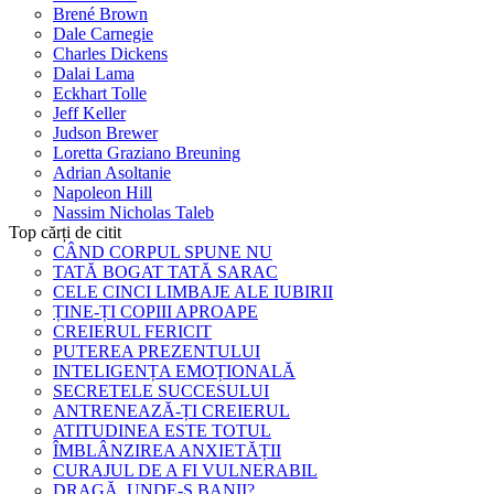
Brené Brown
Dale Carnegie
Charles Dickens
Dalai Lama
Eckhart Tolle
Jeff Keller
Judson Brewer
Loretta Graziano Breuning
Adrian Asoltanie
Napoleon Hill
Nassim Nicholas Taleb
Top cărți de citit
CÂND CORPUL SPUNE NU
TATĂ BOGAT TATĂ SARAC
CELE CINCI LIMBAJE ALE IUBIRII
ȚINE-ȚI COPIII APROAPE
CREIERUL FERICIT
PUTEREA PREZENTULUI
INTELIGENȚA EMOȚIONALĂ
SECRETELE SUCCESULUI
ANTRENEAZĂ-ȚI CREIERUL
ATITUDINEA ESTE TOTUL
ÎMBLÂNZIREA ANXIETĂȚII
CURAJUL DE A FI VULNERABIL
DRAGĂ, UNDE-S BANII?