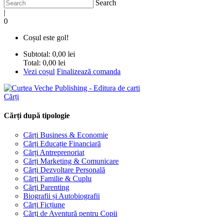
Search
|
0
Coșul este gol!
Subtotal:
0,00 lei
Total:
0,00 lei
Vezi coșul
Finalizează comanda
Cărți
Cărți după tipologie
Cărți Business & Economie
Cărți Educație Financiară
Cărți Antreprenoriat
Cărți Marketing & Comunicare
Cărți Dezvoltare Personală
Cărți Familie & Cuplu
Cărți Parenting
Biografii și Autobiografii
Cărți Ficțiune
Cărți de Aventură pentru Copii