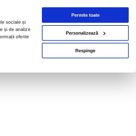
Permite toate
le sociale și
te și de analize
Personalizează
ormații oferite
Respinge