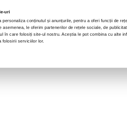
ie-uri
personaliza conținutul și anunțurile, pentru a oferi funcții de rețe
De asemenea, le oferim partenerilor de rețele sociale, de publicita
ul în care folosiți site-ul nostru. Aceștia le pot combina cu alte inf
olosirii serviciilor lor.