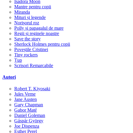
Isadora Moon
Mantre pentru copii
Miranda
Mituri și legende
Norișorul roz
Polly și papagalul de mare
Regii și reginele noastre
Save the story
Sherlock Holmes pentru copii
Poveștile Cristinei
Tiny rockers
Țup
Scrisori Remarcabile
Autori
Robert T. Kiyosaki
Jules Verne
Jane Austen
Gary Chapman
Gabor Maté
Daniel Goleman
Gáspár György
Joe Dispenza
Esther Perel