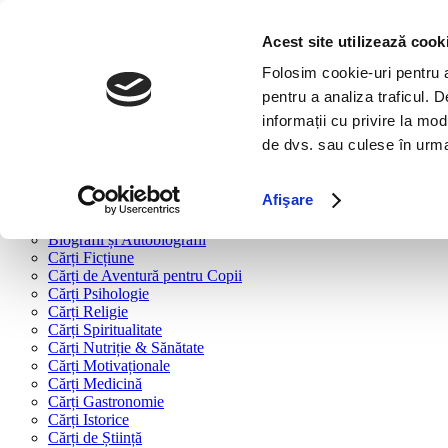
Bine ai venit!
Cărți
Acest site utilizează cook
Folosim cookie-uri pentru a 
Cărți după tipologie
pentru a analiza traficul. 
Cărți Business & Economie
informații cu privire la mod
Cărți Educație Financiară
de dvs. sau culese în urma f
Cărți Antreprenoriat
Cărți Marketing & Comunicare
Cărți Dezvoltare Personală
Afişare
Cărți Familie & Cuplu
Cărți Parenting
Biografii și Autobiografii
Cărți Ficțiune
Cărți de Aventură pentru Copii
Cărți Psihologie
Cărți Religie
Cărți Spiritualitate
Cărți Nutriție & Sănătate
Cărți Motivaționale
Cărți Medicină
Cărți Gastronomie
Cărți Istorice
Cărți de Știință