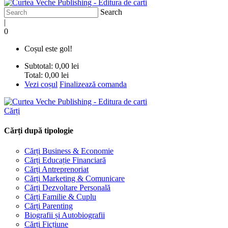
Search
|
0
Coșul este gol!
Subtotal:
0,00 lei
Total:
0,00 lei
Vezi coșul
Finalizează comanda
Cărți
Cărți după tipologie
Cărți Business & Economie
Cărți Educație Financiară
Cărți Antreprenoriat
Cărți Marketing & Comunicare
Cărți Dezvoltare Personală
Cărți Familie & Cuplu
Cărți Parenting
Biografii și Autobiografii
Cărți Ficțiune