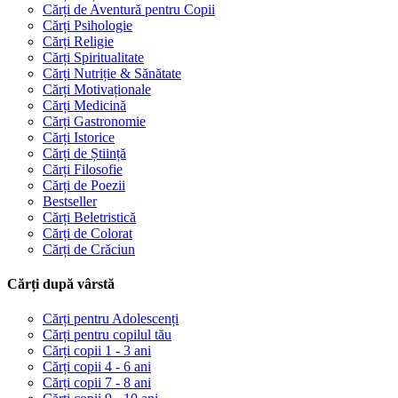
Cărți de Aventură pentru Copii
Cărți Psihologie
Cărți Religie
Cărți Spiritualitate
Cărți Nutriție & Sănătate
Cărți Motivaționale
Cărți Medicină
Cărți Gastronomie
Cărți Istorice
Cărți de Știință
Cărți Filosofie
Cărți de Poezii
Bestseller
Cărți Beletristică
Cărți de Colorat
Cărți de Crăciun
Cărți după vârstă
Cărți pentru Adolescenți
Cărți pentru copilul tău
Cărți copii 1 - 3 ani
Cărți copii 4 - 6 ani
Cărți copii 7 - 8 ani