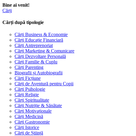
Bine ai venit!
Cărți
Cărți după tipologie
Cărți Business & Economie
Cărți Educație Financiară
Cărți Antreprenoriat
Cărți Marketing & Comunicare
Cărți Dezvoltare Personală
Cărți Familie & Cuplu
Cărți Parenting
Biografii și Autobiografii
Cărți Ficțiune
Cărți de Aventură pentru Copii
Cărți Psihologie
Cărți Religie
Cărți Spiritualitate
Cărți Nutriție & Sănătate
Cărți Motivaționale
Cărți Medicină
Cărți Gastronomie
Cărți Istorice
Cărți de Știință