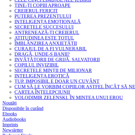
ȚINE-ȚI COPIII APROAPE
CREIERUL FERICIT
PUTEREA PREZENTULUI
INTELIGENȚA EMOȚIONALĂ
SECRETELE SUCCESULUI
ANTRENEAZĂ-ȚI CREIERUL
ATITUDINEA ESTE TOTUL
ÎMBLÂNZIREA ANXIETĂȚII
CURAJUL DE A FI VULNERABIL
DRAGĂ, UNDE-S BANII?
INVĂȚĂTORII DE GRIJĂ. SALVATORII
COPILUL INVIZIBIL
SECRETELE MINȚII DE MILIONAR
INTELIGENȚA EROTICĂ
ȚUP. IMPOSIBIL E DOAR UN CUVÂNT
CUM SĂ LE VORBIM COPIILOR ASTFEL ÎNCÂT SĂ N
CARTEA ÎNȚELEPCIUNII
VOLODIMIR ZELENSKI. ÎN MINTEA UNUI EROU
Noutăți
Disponibile în curând
Ebooks
Audiobooks
Imprints
Newsletter