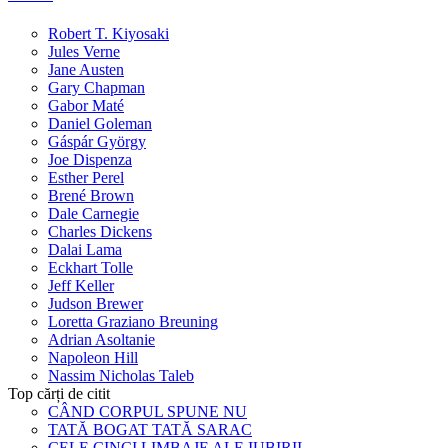
Robert T. Kiyosaki
Jules Verne
Jane Austen
Gary Chapman
Gabor Maté
Daniel Goleman
Gáspár György
Joe Dispenza
Esther Perel
Brené Brown
Dale Carnegie
Charles Dickens
Dalai Lama
Eckhart Tolle
Jeff Keller
Judson Brewer
Loretta Graziano Breuning
Adrian Asoltanie
Napoleon Hill
Nassim Nicholas Taleb
Top cărți de citit
CÂND CORPUL SPUNE NU
TATĂ BOGAT TATĂ SARAC
CELE CINCI LIMBAJE ALE IUBIRII