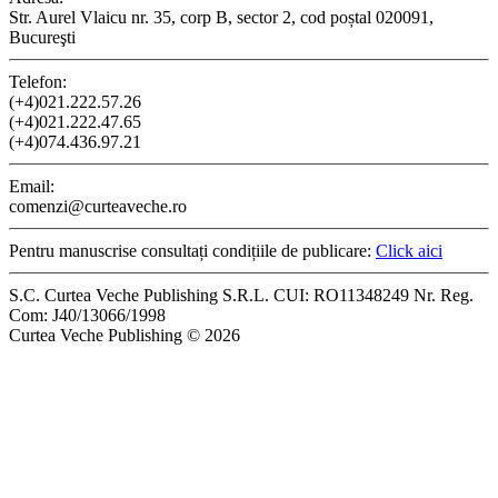
Str. Aurel Vlaicu nr. 35, corp B, sector 2, cod poștal 020091,
Bucureşti
Telefon:
(+4)021.222.57.26
(+4)021.222.47.65
(+4)074.436.97.21
Email:
comenzi@curteaveche.ro
Pentru manuscrise consultați condițiile de publicare:
Click aici
S.C. Curtea Veche Publishing S.R.L. CUI: RO11348249 Nr. Reg.
Com: J40/13066/1998
Curtea Veche Publishing © 2026