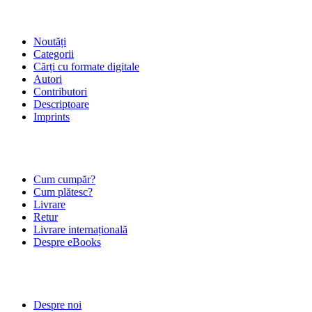
SHOP
Noutăți
Categorii
Cărți cu formate digitale
Autori
Contributori
Descriptoare
Imprints
ÎNTREBĂRI FRECVENTE
Cum cumpăr?
Cum plătesc?
Livrare
Retur
Livrare internațională
Despre eBooks
DESPRE NOI
Despre noi