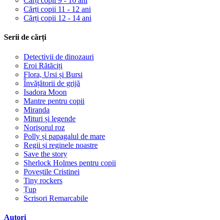
Cărți copii 9 - 10 ani
Cărți copii 11 - 12 ani
Cărți copii 12 - 14 ani
Serii de cărți
Detectivii de dinozauri
Eroi Rătăciți
Flora, Ursi și Bursi
Învățătorii de grijă
Isadora Moon
Mantre pentru copii
Miranda
Mituri și legende
Norișorul roz
Polly și papagalul de mare
Regii și reginele noastre
Save the story
Sherlock Holmes pentru copii
Poveștile Cristinei
Tiny rockers
Țup
Scrisori Remarcabile
Autori