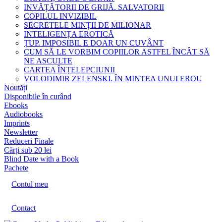
INVĂȚĂTORII DE GRIJĂ. SALVATORII
COPILUL INVIZIBIL
SECRETELE MINȚII DE MILIONAR
INTELIGENȚA EROTICĂ
ȚUP. IMPOSIBIL E DOAR UN CUVÂNT
CUM SĂ LE VORBIM COPIILOR ASTFEL ÎNCÂT SĂ
NE ASCULTE
CARTEA ÎNȚELEPCIUNII
VOLODIMIR ZELENSKI. ÎN MINTEA UNUI EROU
Noutăți
Disponibile în curând
Ebooks
Audiobooks
Imprints
Newsletter
Reduceri Finale
Cărți sub 20 lei
Blind Date with a Book
Pachete
Contul meu
Contact