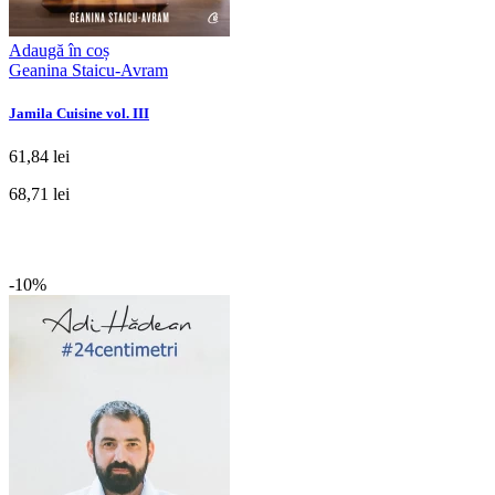
Adaugă în coș
Geanina Staicu-Avram
Jamila Cuisine vol. III
61,84 lei
68,71 lei
-10%