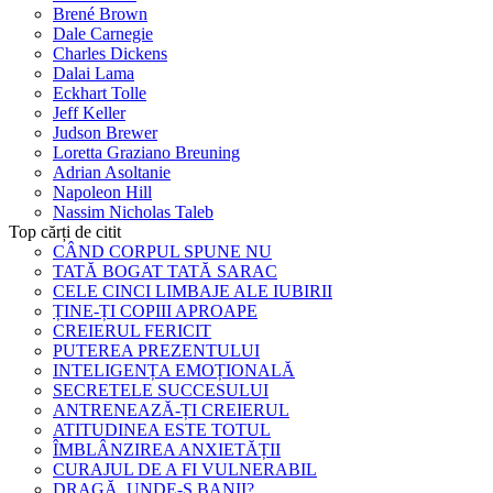
Brené Brown
Dale Carnegie
Charles Dickens
Dalai Lama
Eckhart Tolle
Jeff Keller
Judson Brewer
Loretta Graziano Breuning
Adrian Asoltanie
Napoleon Hill
Nassim Nicholas Taleb
Top cărți de citit
CÂND CORPUL SPUNE NU
TATĂ BOGAT TATĂ SARAC
CELE CINCI LIMBAJE ALE IUBIRII
ȚINE-ȚI COPIII APROAPE
CREIERUL FERICIT
PUTEREA PREZENTULUI
INTELIGENȚA EMOȚIONALĂ
SECRETELE SUCCESULUI
ANTRENEAZĂ-ȚI CREIERUL
ATITUDINEA ESTE TOTUL
ÎMBLÂNZIREA ANXIETĂȚII
CURAJUL DE A FI VULNERABIL
DRAGĂ, UNDE-S BANII?