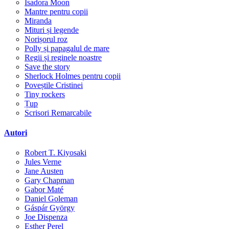
Isadora Moon
Mantre pentru copii
Miranda
Mituri și legende
Norișorul roz
Polly și papagalul de mare
Regii și reginele noastre
Save the story
Sherlock Holmes pentru copii
Poveștile Cristinei
Tiny rockers
Țup
Scrisori Remarcabile
Autori
Robert T. Kiyosaki
Jules Verne
Jane Austen
Gary Chapman
Gabor Maté
Daniel Goleman
Gáspár György
Joe Dispenza
Esther Perel