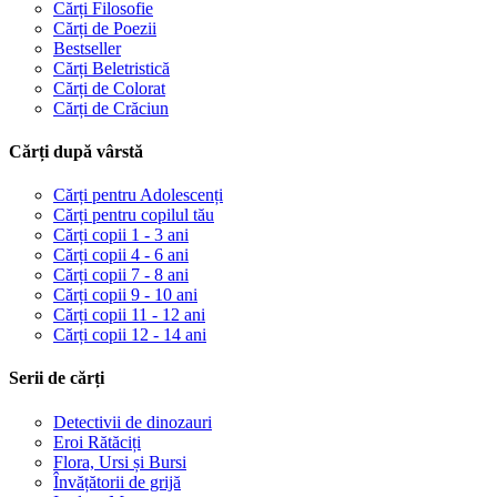
Cărți Filosofie
Cărți de Poezii
Bestseller
Cărți Beletristică
Cărți de Colorat
Cărți de Crăciun
Cărți după vârstă
Cărți pentru Adolescenți
Cărți pentru copilul tău
Cărți copii 1 - 3 ani
Cărți copii 4 - 6 ani
Cărți copii 7 - 8 ani
Cărți copii 9 - 10 ani
Cărți copii 11 - 12 ani
Cărți copii 12 - 14 ani
Serii de cărți
Detectivii de dinozauri
Eroi Rătăciți
Flora, Ursi și Bursi
Învățătorii de grijă