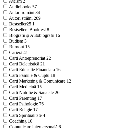
Ateism
2
Audiobooks
57
Autori români
34
Autori străini
209
Bestseller25
1
Bestsellers Bookfest
8
Biografii și Autobiografii
16
Budism
3
Burnout
15
Carieră
41
Carti Antreprenoriat
22
Carti Beletristică
21
Carti Educatie Financiara
16
Carti Familie & Cuplu
18
Carti Marketing & Comunicare
12
Carti Medicină
15
Carti Nutritie & Sanatate
26
Carti Parenting
17
Carti Psihologie
76
Carti Religie
17
Carti Spiritualitate
4
Coaching
10
Comunicare interpersonală
6