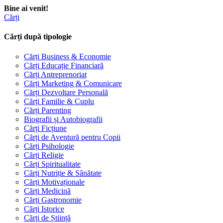
Bine ai venit!
Cărți
Cărți după tipologie
Cărți Business & Economie
Cărți Educație Financiară
Cărți Antreprenoriat
Cărți Marketing & Comunicare
Cărți Dezvoltare Personală
Cărți Familie & Cuplu
Cărți Parenting
Biografii și Autobiografii
Cărți Ficțiune
Cărți de Aventură pentru Copii
Cărți Psihologie
Cărți Religie
Cărți Spiritualitate
Cărți Nutriție & Sănătate
Cărți Motivaționale
Cărți Medicină
Cărți Gastronomie
Cărți Istorice
Cărți de Știință