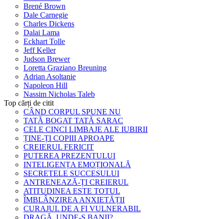
Brené Brown
Dale Carnegie
Charles Dickens
Dalai Lama
Eckhart Tolle
Jeff Keller
Judson Brewer
Loretta Graziano Breuning
Adrian Asoltanie
Napoleon Hill
Nassim Nicholas Taleb
Top cărți de citit
CÂND CORPUL SPUNE NU
TATĂ BOGAT TATĂ SARAC
CELE CINCI LIMBAJE ALE IUBIRII
ȚINE-ȚI COPIII APROAPE
CREIERUL FERICIT
PUTEREA PREZENTULUI
INTELIGENȚA EMOȚIONALĂ
SECRETELE SUCCESULUI
ANTRENEAZĂ-ȚI CREIERUL
ATITUDINEA ESTE TOTUL
ÎMBLÂNZIREA ANXIETĂȚII
CURAJUL DE A FI VULNERABIL
DRAGĂ, UNDE-S BANII?