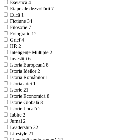
Eseistică
4
Etape ale dezvoltării
7
Etică
1
Ficțiune
34
Filosofie
7
Fotografie
12
Grief
4
HR
2
Inteligențe Multiple
2
Investiții
6
Istoria Europeană
8
Istoria Ideilor
2
Istoria Românilor
1
Istoria artei
1
Istorie
21
Istorie Economică
8
Istorie Globală
8
Istorie Locală
2
Iubire
2
Jurnal
2
Leadership
32
Lifestyle
21
Literatură anglo-saxonă
18