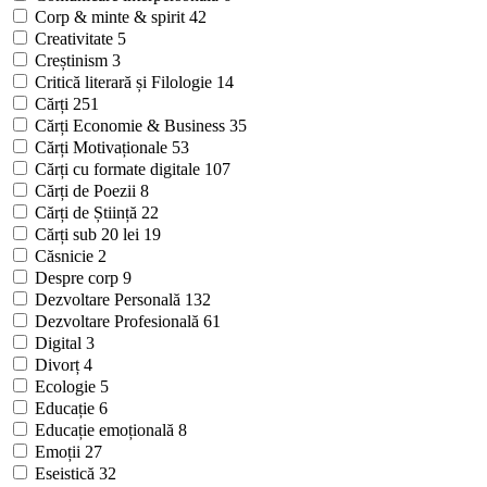
Corp & minte & spirit
42
Creativitate
5
Creștinism
3
Critică literară și Filologie
14
Cărți
251
Cărți Economie & Business
35
Cărți Motivaționale
53
Cărți cu formate digitale
107
Cărți de Poezii
8
Cărți de Știință
22
Cărți sub 20 lei
19
Căsnicie
2
Despre corp
9
Dezvoltare Personală
132
Dezvoltare Profesională
61
Digital
3
Divorț
4
Ecologie
5
Educație
6
Educație emoțională
8
Emoții
27
Eseistică
32