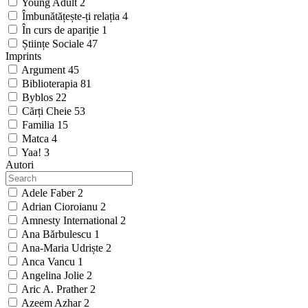
Young Adult
2
Îmbunătățește-ți relația
4
În curs de apariție
1
Științe Sociale
47
Imprints
Argument
45
Biblioterapia
81
Byblos
22
Cărți Cheie
53
Familia
15
Matca
4
Yaa!
3
Autori
Adele Faber
2
Adrian Cioroianu
2
Amnesty International
2
Ana Bărbulescu
1
Ana-Maria Udriște
2
Anca Vancu
1
Angelina Jolie
2
Aric A. Prather
2
Azeem Azhar
2