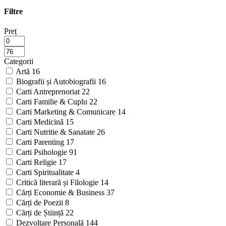
Filtre
Preț
Categorii
Artă
16
Biografii și Autobiografii
16
Carti Antreprenoriat
22
Carti Familie & Cuplu
22
Carti Marketing & Comunicare
14
Carti Medicină
15
Carti Nutritie & Sanatate
26
Carti Parenting
17
Carti Psihologie
91
Carti Religie
17
Carti Spiritualitate
4
Critică literară și Filologie
14
Cărți Economie & Business
37
Cărți de Poezii
8
Cărți de Știință
22
Dezvoltare Personală
144