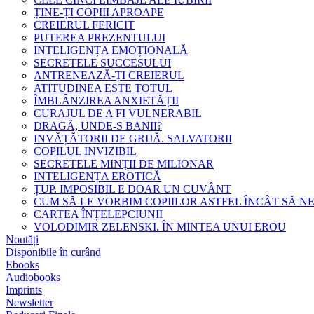
ȚINE-ȚI COPIII APROAPE
CREIERUL FERICIT
PUTEREA PREZENTULUI
INTELIGENȚA EMOȚIONALĂ
SECRETELE SUCCESULUI
ANTRENEAZĂ-ȚI CREIERUL
ATITUDINEA ESTE TOTUL
ÎMBLÂNZIREA ANXIETĂȚII
CURAJUL DE A FI VULNERABIL
DRAGĂ, UNDE-S BANII?
INVĂȚĂTORII DE GRIJĂ. SALVATORII
COPILUL INVIZIBIL
SECRETELE MINȚII DE MILIONAR
INTELIGENȚA EROTICĂ
ȚUP. IMPOSIBIL E DOAR UN CUVÂNT
CUM SĂ LE VORBIM COPIILOR ASTFEL ÎNCÂT SĂ N
CARTEA ÎNȚELEPCIUNII
VOLODIMIR ZELENSKI. ÎN MINTEA UNUI EROU
Noutăți
Disponibile în curând
Ebooks
Audiobooks
Imprints
Newsletter