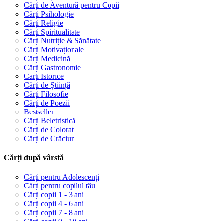
Cărți de Aventură pentru Copii
Cărți Psihologie
Cărți Religie
Cărți Spiritualitate
Cărți Nutriție & Sănătate
Cărți Motivaționale
Cărți Medicină
Cărți Gastronomie
Cărți Istorice
Cărți de Știință
Cărți Filosofie
Cărți de Poezii
Bestseller
Cărți Beletristică
Cărți de Colorat
Cărți de Crăciun
Cărți după vârstă
Cărți pentru Adolescenți
Cărți pentru copilul tău
Cărți copii 1 - 3 ani
Cărți copii 4 - 6 ani
Cărți copii 7 - 8 ani