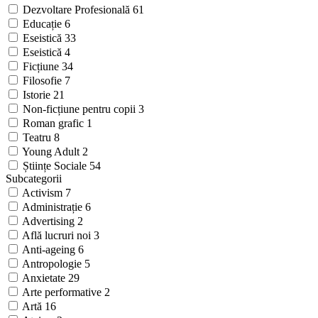
Dezvoltare Profesională
61
Educație
6
Eseistică
33
Eseistică
4
Ficțiune
34
Filosofie
7
Istorie
21
Non-ficțiune pentru copii
3
Roman grafic
1
Teatru
8
Young Adult
2
Științe Sociale
54
Subcategorii
Activism
7
Administrație
6
Advertising
2
Află lucruri noi
3
Anti-ageing
6
Antropologie
5
Anxietate
29
Arte performative
2
Artă
16