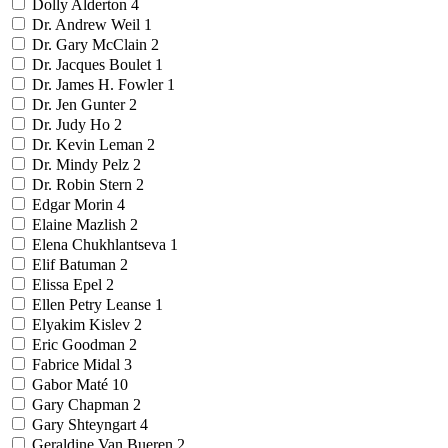
Dolly Alderton
4
Dr. Andrew Weil
1
Dr. Gary McClain
2
Dr. Jacques Boulet
1
Dr. James H. Fowler
1
Dr. Jen Gunter
2
Dr. Judy Ho
2
Dr. Kevin Leman
2
Dr. Mindy Pelz
2
Dr. Robin Stern
2
Edgar Morin
4
Elaine Mazlish
2
Elena Chukhlantseva
1
Elif Batuman
2
Elissa Epel
2
Ellen Petry Leanse
1
Elyakim Kislev
2
Eric Goodman
2
Fabrice Midal
3
Gabor Maté
10
Gary Chapman
2
Gary Shteyngart
4
Geraldine Van Bueren
2