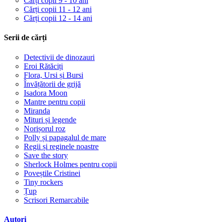
Cărți copii 9 - 10 ani
Cărți copii 11 - 12 ani
Cărți copii 12 - 14 ani
Serii de cărți
Detectivii de dinozauri
Eroi Rătăciți
Flora, Ursi și Bursi
Învățătorii de grijă
Isadora Moon
Mantre pentru copii
Miranda
Mituri și legende
Norișorul roz
Polly și papagalul de mare
Regii și reginele noastre
Save the story
Sherlock Holmes pentru copii
Poveștile Cristinei
Tiny rockers
Țup
Scrisori Remarcabile
Autori