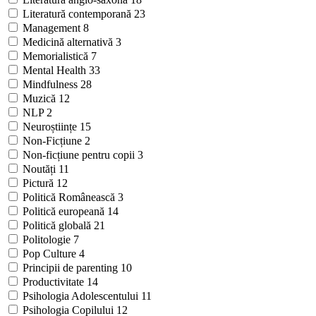
Literatură contemporană
23
Management
8
Medicină alternativă
3
Memorialistică
7
Mental Health
33
Mindfulness
28
Muzică
12
NLP
2
Neuroștiințe
15
Non-Ficțiune
2
Non-ficțiune pentru copii
3
Noutăți
11
Pictură
12
Politică Românească
3
Politică europeană
14
Politică globală
21
Politologie
7
Pop Culture
4
Principii de parenting
10
Productivitate
14
Psihologia Adolescentului
11
Psihologia Copilului
12