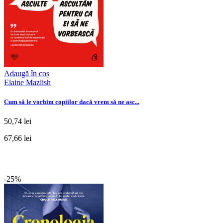
Adaugă în coș
Elaine Mazlish
Cum să le vorbim copiilor dacă vrem să ne asc...
50,74 lei
67,66 lei
-25%