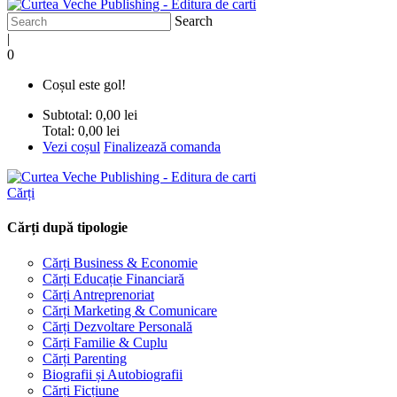
Search
|
0
Coșul este gol!
Subtotal:
0,00 lei
Total:
0,00 lei
Vezi coșul
Finalizează comanda
Cărți
Cărți după tipologie
Cărți Business & Economie
Cărți Educație Financiară
Cărți Antreprenoriat
Cărți Marketing & Comunicare
Cărți Dezvoltare Personală
Cărți Familie & Cuplu
Cărți Parenting
Biografii și Autobiografii
Cărți Ficțiune