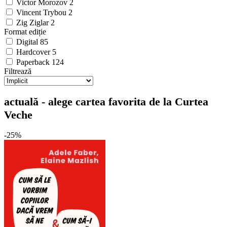
Victor Morozov
2
Vincent Trybou
2
Zig Ziglar
2
Format ediție
Digital
85
Hardcover
5
Paperback
124
Filtrează
actuală - alege cartea favorita de la Curtea
Veche
-25%