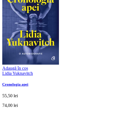
Adaugă în coș
Lidia Yuknavitch
Cronologia apei
55,50 lei
74,00 lei