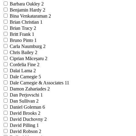
Barbara Oakley
2
Benjamin Hardy
2
Bina Venkataraman
2
Brian Christian
1
Brian Tracy
2
Britt Frank
1
Bruno Pinto
1
Carla Naumburg
2
Chris Bailey
2
Ciprian Măceșaru
2
Cordelia Fine
2
Dalai Lama
2
Dale Carnegie
5
Dale Carnegie & Associates
11
Damon Zahariades
2
Dan Perjovschi
1
Dan Sullivan
2
Daniel Goleman
6
David Brooks
2
David Duchovny
2
David Pilling
1
David Robson
2