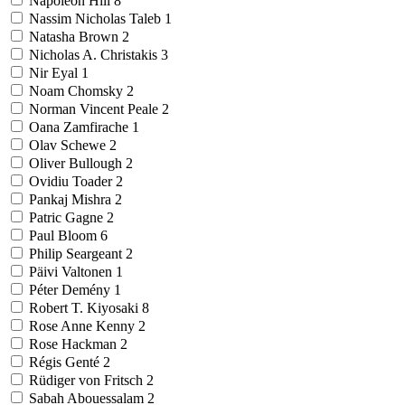
Napoleon Hill
8
Nassim Nicholas Taleb
1
Natasha Brown
2
Nicholas A. Christakis
3
Nir Eyal
1
Noam Chomsky
2
Norman Vincent Peale
2
Oana Zamfirache
1
Olav Schewe
2
Oliver Bullough
2
Ovidiu Toader
2
Pankaj Mishra
2
Patric Gagne
2
Paul Bloom
6
Philip Seargeant
2
Päivi Valtonen
1
Péter Demény
1
Robert T. Kiyosaki
8
Rose Anne Kenny
2
Rose Hackman
2
Régis Genté
2
Rüdiger von Fritsch
2
Sabah Abouessalam
2