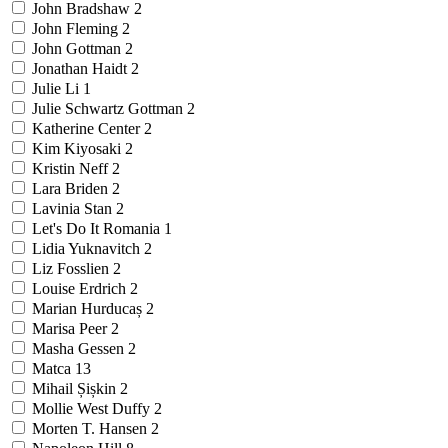
John Bradshaw
2
John Fleming
2
John Gottman
2
Jonathan Haidt
2
Julie Li
1
Julie Schwartz Gottman
2
Katherine Center
2
Kim Kiyosaki
2
Kristin Neff
2
Lara Briden
2
Lavinia Stan
2
Let's Do It Romania
1
Lidia Yuknavitch
2
Liz Fosslien
2
Louise Erdrich
2
Marian Hurducaș
2
Marisa Peer
2
Masha Gessen
2
Matca
13
Mihail Șișkin
2
Mollie West Duffy
2
Morten T. Hansen
2