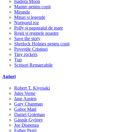
Isadora Moon
Mantre pentru copii
Miranda
Mituri și legende
Norișorul roz
Polly și papagalul de mare
Regii și reginele noastre
Save the story
Sherlock Holmes pentru copii
Poveștile Cristinei
Tiny rockers
Țup
Scrisori Remarcabile
Autori
Robert T. Kiyosaki
Jules Verne
Jane Austen
Gary Chapman
Gabor Maté
Daniel Goleman
Gáspár György
Joe Dispenza
Esther Perel