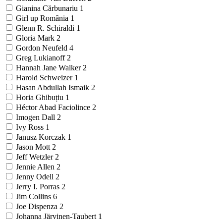
Gianina Cărbunariu
1
Girl up România
1
Glenn R. Schiraldi
1
Gloria Mark
2
Gordon Neufeld
4
Greg Lukianoff
2
Hannah Jane Walker
2
Harold Schweizer
1
Hasan Abdullah Ismaik
2
Horia Ghibuțiu
1
Héctor Abad Faciolince
2
Imogen Dall
2
Ivy Ross
1
Janusz Korczak
1
Jason Mott
2
Jeff Wetzler
2
Jennie Allen
2
Jenny Odell
2
Jerry I. Porras
2
Jim Collins
6
Joe Dispenza
2
Johanna Järvinen-Taubert
1