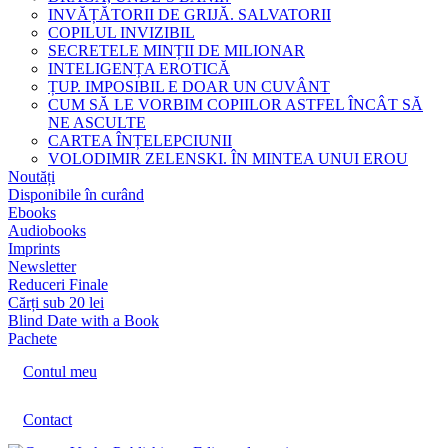
INVĂȚĂTORII DE GRIJĂ. SALVATORII
COPILUL INVIZIBIL
SECRETELE MINȚII DE MILIONAR
INTELIGENȚA EROTICĂ
ȚUP. IMPOSIBIL E DOAR UN CUVÂNT
CUM SĂ LE VORBIM COPIILOR ASTFEL ÎNCÂT SĂ
NE ASCULTE
CARTEA ÎNȚELEPCIUNII
VOLODIMIR ZELENSKI. ÎN MINTEA UNUI EROU
Noutăți
Disponibile în curând
Ebooks
Audiobooks
Imprints
Newsletter
Reduceri Finale
Cărți sub 20 lei
Blind Date with a Book
Pachete
Contul meu
Contact