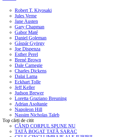
Robert T. Kiyosaki
Jules Verne
Jane Austen
Gary Chapman
Gabor Maté
Daniel Goleman
Gáspár György
Joe Dispenza
Esther Perel
Brené Brown
Dale Carnegie
Charles Dickens
Dalai Lama
Eckhart Tolle
Jeff Keller
Judson Brewer
Loretta Graziano Breuning
Adrian Asoltanie
Napoleon Hill
Nassim Nicholas Taleb
Top cărți de citit
CÂND CORPUL SPUNE NU
TATĂ BOGAT TATĂ SARAC
CELE CINCI LIMBAJE ALE IUBIRII