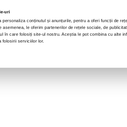
ie-uri
personaliza conținutul și anunțurile, pentru a oferi funcții de rețe
De asemenea, le oferim partenerilor de rețele sociale, de publicita
ul în care folosiți site-ul nostru. Aceștia le pot combina cu alte inf
olosirii serviciilor lor.