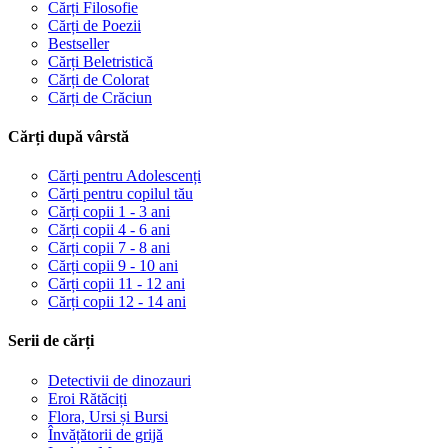
Cărți Filosofie
Cărți de Poezii
Bestseller
Cărți Beletristică
Cărți de Colorat
Cărți de Crăciun
Cărți după vârstă
Cărți pentru Adolescenți
Cărți pentru copilul tău
Cărți copii 1 - 3 ani
Cărți copii 4 - 6 ani
Cărți copii 7 - 8 ani
Cărți copii 9 - 10 ani
Cărți copii 11 - 12 ani
Cărți copii 12 - 14 ani
Serii de cărți
Detectivii de dinozauri
Eroi Rătăciți
Flora, Ursi și Bursi
Învățătorii de grijă