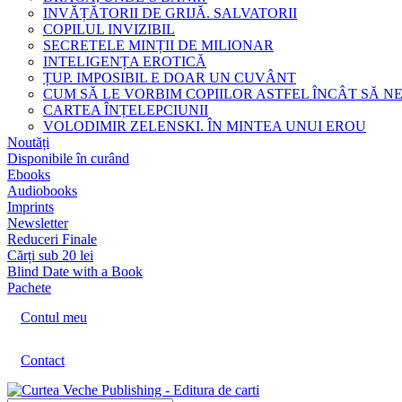
INVĂȚĂTORII DE GRIJĂ. SALVATORII
COPILUL INVIZIBIL
SECRETELE MINȚII DE MILIONAR
INTELIGENȚA EROTICĂ
ȚUP. IMPOSIBIL E DOAR UN CUVÂNT
CUM SĂ LE VORBIM COPIILOR ASTFEL ÎNCÂT SĂ N
CARTEA ÎNȚELEPCIUNII
VOLODIMIR ZELENSKI. ÎN MINTEA UNUI EROU
Noutăți
Disponibile în curând
Ebooks
Audiobooks
Imprints
Newsletter
Reduceri Finale
Cărți sub 20 lei
Blind Date with a Book
Pachete
Contul meu
Contact