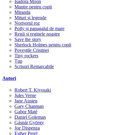
Isadora Moon
Mantre pentru copii
Miranda
Mituri și legende
Norișorul roz
Polly și papagalul de mare
Regii și reginele noastre
Save the story
Sherlock Holmes pentru copii
Poveștile Cristinei
Tiny rockers
Țup
Scrisori Remarcabile
Autori
Robert T. Kiyosaki
Jules Verne
Jane Austen
Gary Chapman
Gabor Maté
Daniel Goleman
Gáspár György
Joe Dispenza
Esther Perel