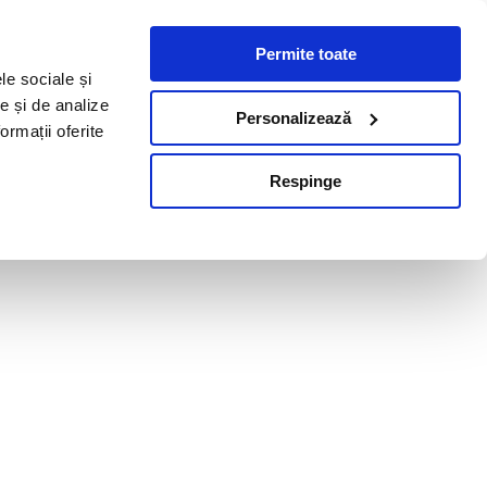
Permite toate
le sociale și
te și de analize
Personalizează
ormații oferite
Respinge