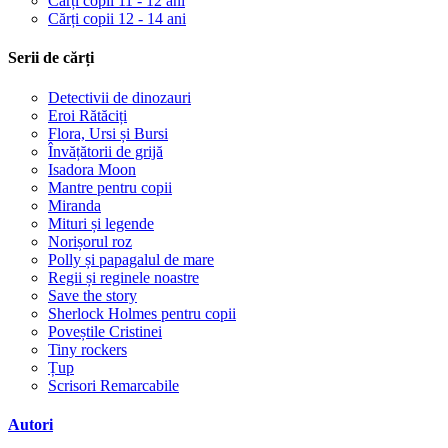
Cărți copii 11 - 12 ani
Cărți copii 12 - 14 ani
Serii de cărți
Detectivii de dinozauri
Eroi Rătăciți
Flora, Ursi și Bursi
Învățătorii de grijă
Isadora Moon
Mantre pentru copii
Miranda
Mituri și legende
Norișorul roz
Polly și papagalul de mare
Regii și reginele noastre
Save the story
Sherlock Holmes pentru copii
Poveștile Cristinei
Tiny rockers
Țup
Scrisori Remarcabile
Autori