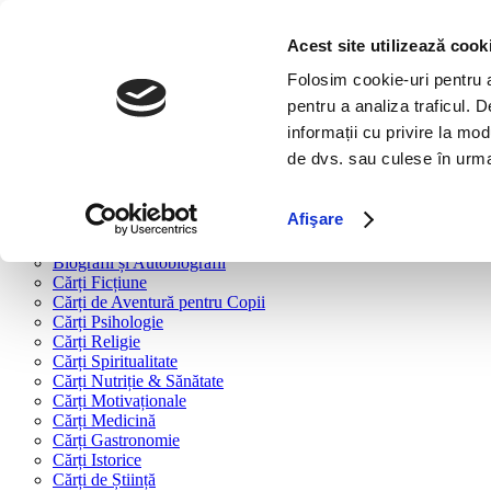
Bine ai venit!
Cărți
Acest site utilizează cook
Folosim cookie-uri pentru a 
Cărți după tipologie
pentru a analiza traficul. 
Cărți Business & Economie
informații cu privire la mod
Cărți Educație Financiară
de dvs. sau culese în urma f
Cărți Antreprenoriat
Cărți Marketing & Comunicare
Cărți Dezvoltare Personală
Afişare
Cărți Familie & Cuplu
Cărți Parenting
Biografii și Autobiografii
Cărți Ficțiune
Cărți de Aventură pentru Copii
Cărți Psihologie
Cărți Religie
Cărți Spiritualitate
Cărți Nutriție & Sănătate
Cărți Motivaționale
Cărți Medicină
Cărți Gastronomie
Cărți Istorice
Cărți de Știință