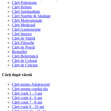
Cărți Psihologie
Cărți Religie
Cărți Spiritualitate
Cărți Nutriție & Sănătate
Cărți Motivaționale
Cărți Medicină
Cărți Gastronomie
Cărți Istorice
Cărți de Știință
Cărți Filosofie
Cărți de Poezii
Bestseller
Cărți Beletristică
Cărți de Colorat
Cărți de Crăciun
Cărți după vârstă
Cărți pentru Adolescenți
Cărți pentru copilul tău
Cărți copii 1 - 3 ani
Cărți copii 4 - 6 ani
Cărți copii 7 - 8 ani
Cărți copii 9 - 10 ani