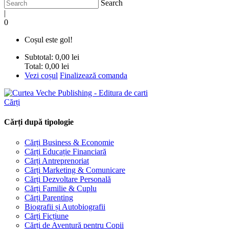
Search
|
0
Coșul este gol!
Subtotal:
0,00 lei
Total:
0,00 lei
Vezi coșul
Finalizează comanda
Cărți
Cărți după tipologie
Cărți Business & Economie
Cărți Educație Financiară
Cărți Antreprenoriat
Cărți Marketing & Comunicare
Cărți Dezvoltare Personală
Cărți Familie & Cuplu
Cărți Parenting
Biografii și Autobiografii
Cărți Ficțiune
Cărți de Aventură pentru Copii