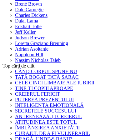
Brené Brown
Dale Carnegie
Charles Dickens
Dalai Lama
Eckhart Tolle
Jeff Keller
Judson Brewer
Loretta Graziano Breuning
Adrian Asoltanie
Napoleon Hill
Nassim Nicholas Taleb
Top cărți de citit
CÂND CORPUL SPUNE NU
TATĂ BOGAT TATĂ SARAC
CELE CINCI LIMBAJE ALE IUBIRII
ȚINE-ȚI COPIII APROAPE
CREIERUL FERICIT
PUTEREA PREZENTULUI
INTELIGENȚA EMOȚIONALĂ
SECRETELE SUCCESULUI
ANTRENEAZĂ-ȚI CREIERUL
ATITUDINEA ESTE TOTUL
ÎMBLÂNZIREA ANXIETĂȚII
CURAJUL DE A FI VULNERABIL
DRAGĂ, UNDE-S BANII?