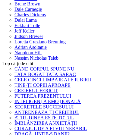
Brené Brown
Dale Carnegie
Charles Dickens
Dalai Lama
Eckhart Tolle
Jeff Keller
Judson Brewer
Loretta Graziano Breuning
Adrian Asoltanie
Napoleon Hill
Nassim Nicholas Taleb
Top cărți de citit
CÂND CORPUL SPUNE NU
TATĂ BOGAT TATĂ SARAC
CELE CINCI LIMBAJE ALE IUBIRII
ȚINE-ȚI COPIII APROAPE
CREIERUL FERICIT
PUTEREA PREZENTULUI
INTELIGENȚA EMOȚIONALĂ
SECRETELE SUCCESULUI
ANTRENEAZĂ-ȚI CREIERUL
ATITUDINEA ESTE TOTUL
ÎMBLÂNZIREA ANXIETĂȚII
CURAJUL DE A FI VULNERABIL
DRAGĂ, UNDE-S BANII?