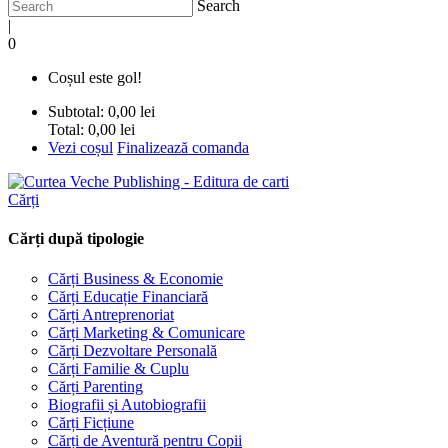
Search
|
0
Coșul este gol!
Subtotal:
0,00 lei
Total:
0,00 lei
Vezi coșul
Finalizează comanda
Cărți
Cărți după tipologie
Cărți Business & Economie
Cărți Educație Financiară
Cărți Antreprenoriat
Cărți Marketing & Comunicare
Cărți Dezvoltare Personală
Cărți Familie & Cuplu
Cărți Parenting
Biografii și Autobiografii
Cărți Ficțiune
Cărți de Aventură pentru Copii