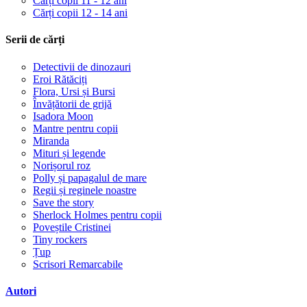
Cărți copii 11 - 12 ani
Cărți copii 12 - 14 ani
Serii de cărți
Detectivii de dinozauri
Eroi Rătăciți
Flora, Ursi și Bursi
Învățătorii de grijă
Isadora Moon
Mantre pentru copii
Miranda
Mituri și legende
Norișorul roz
Polly și papagalul de mare
Regii și reginele noastre
Save the story
Sherlock Holmes pentru copii
Poveștile Cristinei
Tiny rockers
Țup
Scrisori Remarcabile
Autori