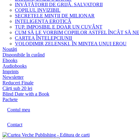
INVĂȚĂTORII DE GRIJĂ. SALVATORII
COPILUL INVIZIBIL
SECRETELE MINȚII DE MILIONAR
INTELIGENȚA EROTICĂ
ȚUP. IMPOSIBIL E DOAR UN CUVÂNT
CUM SĂ LE VORBIM COPIILOR ASTFEL ÎNCÂT SĂ N
CARTEA ÎNȚELEPCIUNII
VOLODIMIR ZELENSKI. ÎN MINTEA UNUI EROU
Noutăți
Disponibile în curând
Ebooks
Audiobooks
Imprints
Newsletter
Reduceri Finale
Cărți sub 20 lei
Blind Date with a Book
Pachete
Contul meu
Contact