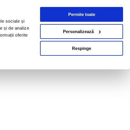
Permite toate
le sociale și
te și de analize
Personalizează
ormații oferite
Respinge