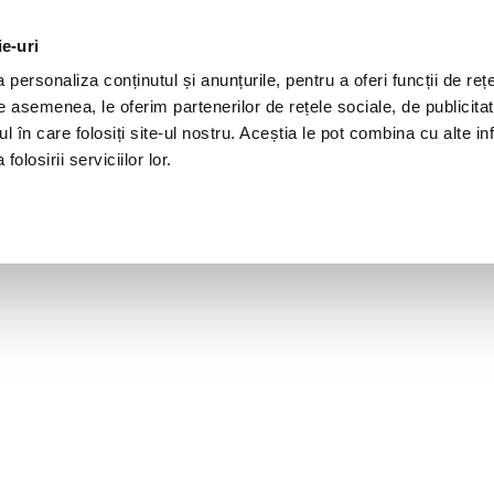
ie-uri
personaliza conținutul și anunțurile, pentru a oferi funcții de rețe
De asemenea, le oferim partenerilor de rețele sociale, de publicita
ul în care folosiți site-ul nostru. Aceștia le pot combina cu alte inf
olosirii serviciilor lor.