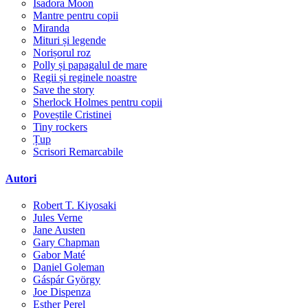
Isadora Moon
Mantre pentru copii
Miranda
Mituri și legende
Norișorul roz
Polly și papagalul de mare
Regii și reginele noastre
Save the story
Sherlock Holmes pentru copii
Poveștile Cristinei
Tiny rockers
Țup
Scrisori Remarcabile
Autori
Robert T. Kiyosaki
Jules Verne
Jane Austen
Gary Chapman
Gabor Maté
Daniel Goleman
Gáspár György
Joe Dispenza
Esther Perel