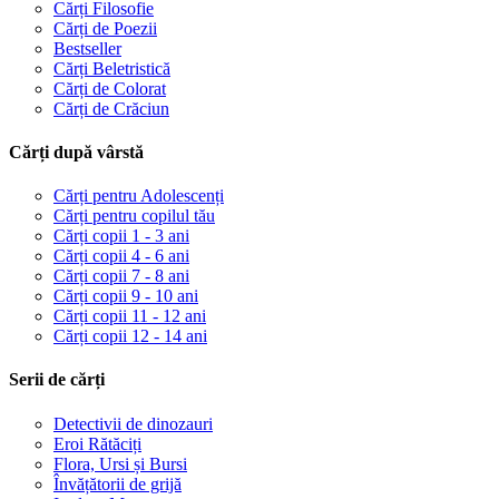
Cărți Filosofie
Cărți de Poezii
Bestseller
Cărți Beletristică
Cărți de Colorat
Cărți de Crăciun
Cărți după vârstă
Cărți pentru Adolescenți
Cărți pentru copilul tău
Cărți copii 1 - 3 ani
Cărți copii 4 - 6 ani
Cărți copii 7 - 8 ani
Cărți copii 9 - 10 ani
Cărți copii 11 - 12 ani
Cărți copii 12 - 14 ani
Serii de cărți
Detectivii de dinozauri
Eroi Rătăciți
Flora, Ursi și Bursi
Învățătorii de grijă