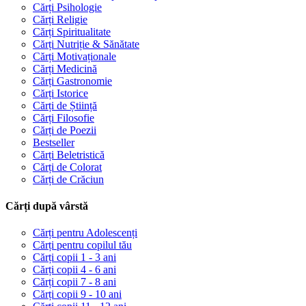
Cărți Psihologie
Cărți Religie
Cărți Spiritualitate
Cărți Nutriție & Sănătate
Cărți Motivaționale
Cărți Medicină
Cărți Gastronomie
Cărți Istorice
Cărți de Știință
Cărți Filosofie
Cărți de Poezii
Bestseller
Cărți Beletristică
Cărți de Colorat
Cărți de Crăciun
Cărți după vârstă
Cărți pentru Adolescenți
Cărți pentru copilul tău
Cărți copii 1 - 3 ani
Cărți copii 4 - 6 ani
Cărți copii 7 - 8 ani
Cărți copii 9 - 10 ani