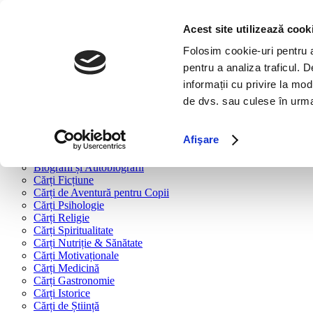
Bine ai venit!
Cărți
Acest site utilizează cook
Folosim cookie-uri pentru a 
Cărți după tipologie
pentru a analiza traficul. 
Cărți Business & Economie
informații cu privire la mod
Cărți Educație Financiară
de dvs. sau culese în urma f
Cărți Antreprenoriat
Cărți Marketing & Comunicare
Cărți Dezvoltare Personală
Afişare
Cărți Familie & Cuplu
Cărți Parenting
Biografii și Autobiografii
Cărți Ficțiune
Cărți de Aventură pentru Copii
Cărți Psihologie
Cărți Religie
Cărți Spiritualitate
Cărți Nutriție & Sănătate
Cărți Motivaționale
Cărți Medicină
Cărți Gastronomie
Cărți Istorice
Cărți de Știință