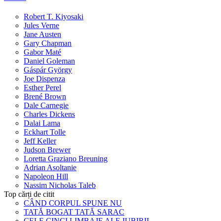
Robert T. Kiyosaki
Jules Verne
Jane Austen
Gary Chapman
Gabor Maté
Daniel Goleman
Gáspár György
Joe Dispenza
Esther Perel
Brené Brown
Dale Carnegie
Charles Dickens
Dalai Lama
Eckhart Tolle
Jeff Keller
Judson Brewer
Loretta Graziano Breuning
Adrian Asoltanie
Napoleon Hill
Nassim Nicholas Taleb
Top cărți de citit
CÂND CORPUL SPUNE NU
TATĂ BOGAT TATĂ SARAC
CELE CINCI LIMBAJE ALE IUBIRII