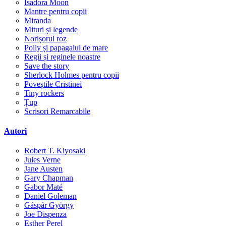
Isadora Moon
Mantre pentru copii
Miranda
Mituri și legende
Norișorul roz
Polly și papagalul de mare
Regii și reginele noastre
Save the story
Sherlock Holmes pentru copii
Poveștile Cristinei
Tiny rockers
Țup
Scrisori Remarcabile
Autori
Robert T. Kiyosaki
Jules Verne
Jane Austen
Gary Chapman
Gabor Maté
Daniel Goleman
Gáspár György
Joe Dispenza
Esther Perel