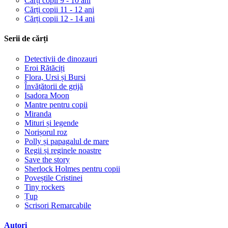
Cărți copii 9 - 10 ani
Cărți copii 11 - 12 ani
Cărți copii 12 - 14 ani
Serii de cărți
Detectivii de dinozauri
Eroi Rătăciți
Flora, Ursi și Bursi
Învățătorii de grijă
Isadora Moon
Mantre pentru copii
Miranda
Mituri și legende
Norișorul roz
Polly și papagalul de mare
Regii și reginele noastre
Save the story
Sherlock Holmes pentru copii
Poveștile Cristinei
Tiny rockers
Țup
Scrisori Remarcabile
Autori