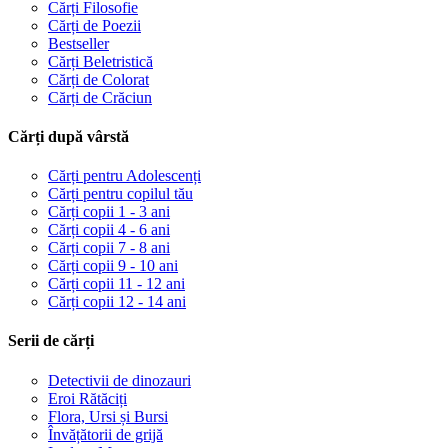
Cărți Filosofie
Cărți de Poezii
Bestseller
Cărți Beletristică
Cărți de Colorat
Cărți de Crăciun
Cărți după vârstă
Cărți pentru Adolescenți
Cărți pentru copilul tău
Cărți copii 1 - 3 ani
Cărți copii 4 - 6 ani
Cărți copii 7 - 8 ani
Cărți copii 9 - 10 ani
Cărți copii 11 - 12 ani
Cărți copii 12 - 14 ani
Serii de cărți
Detectivii de dinozauri
Eroi Rătăciți
Flora, Ursi și Bursi
Învățătorii de grijă