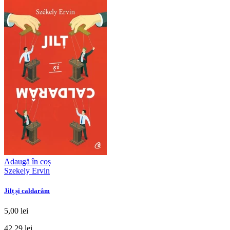
Adaugă în coș
Szekely Ervin
Jilț și caldarâm
5,00 lei
42,29 lei