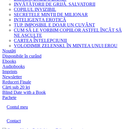
INVĂȚĂTORII DE GRIJĂ. SALVATORII
COPILUL INVIZIBIL
SECRETELE MINȚII DE MILIONAR
INTELIGENȚA EROTICĂ
ȚUP. IMPOSIBIL E DOAR UN CUVÂNT
CUM SĂ LE VORBIM COPIILOR ASTFEL ÎNCÂT SĂ
NE ASCULTE
CARTEA ÎNȚELEPCIUNII
VOLODIMIR ZELENSKI. ÎN MINTEA UNUI EROU
Noutăți
Disponibile în curând
Ebooks
Audiobooks
Imprints
Newsletter
Reduceri Finale
Cărți sub 20 lei
Blind Date with a Book
Pachete
Contul meu
Contact