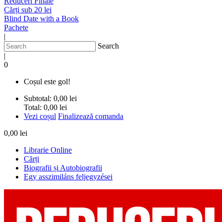
Reduceri Finale
Cărți sub 20 lei
Blind Date with a Book
Pachete
|
Search
|
0
Coșul este gol!
Subtotal:
0,00 lei
Total:
0,00 lei
Vezi coșul
Finalizează comanda
0,00 lei
Librarie Online
Cărți
Biografii și Autobiografii
Egy asszimiláns feljegyzései