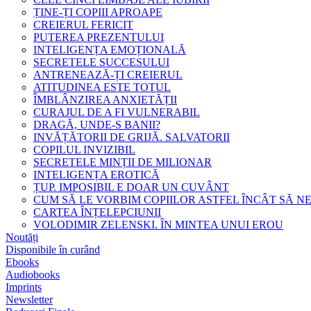
ȚINE-ȚI COPIII APROAPE
CREIERUL FERICIT
PUTEREA PREZENTULUI
INTELIGENȚA EMOȚIONALĂ
SECRETELE SUCCESULUI
ANTRENEAZĂ-ȚI CREIERUL
ATITUDINEA ESTE TOTUL
ÎMBLÂNZIREA ANXIETĂȚII
CURAJUL DE A FI VULNERABIL
DRAGĂ, UNDE-S BANII?
INVĂȚĂTORII DE GRIJĂ. SALVATORII
COPILUL INVIZIBIL
SECRETELE MINȚII DE MILIONAR
INTELIGENȚA EROTICĂ
ȚUP. IMPOSIBIL E DOAR UN CUVÂNT
CUM SĂ LE VORBIM COPIILOR ASTFEL ÎNCÂT SĂ N
CARTEA ÎNȚELEPCIUNII
VOLODIMIR ZELENSKI. ÎN MINTEA UNUI EROU
Noutăți
Disponibile în curând
Ebooks
Audiobooks
Imprints
Newsletter