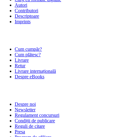
Autori
Contributori
Descriptoare
Imprints
ÎNTREBĂRI FRECVENTE
Cum cumpăr?
Cum plătesc?
Livrare
Retur
Livrare internațională
Despre eBooks
DESPRE NOI
Despre noi
Newsletter
Regulament concursuri
Condiții de publicare
Reguli de citare
Presa