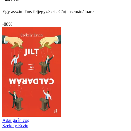
Egy asszimiláns feljegyzései - Cărți asemănătoare
-88%
Adaugă în coș
Szekely Ervin