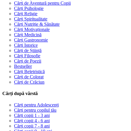
Cărți de Aventură pentru Copii
Cărți Psihologie
Cărți Religie
Cărți Spiritualitate
Cărți Nutriție & Sănătate
Cărți Motivaționale
Cărți Medicină
Cărți Gastronomie
Cărți Istorice
Cărți de Știință
Cărți Filosofie
Cărți de Poezii
Bestseller
Cărți Beletristică
Cărți de Colorat
Cărți de Crăciun
Cărți după vârstă
Cărți pentru Adolescenți
Cărți pentru copilul tău
Cărți copii 1 - 3 ani
Cărți copii 4 - 6 ani
Cărți copii 7 - 8 ani