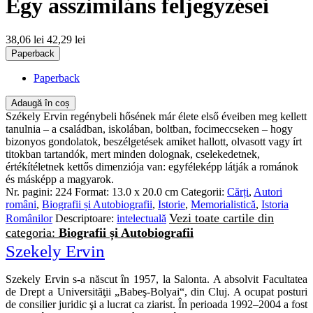
Egy asszimiláns feljegyzései
38,06 lei
42,29 lei
Paperback
Paperback
Adaugă în coș
Székely Ervin regénybeli hősének már élete első éveiben meg kellett
tanulnia – a családban, iskolában, boltban, focimeccseken – hogy
bizonyos gondolatok, beszélgetések amiket hallott, olvasott vagy írt
titokban tartandók, mert minden dolognak, cselekedetnek,
értékítéletnek kettős dimenziója van: egyféleképp látják a románok
és másképp a magyarok.
Nr. pagini:
224
Format:
13.0 x 20.0 cm
Categorii:
Cărți
,
Autori
români
,
Biografii și Autobiografii
,
Istorie
,
Memorialistică
,
Istoria
Vezi toate cartile din
Românilor
Descriptoare:
intelectuală
categoria:
Biografii și Autobiografii
Szekely Ervin
Szekely Ervin s-a născut în 1957, la Salonta. A absolvit Facultatea
de Drept a Universităţii „Babeş-Bolyai“, din Cluj. A ocupat posturi
de consilier juridic şi a lucrat ca ziarist. În perioada 1992–2004 a fost