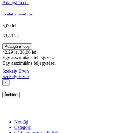
Adaugă în coș
Cealaltă revoluție
5,00 lei
33,83 lei
Adaugă în coș
42,29 lei
38,06 lei
Egy asszimiláns feljegyzé...
Egy asszimiláns feljegyzései
Szekely Ervin
Szekely Ervin
×
Închide
SHOP
Noutăți
Categorii
Cărți cu formate digitale