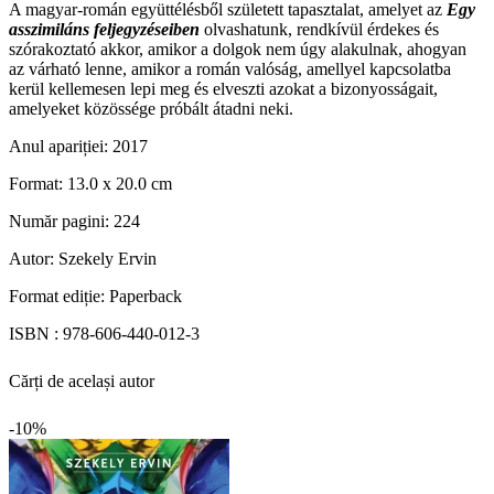
A magyar-román együttélésből született tapasztalat, amelyet az
Egy
asszimiláns feljegyzéseiben
olvashatunk, rendkívül érdekes és
szórakoztató akkor, amikor a dolgok nem úgy alakulnak, ahogyan
az várható lenne, amikor a román valóság, amellyel kapcsolatba
kerül kellemesen lepi meg és elveszti azokat a bizonyosságait,
amelyeket közössége próbált átadni neki.
Anul apariției:
2017
Format:
13.0 x 20.0 cm
Număr pagini:
224
Autor:
Szekely Ervin
Format ediție:
Paperback
ISBN :
978-606-440-012-3
Cărți de același autor
-10%