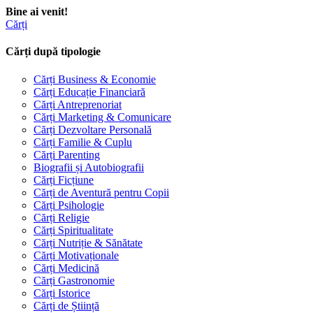
Bine ai venit!
Cărți
Cărți după tipologie
Cărți Business & Economie
Cărți Educație Financiară
Cărți Antreprenoriat
Cărți Marketing & Comunicare
Cărți Dezvoltare Personală
Cărți Familie & Cuplu
Cărți Parenting
Biografii și Autobiografii
Cărți Ficțiune
Cărți de Aventură pentru Copii
Cărți Psihologie
Cărți Religie
Cărți Spiritualitate
Cărți Nutriție & Sănătate
Cărți Motivaționale
Cărți Medicină
Cărți Gastronomie
Cărți Istorice
Cărți de Știință