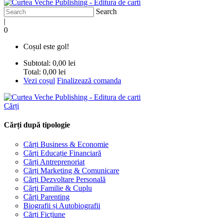
Search
|
0
Coșul este gol!
Subtotal:
0,00 lei
Total:
0,00 lei
Vezi coșul
Finalizează comanda
Cărți
Cărți după tipologie
Cărți Business & Economie
Cărți Educație Financiară
Cărți Antreprenoriat
Cărți Marketing & Comunicare
Cărți Dezvoltare Personală
Cărți Familie & Cuplu
Cărți Parenting
Biografii și Autobiografii
Cărți Ficțiune