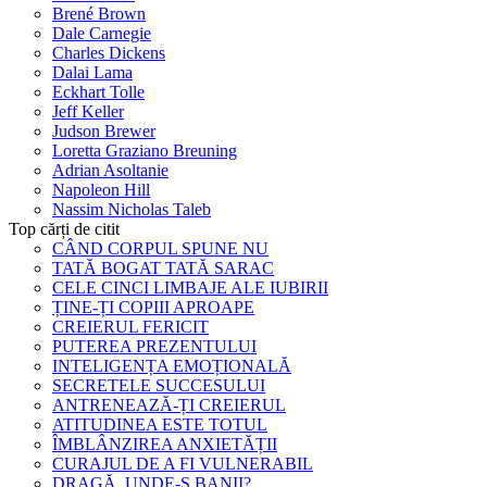
Brené Brown
Dale Carnegie
Charles Dickens
Dalai Lama
Eckhart Tolle
Jeff Keller
Judson Brewer
Loretta Graziano Breuning
Adrian Asoltanie
Napoleon Hill
Nassim Nicholas Taleb
Top cărți de citit
CÂND CORPUL SPUNE NU
TATĂ BOGAT TATĂ SARAC
CELE CINCI LIMBAJE ALE IUBIRII
ȚINE-ȚI COPIII APROAPE
CREIERUL FERICIT
PUTEREA PREZENTULUI
INTELIGENȚA EMOȚIONALĂ
SECRETELE SUCCESULUI
ANTRENEAZĂ-ȚI CREIERUL
ATITUDINEA ESTE TOTUL
ÎMBLÂNZIREA ANXIETĂȚII
CURAJUL DE A FI VULNERABIL
DRAGĂ, UNDE-S BANII?