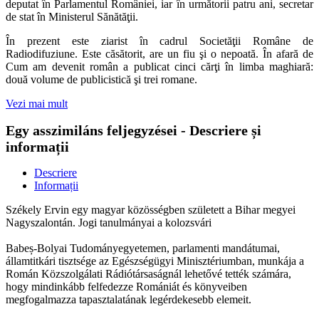
deputat în Parlamentul României, iar în următorii patru ani, secretar
de stat în Ministerul Sănătăţii.
În prezent este ziarist în cadrul Societăţii Române de
Radiodifuziune. Este căsătorit, are un fiu şi o nepoată. În afară de
Cum am devenit român a publicat cinci cărţi în limba maghiară:
două volume de publicistică şi trei romane.
Vezi mai mult
Egy asszimiláns feljegyzései - Descriere și
informații
Descriere
Informații
Székely Ervin egy magyar közösségben született a Bihar megyei
Nagyszalontán. Jogi tanulmányai a kolozsvári
Babeș-Bolyai Tudományegyetemen, parlamenti mandátumai,
államtitkári tisztsége az Egészségügyi Minisztériumban, munkája a
Román Közszolgálati Rádiótársaságnál lehetővé tették számára,
hogy mindinkább felfedezze Romániát és könyveiben
megfogalmazza tapasztalatának legérdekesebb elemeit.