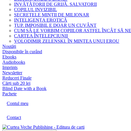
INVĂȚĂTORII DE GRIJĂ. SALVATORII
COPILUL INVIZIBIL
SECRETELE MINȚII DE MILIONAR
INTELIGENȚA EROTICĂ
ȚUP. IMPOSIBIL E DOAR UN CUVÂNT
CUM SĂ LE VORBIM COPIILOR ASTFEL ÎNCÂT SĂ N
CARTEA ÎNȚELEPCIUNII
VOLODIMIR ZELENSKI. ÎN MINTEA UNUI EROU
Noutăți
Disponibile în curând
Ebooks
Audiobooks
Imprints
Newsletter
Reduceri Finale
Cărți sub 20 lei
Blind Date with a Book
Pachete
Contul meu
Contact