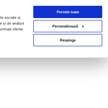
Permite toate
le sociale și
te și de analize
Personalizează
ormații oferite
Respinge