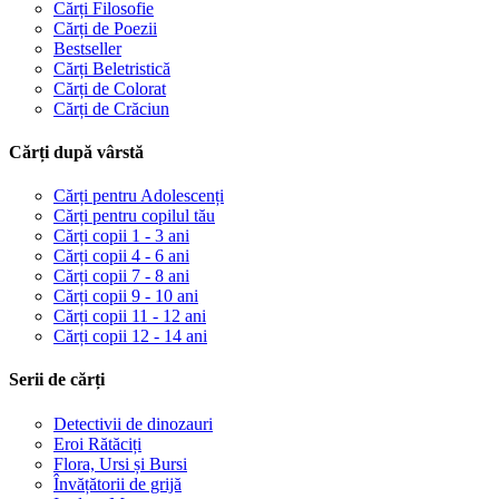
Cărți Filosofie
Cărți de Poezii
Bestseller
Cărți Beletristică
Cărți de Colorat
Cărți de Crăciun
Cărți după vârstă
Cărți pentru Adolescenți
Cărți pentru copilul tău
Cărți copii 1 - 3 ani
Cărți copii 4 - 6 ani
Cărți copii 7 - 8 ani
Cărți copii 9 - 10 ani
Cărți copii 11 - 12 ani
Cărți copii 12 - 14 ani
Serii de cărți
Detectivii de dinozauri
Eroi Rătăciți
Flora, Ursi și Bursi
Învățătorii de grijă