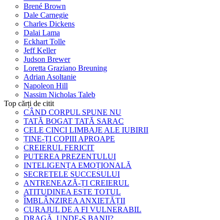
Brené Brown
Dale Carnegie
Charles Dickens
Dalai Lama
Eckhart Tolle
Jeff Keller
Judson Brewer
Loretta Graziano Breuning
Adrian Asoltanie
Napoleon Hill
Nassim Nicholas Taleb
Top cărți de citit
CÂND CORPUL SPUNE NU
TATĂ BOGAT TATĂ SARAC
CELE CINCI LIMBAJE ALE IUBIRII
ȚINE-ȚI COPIII APROAPE
CREIERUL FERICIT
PUTEREA PREZENTULUI
INTELIGENȚA EMOȚIONALĂ
SECRETELE SUCCESULUI
ANTRENEAZĂ-ȚI CREIERUL
ATITUDINEA ESTE TOTUL
ÎMBLÂNZIREA ANXIETĂȚII
CURAJUL DE A FI VULNERABIL
DRAGĂ, UNDE-S BANII?