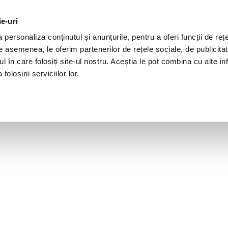
ie-uri
personaliza conținutul și anunțurile, pentru a oferi funcții de rețe
De asemenea, le oferim partenerilor de rețele sociale, de publicita
ul în care folosiți site-ul nostru. Aceștia le pot combina cu alte inf
olosirii serviciilor lor.