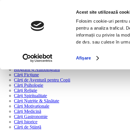
Bine ai venit!
Cărți
Acest site utilizează cook
Folosim cookie-uri pentru a 
Cărți după tipologie
pentru a analiza traficul. 
Cărți Business & Economie
informații cu privire la mod
Cărți Educație Financiară
de dvs. sau culese în urma f
Cărți Antreprenoriat
Cărți Marketing & Comunicare
Cărți Dezvoltare Personală
Afişare
Cărți Familie & Cuplu
Cărți Parenting
Biografii și Autobiografii
Cărți Ficțiune
Cărți de Aventură pentru Copii
Cărți Psihologie
Cărți Religie
Cărți Spiritualitate
Cărți Nutriție & Sănătate
Cărți Motivaționale
Cărți Medicină
Cărți Gastronomie
Cărți Istorice
Cărți de Știință