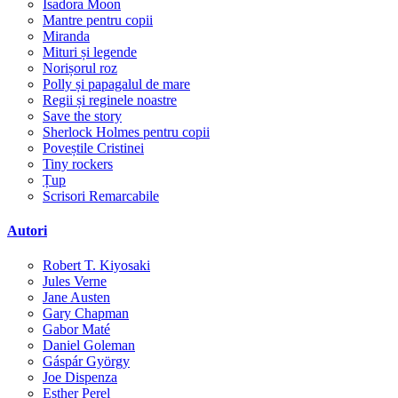
Isadora Moon
Mantre pentru copii
Miranda
Mituri și legende
Norișorul roz
Polly și papagalul de mare
Regii și reginele noastre
Save the story
Sherlock Holmes pentru copii
Poveștile Cristinei
Tiny rockers
Țup
Scrisori Remarcabile
Autori
Robert T. Kiyosaki
Jules Verne
Jane Austen
Gary Chapman
Gabor Maté
Daniel Goleman
Gáspár György
Joe Dispenza
Esther Perel