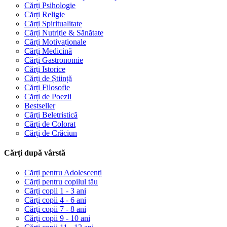
Cărți Psihologie
Cărți Religie
Cărți Spiritualitate
Cărți Nutriție & Sănătate
Cărți Motivaționale
Cărți Medicină
Cărți Gastronomie
Cărți Istorice
Cărți de Știință
Cărți Filosofie
Cărți de Poezii
Bestseller
Cărți Beletristică
Cărți de Colorat
Cărți de Crăciun
Cărți după vârstă
Cărți pentru Adolescenți
Cărți pentru copilul tău
Cărți copii 1 - 3 ani
Cărți copii 4 - 6 ani
Cărți copii 7 - 8 ani
Cărți copii 9 - 10 ani