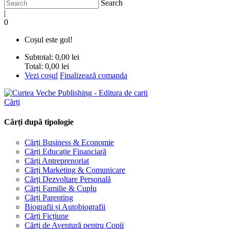
Search
|
0
Coșul este gol!
Subtotal:
0,00 lei
Total:
0,00 lei
Vezi coșul
Finalizează comanda
Cărți
Cărți după tipologie
Cărți Business & Economie
Cărți Educație Financiară
Cărți Antreprenoriat
Cărți Marketing & Comunicare
Cărți Dezvoltare Personală
Cărți Familie & Cuplu
Cărți Parenting
Biografii și Autobiografii
Cărți Ficțiune
Cărți de Aventură pentru Copii