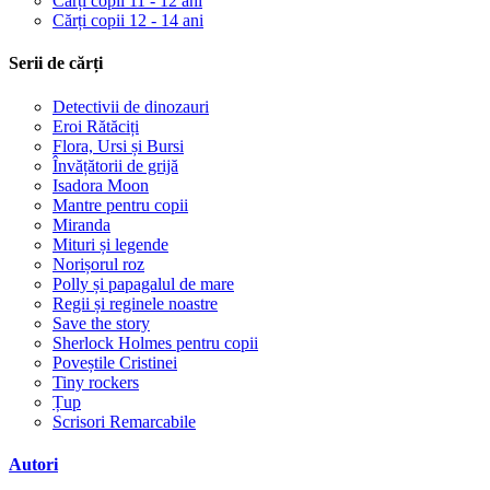
Cărți copii 11 - 12 ani
Cărți copii 12 - 14 ani
Serii de cărți
Detectivii de dinozauri
Eroi Rătăciți
Flora, Ursi și Bursi
Învățătorii de grijă
Isadora Moon
Mantre pentru copii
Miranda
Mituri și legende
Norișorul roz
Polly și papagalul de mare
Regii și reginele noastre
Save the story
Sherlock Holmes pentru copii
Poveștile Cristinei
Tiny rockers
Țup
Scrisori Remarcabile
Autori