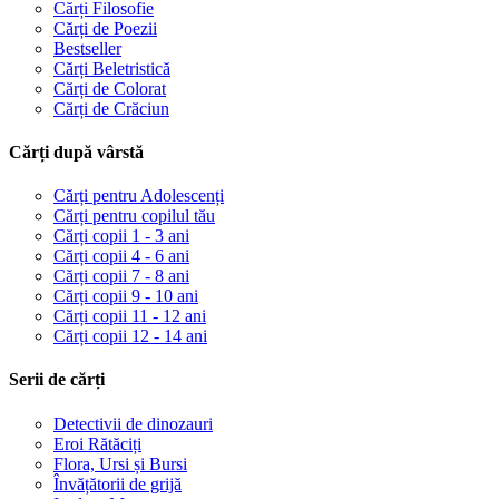
Cărți Filosofie
Cărți de Poezii
Bestseller
Cărți Beletristică
Cărți de Colorat
Cărți de Crăciun
Cărți după vârstă
Cărți pentru Adolescenți
Cărți pentru copilul tău
Cărți copii 1 - 3 ani
Cărți copii 4 - 6 ani
Cărți copii 7 - 8 ani
Cărți copii 9 - 10 ani
Cărți copii 11 - 12 ani
Cărți copii 12 - 14 ani
Serii de cărți
Detectivii de dinozauri
Eroi Rătăciți
Flora, Ursi și Bursi
Învățătorii de grijă