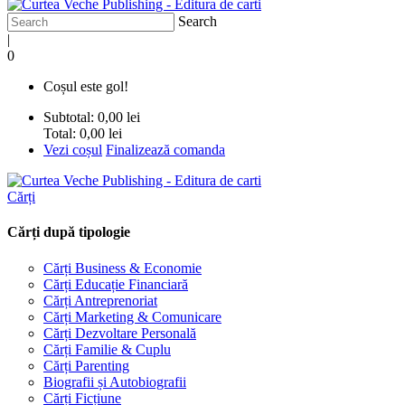
Search
|
0
Coșul este gol!
Subtotal:
0,00 lei
Total:
0,00 lei
Vezi coșul
Finalizează comanda
Cărți
Cărți după tipologie
Cărți Business & Economie
Cărți Educație Financiară
Cărți Antreprenoriat
Cărți Marketing & Comunicare
Cărți Dezvoltare Personală
Cărți Familie & Cuplu
Cărți Parenting
Biografii și Autobiografii
Cărți Ficțiune