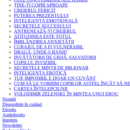
ȚINE-ȚI COPIII APROAPE
CREIERUL FERICIT
PUTEREA PREZENTULUI
INTELIGENȚA EMOȚIONALĂ
SECRETELE SUCCESULUI
ANTRENEAZĂ-ȚI CREIERUL
ATITUDINEA ESTE TOTUL
ÎMBLÂNZIREA ANXIETĂȚII
CURAJUL DE A FI VULNERABIL
DRAGĂ, UNDE-S BANII?
INVĂȚĂTORII DE GRIJĂ. SALVATORII
COPILUL INVIZIBIL
SECRETELE MINȚII DE MILIONAR
INTELIGENȚA EROTICĂ
ȚUP. IMPOSIBIL E DOAR UN CUVÂNT
CUM SĂ LE VORBIM COPIILOR ASTFEL ÎNCÂT SĂ N
CARTEA ÎNȚELEPCIUNII
VOLODIMIR ZELENSKI. ÎN MINTEA UNUI EROU
Noutăți
Disponibile în curând
Ebooks
Audiobooks
Imprints
Newsletter