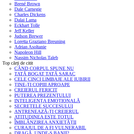
Brené Brown
Dale Carnegie
Charles Dickens
Dalai Lama
Eckhart Tolle
Jeff Keller
Judson Brewer
Loretta Graziano Breuning
Adrian Asoltanie
Napoleon Hill
Nassim Nicholas Taleb
Top cărți de citit
CÂND CORPUL SPUNE NU
TATĂ BOGAT TATĂ SARAC
CELE CINCI LIMBAJE ALE IUBIRII
ȚINE-ȚI COPIII APROAPE
CREIERUL FERICIT
PUTEREA PREZENTULUI
INTELIGENȚA EMOȚIONALĂ
SECRETELE SUCCESULUI
ANTRENEAZĂ-ȚI CREIERUL
ATITUDINEA ESTE TOTUL
ÎMBLÂNZIREA ANXIETĂȚII
CURAJUL DE A FI VULNERABIL
DRAGĂ, UNDE-S BANII?