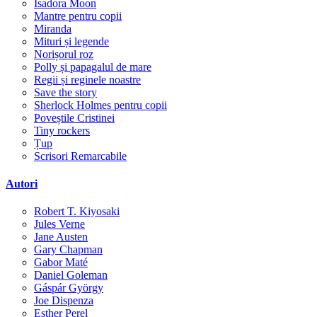
Isadora Moon
Mantre pentru copii
Miranda
Mituri și legende
Norișorul roz
Polly și papagalul de mare
Regii și reginele noastre
Save the story
Sherlock Holmes pentru copii
Poveștile Cristinei
Tiny rockers
Țup
Scrisori Remarcabile
Autori
Robert T. Kiyosaki
Jules Verne
Jane Austen
Gary Chapman
Gabor Maté
Daniel Goleman
Gáspár György
Joe Dispenza
Esther Perel