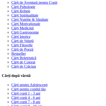
Cărți de Aventură pentru Copii
Cărți Psihologie
Cărți Religie
Cărți Spiritualitate
Cărți Nutriție & Sănătate
Cărți Motivaționale
Cărți Medicină
Cărți Gastronomie
Cărți Istorice
Cărți de Știință
Cărți Filosofie
Cărți de Poezii
Bestseller
Cărți Beletristică
Cărți de Colorat
Cărți de Crăciun
Cărți după vârstă
Cărți pentru Adolescenți
Cărți pentru copilul tău
Cărți copii 1 - 3 ani
Cărți copii 4 - 6 ani
Cărți copii 7 - 8 ani