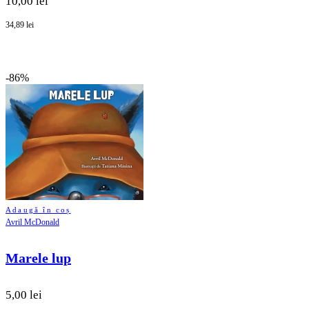
10,00 lei
34,89 lei
-86%
Adaugă în coș
Avril McDonald
Marele lup
5,00 lei