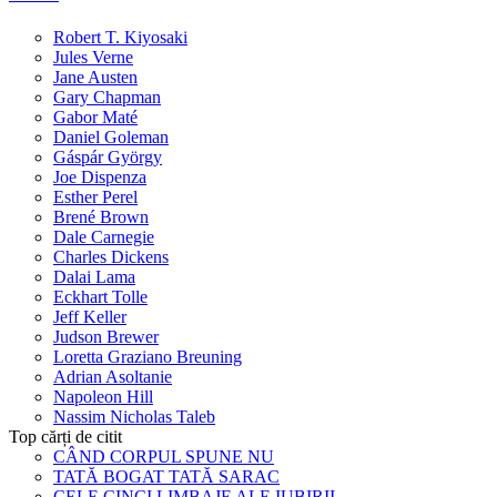
Robert T. Kiyosaki
Jules Verne
Jane Austen
Gary Chapman
Gabor Maté
Daniel Goleman
Gáspár György
Joe Dispenza
Esther Perel
Brené Brown
Dale Carnegie
Charles Dickens
Dalai Lama
Eckhart Tolle
Jeff Keller
Judson Brewer
Loretta Graziano Breuning
Adrian Asoltanie
Napoleon Hill
Nassim Nicholas Taleb
Top cărți de citit
CÂND CORPUL SPUNE NU
TATĂ BOGAT TATĂ SARAC
CELE CINCI LIMBAJE ALE IUBIRII