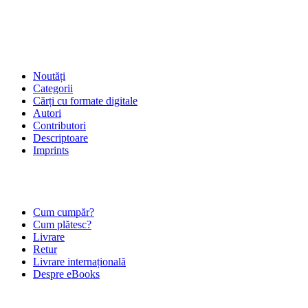
SHOP
Noutăți
Categorii
Cărți cu formate digitale
Autori
Contributori
Descriptoare
Imprints
ÎNTREBĂRI FRECVENTE
Cum cumpăr?
Cum plătesc?
Livrare
Retur
Livrare internațională
Despre eBooks
DESPRE NOI