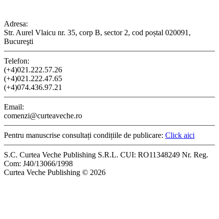
CONTACT
Adresa:
Str. Aurel Vlaicu nr. 35, corp B, sector 2, cod poștal 020091,
Bucureşti
Telefon:
(+4)021.222.57.26
(+4)021.222.47.65
(+4)074.436.97.21
Email:
comenzi@curteaveche.ro
Pentru manuscrise consultați condițiile de publicare:
Click aici
S.C. Curtea Veche Publishing S.R.L. CUI: RO11348249 Nr. Reg.
Com: J40/13066/1998
Curtea Veche Publishing © 2026