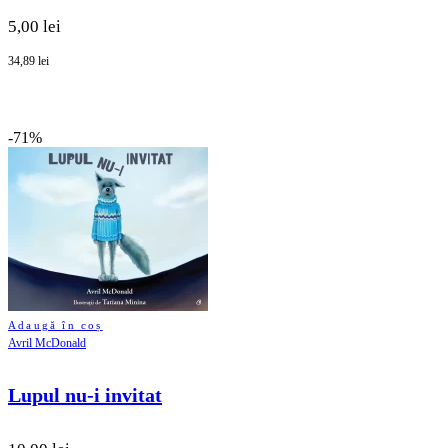
5,00 lei
34,89 lei
-71%
Adaugă în coș
Avril McDonald
Lupul nu-i invitat