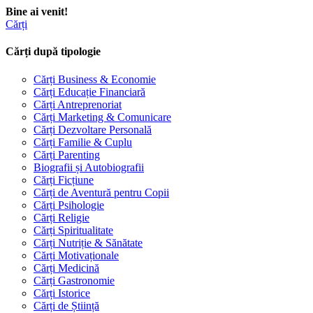
Bine ai venit!
Cărți
Cărți după tipologie
Cărți Business & Economie
Cărți Educație Financiară
Cărți Antreprenoriat
Cărți Marketing & Comunicare
Cărți Dezvoltare Personală
Cărți Familie & Cuplu
Cărți Parenting
Biografii și Autobiografii
Cărți Ficțiune
Cărți de Aventură pentru Copii
Cărți Psihologie
Cărți Religie
Cărți Spiritualitate
Cărți Nutriție & Sănătate
Cărți Motivaționale
Cărți Medicină
Cărți Gastronomie
Cărți Istorice
Cărți de Știință