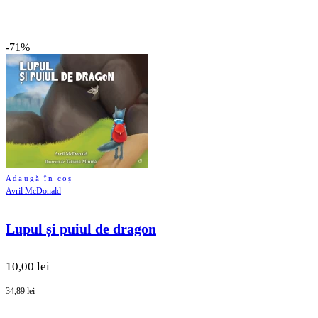
-71%
Adaugă în coș
Avril McDonald
Lupul și puiul de dragon
10,00 lei
34,89 lei