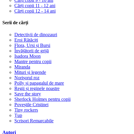
Cărți copii 9 - 10 ani
Cărți copii 11 - 12 ani
Cărți copii 12 - 14 ani
Serii de cărți
Detectivii de dinozauri
Eroi Rătăciți
Flora, Ursi și Bursi
Învățătorii de grijă
Isadora Moon
Mantre pentru copii
Miranda
Mituri și legende
Norișorul roz
Polly și papagalul de mare
Regii și reginele noastre
Save the story
Sherlock Holmes pentru copii
Poveștile Cristinei
Tiny rockers
Țup
Scrisori Remarcabile
Autori