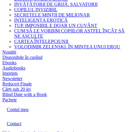
INVĂȚĂTORII DE GRIJĂ. SALVATORII
COPILUL INVIZIBIL
SECRETELE MINȚII DE MILIONAR
INTELIGENȚA EROTICĂ
ȚUP. IMPOSIBIL E DOAR UN CUVÂNT
CUM SĂ LE VORBIM COPIILOR ASTFEL ÎNCÂT SĂ
NE ASCULTE
CARTEA ÎNȚELEPCIUNII
VOLODIMIR ZELENSKI. ÎN MINTEA UNUI EROU
Noutăți
Disponibile în curând
Ebooks
Audiobooks
Imprints
Newsletter
Reduceri Finale
Cărți sub 20 lei
Blind Date with a Book
Pachete
Contul meu
Contact