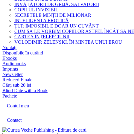
INVĂȚĂTORII DE GRIJĂ. SALVATORII
COPILUL INVIZIBIL
SECRETELE MINȚII DE MILIONAR
INTELIGENȚA EROTICĂ
ȚUP. IMPOSIBIL E DOAR UN CUVÂNT
CUM SĂ LE VORBIM COPIILOR ASTFEL ÎNCÂT SĂ N
CARTEA ÎNȚELEPCIUNII
VOLODIMIR ZELENSKI. ÎN MINTEA UNUI EROU
Noutăți
Disponibile în curând
Ebooks
Audiobooks
Imprints
Newsletter
Reduceri Finale
Cărți sub 20 lei
Blind Date with a Book
Pachete
Contul meu
Contact