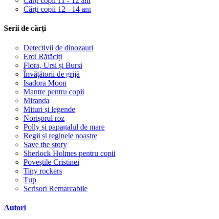
Cărți copii 11 - 12 ani
Cărți copii 12 - 14 ani
Serii de cărți
Detectivii de dinozauri
Eroi Rătăciți
Flora, Ursi și Bursi
Învățătorii de grijă
Isadora Moon
Mantre pentru copii
Miranda
Mituri și legende
Norișorul roz
Polly și papagalul de mare
Regii și reginele noastre
Save the story
Sherlock Holmes pentru copii
Poveștile Cristinei
Tiny rockers
Țup
Scrisori Remarcabile
Autori