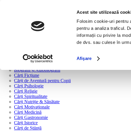
Bine ai venit!
Cărți
Acest site utilizează cook
Folosim cookie-uri pentru a 
Cărți după tipologie
pentru a analiza traficul. 
Cărți Business & Economie
informații cu privire la mod
Cărți Educație Financiară
de dvs. sau culese în urma f
Cărți Antreprenoriat
Cărți Marketing & Comunicare
Cărți Dezvoltare Personală
Afişare
Cărți Familie & Cuplu
Cărți Parenting
Biografii și Autobiografii
Cărți Ficțiune
Cărți de Aventură pentru Copii
Cărți Psihologie
Cărți Religie
Cărți Spiritualitate
Cărți Nutriție & Sănătate
Cărți Motivaționale
Cărți Medicină
Cărți Gastronomie
Cărți Istorice
Cărți de Știință