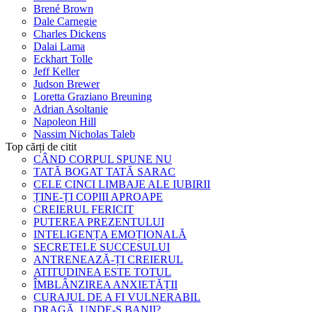
Brené Brown
Dale Carnegie
Charles Dickens
Dalai Lama
Eckhart Tolle
Jeff Keller
Judson Brewer
Loretta Graziano Breuning
Adrian Asoltanie
Napoleon Hill
Nassim Nicholas Taleb
Top cărți de citit
CÂND CORPUL SPUNE NU
TATĂ BOGAT TATĂ SARAC
CELE CINCI LIMBAJE ALE IUBIRII
ȚINE-ȚI COPIII APROAPE
CREIERUL FERICIT
PUTEREA PREZENTULUI
INTELIGENȚA EMOȚIONALĂ
SECRETELE SUCCESULUI
ANTRENEAZĂ-ȚI CREIERUL
ATITUDINEA ESTE TOTUL
ÎMBLÂNZIREA ANXIETĂȚII
CURAJUL DE A FI VULNERABIL
DRAGĂ, UNDE-S BANII?