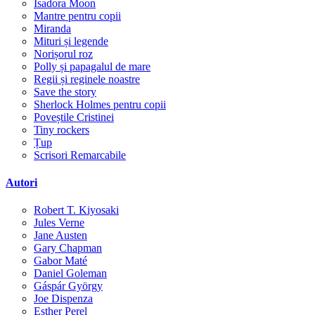
Isadora Moon
Mantre pentru copii
Miranda
Mituri și legende
Norișorul roz
Polly și papagalul de mare
Regii și reginele noastre
Save the story
Sherlock Holmes pentru copii
Poveștile Cristinei
Tiny rockers
Țup
Scrisori Remarcabile
Autori
Robert T. Kiyosaki
Jules Verne
Jane Austen
Gary Chapman
Gabor Maté
Daniel Goleman
Gáspár György
Joe Dispenza
Esther Perel