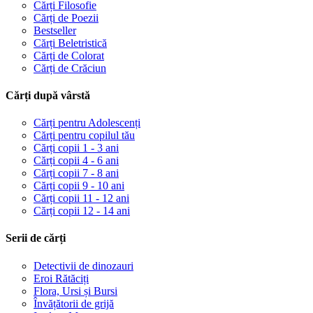
Cărți Filosofie
Cărți de Poezii
Bestseller
Cărți Beletristică
Cărți de Colorat
Cărți de Crăciun
Cărți după vârstă
Cărți pentru Adolescenți
Cărți pentru copilul tău
Cărți copii 1 - 3 ani
Cărți copii 4 - 6 ani
Cărți copii 7 - 8 ani
Cărți copii 9 - 10 ani
Cărți copii 11 - 12 ani
Cărți copii 12 - 14 ani
Serii de cărți
Detectivii de dinozauri
Eroi Rătăciți
Flora, Ursi și Bursi
Învățătorii de grijă