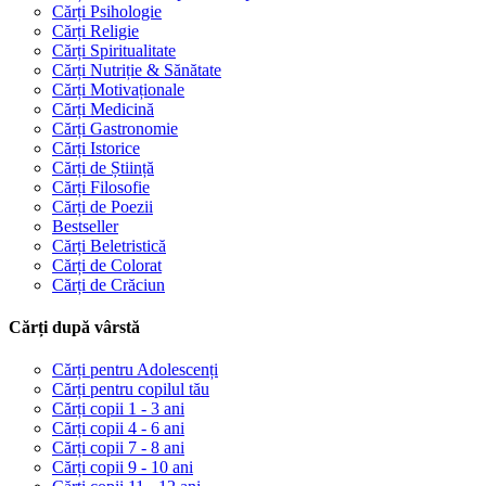
Cărți Psihologie
Cărți Religie
Cărți Spiritualitate
Cărți Nutriție & Sănătate
Cărți Motivaționale
Cărți Medicină
Cărți Gastronomie
Cărți Istorice
Cărți de Știință
Cărți Filosofie
Cărți de Poezii
Bestseller
Cărți Beletristică
Cărți de Colorat
Cărți de Crăciun
Cărți după vârstă
Cărți pentru Adolescenți
Cărți pentru copilul tău
Cărți copii 1 - 3 ani
Cărți copii 4 - 6 ani
Cărți copii 7 - 8 ani
Cărți copii 9 - 10 ani