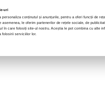
ie-uri
personaliza conținutul și anunțurile, pentru a oferi funcții de rețe
De asemenea, le oferim partenerilor de rețele sociale, de publicita
ul în care folosiți site-ul nostru. Aceștia le pot combina cu alte inf
olosirii serviciilor lor.