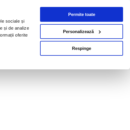
Permite toate
le sociale și
te și de analize
Personalizează
ormații oferite
Respinge