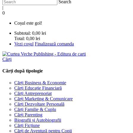
Search
|
0
Coșul este gol!
Subtotal:
0,00 lei
Total:
0,00 lei
Vezi coșul
Finalizează comanda
Cărți
Cărți după tipologie
Cărți Business & Economie
Cărți Educație Financiară
Cărți Antreprenoriat
Cărți Marketing & Comunicare
Cărți Dezvoltare Personală
Cărți Familie & Cuplu
Cărți Parenting
Biografii și Autobiografii
Cărți Ficțiune
Cărți de Aventură pentru Copii