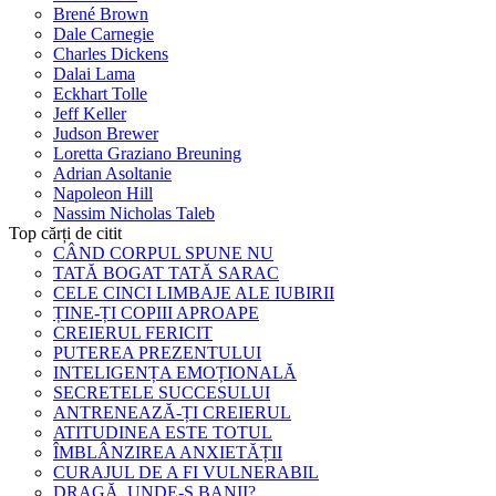
Brené Brown
Dale Carnegie
Charles Dickens
Dalai Lama
Eckhart Tolle
Jeff Keller
Judson Brewer
Loretta Graziano Breuning
Adrian Asoltanie
Napoleon Hill
Nassim Nicholas Taleb
Top cărți de citit
CÂND CORPUL SPUNE NU
TATĂ BOGAT TATĂ SARAC
CELE CINCI LIMBAJE ALE IUBIRII
ȚINE-ȚI COPIII APROAPE
CREIERUL FERICIT
PUTEREA PREZENTULUI
INTELIGENȚA EMOȚIONALĂ
SECRETELE SUCCESULUI
ANTRENEAZĂ-ȚI CREIERUL
ATITUDINEA ESTE TOTUL
ÎMBLÂNZIREA ANXIETĂȚII
CURAJUL DE A FI VULNERABIL
DRAGĂ, UNDE-S BANII?