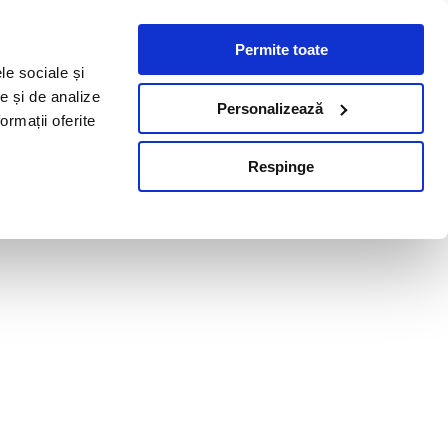
Permite toate
le sociale și
te și de analize
Personalizează
ormații oferite
Respinge