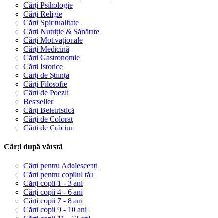
Cărți Psihologie
Cărți Religie
Cărți Spiritualitate
Cărți Nutriție & Sănătate
Cărți Motivaționale
Cărți Medicină
Cărți Gastronomie
Cărți Istorice
Cărți de Știință
Cărți Filosofie
Cărți de Poezii
Bestseller
Cărți Beletristică
Cărți de Colorat
Cărți de Crăciun
Cărți după vârstă
Cărți pentru Adolescenți
Cărți pentru copilul tău
Cărți copii 1 - 3 ani
Cărți copii 4 - 6 ani
Cărți copii 7 - 8 ani
Cărți copii 9 - 10 ani