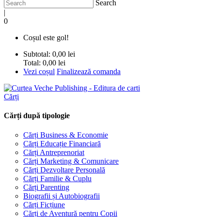
Search
|
0
Coșul este gol!
Subtotal:
0,00 lei
Total:
0,00 lei
Vezi coșul
Finalizează comanda
Cărți
Cărți după tipologie
Cărți Business & Economie
Cărți Educație Financiară
Cărți Antreprenoriat
Cărți Marketing & Comunicare
Cărți Dezvoltare Personală
Cărți Familie & Cuplu
Cărți Parenting
Biografii și Autobiografii
Cărți Ficțiune
Cărți de Aventură pentru Copii