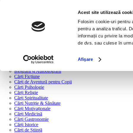
Bine ai venit!
Cărți
Acest site utilizează cook
Folosim cookie-uri pentru a 
Cărți după tipologie
pentru a analiza traficul. 
Cărți Business & Economie
informații cu privire la mod
Cărți Educație Financiară
de dvs. sau culese în urma f
Cărți Antreprenoriat
Cărți Marketing & Comunicare
Cărți Dezvoltare Personală
Afişare
Cărți Familie & Cuplu
Cărți Parenting
Biografii și Autobiografii
Cărți Ficțiune
Cărți de Aventură pentru Copii
Cărți Psihologie
Cărți Religie
Cărți Spiritualitate
Cărți Nutriție & Sănătate
Cărți Motivaționale
Cărți Medicină
Cărți Gastronomie
Cărți Istorice
Cărți de Știință