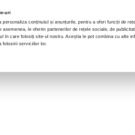
ie-uri
personaliza conținutul și anunțurile, pentru a oferi funcții de rețe
De asemenea, le oferim partenerilor de rețele sociale, de publicita
ul în care folosiți site-ul nostru. Aceștia le pot combina cu alte inf
olosirii serviciilor lor.