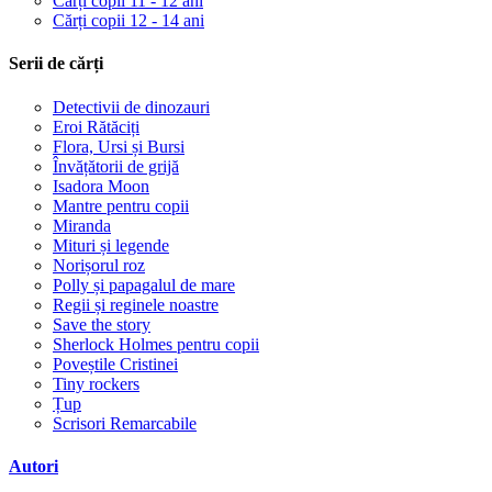
Cărți copii 11 - 12 ani
Cărți copii 12 - 14 ani
Serii de cărți
Detectivii de dinozauri
Eroi Rătăciți
Flora, Ursi și Bursi
Învățătorii de grijă
Isadora Moon
Mantre pentru copii
Miranda
Mituri și legende
Norișorul roz
Polly și papagalul de mare
Regii și reginele noastre
Save the story
Sherlock Holmes pentru copii
Poveștile Cristinei
Tiny rockers
Țup
Scrisori Remarcabile
Autori