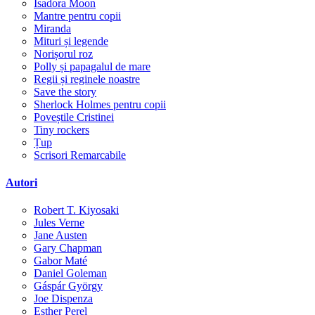
Isadora Moon
Mantre pentru copii
Miranda
Mituri și legende
Norișorul roz
Polly și papagalul de mare
Regii și reginele noastre
Save the story
Sherlock Holmes pentru copii
Poveștile Cristinei
Tiny rockers
Țup
Scrisori Remarcabile
Autori
Robert T. Kiyosaki
Jules Verne
Jane Austen
Gary Chapman
Gabor Maté
Daniel Goleman
Gáspár György
Joe Dispenza
Esther Perel