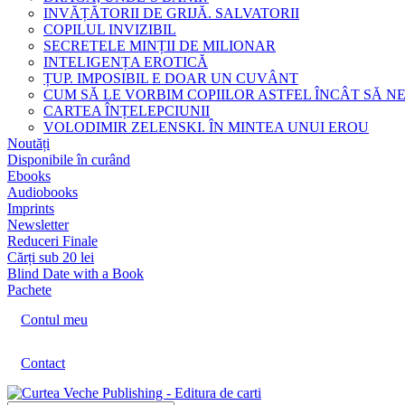
INVĂȚĂTORII DE GRIJĂ. SALVATORII
COPILUL INVIZIBIL
SECRETELE MINȚII DE MILIONAR
INTELIGENȚA EROTICĂ
ȚUP. IMPOSIBIL E DOAR UN CUVÂNT
CUM SĂ LE VORBIM COPIILOR ASTFEL ÎNCÂT SĂ N
CARTEA ÎNȚELEPCIUNII
VOLODIMIR ZELENSKI. ÎN MINTEA UNUI EROU
Noutăți
Disponibile în curând
Ebooks
Audiobooks
Imprints
Newsletter
Reduceri Finale
Cărți sub 20 lei
Blind Date with a Book
Pachete
Contul meu
Contact