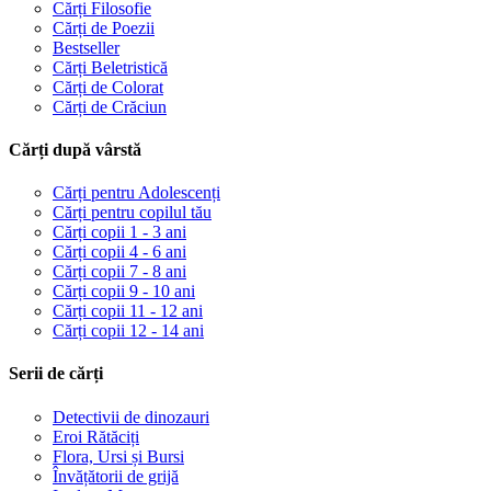
Cărți Filosofie
Cărți de Poezii
Bestseller
Cărți Beletristică
Cărți de Colorat
Cărți de Crăciun
Cărți după vârstă
Cărți pentru Adolescenți
Cărți pentru copilul tău
Cărți copii 1 - 3 ani
Cărți copii 4 - 6 ani
Cărți copii 7 - 8 ani
Cărți copii 9 - 10 ani
Cărți copii 11 - 12 ani
Cărți copii 12 - 14 ani
Serii de cărți
Detectivii de dinozauri
Eroi Rătăciți
Flora, Ursi și Bursi
Învățătorii de grijă