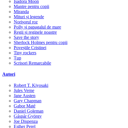
Isadora Moon
Mantre pentru copii
Miranda
Mituri și legende
Norișorul roz
Polly și papagalul de mare
Regii și reginele noastre
Save the story
Sherlock Holmes pentru copii
Poveștile Cristinei
Tiny rockers
Țup
Scrisori Remarcabile
Autori
Robert T. Kiyosaki
Jules Verne
Jane Austen
Gary Chapman
Gabor Maté
Daniel Goleman
Gáspár György
Joe Dispenza
Esther Perel