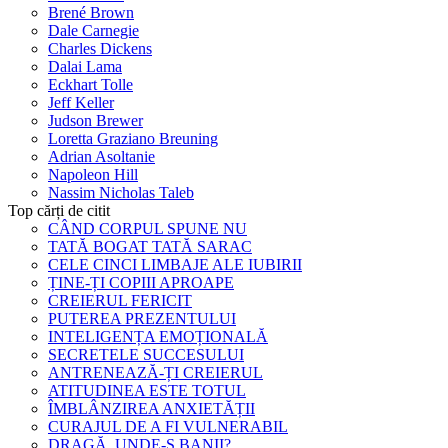
Brené Brown
Dale Carnegie
Charles Dickens
Dalai Lama
Eckhart Tolle
Jeff Keller
Judson Brewer
Loretta Graziano Breuning
Adrian Asoltanie
Napoleon Hill
Nassim Nicholas Taleb
Top cărți de citit
CÂND CORPUL SPUNE NU
TATĂ BOGAT TATĂ SARAC
CELE CINCI LIMBAJE ALE IUBIRII
ȚINE-ȚI COPIII APROAPE
CREIERUL FERICIT
PUTEREA PREZENTULUI
INTELIGENȚA EMOȚIONALĂ
SECRETELE SUCCESULUI
ANTRENEAZĂ-ȚI CREIERUL
ATITUDINEA ESTE TOTUL
ÎMBLÂNZIREA ANXIETĂȚII
CURAJUL DE A FI VULNERABIL
DRAGĂ, UNDE-S BANII?