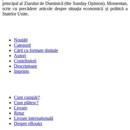
principal al Ziarului de Duminică (the Sunday Opinion). Momentan,
scrie cu precădere articole despre situația economică și politică a
Statelor Unite.
SHOP
Noutăți
Categorii
Cărți cu formate digitale
Autori
Contributori
Descriptoare
Imprints
ÎNTREBĂRI FRECVENTE
Cum cumpăr?
Cum plătesc?
Livrare
Retur
Livrare internațională
Despre eBooks