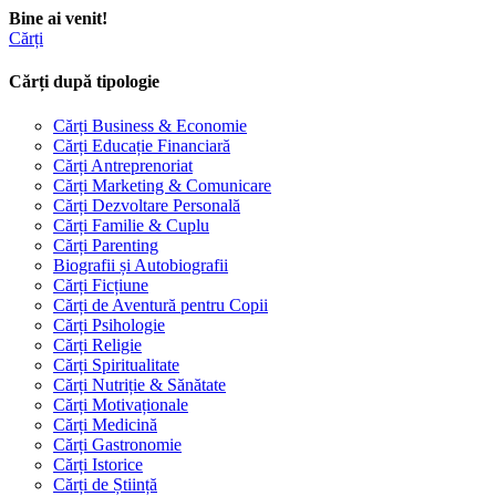
Bine ai venit!
Cărți
Cărți după tipologie
Cărți Business & Economie
Cărți Educație Financiară
Cărți Antreprenoriat
Cărți Marketing & Comunicare
Cărți Dezvoltare Personală
Cărți Familie & Cuplu
Cărți Parenting
Biografii și Autobiografii
Cărți Ficțiune
Cărți de Aventură pentru Copii
Cărți Psihologie
Cărți Religie
Cărți Spiritualitate
Cărți Nutriție & Sănătate
Cărți Motivaționale
Cărți Medicină
Cărți Gastronomie
Cărți Istorice
Cărți de Știință