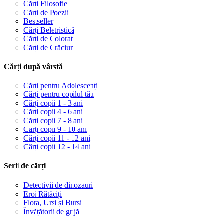
Cărți Filosofie
Cărți de Poezii
Bestseller
Cărți Beletristică
Cărți de Colorat
Cărți de Crăciun
Cărți după vârstă
Cărți pentru Adolescenți
Cărți pentru copilul tău
Cărți copii 1 - 3 ani
Cărți copii 4 - 6 ani
Cărți copii 7 - 8 ani
Cărți copii 9 - 10 ani
Cărți copii 11 - 12 ani
Cărți copii 12 - 14 ani
Serii de cărți
Detectivii de dinozauri
Eroi Rătăciți
Flora, Ursi și Bursi
Învățătorii de grijă