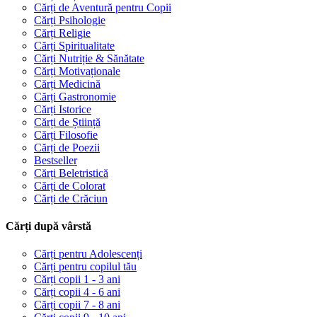
Cărți de Aventură pentru Copii
Cărți Psihologie
Cărți Religie
Cărți Spiritualitate
Cărți Nutriție & Sănătate
Cărți Motivaționale
Cărți Medicină
Cărți Gastronomie
Cărți Istorice
Cărți de Știință
Cărți Filosofie
Cărți de Poezii
Bestseller
Cărți Beletristică
Cărți de Colorat
Cărți de Crăciun
Cărți după vârstă
Cărți pentru Adolescenți
Cărți pentru copilul tău
Cărți copii 1 - 3 ani
Cărți copii 4 - 6 ani
Cărți copii 7 - 8 ani