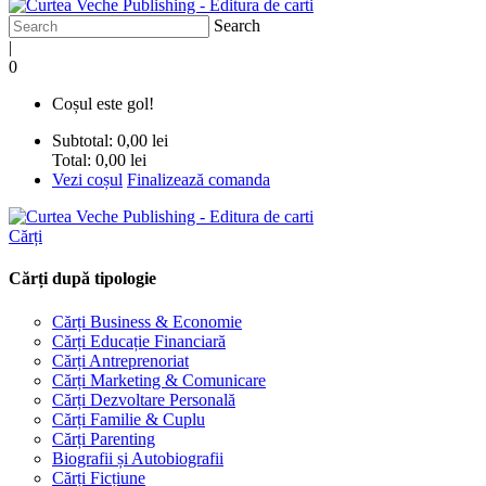
Search
|
0
Coșul este gol!
Subtotal:
0,00 lei
Total:
0,00 lei
Vezi coșul
Finalizează comanda
Cărți
Cărți după tipologie
Cărți Business & Economie
Cărți Educație Financiară
Cărți Antreprenoriat
Cărți Marketing & Comunicare
Cărți Dezvoltare Personală
Cărți Familie & Cuplu
Cărți Parenting
Biografii și Autobiografii
Cărți Ficțiune