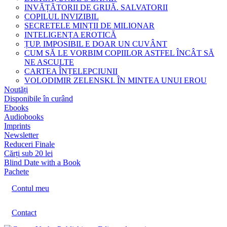
INVĂȚĂTORII DE GRIJĂ. SALVATORII
COPILUL INVIZIBIL
SECRETELE MINȚII DE MILIONAR
INTELIGENȚA EROTICĂ
ȚUP. IMPOSIBIL E DOAR UN CUVÂNT
CUM SĂ LE VORBIM COPIILOR ASTFEL ÎNCÂT SĂ
NE ASCULTE
CARTEA ÎNȚELEPCIUNII
VOLODIMIR ZELENSKI. ÎN MINTEA UNUI EROU
Noutăți
Disponibile în curând
Ebooks
Audiobooks
Imprints
Newsletter
Reduceri Finale
Cărți sub 20 lei
Blind Date with a Book
Pachete
Contul meu
Contact