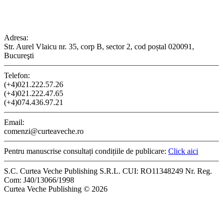
CONTACT
Adresa:
Str. Aurel Vlaicu nr. 35, corp B, sector 2, cod poștal 020091,
Bucureşti
Telefon:
(+4)021.222.57.26
(+4)021.222.47.65
(+4)074.436.97.21
Email:
comenzi@curteaveche.ro
Pentru manuscrise consultați condițiile de publicare:
Click aici
S.C. Curtea Veche Publishing S.R.L. CUI: RO11348249 Nr. Reg.
Com: J40/13066/1998
Curtea Veche Publishing © 2026