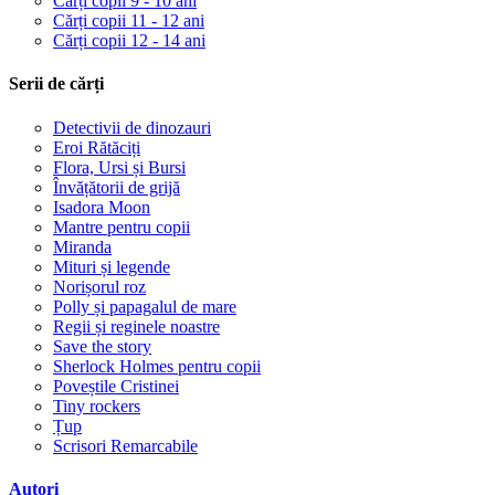
Cărți copii 9 - 10 ani
Cărți copii 11 - 12 ani
Cărți copii 12 - 14 ani
Serii de cărți
Detectivii de dinozauri
Eroi Rătăciți
Flora, Ursi și Bursi
Învățătorii de grijă
Isadora Moon
Mantre pentru copii
Miranda
Mituri și legende
Norișorul roz
Polly și papagalul de mare
Regii și reginele noastre
Save the story
Sherlock Holmes pentru copii
Poveștile Cristinei
Tiny rockers
Țup
Scrisori Remarcabile
Autori