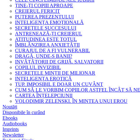
ȚINE-ȚI COPIII APROAPE
CREIERUL FERICIT
PUTEREA PREZENTULUI
INTELIGENȚA EMOȚIONALĂ
SECRETELE SUCCESULUI
ANTRENEAZĂ-ȚI CREIERUL
ATITUDINEA ESTE TOTUL
ÎMBLÂNZIREA ANXIETĂȚII
CURAJUL DE A FI VULNERABIL
DRAGĂ, UNDE-S BANII?
INVĂȚĂTORII DE GRIJĂ. SALVATORII
COPILUL INVIZIBIL
SECRETELE MINȚII DE MILIONAR
INTELIGENȚA EROTICĂ
ȚUP. IMPOSIBIL E DOAR UN CUVÂNT
CUM SĂ LE VORBIM COPIILOR ASTFEL ÎNCÂT SĂ N
CARTEA ÎNȚELEPCIUNII
VOLODIMIR ZELENSKI. ÎN MINTEA UNUI EROU
Noutăți
Disponibile în curând
Ebooks
Audiobooks
Imprints
Newsletter