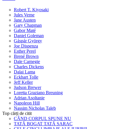
Robert T. Kiyosaki
Jules Verne
Jane Austen
Gary Chapman
Gabor Maté
Daniel Goleman
Gáspár György
Joe Dispenza
Esther Perel
Brené Brown
Dale Carnegie
Charles Dickens
Dalai Lama
Eckhart Tolle
Jeff Keller
Judson Brewer
Loretta Graziano Breuning
Adrian Asoltanie
Napoleon Hill
Nassim Nicholas Taleb
Top cărți de citit
CÂND CORPUL SPUNE NU
TATĂ BOGAT TATĂ SARAC
CELE CINCI LIMBAJE ALE IUBIRII