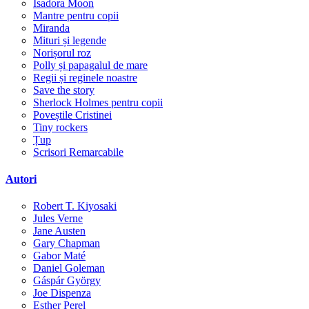
Isadora Moon
Mantre pentru copii
Miranda
Mituri și legende
Norișorul roz
Polly și papagalul de mare
Regii și reginele noastre
Save the story
Sherlock Holmes pentru copii
Poveștile Cristinei
Tiny rockers
Țup
Scrisori Remarcabile
Autori
Robert T. Kiyosaki
Jules Verne
Jane Austen
Gary Chapman
Gabor Maté
Daniel Goleman
Gáspár György
Joe Dispenza
Esther Perel