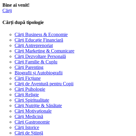
Bine ai venit!
Cărți
Cărți după tipologie
Cărți Business & Economie
Cărți Educație Financiară
Cărți Antreprenoriat
Cărți Marketing & Comunicare
Cărți Dezvoltare Personală
Cărți Familie & Cuplu
Cărți Parenting
Biografii și Autobiografii
Cărți Ficțiune
Cărți de Aventură pentru Copii
Cărți Psihologie
Cărți Religie
Cărți Spiritualitate
Cărți Nutriție & Sănătate
Cărți Motivaționale
Cărți Medicină
Cărți Gastronomie
Cărți Istorice
Cărți de Știință