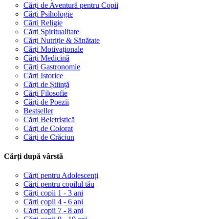
Cărți de Aventură pentru Copii
Cărți Psihologie
Cărți Religie
Cărți Spiritualitate
Cărți Nutriție & Sănătate
Cărți Motivaționale
Cărți Medicină
Cărți Gastronomie
Cărți Istorice
Cărți de Știință
Cărți Filosofie
Cărți de Poezii
Bestseller
Cărți Beletristică
Cărți de Colorat
Cărți de Crăciun
Cărți după vârstă
Cărți pentru Adolescenți
Cărți pentru copilul tău
Cărți copii 1 - 3 ani
Cărți copii 4 - 6 ani
Cărți copii 7 - 8 ani