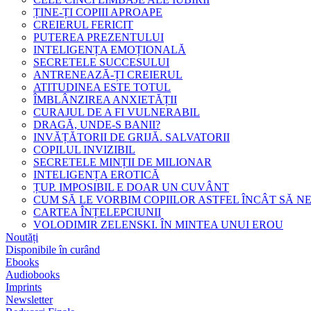
ȚINE-ȚI COPIII APROAPE
CREIERUL FERICIT
PUTEREA PREZENTULUI
INTELIGENȚA EMOȚIONALĂ
SECRETELE SUCCESULUI
ANTRENEAZĂ-ȚI CREIERUL
ATITUDINEA ESTE TOTUL
ÎMBLÂNZIREA ANXIETĂȚII
CURAJUL DE A FI VULNERABIL
DRAGĂ, UNDE-S BANII?
INVĂȚĂTORII DE GRIJĂ. SALVATORII
COPILUL INVIZIBIL
SECRETELE MINȚII DE MILIONAR
INTELIGENȚA EROTICĂ
ȚUP. IMPOSIBIL E DOAR UN CUVÂNT
CUM SĂ LE VORBIM COPIILOR ASTFEL ÎNCÂT SĂ N
CARTEA ÎNȚELEPCIUNII
VOLODIMIR ZELENSKI. ÎN MINTEA UNUI EROU
Noutăți
Disponibile în curând
Ebooks
Audiobooks
Imprints
Newsletter