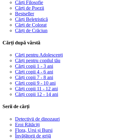
Cărți Filosofie
Cărți de Poezii
Bestseller
Cărți Beletristică
Cărți de Colorat
Cărți de Crăciun
Cărți după vârstă
Cărți pentru Adolescenți
Cărți pentru copilul tău
Cărți copii 1 - 3 ani
Cărți copii 4 - 6 ani
Cărți copii 7 - 8 ani
Cărți copii 9 - 10 ani
Cărți copii 11 - 12 ani
Cărți copii 12 - 14 ani
Serii de cărți
Detectivii de dinozauri
Eroi Rătăciți
Flora, Ursi și Bursi
Învățătorii de grijă