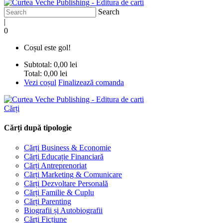
Search
|
0
Coșul este gol!
Subtotal:
0,00 lei
Total:
0,00 lei
Vezi coșul
Finalizează comanda
Cărți
Cărți după tipologie
Cărți Business & Economie
Cărți Educație Financiară
Cărți Antreprenoriat
Cărți Marketing & Comunicare
Cărți Dezvoltare Personală
Cărți Familie & Cuplu
Cărți Parenting
Biografii și Autobiografii
Cărți Ficțiune