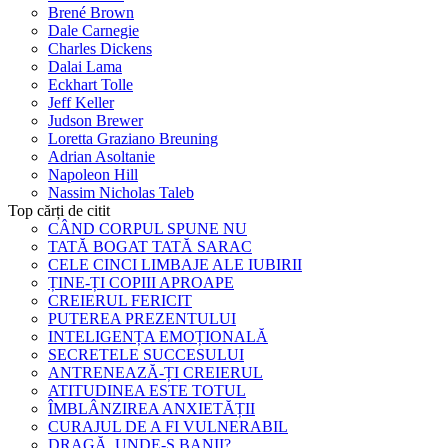
Brené Brown
Dale Carnegie
Charles Dickens
Dalai Lama
Eckhart Tolle
Jeff Keller
Judson Brewer
Loretta Graziano Breuning
Adrian Asoltanie
Napoleon Hill
Nassim Nicholas Taleb
Top cărți de citit
CÂND CORPUL SPUNE NU
TATĂ BOGAT TATĂ SARAC
CELE CINCI LIMBAJE ALE IUBIRII
ȚINE-ȚI COPIII APROAPE
CREIERUL FERICIT
PUTEREA PREZENTULUI
INTELIGENȚA EMOȚIONALĂ
SECRETELE SUCCESULUI
ANTRENEAZĂ-ȚI CREIERUL
ATITUDINEA ESTE TOTUL
ÎMBLÂNZIREA ANXIETĂȚII
CURAJUL DE A FI VULNERABIL
DRAGĂ, UNDE-S BANII?