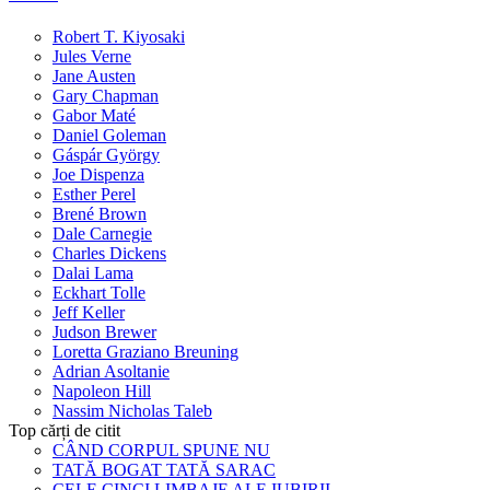
Robert T. Kiyosaki
Jules Verne
Jane Austen
Gary Chapman
Gabor Maté
Daniel Goleman
Gáspár György
Joe Dispenza
Esther Perel
Brené Brown
Dale Carnegie
Charles Dickens
Dalai Lama
Eckhart Tolle
Jeff Keller
Judson Brewer
Loretta Graziano Breuning
Adrian Asoltanie
Napoleon Hill
Nassim Nicholas Taleb
Top cărți de citit
CÂND CORPUL SPUNE NU
TATĂ BOGAT TATĂ SARAC
CELE CINCI LIMBAJE ALE IUBIRII