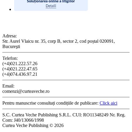
CONTACT
Adresa:
Str. Aurel Vlaicu nr. 35, corp B, sector 2, cod poștal 020091,
Bucureşti
Telefon:
(+4)021.222.57.26
(+4)021.222.47.65
(+4)074.436.97.21
Email:
comenzi@curteaveche.ro
Pentru manuscrise consultați condițiile de publicare:
Click aici
S.C. Curtea Veche Publishing S.R.L. CUI: RO11348249 Nr. Reg.
Com: J40/13066/1998
Curtea Veche Publishing © 2026