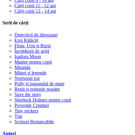
Cărți copii 9 - 10 ani
Cărți copii 11 - 12 ani
Cărți copii 12 - 14 ani
Serii de cărți
Detectivii de dinozauri
Eroi Rătăciți
Flora, Ursi și Bursi
Învățătorii de grijă
Isadora Moon
Mantre pentru copii
Miranda
Mituri și legende
Norișorul roz
Polly și papagalul de mare
Regii și reginele noastre
Save the story
Sherlock Holmes pentru copii
Poveștile Cristinei
Tiny rockers
Țup
Scrisori Remarcabile
Autori