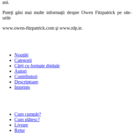
ani.
Puteţi găsi mai multe informaţii despre Owen Fitzpatrick pe site-
urile
www.owen‑fitzpatrick.com şi www.nlp.ie.
SHOP
Noutăți
Categorii
Cărți cu formate digitale
Autori
Contributori
Descriptoare
Imprints
ÎNTREBĂRI FRECVENTE
Cum cumpăr?
Cum plătesc?
Livrare
Retur