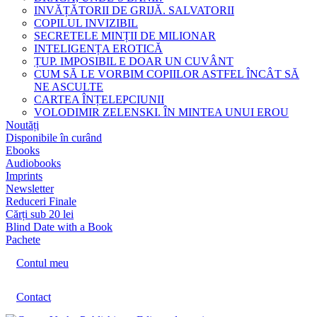
INVĂȚĂTORII DE GRIJĂ. SALVATORII
COPILUL INVIZIBIL
SECRETELE MINȚII DE MILIONAR
INTELIGENȚA EROTICĂ
ȚUP. IMPOSIBIL E DOAR UN CUVÂNT
CUM SĂ LE VORBIM COPIILOR ASTFEL ÎNCÂT SĂ
NE ASCULTE
CARTEA ÎNȚELEPCIUNII
VOLODIMIR ZELENSKI. ÎN MINTEA UNUI EROU
Noutăți
Disponibile în curând
Ebooks
Audiobooks
Imprints
Newsletter
Reduceri Finale
Cărți sub 20 lei
Blind Date with a Book
Pachete
Contul meu
Contact