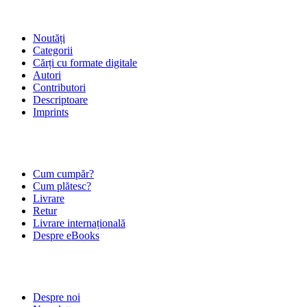
SHOP
Noutăți
Categorii
Cărți cu formate digitale
Autori
Contributori
Descriptoare
Imprints
ÎNTREBĂRI FRECVENTE
Cum cumpăr?
Cum plătesc?
Livrare
Retur
Livrare internațională
Despre eBooks
DESPRE NOI
Despre noi