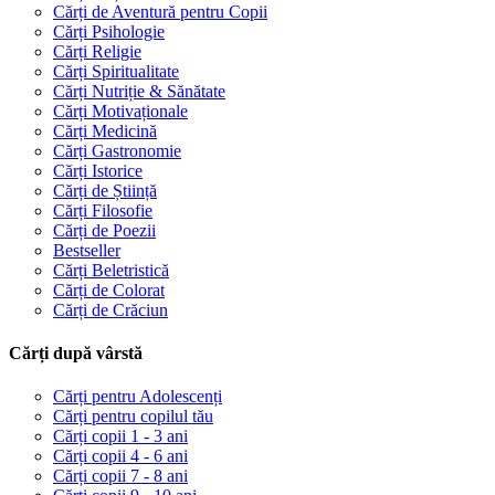
Cărți de Aventură pentru Copii
Cărți Psihologie
Cărți Religie
Cărți Spiritualitate
Cărți Nutriție & Sănătate
Cărți Motivaționale
Cărți Medicină
Cărți Gastronomie
Cărți Istorice
Cărți de Știință
Cărți Filosofie
Cărți de Poezii
Bestseller
Cărți Beletristică
Cărți de Colorat
Cărți de Crăciun
Cărți după vârstă
Cărți pentru Adolescenți
Cărți pentru copilul tău
Cărți copii 1 - 3 ani
Cărți copii 4 - 6 ani
Cărți copii 7 - 8 ani