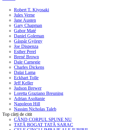
Robert T. Kiyosaki
Jules Verne
Jane Austen
Gary Chapman
Gabor Maté
Daniel Goleman
Gáspár György
Joe Dispenza
Esther Perel
Brené Brown
Dale Carnegie
Charles Dickens
Dalai Lama
Eckhart Tolle
Jeff Keller
Judson Brewer
Loretta Graziano Breuning
Adrian Asoltanie
Napoleon Hill
Nassim Nicholas Taleb
Top cărți de citit
CÂND CORPUL SPUNE NU
TATĂ BOGAT TATĂ SARAC
CELE CINCI LIMBAJE ALE IUBIRII