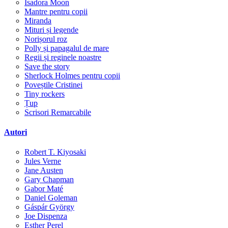
Isadora Moon
Mantre pentru copii
Miranda
Mituri și legende
Norișorul roz
Polly și papagalul de mare
Regii și reginele noastre
Save the story
Sherlock Holmes pentru copii
Poveștile Cristinei
Tiny rockers
Țup
Scrisori Remarcabile
Autori
Robert T. Kiyosaki
Jules Verne
Jane Austen
Gary Chapman
Gabor Maté
Daniel Goleman
Gáspár György
Joe Dispenza
Esther Perel