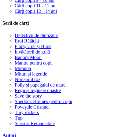
Cărți copii 9 - 10 ani
Cărți copii 11 - 12 ani
Cărți copii 12 - 14 ani
Serii de cărți
Detectivii de dinozauri
Eroi Rătăciți
Flora, Ursi și Bursi
Învățătorii de grijă
Isadora Moon
Mantre pentru copii
Miranda
Mituri și legende
Norișorul roz
Polly și papagalul de mare
Regii și reginele noastre
Save the story
Sherlock Holmes pentru copii
Poveștile Cristinei
Tiny rockers
Țup
Scrisori Remarcabile
Autori