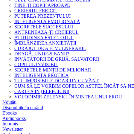
ȚINE-ȚI COPIII APROAPE
CREIERUL FERICIT
PUTEREA PREZENTULUI
INTELIGENȚA EMOȚIONALĂ
SECRETELE SUCCESULUI
ANTRENEAZĂ-ȚI CREIERUL
ATITUDINEA ESTE TOTUL
ÎMBLÂNZIREA ANXIETĂȚII
CURAJUL DE A FI VULNERABIL
DRAGĂ, UNDE-S BANII?
INVĂȚĂTORII DE GRIJĂ. SALVATORII
COPILUL INVIZIBIL
SECRETELE MINȚII DE MILIONAR
INTELIGENȚA EROTICĂ
ȚUP. IMPOSIBIL E DOAR UN CUVÂNT
CUM SĂ LE VORBIM COPIILOR ASTFEL ÎNCÂT SĂ N
CARTEA ÎNȚELEPCIUNII
VOLODIMIR ZELENSKI. ÎN MINTEA UNUI EROU
Noutăți
Disponibile în curând
Ebooks
Audiobooks
Imprints
Newsletter