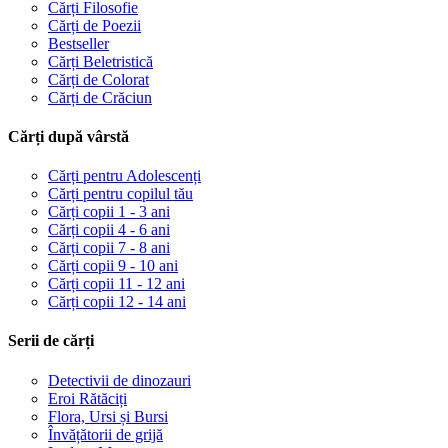
Cărți Filosofie
Cărți de Poezii
Bestseller
Cărți Beletristică
Cărți de Colorat
Cărți de Crăciun
Cărți după vârstă
Cărți pentru Adolescenți
Cărți pentru copilul tău
Cărți copii 1 - 3 ani
Cărți copii 4 - 6 ani
Cărți copii 7 - 8 ani
Cărți copii 9 - 10 ani
Cărți copii 11 - 12 ani
Cărți copii 12 - 14 ani
Serii de cărți
Detectivii de dinozauri
Eroi Rătăciți
Flora, Ursi și Bursi
Învățătorii de grijă