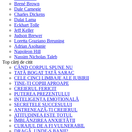
Brené Brown
Dale Carnegie
Charles Dickens
Dalai Lama
Eckhart Tolle
Jeff Keller
Judson Brewer
Loretta Graziano Breuning
Adrian Asoltanie
Napoleon Hill
Nassim Nicholas Taleb
Top cărți de citit
CÂND CORPUL SPUNE NU
TATĂ BOGAT TATĂ SARAC
CELE CINCI LIMBAJE ALE IUBIRII
ȚINE-ȚI COPIII APROAPE
CREIERUL FERICIT
PUTEREA PREZENTULUI
INTELIGENȚA EMOȚIONALĂ
SECRETELE SUCCESULUI
ANTRENEAZĂ-ȚI CREIERUL
ATITUDINEA ESTE TOTUL
ÎMBLÂNZIREA ANXIETĂȚII
CURAJUL DE A FI VULNERABIL
DRAGĂ, UNDE-S BANII?