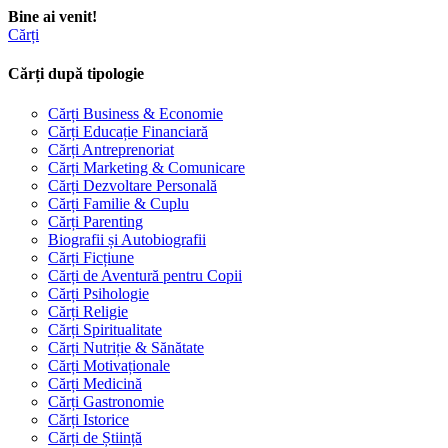
Bine ai venit!
Cărți
Cărți după tipologie
Cărți Business & Economie
Cărți Educație Financiară
Cărți Antreprenoriat
Cărți Marketing & Comunicare
Cărți Dezvoltare Personală
Cărți Familie & Cuplu
Cărți Parenting
Biografii și Autobiografii
Cărți Ficțiune
Cărți de Aventură pentru Copii
Cărți Psihologie
Cărți Religie
Cărți Spiritualitate
Cărți Nutriție & Sănătate
Cărți Motivaționale
Cărți Medicină
Cărți Gastronomie
Cărți Istorice
Cărți de Știință