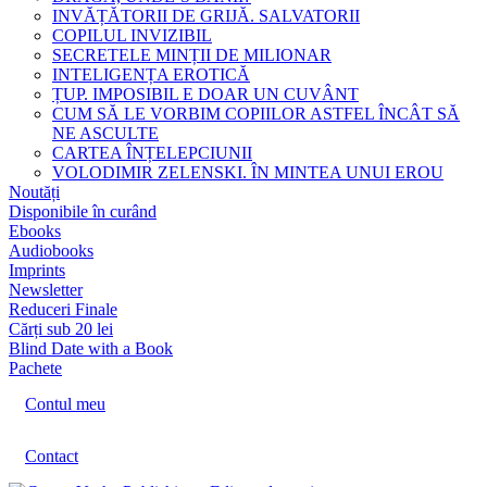
INVĂȚĂTORII DE GRIJĂ. SALVATORII
COPILUL INVIZIBIL
SECRETELE MINȚII DE MILIONAR
INTELIGENȚA EROTICĂ
ȚUP. IMPOSIBIL E DOAR UN CUVÂNT
CUM SĂ LE VORBIM COPIILOR ASTFEL ÎNCÂT SĂ
NE ASCULTE
CARTEA ÎNȚELEPCIUNII
VOLODIMIR ZELENSKI. ÎN MINTEA UNUI EROU
Noutăți
Disponibile în curând
Ebooks
Audiobooks
Imprints
Newsletter
Reduceri Finale
Cărți sub 20 lei
Blind Date with a Book
Pachete
Contul meu
Contact