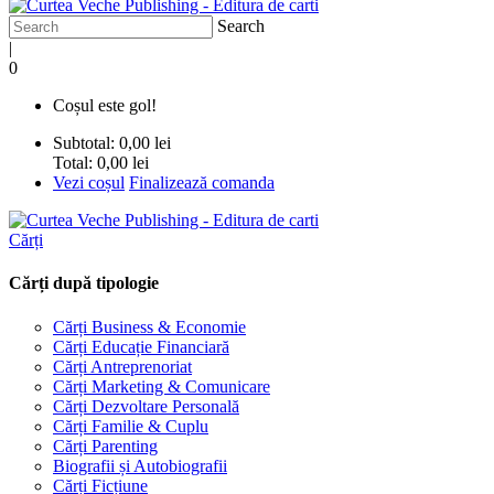
Search
|
0
Coșul este gol!
Subtotal:
0,00 lei
Total:
0,00 lei
Vezi coșul
Finalizează comanda
Cărți
Cărți după tipologie
Cărți Business & Economie
Cărți Educație Financiară
Cărți Antreprenoriat
Cărți Marketing & Comunicare
Cărți Dezvoltare Personală
Cărți Familie & Cuplu
Cărți Parenting
Biografii și Autobiografii
Cărți Ficțiune