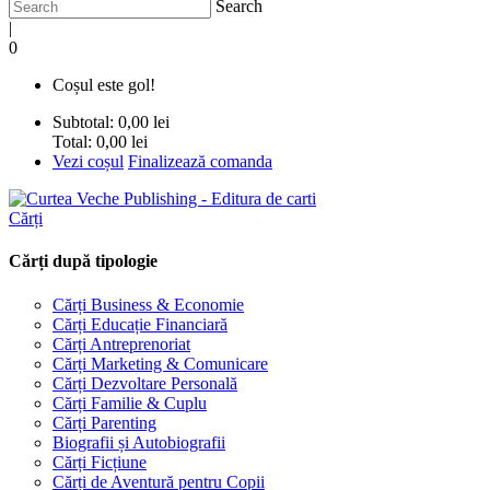
Search
|
0
Coșul este gol!
Subtotal:
0,00 lei
Total:
0,00 lei
Vezi coșul
Finalizează comanda
Cărți
Cărți după tipologie
Cărți Business & Economie
Cărți Educație Financiară
Cărți Antreprenoriat
Cărți Marketing & Comunicare
Cărți Dezvoltare Personală
Cărți Familie & Cuplu
Cărți Parenting
Biografii și Autobiografii
Cărți Ficțiune
Cărți de Aventură pentru Copii