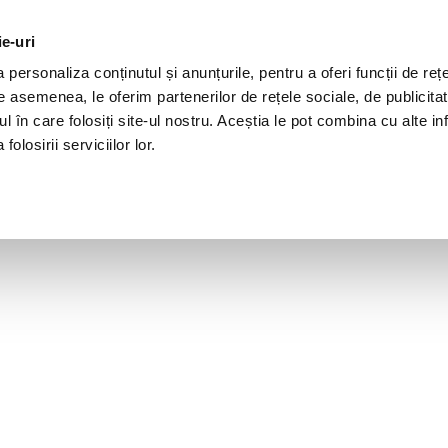
ie-uri
personaliza conținutul și anunțurile, pentru a oferi funcții de rețe
De asemenea, le oferim partenerilor de rețele sociale, de publicita
ul în care folosiți site-ul nostru. Aceștia le pot combina cu alte inf
olosirii serviciilor lor.