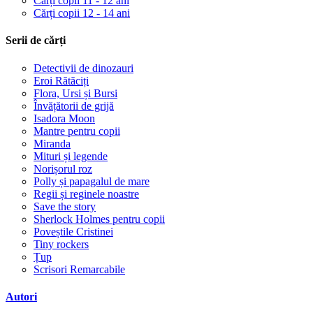
Cărți copii 11 - 12 ani
Cărți copii 12 - 14 ani
Serii de cărți
Detectivii de dinozauri
Eroi Rătăciți
Flora, Ursi și Bursi
Învățătorii de grijă
Isadora Moon
Mantre pentru copii
Miranda
Mituri și legende
Norișorul roz
Polly și papagalul de mare
Regii și reginele noastre
Save the story
Sherlock Holmes pentru copii
Poveștile Cristinei
Tiny rockers
Țup
Scrisori Remarcabile
Autori