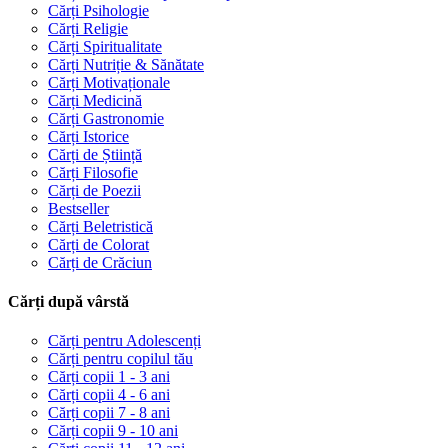
Cărți Psihologie
Cărți Religie
Cărți Spiritualitate
Cărți Nutriție & Sănătate
Cărți Motivaționale
Cărți Medicină
Cărți Gastronomie
Cărți Istorice
Cărți de Știință
Cărți Filosofie
Cărți de Poezii
Bestseller
Cărți Beletristică
Cărți de Colorat
Cărți de Crăciun
Cărți după vârstă
Cărți pentru Adolescenți
Cărți pentru copilul tău
Cărți copii 1 - 3 ani
Cărți copii 4 - 6 ani
Cărți copii 7 - 8 ani
Cărți copii 9 - 10 ani