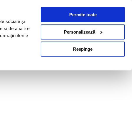
Permite toate
le sociale și
te și de analize
Personalizează
ormații oferite
Respinge