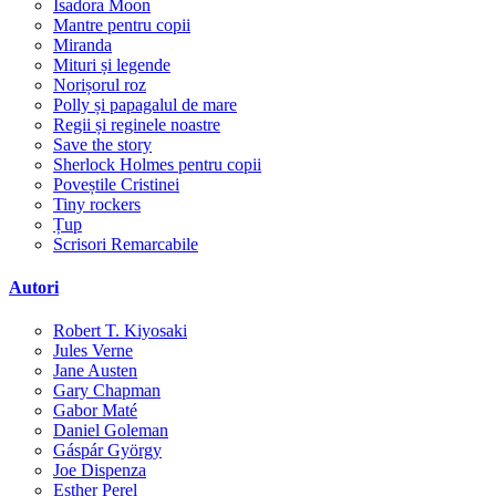
Isadora Moon
Mantre pentru copii
Miranda
Mituri și legende
Norișorul roz
Polly și papagalul de mare
Regii și reginele noastre
Save the story
Sherlock Holmes pentru copii
Poveștile Cristinei
Tiny rockers
Țup
Scrisori Remarcabile
Autori
Robert T. Kiyosaki
Jules Verne
Jane Austen
Gary Chapman
Gabor Maté
Daniel Goleman
Gáspár György
Joe Dispenza
Esther Perel