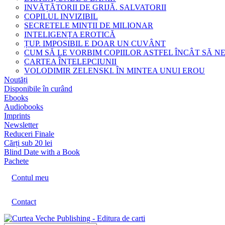
INVĂȚĂTORII DE GRIJĂ. SALVATORII
COPILUL INVIZIBIL
SECRETELE MINȚII DE MILIONAR
INTELIGENȚA EROTICĂ
ȚUP. IMPOSIBIL E DOAR UN CUVÂNT
CUM SĂ LE VORBIM COPIILOR ASTFEL ÎNCÂT SĂ N
CARTEA ÎNȚELEPCIUNII
VOLODIMIR ZELENSKI. ÎN MINTEA UNUI EROU
Noutăți
Disponibile în curând
Ebooks
Audiobooks
Imprints
Newsletter
Reduceri Finale
Cărți sub 20 lei
Blind Date with a Book
Pachete
Contul meu
Contact