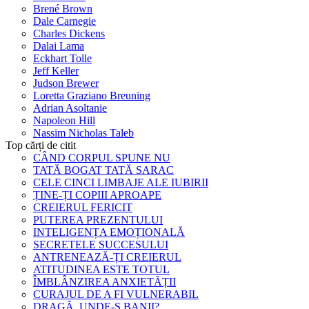
Brené Brown
Dale Carnegie
Charles Dickens
Dalai Lama
Eckhart Tolle
Jeff Keller
Judson Brewer
Loretta Graziano Breuning
Adrian Asoltanie
Napoleon Hill
Nassim Nicholas Taleb
Top cărți de citit
CÂND CORPUL SPUNE NU
TATĂ BOGAT TATĂ SARAC
CELE CINCI LIMBAJE ALE IUBIRII
ȚINE-ȚI COPIII APROAPE
CREIERUL FERICIT
PUTEREA PREZENTULUI
INTELIGENȚA EMOȚIONALĂ
SECRETELE SUCCESULUI
ANTRENEAZĂ-ȚI CREIERUL
ATITUDINEA ESTE TOTUL
ÎMBLÂNZIREA ANXIETĂȚII
CURAJUL DE A FI VULNERABIL
DRAGĂ, UNDE-S BANII?