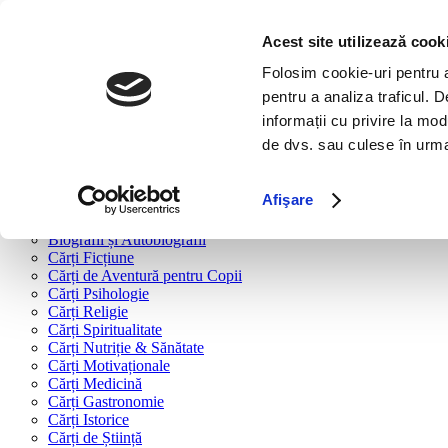
Bine ai venit!
Cărți
Acest site utilizează cook
Folosim cookie-uri pentru a 
Cărți după tipologie
pentru a analiza traficul. 
Cărți Business & Economie
informații cu privire la mod
Cărți Educație Financiară
de dvs. sau culese în urma f
Cărți Antreprenoriat
Cărți Marketing & Comunicare
Cărți Dezvoltare Personală
Afişare
Cărți Familie & Cuplu
Cărți Parenting
Biografii și Autobiografii
Cărți Ficțiune
Cărți de Aventură pentru Copii
Cărți Psihologie
Cărți Religie
Cărți Spiritualitate
Cărți Nutriție & Sănătate
Cărți Motivaționale
Cărți Medicină
Cărți Gastronomie
Cărți Istorice
Cărți de Știință