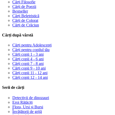
Cărți Filosofie
Cărți de Poezii
Bestseller
Cărți Beletristică
Cărți de Colorat
Cărți de Crăciun
Cărți după vârstă
Cărți pentru Adolescenți
Cărți pentru copilul tău
Cărți copii 1 - 3 ani
Cărți copii 4 - 6 ani
Cărți copii 7 - 8 ani
Cărți copii 9 - 10 ani
Cărți copii 11 - 12 ani
Cărți copii 12 - 14 ani
Serii de cărți
Detectivii de dinozauri
Eroi Rătăciți
Flora, Ursi și Bursi
Învățătorii de grijă