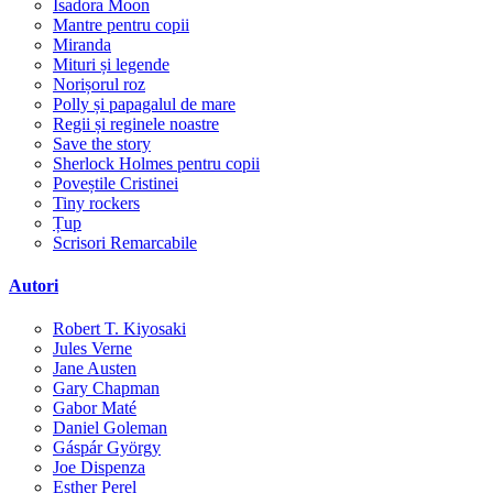
Isadora Moon
Mantre pentru copii
Miranda
Mituri și legende
Norișorul roz
Polly și papagalul de mare
Regii și reginele noastre
Save the story
Sherlock Holmes pentru copii
Poveștile Cristinei
Tiny rockers
Țup
Scrisori Remarcabile
Autori
Robert T. Kiyosaki
Jules Verne
Jane Austen
Gary Chapman
Gabor Maté
Daniel Goleman
Gáspár György
Joe Dispenza
Esther Perel