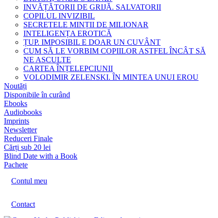
INVĂȚĂTORII DE GRIJĂ. SALVATORII
COPILUL INVIZIBIL
SECRETELE MINȚII DE MILIONAR
INTELIGENȚA EROTICĂ
ȚUP. IMPOSIBIL E DOAR UN CUVÂNT
CUM SĂ LE VORBIM COPIILOR ASTFEL ÎNCÂT SĂ
NE ASCULTE
CARTEA ÎNȚELEPCIUNII
VOLODIMIR ZELENSKI. ÎN MINTEA UNUI EROU
Noutăți
Disponibile în curând
Ebooks
Audiobooks
Imprints
Newsletter
Reduceri Finale
Cărți sub 20 lei
Blind Date with a Book
Pachete
Contul meu
Contact