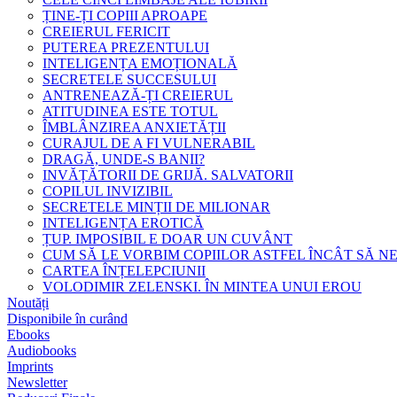
ȚINE-ȚI COPIII APROAPE
CREIERUL FERICIT
PUTEREA PREZENTULUI
INTELIGENȚA EMOȚIONALĂ
SECRETELE SUCCESULUI
ANTRENEAZĂ-ȚI CREIERUL
ATITUDINEA ESTE TOTUL
ÎMBLÂNZIREA ANXIETĂȚII
CURAJUL DE A FI VULNERABIL
DRAGĂ, UNDE-S BANII?
INVĂȚĂTORII DE GRIJĂ. SALVATORII
COPILUL INVIZIBIL
SECRETELE MINȚII DE MILIONAR
INTELIGENȚA EROTICĂ
ȚUP. IMPOSIBIL E DOAR UN CUVÂNT
CUM SĂ LE VORBIM COPIILOR ASTFEL ÎNCÂT SĂ N
CARTEA ÎNȚELEPCIUNII
VOLODIMIR ZELENSKI. ÎN MINTEA UNUI EROU
Noutăți
Disponibile în curând
Ebooks
Audiobooks
Imprints
Newsletter