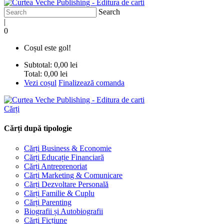
Search
|
0
Coșul este gol!
Subtotal:
0,00 lei
Total:
0,00 lei
Vezi coșul
Finalizează comanda
Cărți
Cărți după tipologie
Cărți Business & Economie
Cărți Educație Financiară
Cărți Antreprenoriat
Cărți Marketing & Comunicare
Cărți Dezvoltare Personală
Cărți Familie & Cuplu
Cărți Parenting
Biografii și Autobiografii
Cărți Ficțiune