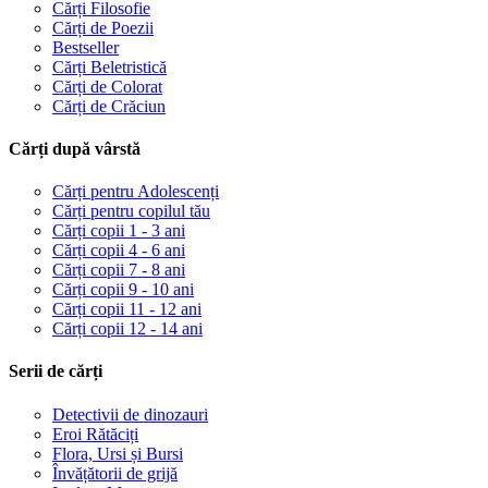
Cărți Filosofie
Cărți de Poezii
Bestseller
Cărți Beletristică
Cărți de Colorat
Cărți de Crăciun
Cărți după vârstă
Cărți pentru Adolescenți
Cărți pentru copilul tău
Cărți copii 1 - 3 ani
Cărți copii 4 - 6 ani
Cărți copii 7 - 8 ani
Cărți copii 9 - 10 ani
Cărți copii 11 - 12 ani
Cărți copii 12 - 14 ani
Serii de cărți
Detectivii de dinozauri
Eroi Rătăciți
Flora, Ursi și Bursi
Învățătorii de grijă