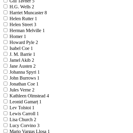
Gill Tavner
5
H.G. Wells
2
Harriet Muncaster
8
Helen Rutter
1
Helen Street
3
Herman Melville
1
Homer
1
Howard Pyle
2
Isabel Coe
1
J. M. Barrie
1
Jamel Akib
2
Jane Austen
2
Johanna Spyri
1
John Burrows
1
Jonathan Coe
1
Jules Verne
2
Kathleen Olmstead
4
Leonid Gamarț
1
Lev Tolstoi
1
Lewis Carroll
1
Lisa Church
2
Lucy Corvino
3
Mario Vargas Llosa
1