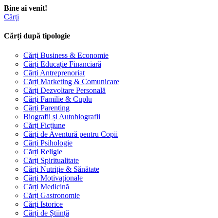
Bine ai venit!
Cărți
Cărți după tipologie
Cărți Business & Economie
Cărți Educație Financiară
Cărți Antreprenoriat
Cărți Marketing & Comunicare
Cărți Dezvoltare Personală
Cărți Familie & Cuplu
Cărți Parenting
Biografii și Autobiografii
Cărți Ficțiune
Cărți de Aventură pentru Copii
Cărți Psihologie
Cărți Religie
Cărți Spiritualitate
Cărți Nutriție & Sănătate
Cărți Motivaționale
Cărți Medicină
Cărți Gastronomie
Cărți Istorice
Cărți de Știință