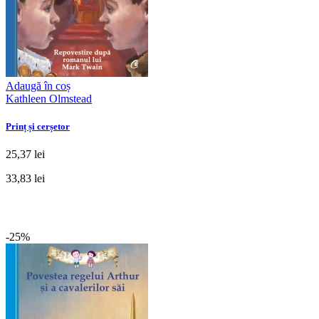
Adaugă în coș
Kathleen Olmstead
Prinț și cerșetor
25,37 lei
33,83 lei
-25%