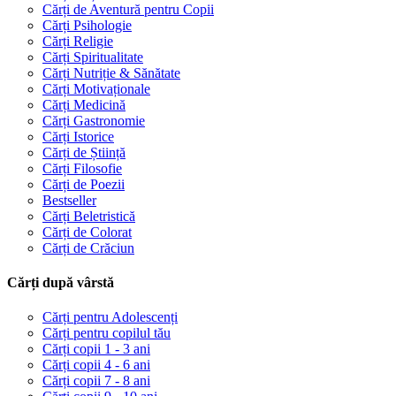
Cărți de Aventură pentru Copii
Cărți Psihologie
Cărți Religie
Cărți Spiritualitate
Cărți Nutriție & Sănătate
Cărți Motivaționale
Cărți Medicină
Cărți Gastronomie
Cărți Istorice
Cărți de Știință
Cărți Filosofie
Cărți de Poezii
Bestseller
Cărți Beletristică
Cărți de Colorat
Cărți de Crăciun
Cărți după vârstă
Cărți pentru Adolescenți
Cărți pentru copilul tău
Cărți copii 1 - 3 ani
Cărți copii 4 - 6 ani
Cărți copii 7 - 8 ani