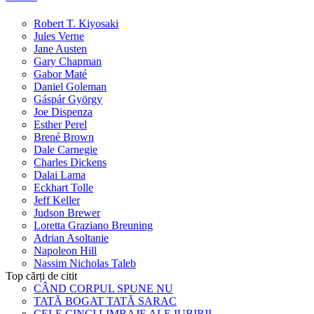
Robert T. Kiyosaki
Jules Verne
Jane Austen
Gary Chapman
Gabor Maté
Daniel Goleman
Gáspár György
Joe Dispenza
Esther Perel
Brené Brown
Dale Carnegie
Charles Dickens
Dalai Lama
Eckhart Tolle
Jeff Keller
Judson Brewer
Loretta Graziano Breuning
Adrian Asoltanie
Napoleon Hill
Nassim Nicholas Taleb
Top cărți de citit
CÂND CORPUL SPUNE NU
TATĂ BOGAT TATĂ SARAC
CELE CINCI LIMBAJE ALE IUBIRII