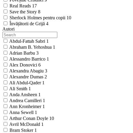
Real Reads
17
Save the Story
8
Sherlock Holmes pentru copii
10
Învățătorii de Grijă
4
Autori
Abdul-Fattah Sabri
1
Abraham B. Yehoshua
1
Adrian Barbu
3
Alessandro Barrico
1
Alex Donovici
6
Alexandra Abagiu
3
Alexandre Dumas
2
Ali Abdul-Qader
1
Ali Smith
1
Anda Ansheen
1
Andrea Camilleri
1
Ann Kronheimer
1
Anna Sewell
1
Arthur Conan Doyle
10
Avril McDonald
1
Bram Stoker
1