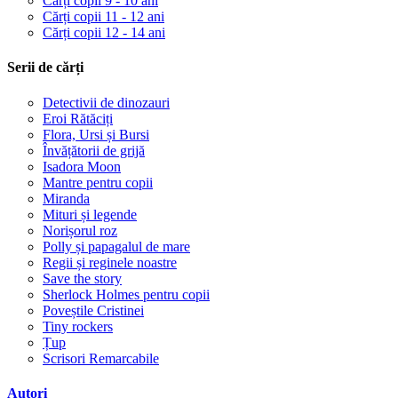
Cărți copii 9 - 10 ani
Cărți copii 11 - 12 ani
Cărți copii 12 - 14 ani
Serii de cărți
Detectivii de dinozauri
Eroi Rătăciți
Flora, Ursi și Bursi
Învățătorii de grijă
Isadora Moon
Mantre pentru copii
Miranda
Mituri și legende
Norișorul roz
Polly și papagalul de mare
Regii și reginele noastre
Save the story
Sherlock Holmes pentru copii
Poveștile Cristinei
Tiny rockers
Țup
Scrisori Remarcabile
Autori