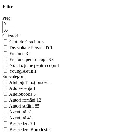
Filtre
Preț
Categorii
Carti de Craciun
3
Dezvoltare Personală
1
Ficțiune
31
Ficțiune pentru copii
98
Non-ficțiune pentru copii
1
Young Adult
1
Subcategorii
Abilități Emoționale
1
Adolescență
1
Audiobooks
5
Autori români
12
Autori străini
85
Aventură
31
Aventură
41
Bestseller25
1
Bestsellers Bookfest
2