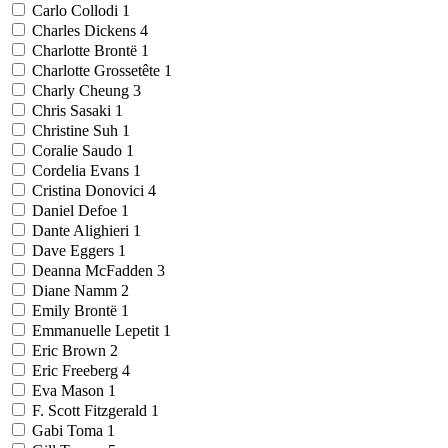
Carlo Collodi
1
Charles Dickens
4
Charlotte Brontë
1
Charlotte Grossetête
1
Charly Cheung
3
Chris Sasaki
1
Christine Suh
1
Coralie Saudo
1
Cordelia Evans
1
Cristina Donovici
4
Daniel Defoe
1
Dante Alighieri
1
Dave Eggers
1
Deanna McFadden
3
Diane Namm
2
Emily Brontë
1
Emmanuelle Lepetit
1
Eric Brown
2
Eric Freeberg
4
Eva Mason
1
F. Scott Fitzgerald
1
Gabi Toma
1