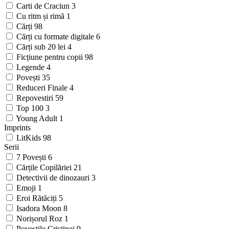
Carti de Craciun
3
Cu ritm și rimă
1
Cărți
98
Cărți cu formate digitale
6
Cărți sub 20 lei
4
Ficțiune pentru copii
98
Legende
4
Povești
35
Reduceri Finale
4
Repovestiri
59
Top 100
3
Young Adult
1
Imprints
LitKids
98
Serii
7 Povești
6
Cărțile Copilăriei
21
Detectivii de dinozauri
3
Emoji
1
Eroi Rătăciți
5
Isadora Moon
8
Norișorul Roz
1
Poveștile Cristinei
9