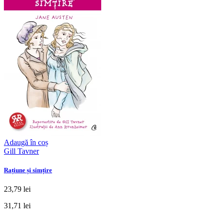
Adaugă în coș
Gill Tavner
Rațiune și simțire
23,79 lei
31,71 lei