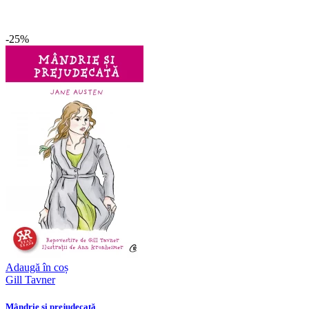
-25%
Adaugă în coș
Gill Tavner
Mândrie și prejudecată