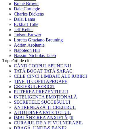
Brené Brown
Dale Carnegie
Charles Dickens
Dalai Lama
Eckhart Tolle
Jeff Keller
Judson Brewer
Loretta Graziano Breuning
Adrian Asoltanie
Napoleon Hill
Nassim Nicholas Taleb
Top cărți de citit
CÂND CORPUL SPUNE NU
TATĂ BOGAT TATĂ SARAC
CELE CINCI LIMBAJE ALE IUBIRII
ȚINE-ȚI COPIII APROAPE
CREIERUL FERICIT
PUTEREA PREZENTULUI
INTELIGENȚA EMOȚIONALĂ
SECRETELE SUCCESULUI
ANTRENEAZĂ-ȚI CREIERUL
ATITUDINEA ESTE TOTUL
ÎMBLÂNZIREA ANXIETĂȚII
CURAJUL DE A FI VULNERABIL
DRAGĂ, UNDE-S BANII?