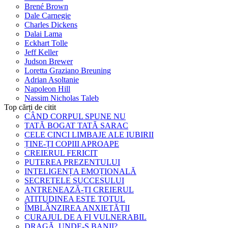
Brené Brown
Dale Carnegie
Charles Dickens
Dalai Lama
Eckhart Tolle
Jeff Keller
Judson Brewer
Loretta Graziano Breuning
Adrian Asoltanie
Napoleon Hill
Nassim Nicholas Taleb
Top cărți de citit
CÂND CORPUL SPUNE NU
TATĂ BOGAT TATĂ SARAC
CELE CINCI LIMBAJE ALE IUBIRII
ȚINE-ȚI COPIII APROAPE
CREIERUL FERICIT
PUTEREA PREZENTULUI
INTELIGENȚA EMOȚIONALĂ
SECRETELE SUCCESULUI
ANTRENEAZĂ-ȚI CREIERUL
ATITUDINEA ESTE TOTUL
ÎMBLÂNZIREA ANXIETĂȚII
CURAJUL DE A FI VULNERABIL
DRAGĂ, UNDE-S BANII?