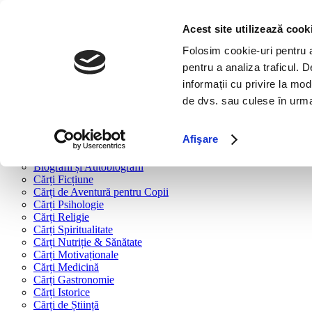
Bine ai venit!
Cărți
Acest site utilizează cook
Folosim cookie-uri pentru a 
Cărți după tipologie
pentru a analiza traficul. 
Cărți Business & Economie
informații cu privire la mod
Cărți Educație Financiară
de dvs. sau culese în urma f
Cărți Antreprenoriat
Cărți Marketing & Comunicare
Cărți Dezvoltare Personală
Afişare
Cărți Familie & Cuplu
Cărți Parenting
Biografii și Autobiografii
Cărți Ficțiune
Cărți de Aventură pentru Copii
Cărți Psihologie
Cărți Religie
Cărți Spiritualitate
Cărți Nutriție & Sănătate
Cărți Motivaționale
Cărți Medicină
Cărți Gastronomie
Cărți Istorice
Cărți de Știință