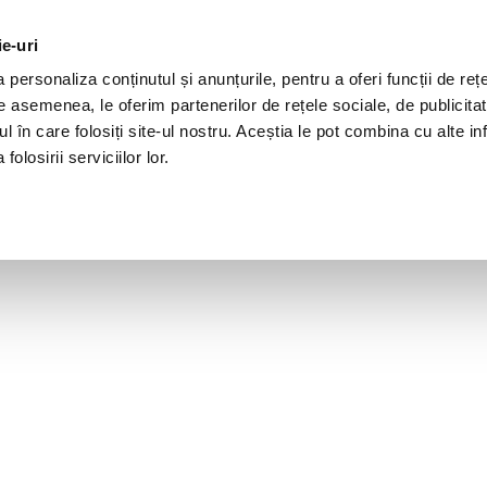
ie-uri
personaliza conținutul și anunțurile, pentru a oferi funcții de rețe
De asemenea, le oferim partenerilor de rețele sociale, de publicita
ul în care folosiți site-ul nostru. Aceștia le pot combina cu alte inf
olosirii serviciilor lor.