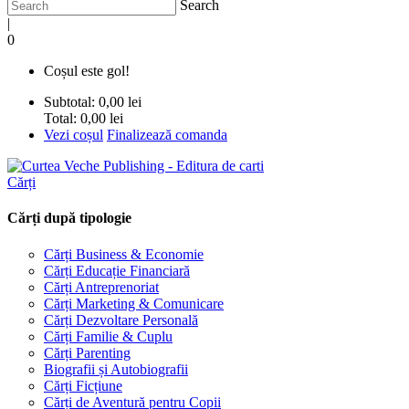
Search
|
0
Coșul este gol!
Subtotal:
0,00 lei
Total:
0,00 lei
Vezi coșul
Finalizează comanda
Cărți
Cărți după tipologie
Cărți Business & Economie
Cărți Educație Financiară
Cărți Antreprenoriat
Cărți Marketing & Comunicare
Cărți Dezvoltare Personală
Cărți Familie & Cuplu
Cărți Parenting
Biografii și Autobiografii
Cărți Ficțiune
Cărți de Aventură pentru Copii