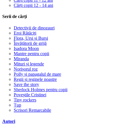
Cărți copii 11 - 12 ani
Cărți copii 12 - 14 ani
Serii de cărți
Detectivii de dinozauri
Eroi Rătăciți
Flora, Ursi și Bursi
Învățătorii de grijă
Isadora Moon
Mantre pentru copii
Miranda
Mituri și legende
Norișorul roz
Polly și papagalul de mare
Regii și reginele noastre
Save the story
Sherlock Holmes pentru copii
Poveștile Cristinei
Tiny rockers
Țup
Scrisori Remarcabile
Autori