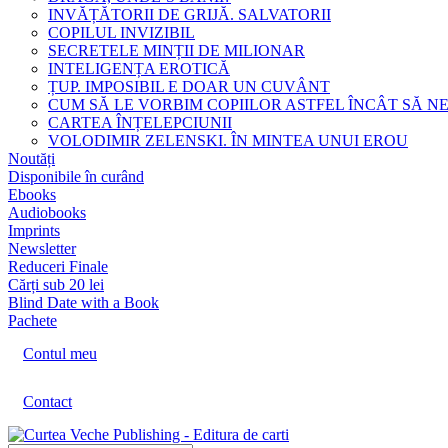
INVĂȚĂTORII DE GRIJĂ. SALVATORII
COPILUL INVIZIBIL
SECRETELE MINȚII DE MILIONAR
INTELIGENȚA EROTICĂ
ȚUP. IMPOSIBIL E DOAR UN CUVÂNT
CUM SĂ LE VORBIM COPIILOR ASTFEL ÎNCÂT SĂ N
CARTEA ÎNȚELEPCIUNII
VOLODIMIR ZELENSKI. ÎN MINTEA UNUI EROU
Noutăți
Disponibile în curând
Ebooks
Audiobooks
Imprints
Newsletter
Reduceri Finale
Cărți sub 20 lei
Blind Date with a Book
Pachete
Contul meu
Contact