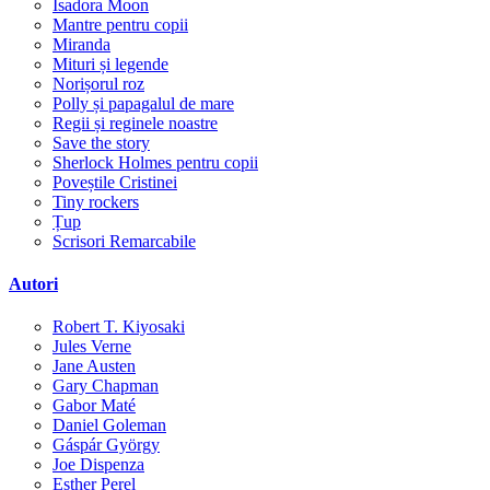
Isadora Moon
Mantre pentru copii
Miranda
Mituri și legende
Norișorul roz
Polly și papagalul de mare
Regii și reginele noastre
Save the story
Sherlock Holmes pentru copii
Poveștile Cristinei
Tiny rockers
Țup
Scrisori Remarcabile
Autori
Robert T. Kiyosaki
Jules Verne
Jane Austen
Gary Chapman
Gabor Maté
Daniel Goleman
Gáspár György
Joe Dispenza
Esther Perel