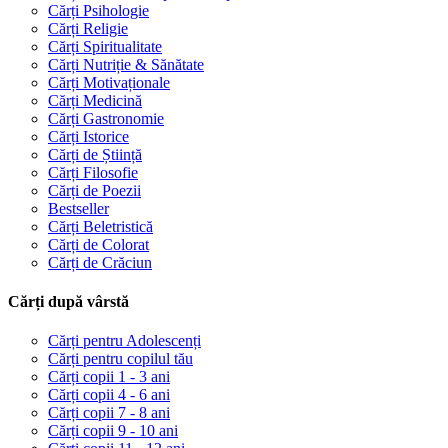
Cărți Psihologie
Cărți Religie
Cărți Spiritualitate
Cărți Nutriție & Sănătate
Cărți Motivaționale
Cărți Medicină
Cărți Gastronomie
Cărți Istorice
Cărți de Știință
Cărți Filosofie
Cărți de Poezii
Bestseller
Cărți Beletristică
Cărți de Colorat
Cărți de Crăciun
Cărți după vârstă
Cărți pentru Adolescenți
Cărți pentru copilul tău
Cărți copii 1 - 3 ani
Cărți copii 4 - 6 ani
Cărți copii 7 - 8 ani
Cărți copii 9 - 10 ani