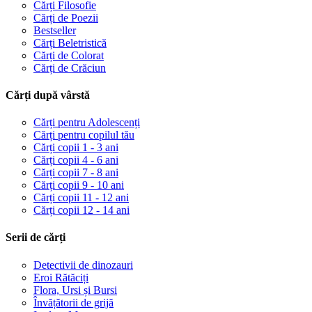
Cărți Filosofie
Cărți de Poezii
Bestseller
Cărți Beletristică
Cărți de Colorat
Cărți de Crăciun
Cărți după vârstă
Cărți pentru Adolescenți
Cărți pentru copilul tău
Cărți copii 1 - 3 ani
Cărți copii 4 - 6 ani
Cărți copii 7 - 8 ani
Cărți copii 9 - 10 ani
Cărți copii 11 - 12 ani
Cărți copii 12 - 14 ani
Serii de cărți
Detectivii de dinozauri
Eroi Rătăciți
Flora, Ursi și Bursi
Învățătorii de grijă