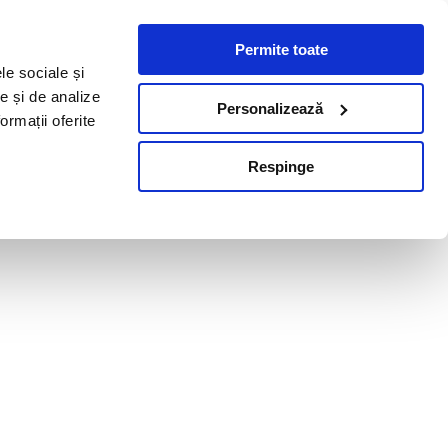
Permite toate
le sociale și
te și de analize
Personalizează
ormații oferite
Respinge