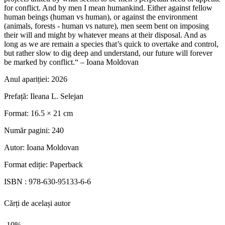
for conflict. And by men I mean humankind. Either against fellow
human beings (human vs human), or against the environment
(animals, forests - human vs nature), men seem bent on imposing
their will and might by whatever means at their disposal. And as
long as we are remain a species that’s quick to overtake and control,
but rather slow to dig deep and understand, our future will forever
be marked by conflict.“ – Ioana Moldovan
Anul apariției:
2026
Prefață:
Ileana L. Selejan
Format:
16.5 × 21 cm
Număr pagini:
240
Autor:
Ioana Moldovan
Format ediție:
Paperback
ISBN :
978-630-95133-6-6
Cărți de același autor
-10%