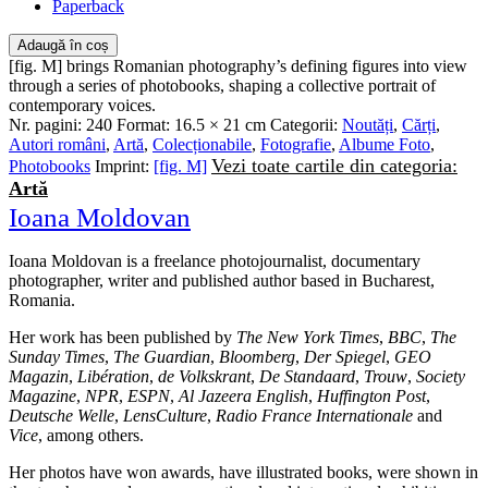
Paperback
Adaugă în coș
[fig. M] brings Romanian photography’s defining figures into view
through a series of photobooks, shaping a collective portrait of
contemporary voices.
Nr. pagini:
240
Format:
16.5 × 21 cm
Categorii:
Noutăți
,
Cărți
,
Autori români
,
Artă
,
Colecționabile
,
Fotografie
,
Albume Foto
,
Vezi toate cartile din categoria:
Photobooks
Imprint:
[fig. M]
Artă
Ioana Moldovan
Ioana Moldovan is a freelance photojournalist, documentary
photographer, writer and published author based in Bucharest,
Romania.
Her work has been published by
The New York Times
,
BBC
,
The
Sunday Times
,
The Guardian
,
Bloomberg
,
Der Spiegel
,
GEO
Magazin
,
Libération
,
de Volkskrant
,
De Standaard
,
Trouw
,
Society
Magazine
,
NPR
,
ESPN
,
Al Jazeera English
,
Huffington Post
,
Deutsche Welle
,
LensCulture
,
Radio France Internationale
and
Vice
, among others.
Her photos have won awards, have illustrated books, were shown in