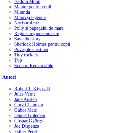
Isadora Moon
Mantre pentru copii
Miranda
Mituri și legende
Norișorul roz
Polly și papagalul de mare
Regii și reginele noastre
Save the story
Sherlock Holmes pentru copii
Poveștile Cristinei
Tiny rockers
Țup
Scrisori Remarcabile
Autori
Robert T. Kiyosaki
Jules Verne
Jane Austen
Gary Chapman
Gabor Maté
Daniel Goleman
Gáspár György
Joe Dispenza
Esther Perel