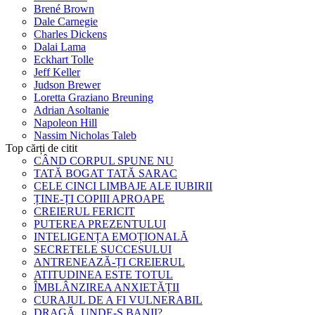
Brené Brown
Dale Carnegie
Charles Dickens
Dalai Lama
Eckhart Tolle
Jeff Keller
Judson Brewer
Loretta Graziano Breuning
Adrian Asoltanie
Napoleon Hill
Nassim Nicholas Taleb
Top cărți de citit
CÂND CORPUL SPUNE NU
TATĂ BOGAT TATĂ SARAC
CELE CINCI LIMBAJE ALE IUBIRII
ȚINE-ȚI COPIII APROAPE
CREIERUL FERICIT
PUTEREA PREZENTULUI
INTELIGENȚA EMOȚIONALĂ
SECRETELE SUCCESULUI
ANTRENEAZĂ-ȚI CREIERUL
ATITUDINEA ESTE TOTUL
ÎMBLÂNZIREA ANXIETĂȚII
CURAJUL DE A FI VULNERABIL
DRAGĂ, UNDE-S BANII?