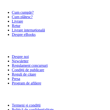
ÎNTREBĂRI FRECVENTE
Cum cumpăr?
Cum plătesc?
Livrare
Retur
Livrare internațională
Despre eBooks
DESPRE NOI
Despre noi
Newsletter
Regulament concursuri
Condiții de publicare
Reguli de citare
Presa
Program de afiliere
POLITICI
Termeni și condiții
Politică de confidențialitate