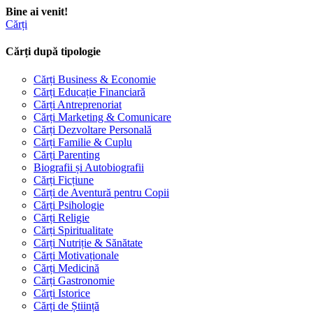
Bine ai venit!
Cărți
Cărți după tipologie
Cărți Business & Economie
Cărți Educație Financiară
Cărți Antreprenoriat
Cărți Marketing & Comunicare
Cărți Dezvoltare Personală
Cărți Familie & Cuplu
Cărți Parenting
Biografii și Autobiografii
Cărți Ficțiune
Cărți de Aventură pentru Copii
Cărți Psihologie
Cărți Religie
Cărți Spiritualitate
Cărți Nutriție & Sănătate
Cărți Motivaționale
Cărți Medicină
Cărți Gastronomie
Cărți Istorice
Cărți de Știință