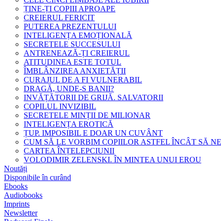
ȚINE-ȚI COPIII APROAPE
CREIERUL FERICIT
PUTEREA PREZENTULUI
INTELIGENȚA EMOȚIONALĂ
SECRETELE SUCCESULUI
ANTRENEAZĂ-ȚI CREIERUL
ATITUDINEA ESTE TOTUL
ÎMBLÂNZIREA ANXIETĂȚII
CURAJUL DE A FI VULNERABIL
DRAGĂ, UNDE-S BANII?
INVĂȚĂTORII DE GRIJĂ. SALVATORII
COPILUL INVIZIBIL
SECRETELE MINȚII DE MILIONAR
INTELIGENȚA EROTICĂ
ȚUP. IMPOSIBIL E DOAR UN CUVÂNT
CUM SĂ LE VORBIM COPIILOR ASTFEL ÎNCÂT SĂ N
CARTEA ÎNȚELEPCIUNII
VOLODIMIR ZELENSKI. ÎN MINTEA UNUI EROU
Noutăți
Disponibile în curând
Ebooks
Audiobooks
Imprints
Newsletter