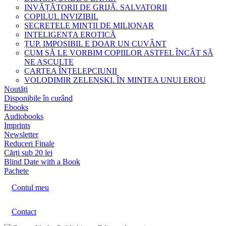
INVĂȚĂTORII DE GRIJĂ. SALVATORII
COPILUL INVIZIBIL
SECRETELE MINȚII DE MILIONAR
INTELIGENȚA EROTICĂ
ȚUP. IMPOSIBIL E DOAR UN CUVÂNT
CUM SĂ LE VORBIM COPIILOR ASTFEL ÎNCÂT SĂ
NE ASCULTE
CARTEA ÎNȚELEPCIUNII
VOLODIMIR ZELENSKI. ÎN MINTEA UNUI EROU
Noutăți
Disponibile în curând
Ebooks
Audiobooks
Imprints
Newsletter
Reduceri Finale
Cărți sub 20 lei
Blind Date with a Book
Pachete
Contul meu
Contact