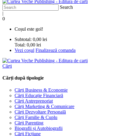
Search
|
0
Coșul este gol!
Subtotal:
0,00 lei
Total:
0,00 lei
Vezi coșul
Finalizează comanda
Cărți
Cărți după tipologie
Cărți Business & Economie
Cărți Educație Financiară
Cărți Antreprenoriat
Cărți Marketing & Comunicare
Cărți Dezvoltare Personală
Cărți Familie & Cuplu
Cărți Parenting
Biografii și Autobiografii
Cărți Ficțiune