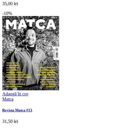
35,00 lei
-10%
Adaugă în coș
Matca
Revista Matca #13
31,50 lei