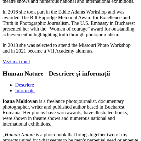
theatre shows and numerous national and international exhibitions.
In 2016 she took part in the Eddie Adams Workshop and was
awarded The Bill Eppridge Memorial Award for Excellence and
Truth in Photographic Journalism. The U.S. Embassy in Bucharest
presented her with the “Women of courage” award for outstanding
achievement in highlighting truth through photojournalism.
In 2018 she was selected to attend the Missouri Photo Workshop
and in 2021 became a VII Academy alumnus.
Vezi mai mult
Human Nature - Descriere și informații
Descriere
Informații
Ioana Moldovan
is a freelance photojournalist, documentary
photographer, writer and published author based in Bucharest,
Romania. Her photos have won awards, have illustrated books,
were shown in theatre shows and numerous national and
international exhibitions.
„
Human Nature
is a photo book that brings together two of my
projects united by what seems to be men’s perpetual need or appetite