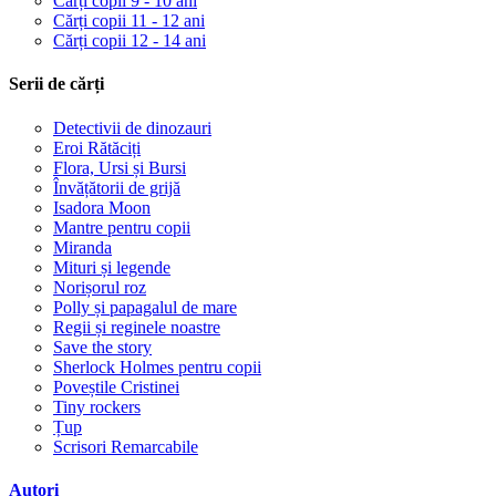
Cărți copii 9 - 10 ani
Cărți copii 11 - 12 ani
Cărți copii 12 - 14 ani
Serii de cărți
Detectivii de dinozauri
Eroi Rătăciți
Flora, Ursi și Bursi
Învățătorii de grijă
Isadora Moon
Mantre pentru copii
Miranda
Mituri și legende
Norișorul roz
Polly și papagalul de mare
Regii și reginele noastre
Save the story
Sherlock Holmes pentru copii
Poveștile Cristinei
Tiny rockers
Țup
Scrisori Remarcabile
Autori