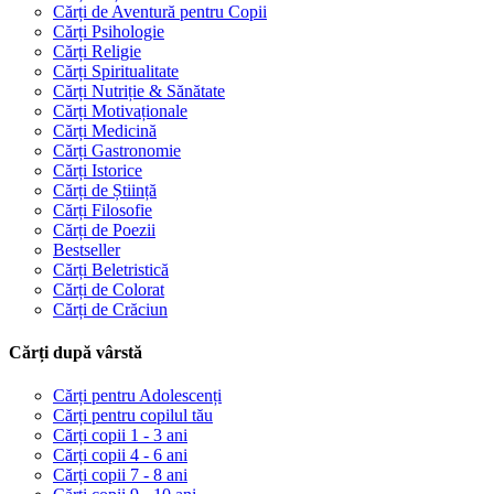
Cărți de Aventură pentru Copii
Cărți Psihologie
Cărți Religie
Cărți Spiritualitate
Cărți Nutriție & Sănătate
Cărți Motivaționale
Cărți Medicină
Cărți Gastronomie
Cărți Istorice
Cărți de Știință
Cărți Filosofie
Cărți de Poezii
Bestseller
Cărți Beletristică
Cărți de Colorat
Cărți de Crăciun
Cărți după vârstă
Cărți pentru Adolescenți
Cărți pentru copilul tău
Cărți copii 1 - 3 ani
Cărți copii 4 - 6 ani
Cărți copii 7 - 8 ani