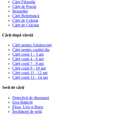
Cărți Filosofie
Cărți de Poezii
Bestseller
Cărți Beletristică
Cărți de Colorat
Cărți de Crăciun
Cărți după vârstă
Cărți pentru Adolescenți
Cărți pentru copilul tău
Cărți copii 1 - 3 ani
Cărți copii 4 - 6 ani
Cărți copii 7 - 8 ani
Cărți copii 9 - 10 ani
Cărți copii 11 - 12 ani
Cărți copii 12 - 14 ani
Serii de cărți
Detectivii de dinozauri
Eroi Rătăciți
Flora, Ursi și Bursi
Învățătorii de grijă