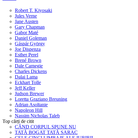
Robert T. Kiyosaki
Jules Verne
Jane Austen
Gary Chapman
Gabor Maté
Daniel Goleman
Gáspár György
Joe Dispenza
Esther Perel
Brené Brown
Dale Carnegie
Charles Dickens
Dalai Lama
Eckhart Tolle
Jeff Keller
Judson Brewer
Loretta Graziano Breuning
Adrian Asoltanie
Napoleon Hill
Nassim Nicholas Taleb
Top cărți de citit
CÂND CORPUL SPUNE NU
TATĂ BOGAT TATĂ SARAC
CELE CINCI LIMBAJE ALE IUBIRII