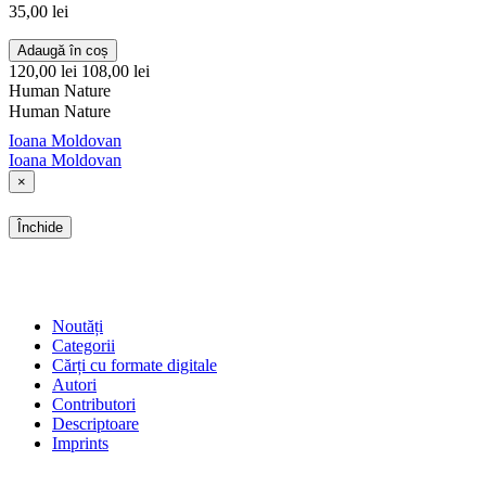
35,00 lei
Adaugă în coș
120,00 lei
108,00 lei
Human Nature
Human Nature
Ioana Moldovan
Ioana Moldovan
×
Închide
SHOP
Noutăți
Categorii
Cărți cu formate digitale
Autori
Contributori
Descriptoare
Imprints