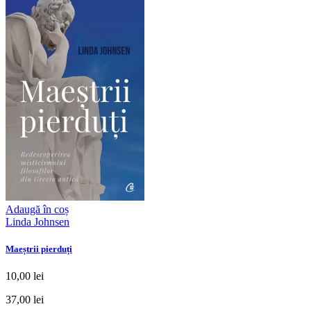
Adaugă în coș
Linda Johnsen
Maeștrii pierduți
10,00 lei
37,00 lei