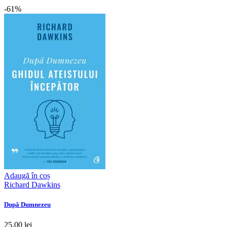
-61%
Adaugă în coș
Richard Dawkins
După Dumnezeu
25,00 lei