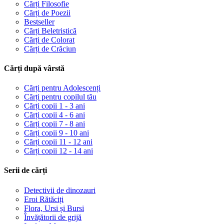
Cărți Filosofie
Cărți de Poezii
Bestseller
Cărți Beletristică
Cărți de Colorat
Cărți de Crăciun
Cărți după vârstă
Cărți pentru Adolescenți
Cărți pentru copilul tău
Cărți copii 1 - 3 ani
Cărți copii 4 - 6 ani
Cărți copii 7 - 8 ani
Cărți copii 9 - 10 ani
Cărți copii 11 - 12 ani
Cărți copii 12 - 14 ani
Serii de cărți
Detectivii de dinozauri
Eroi Rătăciți
Flora, Ursi și Bursi
Învățătorii de grijă