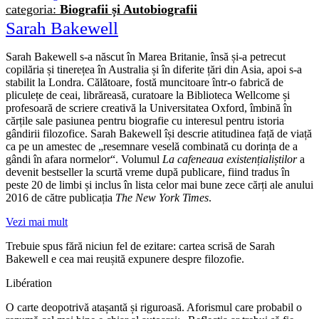
categoria:
Biografii și Autobiografii
Sarah Bakewell
Sarah Bakewell s-a născut în Marea Britanie, însă și-a petrecut
copilăria și tinerețea în Australia și în diferite țări din Asia, apoi s-a
stabilit la Londra. Călătoare, fostă muncitoare într-o fabrică de
pliculețe de ceai, librăreasă, curatoare la Biblioteca Wellcome și
profesoară de scriere creativă la Universitatea Oxford, îmbină în
cărțile sale pasiunea pentru biografie cu interesul pentru istoria
gândirii filozofice. Sarah Bakewell își descrie atitudinea față de viață
ca pe un amestec de „resemnare veselă combinată cu dorința de a
gândi în afara normelor“. Volumul
La cafeneaua existențialiștilor
a
devenit bestseller la scurtă vreme după publicare, fiind tradus în
peste 20 de limbi și inclus în lista celor mai bune zece cărți ale anului
2016 de către publicația
The New York Times
.
Vezi mai mult
Trebuie spus fără niciun fel de ezitare: cartea scrisă de Sarah
Bakewell e cea mai reușită expunere despre filozofie.
Libération
O carte deopotrivă atașantă și riguroasă. Aforismul care probabil o