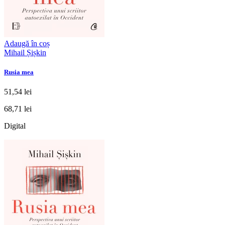
Adaugă în coș
Mihail Șișkin
Rusia mea
51,54 lei
68,71 lei
Digital