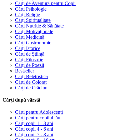
Cărți de Aventură pentru Copii
Cărți Psihologie
Cărți Religie
Cărți Spiritualitate
Cărți Nutriție & Sănătate
Cărți Motivaționale
Cărți Medicină
Cărți Gastronomie
Cărți Istorice
Cărți de Știință
Cărți Filosofie
Cărți de Poezii
Bestseller
Cărți Beletristică
Cărți de Colorat
Cărți de Crăciun
Cărți după vârstă
Cărți pentru Adolescenți
Cărți pentru copilul tău
Cărți copii 1 - 3 ani
Cărți copii 4 - 6 ani
Cărți copii 7 - 8 ani