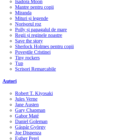
Isadora Moon
Mantre pentru copii
Miranda
Mituri și legende
Norișorul roz
Polly și papagalul de mare
Regii și reginele noastre
Save the story
Sherlock Holmes pentru copii
Poveștile Cristinei
Tiny rockers
Țup
Scrisori Remarcabile
Autori
Robert T. Kiyosaki
Jules Verne
Jane Austen
Gary Chapman
Gabor Maté
Daniel Goleman
Gáspár György
Joe Dispenza
Esther Perel