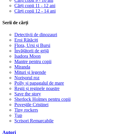
Cărți copii 9 - 10 ani
Cărți copii 11 - 12 ani
Cărți copii 12 - 14 ani
Serii de cărți
Detectivii de dinozauri
Eroi Rătăciți
Flora, Ursi și Bursi
Învățătorii de grijă
Isadora Moon
Mantre pentru copii
Miranda
Mituri și legende
Norișorul roz
Polly și papagalul de mare
Regii și reginele noastre
Save the story
Sherlock Holmes pentru copii
Poveștile Cristinei
Tiny rockers
Țup
Scrisori Remarcabile
Autori