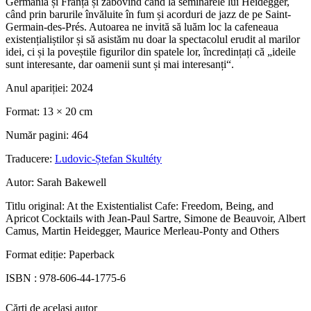
Germania și Franța și zăbovind când la seminarele lui Heidegger,
când prin barurile învăluite în fum și acorduri de jazz de pe Saint-
Germain-des-Prés. Autoarea ne invită să luăm loc la cafeneaua
existențialiștilor și să asistăm nu doar la spectacolul erudit al marilor
idei, ci și la poveștile figurilor din spatele lor, încredințați că „ideile
sunt interesante, dar oamenii sunt și mai interesanți“.
Anul apariției:
2024
Format:
13 × 20 cm
Număr pagini:
464
Traducere:
Ludovic-Ștefan Skultéty
Autor:
Sarah Bakewell
Titlu original:
At the Existentialist Cafe: Freedom, Being, and
Apricot Cocktails with Jean-Paul Sartre, Simone de Beauvoir, Albert
Camus, Martin Heidegger, Maurice Merleau-Ponty and Others
Format ediție:
Paperback
ISBN :
978-606-44-1775-6
Cărți de același autor