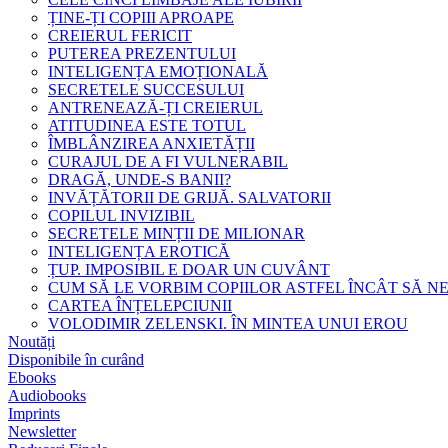
ȚINE-ȚI COPIII APROAPE
CREIERUL FERICIT
PUTEREA PREZENTULUI
INTELIGENȚA EMOȚIONALĂ
SECRETELE SUCCESULUI
ANTRENEAZĂ-ȚI CREIERUL
ATITUDINEA ESTE TOTUL
ÎMBLÂNZIREA ANXIETĂȚII
CURAJUL DE A FI VULNERABIL
DRAGĂ, UNDE-S BANII?
INVĂȚĂTORII DE GRIJĂ. SALVATORII
COPILUL INVIZIBIL
SECRETELE MINȚII DE MILIONAR
INTELIGENȚA EROTICĂ
ȚUP. IMPOSIBIL E DOAR UN CUVÂNT
CUM SĂ LE VORBIM COPIILOR ASTFEL ÎNCÂT SĂ N
CARTEA ÎNȚELEPCIUNII
VOLODIMIR ZELENSKI. ÎN MINTEA UNUI EROU
Noutăți
Disponibile în curând
Ebooks
Audiobooks
Imprints
Newsletter