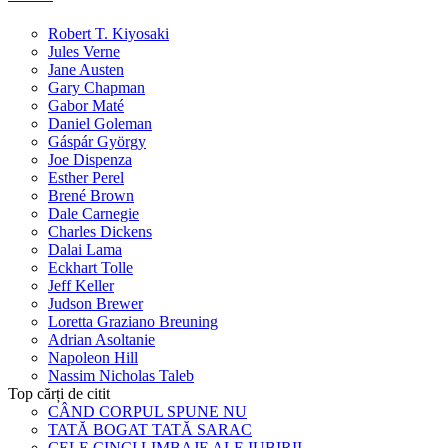
Robert T. Kiyosaki
Jules Verne
Jane Austen
Gary Chapman
Gabor Maté
Daniel Goleman
Gáspár György
Joe Dispenza
Esther Perel
Brené Brown
Dale Carnegie
Charles Dickens
Dalai Lama
Eckhart Tolle
Jeff Keller
Judson Brewer
Loretta Graziano Breuning
Adrian Asoltanie
Napoleon Hill
Nassim Nicholas Taleb
Top cărți de citit
CÂND CORPUL SPUNE NU
TATĂ BOGAT TATĂ SARAC
CELE CINCI LIMBAJE ALE IUBIRII