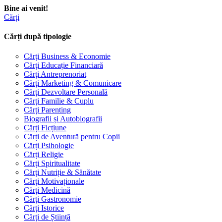
Bine ai venit!
Cărți
Cărți după tipologie
Cărți Business & Economie
Cărți Educație Financiară
Cărți Antreprenoriat
Cărți Marketing & Comunicare
Cărți Dezvoltare Personală
Cărți Familie & Cuplu
Cărți Parenting
Biografii și Autobiografii
Cărți Ficțiune
Cărți de Aventură pentru Copii
Cărți Psihologie
Cărți Religie
Cărți Spiritualitate
Cărți Nutriție & Sănătate
Cărți Motivaționale
Cărți Medicină
Cărți Gastronomie
Cărți Istorice
Cărți de Știință