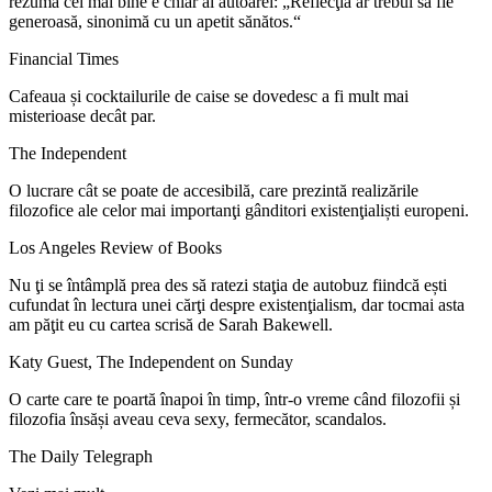
rezumă cel mai bine e chiar al autoarei: „Reflecţia ar trebui să fie
generoasă, sinonimă cu un apetit sănătos.“
Financial Times
Cafeaua și cocktailurile de caise se dovedesc a fi mult mai
misterioase decât par.
The Independent
O lucrare cât se poate de accesibilă, care prezintă realizările
filozofice ale celor mai importanţi gânditori existenţialiști europeni.
Los Angeles Review of Books
Nu ţi se întâmplă prea des să ratezi staţia de autobuz fiindcă ești
cufundat în lectura unei cărţi despre existenţialism, dar tocmai asta
am păţit eu cu cartea scrisă de Sarah Bakewell.
Katy Guest, The Independent on Sunday
O carte care te poartă înapoi în timp, într-o vreme când filozofii și
filozofia însăși aveau ceva sexy, fermecător, scandalos.
The Daily Telegraph