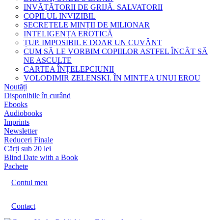
INVĂȚĂTORII DE GRIJĂ. SALVATORII
COPILUL INVIZIBIL
SECRETELE MINȚII DE MILIONAR
INTELIGENȚA EROTICĂ
ȚUP. IMPOSIBIL E DOAR UN CUVÂNT
CUM SĂ LE VORBIM COPIILOR ASTFEL ÎNCÂT SĂ
NE ASCULTE
CARTEA ÎNȚELEPCIUNII
VOLODIMIR ZELENSKI. ÎN MINTEA UNUI EROU
Noutăți
Disponibile în curând
Ebooks
Audiobooks
Imprints
Newsletter
Reduceri Finale
Cărți sub 20 lei
Blind Date with a Book
Pachete
Contul meu
Contact