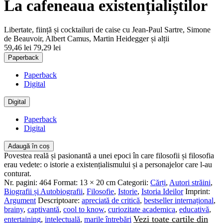
La cafeneaua existențialiștilor
Libertate, ființă și cocktailuri de caise cu Jean-Paul Sartre, Simone
de Beauvoir, Albert Camus, Martin Heidegger și alții
59,46 lei
79,29 lei
Paperback
Paperback
Digital
Digital
Paperback
Digital
Adaugă în coș
Povestea reală și pasionantă a unei epoci în care filosofii și filosofia
erau vedete: o istorie a existențialismului și a personajelor care l-au
conturat.
Nr. pagini:
464
Format:
13 × 20 cm
Categorii:
Cărți
,
Autori străini
,
Biografii și Autobiografii
,
Filosofie
,
Istorie
,
Istoria Ideilor
Imprint:
Argument
Descriptoare:
apreciată de critică
,
bestseller internațional
,
brainy
,
captivantă
,
cool to know
,
curiozitate academica
,
educativă
,
Vezi toate cartile din
entertaining
,
intelectuală
,
marile întrebări