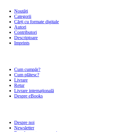
Noutăți
Categorii
Cărți cu formate digitale
Autori
Contributori
Descriptoare
Imprints
ÎNTREBĂRI FRECVENTE
Cum cumpăr?
Cum plătesc?
Livrare
Retur
Livrare internațională
Despre eBooks
DESPRE NOI
Despre noi
Newsletter