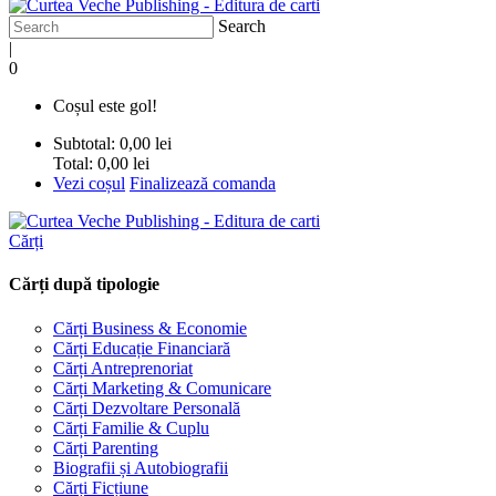
Search
|
0
Coșul este gol!
Subtotal:
0,00 lei
Total:
0,00 lei
Vezi coșul
Finalizează comanda
Cărți
Cărți după tipologie
Cărți Business & Economie
Cărți Educație Financiară
Cărți Antreprenoriat
Cărți Marketing & Comunicare
Cărți Dezvoltare Personală
Cărți Familie & Cuplu
Cărți Parenting
Biografii și Autobiografii
Cărți Ficțiune