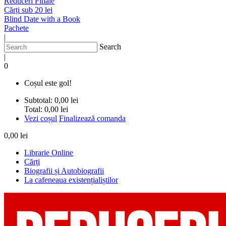
Reduceri Finale
Cărți sub 20 lei
Blind Date with a Book
Pachete
|
Search
|
0
Coșul este gol!
Subtotal:
0,00 lei
Total:
0,00 lei
Vezi coșul
Finalizează comanda
0,00 lei
Librarie Online
Cărți
Biografii și Autobiografii
La cafeneaua existențialiștilor