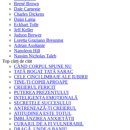
Brené Brown
Dale Carnegie
Charles Dickens
Dalai Lama
Eckhart Tolle
Jeff Keller
Judson Brewer
Loretta Graziano Breuning
Adrian Asoltanie
Napoleon Hill
Nassim Nicholas Taleb
Top cărți de citit
CÂND CORPUL SPUNE NU
TATĂ BOGAT TATĂ SARAC
CELE CINCI LIMBAJE ALE IUBIRII
ȚINE-ȚI COPIII APROAPE
CREIERUL FERICIT
PUTEREA PREZENTULUI
INTELIGENȚA EMOȚIONALĂ
SECRETELE SUCCESULUI
ANTRENEAZĂ-ȚI CREIERUL
ATITUDINEA ESTE TOTUL
ÎMBLÂNZIREA ANXIETĂȚII
CURAJUL DE A FI VULNERABIL
DRAGĂ, UNDE-S BANII?