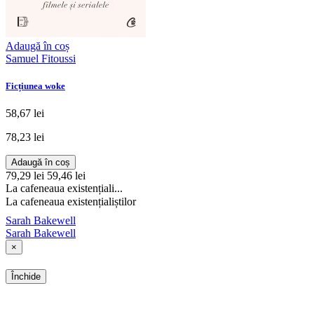
Adaugă în coș
Samuel Fitoussi
Ficțiunea woke
58,67 lei
78,23 lei
Adaugă în coș
79,29 lei
59,46 lei
La cafeneaua existențiali...
La cafeneaua existențialiștilor
Sarah Bakewell
Sarah Bakewell
×
Închide
SHOP