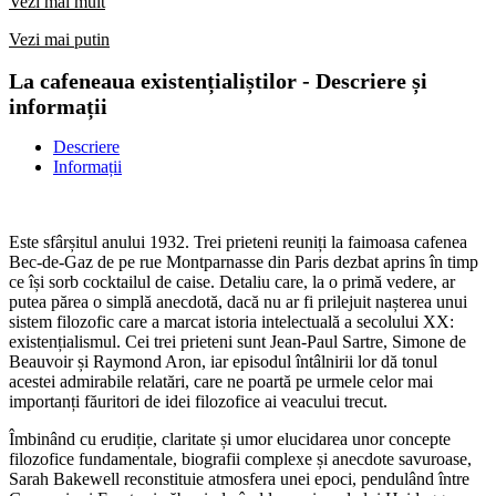
Vezi mai mult
Vezi mai putin
La cafeneaua existențialiștilor - Descriere și
informații
Descriere
Informații
Este sfârșitul anului 1932. Trei prieteni reuniți la faimoasa cafenea
Bec-de-Gaz de pe rue Montparnasse din Paris dezbat aprins în timp
ce își sorb cocktailul de caise. Detaliu care, la o primă vedere, ar
putea părea o simplă anecdotă, dacă nu ar fi prilejuit nașterea unui
sistem filozofic care a marcat istoria intelectuală a secolului XX:
existențialismul. Cei trei prieteni sunt Jean-Paul Sartre, Simone de
Beauvoir și Raymond Aron, iar episodul întâlnirii lor dă tonul
acestei admirabile relatări, care ne poartă pe urmele celor mai
importanți făuritori de idei filozofice ai veacului trecut.
Îmbinând cu erudiție, claritate și umor elucidarea unor concepte
filozofice fundamentale, biografii complexe și anecdote savuroase,
Sarah Bakewell reconstituie atmosfera unei epoci, pendulând între